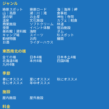
ジャンル
絶景スポット
絶景ロード
海｜海岸｜岬
山｜高原
湖｜川｜滝
食事処
道の駅
お土産
神社｜寺院
温泉
文化施設
カフェ｜軽食
商業施設
ソフトクリーム
林道
夜景
イベント体験
宿泊施設
美術館｜資料館
海鮮
ダム
キャンプ場
スイーツ
珍スポット
動植物園
お肉
麺類
お酒
ライダーハウス
東西南北の端
全ての端
日本4端
日本本土4端
北海道4端
本州4端
四国4端
九州4端
季節
春にオススメ
夏にオススメ
秋にオススメ
冬にオススメ
年中オススメ
施設
屋内施設
屋外施設
料金