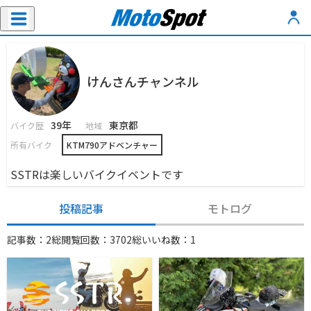
けんさんチャンネル
39年
東京都
バイク歴
地域
所有バイク
KTM790アドベンチャー
SSTRは楽しいバイクイベントです
投稿記事
モトログ
記事数：2
総閲覧回数：3702
総いいね数：1