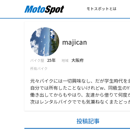
モトスポットとは
majican
25年
大阪府
バイク歴
地域
所有バイク
元々バイクには一切興味なし、だが学生時代を
自分では所有したことないけれどw、同級生のYB
働き出してからもやはり、友達から借りて何度
次はレンタルバイクででも気兼ねなくまたどっ
投稿記事