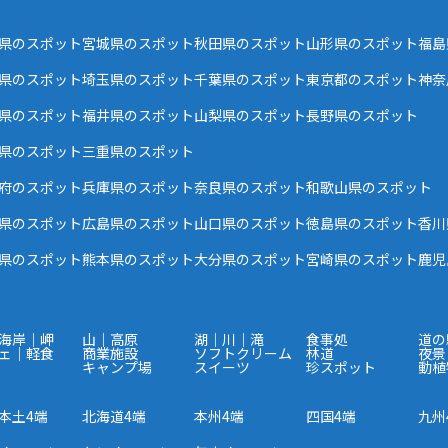
県のスポット
宮城県のスポット
秋田県のスポット
山形県のスポット
福島
県のスポット
埼玉県のスポット
千葉県のスポット
東京都のスポット
神奈
県のスポット
福井県のスポット
山梨県のスポット
長野県のスポット
県のスポット
三重県のスポット
府のスポット
兵庫県のスポット
奈良県のスポット
和歌山県のスポット
県のスポット
広島県のスポット
山口県のスポット
徳島県のスポット
香川
県のスポット
熊本県のスポット
大分県のスポット
宮崎県のスポット
鹿児
海岸｜岬
山｜高原
湖｜川｜滝
食事処
道の
ェ｜軽食
商業施設
ソフトクリーム
林道
夜景
キャンプ場
スイーツ
珍スポット
動植
本土4端
北海道4端
本州4端
四国4端
九州