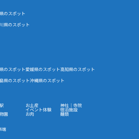
県のスポット
川県のスポット
県のスポット
愛媛県のスポット
高知県のスポット
島県のスポット
沖縄県のスポット
駅
お土産
神社｜寺院
イベント体験
宿泊施設
物園
お肉
麺類
4端