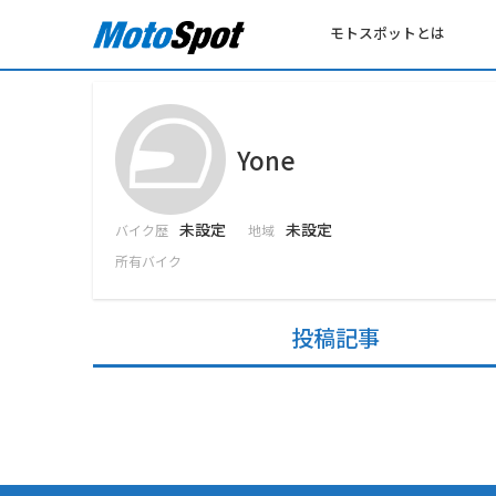
モトスポットとは
Yone
未設定
未設定
バイク歴
地域
所有バイク
投稿記事