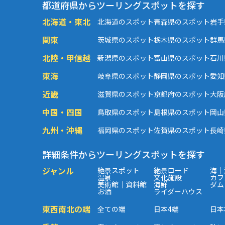
都道府県からツーリングスポットを探す
北海道・東北
北海道のスポット
青森県のスポット
岩手
関東
茨城県のスポット
栃木県のスポット
群馬
北陸・甲信越
新潟県のスポット
富山県のスポット
石川
東海
岐阜県のスポット
静岡県のスポット
愛知
近畿
滋賀県のスポット
京都府のスポット
大阪
中国・四国
鳥取県のスポット
島根県のスポット
岡山
九州・沖縄
福岡県のスポット
佐賀県のスポット
長崎
詳細条件からツーリングスポットを探す
ジャンル
絶景スポット
絶景ロード
海｜
温泉
文化施設
カフ
美術館｜資料館
海鮮
ダム
お酒
ライダーハウス
東西南北の端
全ての端
日本4端
日本