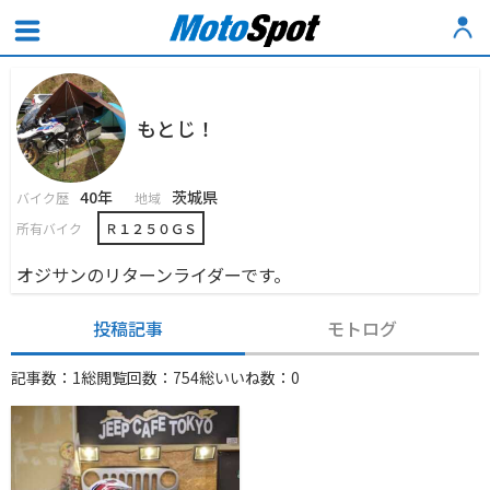
もとじ！
40年
茨城県
バイク歴
地域
所有バイク
Ｒ１２５０ＧＳ
オジサンのリターンライダーです。
投稿記事
モトログ
記事数：1
総閲覧回数：754
総いいね数：0