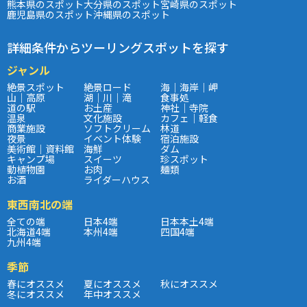
熊本県のスポット
大分県のスポット
宮崎県のスポット
鹿児島県のスポット
沖縄県のスポット
詳細条件からツーリングスポットを探す
ジャンル
絶景スポット
絶景ロード
海｜海岸｜岬
山｜高原
湖｜川｜滝
食事処
道の駅
お土産
神社｜寺院
温泉
文化施設
カフェ｜軽食
商業施設
ソフトクリーム
林道
夜景
イベント体験
宿泊施設
美術館｜資料館
海鮮
ダム
キャンプ場
スイーツ
珍スポット
動植物園
お肉
麺類
お酒
ライダーハウス
東西南北の端
全ての端
日本4端
日本本土4端
北海道4端
本州4端
四国4端
九州4端
季節
春にオススメ
夏にオススメ
秋にオススメ
冬にオススメ
年中オススメ