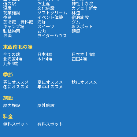
道の駅
お土産
神社｜寺院
温泉
文化施設
カフェ｜軽食
商業施設
ソフトクリーム
林道
夜景
イベント体験
宿泊施設
美術館｜資料館
海鮮
ダム
キャンプ場
スイーツ
珍スポット
動植物園
お肉
麺類
お酒
ライダーハウス
東西南北の端
全ての端
日本4端
日本本土4端
北海道4端
本州4端
四国4端
九州4端
季節
春にオススメ
夏にオススメ
秋にオススメ
冬にオススメ
年中オススメ
施設
屋内施設
屋外施設
料金
無料スポット
有料スポット