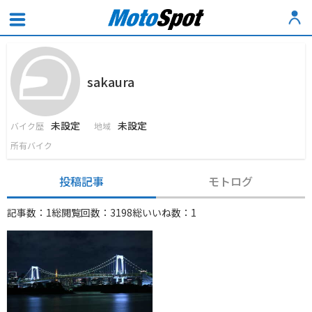
sakaura
未設定
未設定
バイク歴
地域
所有バイク
投稿記事
モトログ
記事数：1
総閲覧回数：3198
総いいね数：1