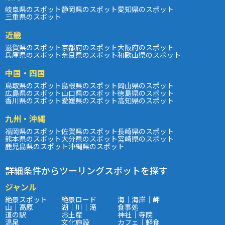
岐阜県のスポット
静岡県のスポット
愛知県のスポット
三重県のスポット
近畿
滋賀県のスポット
京都府のスポット
大阪府のスポット
兵庫県のスポット
奈良県のスポット
和歌山県のスポット
中国・四国
鳥取県のスポット
島根県のスポット
岡山県のスポット
広島県のスポット
山口県のスポット
徳島県のスポット
香川県のスポット
愛媛県のスポット
高知県のスポット
九州・沖縄
福岡県のスポット
佐賀県のスポット
長崎県のスポット
熊本県のスポット
大分県のスポット
宮崎県のスポット
鹿児島県のスポット
沖縄県のスポット
詳細条件からツーリングスポットを探す
ジャンル
絶景スポット
絶景ロード
海｜海岸｜岬
山｜高原
湖｜川｜滝
食事処
道の駅
お土産
神社｜寺院
温泉
文化施設
カフェ｜軽食