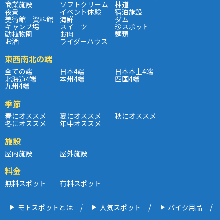
商業施設
ソフトクリーム
林道
夜景
イベント体験
宿泊施設
美術館｜資料館
海鮮
ダム
キャンプ場
スイーツ
珍スポット
動植物園
お肉
麺類
お酒
ライダーハウス
東西南北の端
全ての端
日本4端
日本本土4端
北海道4端
本州4端
四国4端
九州4端
季節
春にオススメ
夏にオススメ
秋にオススメ
冬にオススメ
年中オススメ
施設
屋内施設
屋外施設
料金
無料スポット
有料スポット
モトスポットとは
人気スポット
バイク用品