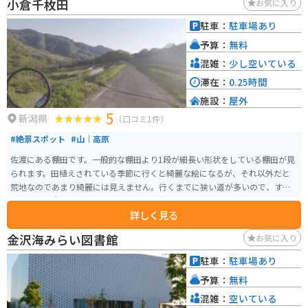
小倉千枚田
お気に入り
駐車：
駐車場あり
予算：
無料
混雑：
少し空いている
滞在：
0.25時間
施設：
屋外
5
新潟県
（口コミ1件）
#絶景スポット
#山｜高原
佐渡にある棚田です。一般的な棚田より1段が細長い形状をしている棚田が見
られます。田植えされている季節に行くと綺麗な絵になるが、それ以外だと
荒地なのであまり綺麗には見えません。行くまでに狭い道が多いので、すれ
違いには注意が必要です。途中にある小倉ダムも景色がいいので合わせてい
詳しく見る
行くのがオススメ。
金沢海みらい図書館
お気に入り
駐車：
駐車場あり
予算：
無料
混雑：
空いている