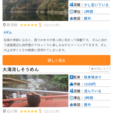
混雑：
少し空いている
滞在：
1時間
施設：
屋外
5
新潟県
（口コミ1件）
#ダム
紅葉の季節になると、周りの木々が真っ赤に染まって綺麗です。 ダムに向か
う道路周辺も自然豊かでゆっくりと楽しみながらツーリングできます。ダム
の上を歩くとその絶景に見惚れてしまいます。
詳しく見る
大滝流しそうめん
お気に入り
駐車：
駐車場あり
予算：
1500円
混雑：
混んでいる
滞在：
2時間
施設：
屋外
5
石川県
（口コミ1件）