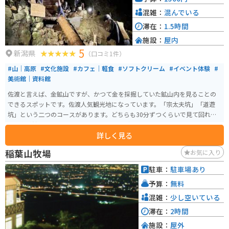
混雑：
混んでいる
滞在：
1.5時間
施設：
屋内
5
新潟県
（口コミ1件）
#山｜高原
#文化施設
#カフェ｜軽食
#ソフトクリーム
#イベント体験
#
美術館｜資料館
佐渡と言えば、金鉱山ですが、かつて金を採掘していた鉱山内を見ることの
できるスポットです。佐渡人気観光地になっています。「宗太夫坑」「道遊
坑」という二つのコースがあります。どちらも30分ずつくらいで見て回れま
す。資料館・お土産屋・ソフトクリームなどあります。
詳しく見る
稲葉山牧場
お気に入り
駐車：
駐車場あり
予算：
無料
混雑：
少し空いている
滞在：
2時間
施設：
屋外