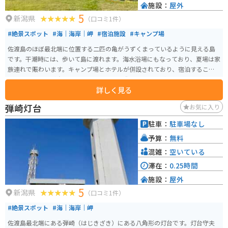
施設：
屋外
5
新潟県
（口コミ1件）
#絶景スポット
#海｜海岸｜岬
#宿泊施設
#キャンプ場
佐渡島のほぼ最北端に位置する二匹の亀がうずくまっているように見える島
です。干潮時には、歩いて島に渡れます。海水浴場にもなっており、夏場は家
族連れで賑わいます。キャンプ場とホテルが併設されており、宿泊すること
も可能です。風が強いのでキャンプをする際はタープ等が飛ばされないよう
詳しく見る
に注意が必要です。
弾崎灯台
お気に入り
駐車：
駐車場なし
予算：
無料
混雑：
空いている
滞在：
0.25時間
施設：
屋外
5
新潟県
（口コミ1件）
#絶景スポット
#海｜海岸｜岬
佐渡島最北端にある弾崎（はじきざき）にある八角形の灯台です。灯台守夫