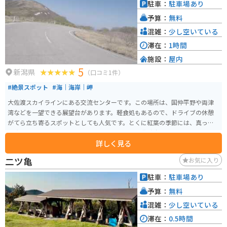
駐車：
駐車場あり
予算：
無料
混雑：
少し空いている
滞在：
1時間
施設：
屋内
5
新潟県
（口コミ1件）
#絶景スポット
#海｜海岸｜岬
大佐渡スカイラインにある交流センターです。この場所は、国仲平野や両津
湾などを一望できる展望台があります。軽食処もあるので、ドライブの休憩
がてら立ち寄るスポットとしても人気です。とくに紅葉の季節には、真っ赤
に染まった絶景を見れるのでとってもおすすめ！佐渡島のパノラマをぜひ体
詳しく見る
験してみてください。
二ツ亀
お気に入り
駐車：
駐車場あり
予算：
無料
混雑：
少し空いている
滞在：
0.5時間