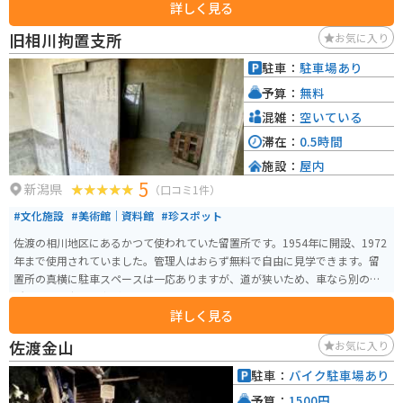
詳しく見る
旧相川拘置支所
お気に入り
駐車：
駐車場あり
予算：
無料
混雑：
空いている
滞在：
0.5時間
施設：
屋内
5
新潟県
（口コミ1件）
#文化施設
#美術館｜資料館
#珍スポット
佐渡の相川地区にあるかつて使われていた留置所です。1954年に開設、1972
年まで使用されていました。管理人はおらず無料で自由に見学できます。留
置所の真横に駐車スペースは一応ありますが、道が狭いため、車なら別の場
所に止めて歩いた方がいいです。バイクなら問題ないです。
詳しく見る
佐渡金山
お気に入り
駐車：
バイク駐車場あり
予算：
1500円