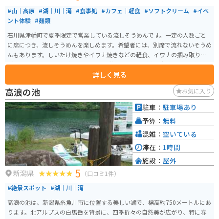
#山｜高原
#湖｜川｜滝
#食事処
#カフェ｜軽食
#ソフトクリーム
#イベ
ント体験
#麺類
石川県津幡町で夏季限定で営業している流しそうめんです。一定の人数ごと
に席につき、流しそうめんを楽しめます。希望者には、別席で流れないそうめ
んもあります。しいたけ焼きやイワナ焼きなどの軽食、イワナの掴み取りな
どもしています。 山の中の川べりでの営業なので、道中は林道で走りがいが
詳しく見る
あります。ちょっとした水遊びが出来たり、周囲の景色を楽しんだり出来ま
す。
高浪の池
お気に入り
駐車：
駐車場あり
予算：
無料
混雑：
空いている
滞在：
1時間
施設：
屋外
5
新潟県
（口コミ1件）
#絶景スポット
#湖｜川｜滝
高浪の池は、新潟県糸魚川市に位置する美しい湖で、標高約750メートルにあ
ります。北アルプスの白馬岳を背景に、四季折々の自然美が広がり、特に春