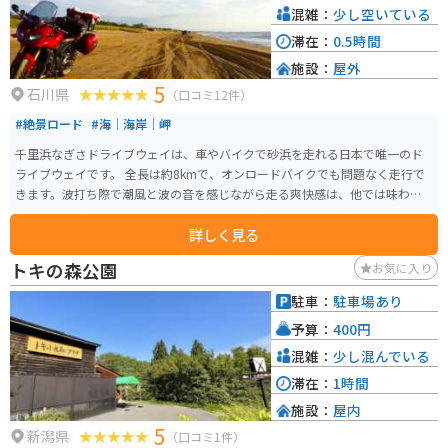
混雑：
少し空いている
滞在：
0.5時間
施設：
屋外
5
石川県
（口コミ12件）
#絶景ロード
#海｜海岸｜岬
千里浜なぎさドライブウェイは、車やバイクで砂浜を走れる日本で唯一のド
ライブウェイです。 全長は約8kmで、オンロードバイクでも問題なく走行で
きます。波打ち際で潮風と波の音を感じながら走る爽快感は、他では味わえ
ません。 日中でももちろん楽しめますが、夕方、水平線へと沈む夕日をバッ
詳しく見る
クに走るのがオススメです。 バイクを停車して写真撮影を行うことも可能で
すが、スタンドが沈みやすいので、スタンド版を用意した方が良いです。 注
トキの森公園
お気に入り
意点としては、砂が乾いて白くなっている箇所と、海ギリギリのところはタ
イヤが取られやすいので、真ん中の踏み固められた箇所を走るようにしまし
駐車：
駐車場あり
ょう。
予算：
400円
混雑：
少し混んでいる
滞在：
1時間
施設：
屋内
5
新潟県
（口コミ1件）