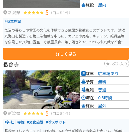
施設：
屋内
5
新潟県
（口コミ1件）
#商業施設
魚沼の暮らしや雪国の文化を体験できる施設が複数あるスポットです。 清酒
八海山を製造する第二浩和蔵を中心に、カフェや売店、キッチン、雑貨店等
を併設した八海山雪室、そば屋長森、菓子処さとや、つつみや八蔵など食事
やイベント体験ができす施設が充実しています。 周囲の自然に溶け込むよう
詳しく見る
に作られているので、自然を楽しみながら過ごすことができます。
長谷寺
お気に入り
駐車：
駐車場あり
予算：
無料
混雑：
普通
滞在：
0.5時間
施設：
屋外
5
新潟県
（口コミ1件）
#神社｜寺院
#文化施設
#珍スポット
長谷寺（ちょうこくじ）は佐渡にあるウサギ観音で有名なお寺です。時期に