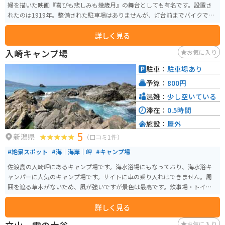
婦を描いた映画『喜びも悲しみも幾歳月』の舞台としても有名です。設置さ
れたのは1919年。整備された駐車場はありませんが、灯台前までバイクで行
くことは可能です。
詳しく見る
入崎キャンプ場
お気に入り
駐車：
駐車場あり
予算：
800円
混雑：
少し空いている
滞在：
0.5時間
施設：
屋外
5
新潟県
（口コミ1件）
#絶景スポット
#海｜海岸｜岬
#キャンプ場
佐渡島の入崎岬にあるキャンプ場です。海水浴場にもなっており、海水浴キ
ャンパーに人気のキャンプ場です。サイトに車の乗り入れはできません。周
囲を遮る草木がないため、風が強いですが景色は最高です。炊事場・トイ
レ・シャワーがあります。料金は800円。
詳しく見る
お気に入り