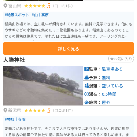
5
富山県
（口コミ1件）
#絶景スポット
#山｜高原
稲葉山牧場では、主に乳牛が飼育されています。無料で見学できます。他にも
ウサギなどの小動物を集めたミニ動物園もあります。稲葉山にあるのでそこ
からの景色は絶景です。晴れた日は立山連峰も一望でき、ツーリング先として
ちょうど良い場所にあります。
詳しく見る
大膳神社
お気に入り
駐車：
駐車場あり
予算：
無料
混雑：
空いている
滞在：
0.5時間
施設：
屋外
5
新潟県
（口コミ1件）
#神社｜寺院
能舞台がある神社です。そこまで大きな神社ではありませんが、佐渡に現存
する最古の能舞台で神社や能に興味がある人は行ってみると楽しめます。ま