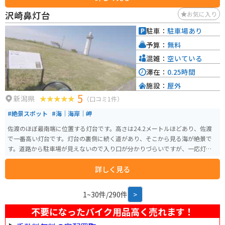
沢崎鼻灯台
お気に入り
駐車：
駐車場あり
予算：
無料
混雑：
空いている
滞在：
0.25時間
施設：
屋外
5
新潟県
（口コミ1件）
#絶景スポット
#海｜海岸｜岬
佐渡のほぼ最南端に位置する灯台です。高さは24.2メートルほどあり、佐渡
で一番高い灯台です。灯台の裏側に続く道があり、そこから見る海が絶景で
す。道路から駐車場が見えないので入り口が分かりづらいですが、一応灯台
の目の前までバイクで行けます。
詳しく見る
1~30件/290件
>
不要になったバイク用品高く売れます！