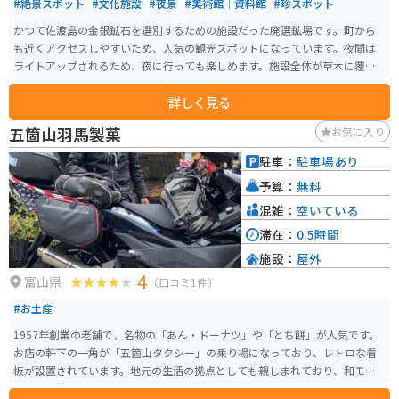
#絶景スポット
#文化施設
#夜景
#美術館｜資料館
#珍スポット
かつて佐渡島の金銀鉱石を選別するための施設だった廃選鉱場です。町から
も近くアクセスしやすいため、人気の観光スポットになっています。夜間は
ライトアップされるため、夜に行っても楽しめます。施設全体が草木に覆わ
れており、廃墟好きなら行って損はないです。
詳しく見る
五箇山羽馬製菓
お気に入り
駐車：
駐車場あり
予算：
無料
混雑：
空いている
滞在：
0.5時間
施設：
屋外
4
富山県
（口コミ1件）
#お土産
1957年創業の老舗で、名物の「あん・ドーナツ」や「とち餅」が人気です。
お店の軒下の一角が「五箇山タクシー」の乗り場になっており、レトロな看
板が設置されています。地元の生活の拠点としても親しまれており、和モダ
ンの落ち着いた雰囲気の店内でパンや和菓子を購入することができます。