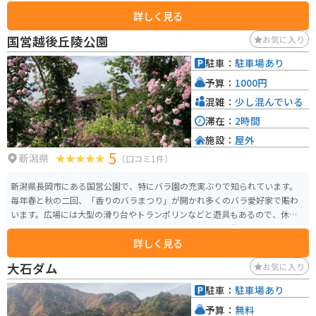
映しています。（展示室とシアターは有料です）
詳しく見る
国営越後丘陵公園
お気に入り
駐車：
駐車場あり
予算：
1000円
混雑：
少し混んでいる
滞在：
2時間
施設：
屋外
5
新潟県
（口コミ1件）
新潟県長岡市にある国営公園で、特にバラ園の充実ぶりで知られています。
毎年春と秋の二回、「香りのバラまつり」が開かれ多くのバラ愛好家で賑わ
います。広場には大型の滑り台やトランポリンなどと遊具もあるので、休日
は家族連れで賑わっています。建物内にはレストランや休憩施設も完備され
詳しく見る
ています。
大石ダム
お気に入り
駐車：
駐車場あり
予算：
無料