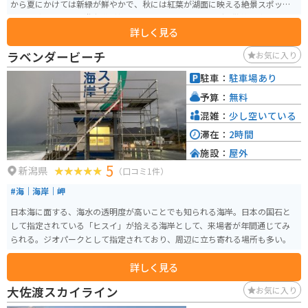
から夏にかけては新緑が鮮やかで、秋には紅葉が湖面に映える絶景スポット
です。池の周囲には遊歩道が整備されており、ハイキングや散策を楽しむこ
詳しく見る
とができます。 また、池の周辺には高浪の池キャンプ場もあり、アウトドア
を楽しみながら自然と触れ合うことができる場所です。高浪の池は、白馬岳
ラベンダービーチ
お気に入り
から流れる雪解け水が溜まった自然の湖で、周辺には伝説や神話も多く残さ
れています。神秘的な雰囲気を持つこの湖は、地元でも大切に保護されてお
駐車：
駐車場あり
り、静寂の中で豊かな自然を満喫できるスポットです。
予算：
無料
混雑：
少し空いている
滞在：
2時間
施設：
屋外
5
新潟県
（口コミ1件）
#海｜海岸｜岬
日本海に面する、海水の透明度が高いことでも知られる海岸。日本の国石と
して指定されている「ヒスイ」が拾える海岸として、来場者が年間通じてみ
られる。ジオパークとして指定されており、周辺に立ち寄れる場所も多い。
詳しく見る
大佐渡スカイライン
お気に入り