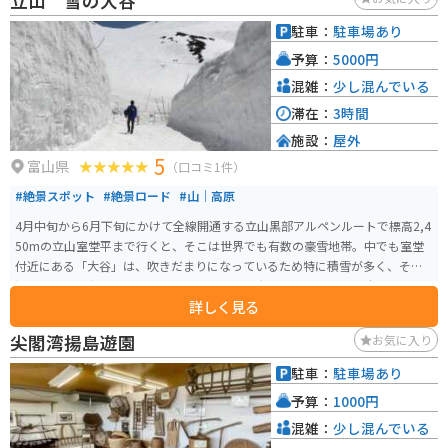
立山 雪の大谷
駐車：
駐車場あり
予算：
5000円
混雑：
少し混んでいる
滞在：
3時間
施設：
屋外
5
富山県
（口コミ1件）
#絶景スポット
#絶景ロード
#山｜高原
4月中旬から6月下旬にかけて全線開通する立山黒部アルペンルートで標高2,4
50mの立山室堂平まで行くと、そこは世界でも有数の豪雪地帯。中でも室堂
付近にある「大谷」は、吹きだまりになっているため特に積雪が多く、その
深さは20mを超えることもあります。この「大谷」を通る道路を除雪してで
詳しく見る
きる、高さ20mにも迫る巨大な雪の壁が「雪の大谷」です。
尖閣湾揚島遊園
お気に入り
駐車：
駐車場あり
予算：
1000円
混雑：
少し混んでいる