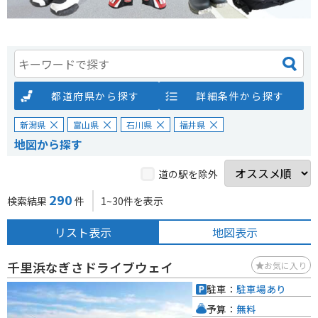
都道府県から探す
詳細条件から探す
新潟県
富山県
石川県
福井県
地図から探す
道の駅を除外
290
検索結果
件
1~30件を表示
リスト表示
地図表示
千里浜なぎさドライブウェイ
お気に入り
駐車：
駐車場あり
予算：
無料