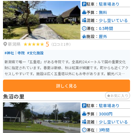
駐車：
駐車場あり
予算：
無料
混雑：
少し空いている
滞在：
0.5時間
施設：
屋外
5
新潟県
（口コミ1件）
#神社｜寺院
#文化施設
新潟県で唯一「五重塔」がある寺院です。全高約24メートルで国の重要文化
財に指定されています。春夏は新緑、秋は紅葉が綺麗です。町からも近くアク
セスしやすいです。施設は広く五重塔以外にもお寺があります。観光バスも来
るようなスポットなので佐渡の観光地としては割とメジャーです。
詳しく見る
魚沼の里
お気に入り
駐車：
駐車場あり
予算：
3000円
混雑：
少し空いている
滞在：
3時間