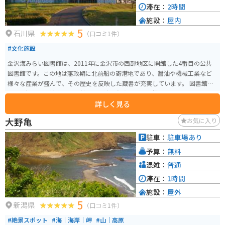
滞在：
2時間
施設：
屋内
5
石川県
（口コミ1件）
#文化施設
金沢海みらい図書館は、2011年に金沢市の西部地区に開館した4番目の公共
図書館です。この地は藩政期に北前船の寄港地であり、醤油や機械工業など
様々な産業が盛んで、その歴史を反映した蔵書が充実しています。 図書館
は、金沢市の姉妹都市図書館との交流の拠点としても機能しており、ホール
詳しく見る
や集会室などの交流スペースが設けられています。注目すべきは、その斬新
な建築デザインで、外壁には約6,000個の丸窓が配置され、このデザインは
大野亀
お気に入り
「世界で最も美しい公共図書館25選」にも選ばれました。 建物の約6割は吹
き抜け空間で、開放感と落ち着きを持ったワンルーム型の図書館となってお
駐車：
駐車場あり
り、市の新たな名所としても知られています。金沢駅から車やバイクで15分
予算：
無料
ほどの位置にあります。
混雑：
普通
滞在：
1時間
施設：
屋外
5
新潟県
（口コミ1件）
#絶景スポット
#海｜海岸｜岬
#山｜高原