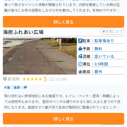
乗って色々なイベント体験が開催されています。内部を解放している時は住
職が直々にお寺の説明をしながら中を案内してくれます。本物のウサギが野
放しになっているので、運が良ければウサギに触ることもできます。
詳しく見る
海府ふれあい広場
お気に入り
駐車：
駐車場あり
予算：
無料
混雑：
空いている
滞在：
0.5時間
施設：
屋外
5
新潟県
（口コミ1件）
#海｜海岸｜岬
笹川流れ沿い野潟地区にある施設です。トイレ・ベンチ・遊具・時期によっ
ては直売所もあります。 星形のベンチは通りかかると目に入ると思うので目
印になります。施設のすぐ裏が浜で全体が階段状に整備されているところが
あります。
詳しく見る