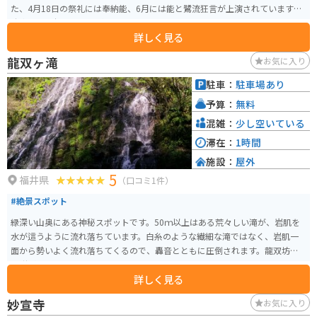
た、4月18日の祭礼には奉納能、6月には能と鷺流狂言が上演されています。
駐車場には仮設トイレがあります。
詳しく見る
龍双ヶ滝
お気に入り
駐車：
駐車場あり
予算：
無料
混雑：
少し空いている
滞在：
1時間
施設：
屋外
5
福井県
（口コミ1件）
#絶景スポット
緑深い山奥にある神秘スポットです。50ｍ以上はある荒々しい滝が、岩肌を
水が這うように流れ落ちています。白糸のような繊細な滝ではなく、岩肌一
面から勢いよく流れ落ちてくるので、轟音とともに圧倒されます。龍双坊の
伝説があります。
詳しく見る
妙宣寺
お気に入り