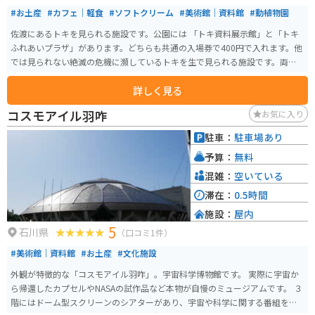
#お土産
#カフェ｜軽食
#ソフトクリーム
#美術館｜資料館
#動植物園
佐渡にあるトキを見られる施設です。公園には 「トキ資料展示館」と「トキ
ふれあいプラザ」があります。どちらも共通の入場券で400円で入れます。他
では見られない絶滅の危機に瀕しているトキを生で見られる施設です。両津
港フェリーターミナルから20分ほどで来れるのでアクセスしやすいです。エ
詳しく見る
ダマメソフトクリームが売ってます。
コスモアイル羽咋
お気に入り
駐車：
駐車場あり
予算：
無料
混雑：
空いている
滞在：
0.5時間
施設：
屋内
5
石川県
（口コミ1件）
#美術館｜資料館
#お土産
#文化施設
外観が特徴的な「コスモアイル羽咋」。宇宙科学博物館です。 実際に宇宙か
ら帰還したカプセルやNASAの試作品など本物が自慢のミュージアムです。 ３
階にはドーム型スクリーンのシアターがあり、宇宙や科学に関する番組を放