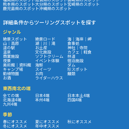
熊本県のスポット
大分県のスポット
宮崎県のスポット
鹿児島県のスポット
沖縄県のスポット
詳細条件からツーリングスポットを探す
ジャンル
絶景スポット
絶景ロード
海｜海岸｜岬
山｜高原
湖｜川｜滝
食事処
道の駅
お土産
神社｜寺院
温泉
文化施設
カフェ｜軽食
商業施設
ソフトクリーム
林道
夜景
イベント体験
宿泊施設
美術館｜資料館
海鮮
ダム
キャンプ場
スイーツ
珍スポット
動植物園
お肉
麺類
お酒
ライダーハウス
東西南北の端
全ての端
日本4端
日本本土4端
北海道4端
本州4端
四国4端
九州4端
季節
春にオススメ
夏にオススメ
秋にオススメ
冬にオススメ
年中オススメ