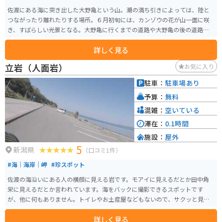
佐渡にある海に突き出した大野亀という山。潮の満ち引きによっては、陸と
つながったり離れたりする場所。６月初旬には、カンゾウの花が山一面に咲
き、すばらしい光景となる。大野亀に行くまでの道路や大野亀の後の道路は
海沿いで、日本海を見ながらバイクで走ることができます。信号はほとんど
詳しく見る
ありません。
立岩（人面岩）
お気に入り
駐車：
駐車場あり
予算：
無料
混雑：
空いている
滞在：
0.1時間
施設：
屋外
5
新潟県
（口コミ1件）
#海｜海岸｜岬
#珍スポット
佐渡の海沿いにある人の横顔に見える岩です。モアイに見えるだとか田中角
栄に見えるだとか言われています。海をバックに撮影できるスポットです
が、他に何もありません。トイレやお土産屋などもないので、サクッと見る
だけになります。
詳しく見る