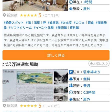
滞在：
1時間
施設：
屋外
5
新潟県
（口コミ1件）
#絶景スポット
#海｜海岸｜岬
#食事処
#お土産
#カフェ｜軽食
#商業施
設
#ソフトクリーム
#イベント体験
#美術館｜資料館
佐渡島尖閣湾にある観光施設です。展望台からは荒々しい海岸線を見られま
す。展望台入場料だけで併設されている水族館と資料館にも入れます。海中透
視船にも別料金で乗ることもでき、湾内巡りと海中の様子を楽しめるスポッ
トです。食事処とお土産屋もあります。
詳しく見る
北沢浮遊選鉱場跡
お気に入り
駐車：
駐車場あり
予算：
無料
混雑：
普通
滞在：
0.5時間
施設：
屋外
5
新潟県
（口コミ1件）