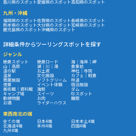
香川県のスポット
愛媛県のスポット
高知県のスポット
九州・沖縄
福岡県のスポット
佐賀県のスポット
長崎県のスポット
熊本県のスポット
大分県のスポット
宮崎県のスポット
鹿児島県のスポット
沖縄県のスポット
詳細条件からツーリングスポットを探す
ジャンル
絶景スポット
絶景ロード
海｜海岸｜岬
山｜高原
湖｜川｜滝
食事処
道の駅
お土産
神社｜寺院
温泉
文化施設
カフェ｜軽食
商業施設
ソフトクリーム
林道
夜景
イベント体験
宿泊施設
美術館｜資料館
海鮮
ダム
キャンプ場
スイーツ
珍スポット
動植物園
お肉
麺類
お酒
ライダーハウス
東西南北の端
全ての端
日本4端
日本本土4端
北海道4端
本州4端
四国4端
九州4端