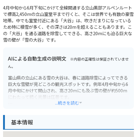
4月中旬から6月下旬にかけて全線開通する立山黒部アルペンルート
で標高2,450mの立山室堂平まで行くと、そこは世界でも有数の豪雪
地帯。中でも室堂付近にある「大谷」は、吹きだまりになっている
ため特に積雪が多く、その深さは20mを超えることもあります。こ
の「大谷」を通る道路を除雪してできる、高さ20mにも迫る巨大な
雪の壁が「雪の大谷」です。
AIによる自動生成の説明文
※内容の正確性は保証されていませ
ん。
富山県の立山にある雪の大谷は、春に道路除雪によってできる
巨大な雪壁が見どころの観光スポットです。例年4月中旬から6
月中旬にかけて開山され、高さ20mにも及ぶ雪の壁が約500m
にわたって続く光景は圧巻です。
...続きを読む
立山黒部アルペンルートの一部であり、交通手段はケーブルカ
ーやバスなどを乗り継ぐ必要があります。標高が高い場所なの
基本情報
で、防寒対策は必須です。また、天候が変わりやすいので、最
新の情報を確認してからお出かけください。