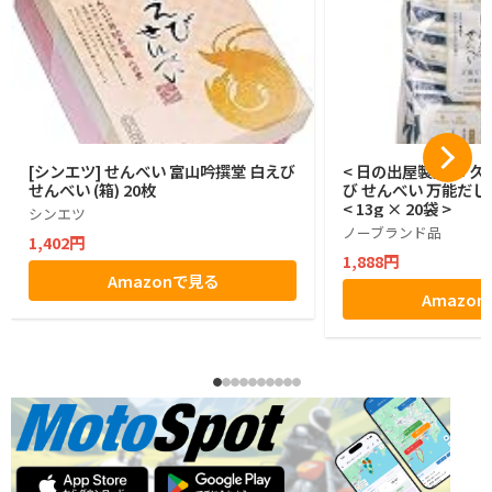
[シンエツ] せんべい 富山吟撰堂 白えび
< 日の出屋製菓 × 久
せんべい (箱) 20枚
び せんべい 万能だし
< 13g × 20袋 >
シンエツ
ノーブランド品
1,402円
1,888円
Amazonで見る
Amazo