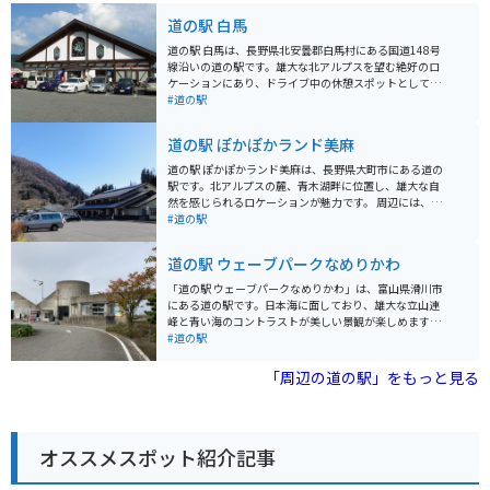
道の駅 白馬
道の駅 白馬は、長野県北安曇郡白馬村にある国道148号
線沿いの道の駅です。雄大な北アルプスを望む絶好のロ
ケーションにあり、ドライブ中の休憩スポットとして人
気です。 地元の特産品を販売するショップでは、新鮮な
#道の駅
野菜や果物、白馬村の地ビールなどが購入できます。レ
ストランでは、信州そばや地元産の食材を使った料理が
道の駅 ぽかぽかランド美麻
楽しめます。 バイクでのツーリングにも最適な場所で、
駐車場も広々としています。白馬村は、冬はスキーリゾ
道の駅 ぽかぽかランド美麻は、長野県大町市にある道の
ートとして賑わい、夏は登山やトレッキング、パラグラ
駅です。北アルプスの麓、青木湖畔に位置し、雄大な自
イダーなどのアウトドアアクティビティが盛んです。道
然を感じられるロケーションが魅力です。 周辺には、青
の駅 白馬を拠点に、白馬村の大自然を満喫してみてはい
木湖で楽しめるカヌーやSUPなどのアクティビティや、
#道の駅
かがでしょうか。
白馬エリアへのアクセスも良く、観光拠点としても最適
です。道の駅には、地元産の新鮮な野菜や果物が販売さ
道の駅 ウェーブパークなめりかわ
れている農産物直売所や、地元食材を使ったレストラン
があり、休憩だけでなくショッピングや食事も楽しめま
「道の駅 ウェーブパークなめりかわ」は、富山県滑川市
す。 バイクで訪れる際は、道の駅から続く、北アルプス
にある道の駅です。日本海に面しており、雄大な立山連
や青木湖の絶景を望むワインディングロードを走るのが
峰と青い海のコントラストが美しい景観が楽しめます。
おすすめです。周辺には、温泉施設もあるので、ツーリ
新鮮な魚介類を販売する「海鮮市場」や、地元食材を使
#道の駅
ングの疲れを癒やすこともできます。
った食事を提供するレストランがあり、富山湾の幸を堪
能できます。また、併設の「ほたるいかミュージアム」
「周辺の道の駅」をもっと見る
では、滑川市の特産品であるホタルイカの発光ショーや
生態について学ぶことができます。 バイクで訪れる場
合、道の駅には広い駐車場が完備されているので安心で
す。富山湾沿岸を走る「シーサイドライン」は、景色が
オススメスポット紹介記事
良くツーリングにおすすめのルートです。道の駅で休憩
を挟みながら、海風を感じながらのんびり走るのがおす
すめです。 周辺には、遊覧船で富山湾の景観や魚を観察