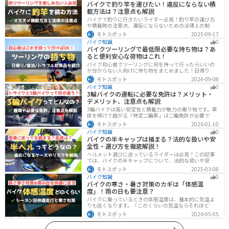
バイクで釣り竿を運びたい！違反にならない積
載方法は？注意点も解説
バイクで釣りに行きたいライダー必見！釣り竿の運び方
や積載時の注意点、違反にならないための法律上の制限
を解説。風の影響やバランス、安全面のポイントを押さ
モトスポット
2025-09-17
えつつ、おすすめのロッドケース・ロッドホルダー・コ
バイク知識
0
ンパクトロッドも紹介。ツーリング途中に気軽に釣りを
バイクツーリングで最低限必要な持ち物は？あ
楽しみたい方にも最適な情報が満載
ると便利安心な荷物はこれ！
バイク初心者でツーリングに何を持って行ったらいいの
か分からない人向けに持ち物をまとめました！日帰りや1
泊以上の日数別、トラブル対策やメンテ用品、出先であ
モトスポット
2024-09-08
ると便利なアイテムまで全て解説しています。アレを忘
バイク知識
0
れた！持ってきたけど使わなかったなど出先で困らない
3輪バイクの運転に必要な免許は？メリット・
よう自分に必要な荷物を把握しておきましょう。
デメリット、注意点も解説
3輪バイクは高い安定性と積載力が魅力の乗り物です。車
体を傾けて曲がる「特定二輪車」は二輪免許が必要です
が、自立する「トライク」は普通自動車免許で運転で
モトスポット
2026-01-10
き、ヘルメット着用も任意です。維持費はバイク並みです
バイク知識
0
が、運転特性や駐車ルールは車種により異なるため、事
バイクの半キャップは捕まる？法的な扱いや安
前の確認が大切です。
全性・選び方を徹底解説！
ヘルメット選びに迷っているライダーは必見！この記事
では、バイクの半キャップについて、法的な扱いや安全
性、選び方を詳しく解説しています。実は、法律で認め
モトスポット
2025-03-08
られていても、状況によっては違法となる可能性がある
バイク知識
0
ので注意が必要です。この記事を読めば、ヘルメットを
バイクの寒さ・暑さ対策のカギは「体感温
正しく選ぶヒントが得られます。
度」！雨の日も要注意？
バイクに乗っているときの体感温度は、基本的に気温よ
りも低くなります。「このくらいの気温ならそれほど寒
くないだろう」そう考えて通常の装備でバイクに乗った
モトスポット
2026-05-05
ら大変な目に遭った・・・そんな経験のあるライダーも
多いのではないでしょうか。今回はバイク走行中の体感