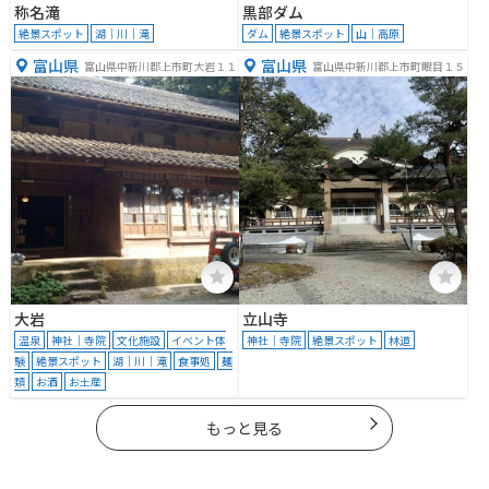
称名滝
黒部ダム
絶景スポット
湖｜川｜滝
ダム
絶景スポット
山｜高原
富山県
富山県
富山県中新川郡上市町大岩１１
富山県中新川郡上市町眼目１５
大岩
立山寺
温泉
神社｜寺院
文化施設
イベント体
神社｜寺院
絶景スポット
林道
験
絶景スポット
湖｜川｜滝
食事処
麺
類
お酒
お土産
もっと見る