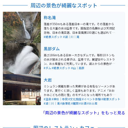
周辺の景色が綺麗なスポット
称名滝
落差が350mもある落差日本一の滝です。その落差から
落ちる大量の水は圧巻です。国指定の名勝および天然記
念物、日本の滝百選、日本音風景100選にも選ばれてい
ます。夏でもひんやりとした場所なので、涼みに行くに
#絶景スポット
#湖｜川｜滝
はオススメなスポットです。
黒部ダム
高さ186mもある日本一大きなダムです。毎秒10トンも
の水が放水される様子は、圧巻です。展望台やレストラ
ン、お土産屋など充実しています。湖上からの景色が楽
しめる「黒部湖遊覧船ガルベ」もあり、より自然を感じ
#ダム
#絶景スポット
#山｜高原
ることができます。 ダムへは、直接バイクや車で行け
ず、電気バスやケーブルカーを乗り継いていくしかあり
大岩
ません。 富山側と長野側からアクセスできますが、長野
側からは約20分。富山側からは約2時間45分かかりま
ミシュラン掲載を断った実績がある有名なソーメンがあ
す。 富山県にあるダムですが、長野からの方が近いの
ります。夏行くと涼しく温泉もあります。アニメ「おお
で、長野側から行った方が早いです。
かみこどもの雨と雪」のモデルとなった場所でもありま
す。 滝に打たれる体験もできます。山菜料理やかき氷も
#温泉
#神社｜寺院
#文化施設
#イベント体験
#絶景スポット
おいしく、お土産にあんころ餅がオススメです。近くに
#湖｜川｜滝
#食事処
#麺類
#お酒
#お土産
ある不動明王の石仏が大きくて素敵です。
「周辺の景色が綺麗なスポット」をもっと見る
周辺のレストラン・カフェ