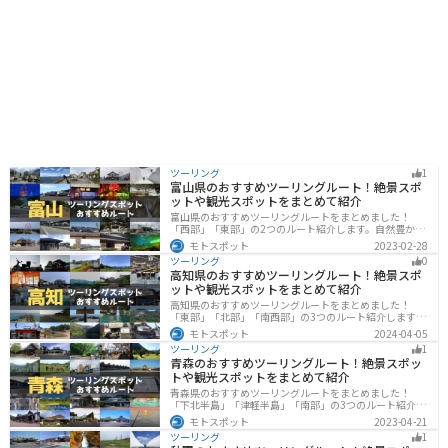
できる「魚津港」や、温泉施設もあります。道の駅を拠
点に、富山湾の魅力を満喫してみてください。
ツーリング
1
富山県のおすすめツーリングルート！絶景スポ
ットや観光スポットをまとめて紹介
富山県のおすすめツーリングルートをまとめました！
「西部」「東部」の2つのルート紹介します。自然豊かな
山と海、温泉が充実しており、美術館などもあるので、
モトスポット
2023-02-28
自然を満喫するツーリングができます。バイクで富山県
ツーリング
0
にツーリングに行く際は参考にしてください。
高知県のおすすめツーリングルート！絶景スポ
ットや観光スポットをまとめて紹介
高知県のおすすめツーリングルートをまとめました！
「東部」「北部」「南西部」の3つのルート紹介します。
山と海どちらも楽しめるスポットが多数あり、様々な楽
モトスポット
2024-04-05
しみ方ができます。バイクで高知県にツーリングに行く
ツーリング
1
際は参考にしてください。
青森のおすすめツーリングルート！絶景スポッ
トや観光スポットをまとめて紹介
青森県のおすすめツーリングルートをまとめました！
「下北半島」「津軽半島」「南部」の3つのルート紹介し
ます。自然に恵まれた風光明媚な景色や歴史文化に触れ
モトスポット
2023-04-21
られる観光スポットが多くあります。バイクで青森県に
ツーリング
1
ツーリングに行く際は参考にしてください。