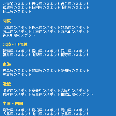
北海道のスポット
青森県のスポット
岩手県のスポット
宮城県のスポット
秋田県のスポット
山形県のスポット
福島県のスポット
関東
茨城県のスポット
栃木県のスポット
群馬県のスポット
埼玉県のスポット
千葉県のスポット
東京都のスポット
神奈川県のスポット
北陸・甲信越
新潟県のスポット
富山県のスポット
石川県のスポット
福井県のスポット
山梨県のスポット
長野県のスポット
東海
岐阜県のスポット
静岡県のスポット
愛知県のスポット
三重県のスポット
近畿
滋賀県のスポット
京都府のスポット
大阪府のスポット
兵庫県のスポット
奈良県のスポット
和歌山県のスポット
中国・四国
鳥取県のスポット
島根県のスポット
岡山県のスポット
広島県のスポット
山口県のスポット
徳島県のスポット