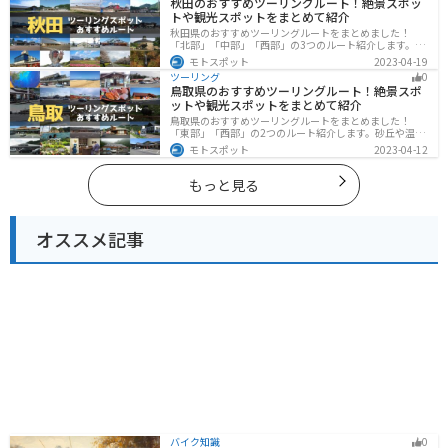
秋田のおすすめツーリングルート！絶景スポッ
トや観光スポットをまとめて紹介
秋田県のおすすめツーリングルートをまとめました！
「北部」「中部」「西部」の3つのルート紹介します。自
然豊かな山々や湖、温泉地が点在し、四季折々の景色を
モトスポット
2023-04-19
楽しめるスポットが多数あります。バイクで秋田県にツ
ツーリング
0
ーリングに行く際は参考にしてください。
鳥取県のおすすめツーリングルート！絶景スポ
ットや観光スポットをまとめて紹介
鳥取県のおすすめツーリングルートをまとめました！
「東部」「西部」の2つのルート紹介します。砂丘や温泉
地、歴史ある城跡など魅力溢れるスポットが多数あるの
モトスポット
2023-04-12
で楽しめます。バイクで鳥取県にツーリングに行く際は
参考にしてください。
もっと見る
オススメ記事
バイク知識
0