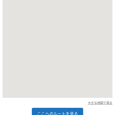
バイクでのアクセスはできませんが、周辺には景色の良い道も
多いので、ツーリングにもおすすめです。ただし、山岳道路の
ため、天候や路面状況に注意が必要です。麓の駐車場にバイク
を停めて、公共交通機関を利用して雪の大谷を訪れるのが良い
でしょう。
大きな地図で見る
ここへのルートを見る