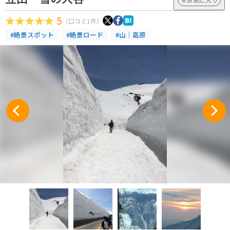
5
（口コミ1件）
#絶景スポット
#絶景ロード
#山｜高原