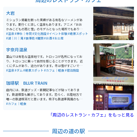
大岩
ミシュラン掲載を断った実績がある有名なソーメンがあ
ります。夏行くと涼しく温泉もあります。アニメ「おお
かみこどもの雨と雪」のモデルとなった場所でもありま
す。 滝に打たれる体験もできます。山菜料理やかき氷も
#温泉
#神社｜寺院
#文化施設
#イベント体験
#絶景スポット
おいしく、お土産にあんころ餅がオススメです。近くに
#湖｜川｜滝
#食事処
#麺類
#お酒
#お土産
ある不動明王の石仏が大きくて素敵です。
宇奈月温泉
富山では有名な温泉地です。トロッコが名所になってお
り、トロッコに乗って自然を感じることができます。 近
くにダムがあり、迫力があります。冬は雪がすごいです
が、絶景です。
#温泉
#ダム
#絶景スポット
#カフェ｜軽食
#宿泊施設
珈琲駅 BLUR TRAIN
店内には、鉄道グッズ・新聞記事などが貼ってありま
す。鉄道模型も展示してあります。恐らく、北陸地方で
唯一の鉄道喫茶だと思います。椅子も鉄道車両風のもの
でした。テレビ取材も多数来ているそうです。
#カフェ｜軽食
「周辺のレストラン・カフェ」をもっと見る
周辺の道の駅