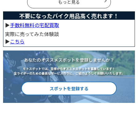
温度についてご紹介します。体感温度を考慮した快適走
もっと見る
行のポイントもまとめました。季節や天候を問わずバイ
クに乗る！そんなライダーの方はぜひ参考にしてみてく
ださい。[phtml blog-first-h2-module]バイク走行時の体
不要になったバイク用品高く売れます！
感温度は気温より低め？バイク走行時の体感温度は気温
と同じではありません。なぜ
▶︎
手数料無料の宅配買取
実際に売ってみた体験談
▶︎
こちら
あなたのオススメスポットを登録しませんか？
モトスポットでは、皆様からオススメスポットを募集しています！
全ライダーのための最高なサービス作りに、ご協力よろしくお願いいたします。
スポットを登録する