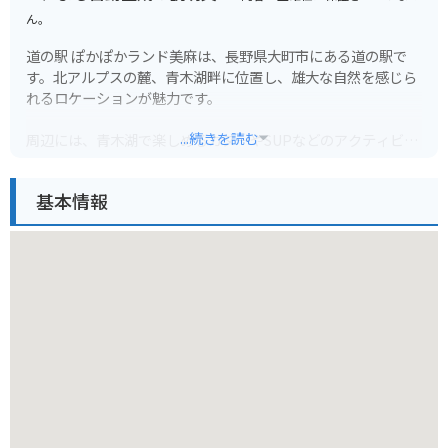
ん。
道の駅 ぽかぽかランド美麻は、長野県大町市にある道の駅で
す。北アルプスの麓、青木湖畔に位置し、雄大な自然を感じら
れるロケーションが魅力です。
...続きを読む
周辺には、青木湖で楽しめるカヌーやSUPなどのアクティビテ
ィや、白馬エリアへのアクセスも良く、観光拠点としても最適
です。道の駅には、地元産の新鮮な野菜や果物が販売されてい
基本情報
る農産物直売所や、地元食材を使ったレストランがあり、休憩
だけでなくショッピングや食事も楽しめます。
バイクで訪れる際は、道の駅から続く、北アルプスや青木湖の
絶景を望むワインディングロードを走るのがおすすめです。周
辺には、温泉施設もあるので、ツーリングの疲れを癒やすこと
もできます。