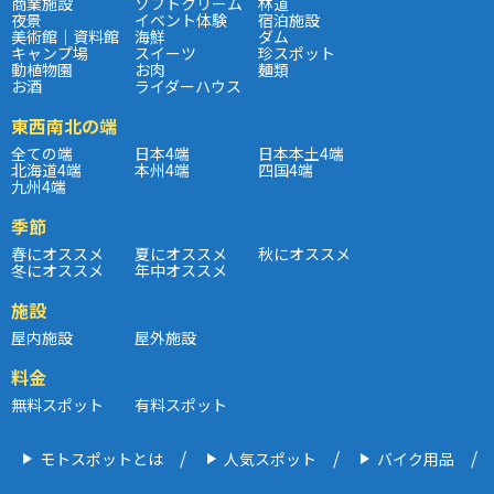
商業施設
ソフトクリーム
林道
夜景
イベント体験
宿泊施設
美術館｜資料館
海鮮
ダム
キャンプ場
スイーツ
珍スポット
動植物園
お肉
麺類
お酒
ライダーハウス
東西南北の端
全ての端
日本4端
日本本土4端
北海道4端
本州4端
四国4端
九州4端
季節
春にオススメ
夏にオススメ
秋にオススメ
冬にオススメ
年中オススメ
施設
屋内施設
屋外施設
料金
無料スポット
有料スポット
モトスポットとは
人気スポット
バイク用品