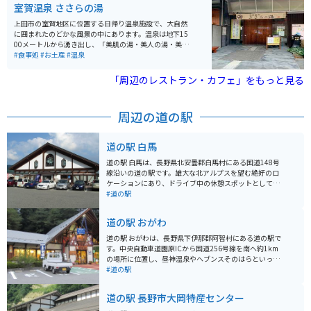
室賀温泉 ささらの湯
上田市の室賀地区に位置する日帰り温泉施設で、大自然
に囲まれたのどかな風景の中にあります。温泉は地下15
00メートルから湧き出し、「美肌の湯・美人の湯・美粧
水の湯」の名で知られています。水質は「単純硫黄泉」
#食事処
#お土産
#温泉
で、化粧水に浸かっているような感覚で、浴後は肌がス
ベスベになります。 岩風呂と桧風呂があり、それぞれに
「周辺のレストラン・カフェ」をもっと見る
露天風呂・サウナが併設されています。男女の入浴エリ
アは月代わりで交代します。飲泉所もあり、五感を使っ
て温泉を堪能することができます。 営業時間は朝風呂が
周辺の道の駅
5時から8時（最終受付7時30分、入浴は7時45分ま
で）、昼・夜風呂が10時から21時（最終受付20時20
分、入浴は20時45分まで）となっています。朝風呂は30
道の駅 白馬
0円で入浴可能です。 そば処「ささら亭」と農産物直売
所も併設されており、一日ゆっくり楽しむことができま
道の駅 白馬は、長野県北安曇郡白馬村にある国道148号
す。お蕎麦は麺のコシがかなり強く、とても美味しいで
線沿いの道の駅です。雄大な北アルプスを望む絶好のロ
す。
ケーションにあり、ドライブ中の休憩スポットとして人
気です。 地元の特産品を販売するショップでは、新鮮な
#道の駅
野菜や果物、白馬村の地ビールなどが購入できます。レ
ストランでは、信州そばや地元産の食材を使った料理が
道の駅 おがわ
楽しめます。 バイクでのツーリングにも最適な場所で、
駐車場も広々としています。白馬村は、冬はスキーリゾ
道の駅 おがわは、長野県下伊那郡阿智村にある道の駅で
ートとして賑わい、夏は登山やトレッキング、パラグラ
す。中央自動車道園原ICから国道256号線を南へ約1km
イダーなどのアウトドアアクティビティが盛んです。道
の場所に位置し、昼神温泉やヘブンスそのはらといった
の駅 白馬を拠点に、白馬村の大自然を満喫してみてはい
観光スポットへのアクセスも良好です。 周辺の観光スポ
#道の駅
かがでしょうか。
ットとしては、昼神温泉、ヘブンスそのはら、花桃の里
などが挙げられます。また、地元産の農産物や特産品を
道の駅 長野市大岡特産センター
販売する直売所や、レストランも併設されています。バ
イクで訪れる場合、駐車場も広く停めやすいので安心で