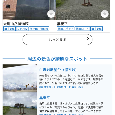
大町山岳博物館
黒菱平
山｜高原
文化施設
美術館｜資料館
絶景スポット
絶景ロード
山｜高原
もっと見る
周辺の景色が綺麗なスポット
白沢峠展望台（嶺方峠）
峠を登っていった先に、トンネルを抜けると雄大な雪を
被ったアルプスの山々を望むことができます。駐車場が
狭いので、早朝がおススメです。冬は凍結するので、春
か夏に行かれることをお勧めします。バイクや自転車で
#絶景スポット
#絶景ロード
#山｜高原
くる人が多い絶景スポットです。道も広めなので、バイ
クでも走りやすい道です。
黒菱平
白馬に位置する、北アルプスの玄関口です。絶景のドラ
イブルート「黒菱スカイライン」を通って黒菱平の駐車
場まで展望を楽しみながら走ってくることができます。
往復のリフトも有料で利用でき、利用客も多いですが、
#絶景スポット
#絶景ロード
#山｜高原