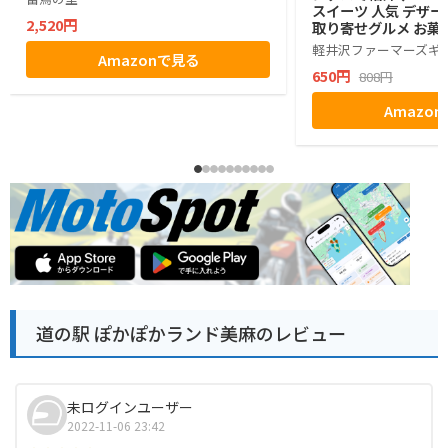
スイーツ 人気 デザー
2,520円
取り寄せグルメ お菓子
グミ ぶどう シャイン
軽井沢ファーマーズギ
Amazonで見る
ゼント ギフト お土産
650円
808円
小分け ばらまき バラ
生活 ハロウィン 母の
Amazo
お返し かわいい きれ
マーズギフト
道の駅 ぽかぽかランド美麻のレビュー
未ログインユーザー
2022-11-06 23:42