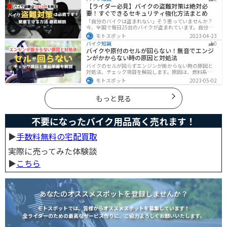
ランまで満足できるモデルを集めました。
【ライダー必見】バイクの盗難対策は絶対必
要！すぐできるセキュリティ強化方法まとめ
「自分のバイクは盗まれない」そう思っていませんか？
今、全国で毎日25台のバイクが盗まれています。自分の
バイクは大丈夫という保証はどこにもありません。バイ
モトスポット
2023-04-23
クの盗難対策の方法を理解して、自分のバイクは自分で
バイク知識
0
守りましょう。
バイクや原付のセルが回らない！無音でエンジ
ンがかからない時の原因と対処法
バイクのセルが回らずエンジンが掛からない時の原因と
対処法、チェック項目を解説します。原因は、燃料系・
電装系・その他に分かれますが、バッテリー上がりが原
モトスポット
2023-05-02
因であることが多いです。その場合、押しがけやバッテ
リー復旧サービスなどを活用しましょう。事前にできる
対処準備についても解説します。
もっと見る
不要になったバイク用品高く売れます！
▶︎
手数料無料の宅配買取
実際に売ってみた体験談
▶︎
こちら
あなたのオススメスポットを登録しませんか？
モトスポットでは、皆様からオススメスポットを募集しています！
全ライダーのための最高なサービス作りに、ご協力よろしくお願いいたします。