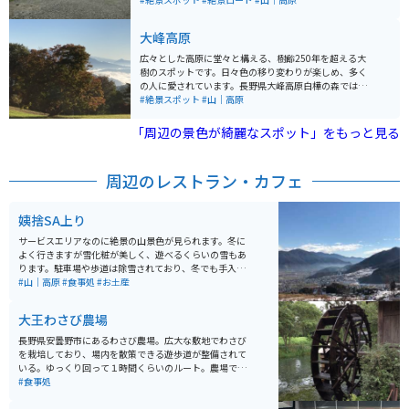
駐車場まで来るだけでも楽しめるスポットとなっていま
す。道中狭めな道もありますが、待避所も用意されてい
大峰高原
るので、バイクはもちろん車でも安心してドライブも楽
しめます。
広々とした高原に堂々と構える、樹齢250年を超える大
樹のスポットです。日々色の移り変わりが楽しめ、多く
の人に愛されています。長野県大峰高原白樺の森では、
シラカバに映える紅葉のほか、散策道からは北アルプス
#絶景スポット
#山｜高原
の山並みや北信、東信の山々の景色も望めます。駐車場
周辺には、観光案内所や地元野菜を販売する店などもあ
「周辺の景色が綺麗なスポット」をもっと見る
ります。早朝には雲海が見えることもあります。
周辺のレストラン・カフェ
姨捨SA上り
サービスエリアなのに絶景の山景色が見られます。冬に
よく行きますが雪化粧が美しく、遊べるくらいの雪もあ
ります。駐車場や歩道は除雪されており、冬でも手入れ
が行き届いていると感じます。フードが美味しいのも嬉
#山｜高原
#食事処
#お土産
しいですよ。
大王わさび農場
長野県安曇野市にあるわさび農場。広大な敷地でわさび
を栽培しており、場内を散策できる遊歩道が整備されて
いる。ゆっくり回って１時間くらいのルート。農場で採
れたわさびや湧き水使用したレストランやカフェも併設
#食事処
されている。