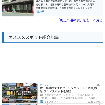
道の駅 長野市大岡特産センターは、長野県長野市にある
す。 特におすすめは、地元産のそば粉を使用した手打ち
道の駅です。地元の新鮮な農産物が人気で、特に大岡産
そばや、地元産の野菜をたっぷり使った定食です。ま
の新鮮野菜や果物は、その場で味わえるレストランや直
た、道の駅 おがわ限定のオリジナルソフトクリームも人
売所で楽しむことができます。 バイクで訪れる方は、長
#道の駅
気があります。
野自動車道 麻績ICから約20分の距離にあり、アクセスも
良好です。駐車場も広く、休憩場所としても最適です。
「周辺の道の駅」をもっと見る
周辺には、自然豊かな観光スポットも多く、ドライブや
ツーリングの拠点としてもおすすめです。 特におすすめ
は、地元産のそば粉を使った手打ちそばや、旬の果物を
使ったジェラートです。また、お土産には、地元産の味
オススメスポット紹介記事
噌や漬物、地酒などが人気です。
ツーリング
0
香川県のおすすめツーリングルート！絶景,観
光,グルメスポットを紹介
香川県のおすすめツーリングルートをまとめました！
「東部」「西部」「小豆島周辺」の3つのルート紹介しま
す。自然豊かな山から海、絶品グルメを満喫するツーリ
モトスポット
2023-03-06
ングができます。バイクで香川県にツーリングに行く際