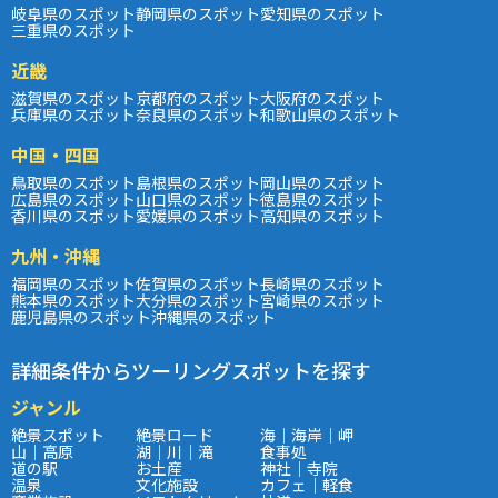
岐阜県のスポット
静岡県のスポット
愛知県のスポット
三重県のスポット
近畿
滋賀県のスポット
京都府のスポット
大阪府のスポット
兵庫県のスポット
奈良県のスポット
和歌山県のスポット
中国・四国
鳥取県のスポット
島根県のスポット
岡山県のスポット
広島県のスポット
山口県のスポット
徳島県のスポット
香川県のスポット
愛媛県のスポット
高知県のスポット
九州・沖縄
福岡県のスポット
佐賀県のスポット
長崎県のスポット
熊本県のスポット
大分県のスポット
宮崎県のスポット
鹿児島県のスポット
沖縄県のスポット
詳細条件からツーリングスポットを探す
ジャンル
絶景スポット
絶景ロード
海｜海岸｜岬
山｜高原
湖｜川｜滝
食事処
道の駅
お土産
神社｜寺院
温泉
文化施設
カフェ｜軽食