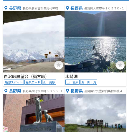
長野県
長野県
長野県北安曇郡白馬村神城
長野県大町市平１０５７０−１
白沢峠展望台（嶺方峠）
木崎湖
絶景スポット
絶景ロード
山｜高原
山｜高原
湖｜川｜滝
長野県
長野県
長野県大町市大町８０５６−１
長野県北安曇郡白馬村北城４４
８７