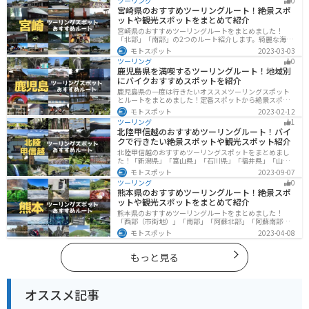
ツーリング
0
は参考にしてください。
宮崎県のおすすめツーリングルート！絶景スポ
ットや観光スポットをまとめて紹介
宮崎県のおすすめツーリングルートをまとめました！
「北部」「南部」の2つのルート紹介します。綺麗な海岸
線が特徴的な海・自然豊かな山・趣のある神社を満喫す
モトスポット
2023-03-03
るツーリングができます。バイクで宮崎県にツーリング
ツーリング
0
に行く際は参考にしてください。
鹿児島県を満喫するツーリングルート！地域別
にバイクおすすめスポットを紹介
鹿児島県の一度は行きたいオススメツーリングスポット
とルートをまとめました！定番スポットから絶景スポッ
ト、温泉、山、海、グルメなど様々なジャンルで楽しめ
モトスポット
2023-02-12
ます。バイクで鹿児島ツーリングに行こうと思っている
ツーリング
1
人は、参考にしてください。
北陸甲信越のおすすめツーリングルート！バイ
クで行きたい絶景スポットや観光スポット紹介
北陸甲信越のおすすめツーリングスポットをまとめまし
た！「新潟県」「富山県」「石川県」「福井県」「山梨
県」「長野県」の各県の観光地紹介します。自然豊かな
モトスポット
2023-09-07
山々や湖、温泉地が点在し、四季折々の景色を楽しめる
ツーリング
0
スポットが多数あります。バイクで北陸甲信越にツーリ
熊本県のおすすめツーリングルート！絶景スポ
ングに行く際は参考にしてください。
ットや観光スポットをまとめて紹介
熊本県のおすすめツーリングルートをまとめました！
「西部（市街地）」「南部」「阿蘇北部」「阿蘇南部」
の4つのルート紹介します。阿蘇山や天草諸島をはじめと
モトスポット
2023-04-08
した豊かな自然や、熊本城や水前寺成趣園など歴史ある
観光スポットが多数あり、様々な楽しみ方ができます。
バイクで熊本県にツーリングに行く際は参考にしてくだ
もっと見る
さい。
オススメ記事