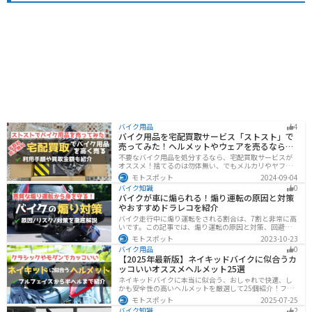
バイク用品
4
バイク用品を宅配買取サービス「ストスト」で
売ってみた！ヘルメットやウェアを売るならオ
ススメ
不要なバイク用品を処分するなら、宅配買取サービスが
オススメ！捨てるのは勿体無い、でもメルカリやヤフオ
クに出すのは面倒だし手数料がかかる...STST（ストス
モトスポット
2024-09-04
ト）なら手数料や送料など完全無料で、自宅から送るだ
バイク知識
0
けでOKなので超簡単に売れます！ストストを実際に使っ
バイクが車に煽られる！煽り運転の原因と対策
てみたので、流れや買取金額などを紹介します。
やおすすめドラレコを紹介
バイク走行中に煽り運転をされる割合は、7割と非常に高
いです。この記事では、煽り運転の原因と対策、回避方
法について解説します。抑止力の高いオススメのドライ
モトスポット
2023-10-23
ブレコーダーも紹介しますので、煽り運転対策をしたい
バイク用品
0
人はぜひ参考にしてください。
【2025年最新版】ネイキッドバイクに似合うカ
ッコいいオススメヘルメット25選
ネイキッドバイクに本当に似合う、おしゃれで快適、し
かも安全性の高いヘルメットを厳選して25個紹介！フル
フェイス・ジェット・システムなどタイプ別に特徴や選
モトスポット
2025-07-25
び方も徹底解説。街乗りやツーリング、初心者からベテ
バイク知識
2