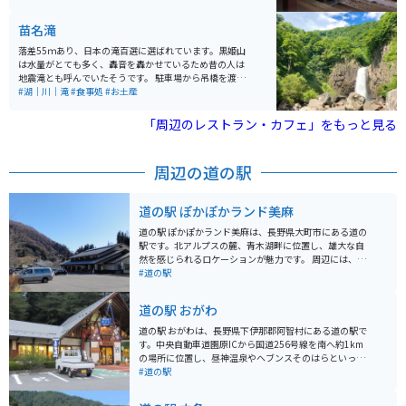
苗名滝
落差55ｍあり、日本の滝百選に選ばれています。黒姫山
は水量がとても多く、轟音を轟かせているため昔の人は
地震滝とも呼んでいたそうです。 駐車場から吊橋を渡り
徒歩で約15分程です。雪解けの季節5月～8月は水量が多
#湖｜川｜滝
#食事処
#お土産
く見応えがあります。
「周辺のレストラン・カフェ」をもっと見る
周辺の道の駅
道の駅 ぽかぽかランド美麻
道の駅 ぽかぽかランド美麻は、長野県大町市にある道の
駅です。北アルプスの麓、青木湖畔に位置し、雄大な自
然を感じられるロケーションが魅力です。 周辺には、青
木湖で楽しめるカヌーやSUPなどのアクティビティや、
#道の駅
白馬エリアへのアクセスも良く、観光拠点としても最適
です。道の駅には、地元産の新鮮な野菜や果物が販売さ
道の駅 おがわ
れている農産物直売所や、地元食材を使ったレストラン
があり、休憩だけでなくショッピングや食事も楽しめま
道の駅 おがわは、長野県下伊那郡阿智村にある道の駅で
す。 バイクで訪れる際は、道の駅から続く、北アルプス
す。中央自動車道園原ICから国道256号線を南へ約1km
や青木湖の絶景を望むワインディングロードを走るのが
の場所に位置し、昼神温泉やヘブンスそのはらといった
おすすめです。周辺には、温泉施設もあるので、ツーリ
観光スポットへのアクセスも良好です。 周辺の観光スポ
#道の駅
ングの疲れを癒やすこともできます。
ットとしては、昼神温泉、ヘブンスそのはら、花桃の里
などが挙げられます。また、地元産の農産物や特産品を