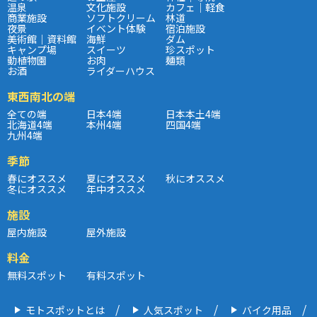
温泉
文化施設
カフェ｜軽食
商業施設
ソフトクリーム
林道
夜景
イベント体験
宿泊施設
美術館｜資料館
海鮮
ダム
キャンプ場
スイーツ
珍スポット
動植物園
お肉
麺類
お酒
ライダーハウス
東西南北の端
全ての端
日本4端
日本本土4端
北海道4端
本州4端
四国4端
九州4端
季節
春にオススメ
夏にオススメ
秋にオススメ
冬にオススメ
年中オススメ
施設
屋内施設
屋外施設
料金
無料スポット
有料スポット
モトスポットとは
人気スポット
バイク用品