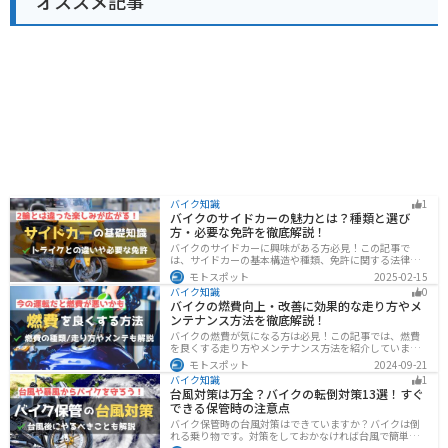
オススメ記事
バイク知識
1
バイクのサイドカーの魅力とは？種類と選び
方・必要な免許を徹底解説！
バイクのサイドカーに興味がある方必見！この記事で
は、サイドカーの基本構造や種類、免許に関する法律、
メンテナンス方法を解説しています。実は、サイドカー
モトスポット
2025-02-15
は法律上、二輪車として扱われるため、排気量に応じた
バイク知識
0
二輪免許が必要です。この記事を読めば、サイドカーの
バイクの燃費向上・改善に効果的な走り方やメ
正しい楽しみ方がわかります。
ンテナンス方法を徹底解説！
バイクの燃費が気になる方は必見！この記事では、燃費
を良くする走り方やメンテナンス方法を紹介していま
す。実は、車体そのものや荷物を軽くすることで、燃費
モトスポット
2024-09-21
の向上が可能です。この記事を読めば、燃費を改善する
バイク知識
1
具体的な方法がわかります。
台風対策は万全？バイクの転倒対策13選！すぐ
できる保管時の注意点
バイク保管時の台風対策はできていますか？バイクは倒
れる乗り物です。対策をしておかなければ台風で簡単に
倒れてしまいます。大切な愛車に傷がつく前にしっかり