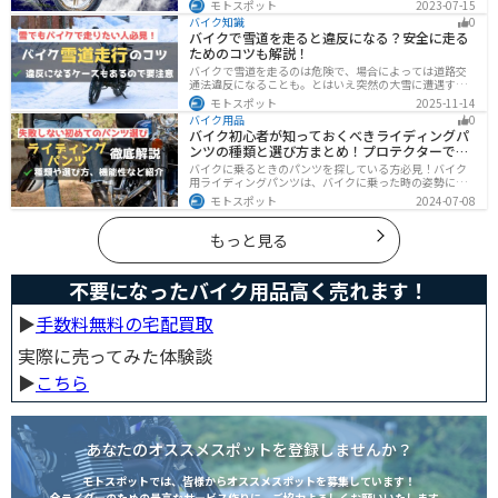
モトスポット
2023-07-15
と対策しておきましょう。初心者でも簡単にできる台風
バイク知識
0
対策を紹介します。台風後にやるべきこともまとめてあ
バイクで雪道を走ると違反になる？安全に走る
るので、参考にしてください。
ためのコツも解説！
バイクで雪道を走るのは危険で、場合によっては道路交
通法違反になることも。とはいえ突然の大雪に遭遇する
こともあります。この記事では、雪道で転倒しないため
モトスポット
2025-11-14
の走り方のコツや滑り止め対策、雪道に強いバイクの特
バイク用品
0
徴まで詳しく解説します。
バイク初心者が知っておくべきライディングパ
ンツの種類と選び方まとめ！プロテクターで脚
を守ろう
バイクに乗るときのパンツを探している方必見！バイク
用ライディングパンツは、バイクに乗った時の姿勢に最
適化されているので快適にバイクに乗ることができま
モトスポット
2024-07-08
す。プロテクター内蔵で安全性も高くなります。この記事
ではパンツの選び方や種類など初心者が知っておくべき
ことをまとめました。
もっと見る
不要になったバイク用品高く売れます！
▶︎
手数料無料の宅配買取
実際に売ってみた体験談
▶︎
こちら
あなたのオススメスポットを登録しませんか？
モトスポットでは、皆様からオススメスポットを募集しています！
全ライダーのための最高なサービス作りに、ご協力よろしくお願いいたします。