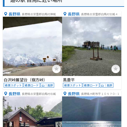
長野県
長野県
長野県北安曇郡白馬村神城
長野県北安曇郡白馬村北城４４
８７
白沢峠展望台（嶺方峠）
黒菱平
絶景スポット
絶景ロード
山｜高原
絶景スポット
絶景ロード
山｜高原
長野県
長野県
長野県北安曇郡白馬村北城
長野県大町市平１０５７０−１