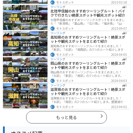
スポット、温泉、海、グルメなど様々なジャンルで楽し
モトスポット
2023-02-18
めます。バイクで石川ツーリングに行こうと思っている
ツーリング
1
人は、参考にしてください。
北陸甲信越のおすすめツーリングルート！バイ
クで行きたい絶景スポットや観光スポット紹介
北陸甲信越のおすすめツーリングスポットをまとめまし
た！「新潟県」「富山県」「石川県」「福井県」「山梨
県」「長野県」の各県の観光地紹介します。自然豊かな
モトスポット
2023-09-07
山々や湖、温泉地が点在し、四季折々の景色を楽しめる
ツーリング
0
スポットが多数あります。バイクで北陸甲信越にツーリ
高知県のおすすめツーリングルート！絶景スポ
ングに行く際は参考にしてください。
ットや観光スポットをまとめて紹介
高知県のおすすめツーリングルートをまとめました！
「東部」「北部」「南西部」の3つのルート紹介します。
山と海どちらも楽しめるスポットが多数あり、様々な楽
モトスポット
2024-04-05
しみ方ができます。バイクで高知県にツーリングに行く
ツーリング
0
際は参考にしてください。
岡山県のおすすめツーリングルート！絶景スポ
ットや観光スポットをまとめて紹介
岡山県のおすすめツーリングルートをまとめました！
「北部」「東部」「南部」の3つのルート紹介します。岡
山市や倉敷市など、歴史ある街並みも魅力的で、バイク
モトスポット
2024-06-03
ツーリングに最適なスポットが多数あります。バイクで
ツーリング
0
岡山県にツーリングに行く際は参考にしてください。
滋賀県のおすすめツーリングルート！絶景スポ
ットや観光スポットをまとめて紹介
滋賀県のおすすめツーリングルートをまとめました！
「北部」「南部」の2つのルート紹介します。琵琶湖だけ
でなく、比叡山ドライブウェイなどの山を楽しめるスポ
モトスポット
2023-04-02
ットも多数あります。バイクで滋賀県にツーリングに行
く際は参考にしてください。
もっと見る