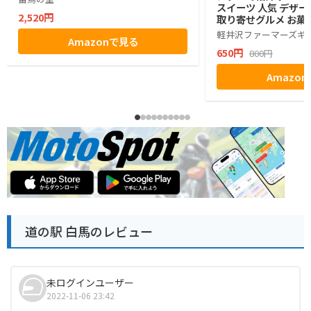
スイーツ 人気 デザー
2,520円
取り寄せグルメ お菓子
グミ ぶどう シャイン
軽井沢ファーマーズギ
Amazonで見る
ゼント ギフト お土産
650円
800円
小分け ばらまき バラ
生活 ハロウィン 母の
Amazo
お返し かわいい きれ
マーズギフト
道の駅 白馬のレビュー
未ログインユーザー
2022-11-06 23:42