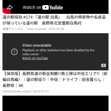
道の駅探訪 #174 『道の駅 白馬』 白馬の特産物や名産品
が揃っている道の駅 長野県北安曇郡白馬村
堰堤チャンネル ／ Dam channel / 2025-09-06
【保存版】長野県道の駅全制覇!!第三弾は中信エリア!!（前
編白馬編）｜道の駅巡り｜中信｜ドライブ｜田舎暮らし｜
長野県｜4K
Outdoorbase_asobi / 2025-07-23