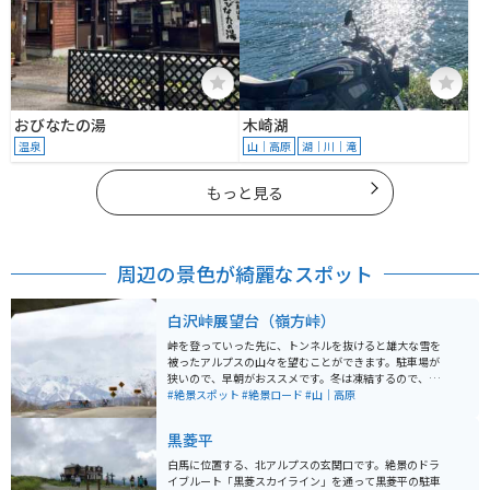
おびなたの湯
木崎湖
温泉
山｜高原
湖｜川｜滝
もっと見る
周辺の景色が綺麗なスポット
白沢峠展望台（嶺方峠）
峠を登っていった先に、トンネルを抜けると雄大な雪を
被ったアルプスの山々を望むことができます。駐車場が
狭いので、早朝がおススメです。冬は凍結するので、春
か夏に行かれることをお勧めします。バイクや自転車で
#絶景スポット
#絶景ロード
#山｜高原
くる人が多い絶景スポットです。道も広めなので、バイ
クでも走りやすい道です。
黒菱平
白馬に位置する、北アルプスの玄関口です。絶景のドラ
イブルート「黒菱スカイライン」を通って黒菱平の駐車