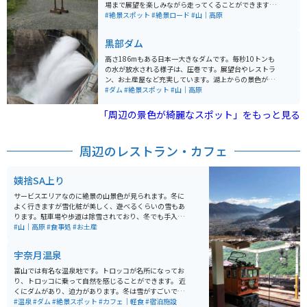
場まで展望を楽しみながら走ってくることができます。
往復のリフトも有料で利用でき、利用客も多いですが、
#絶景スポット
#絶景ロード
#山｜高原
駐車場まで来るだけでも楽しめるスポットとなっていま
す。道中狭めな道もありますが、待避所も用意されてい
黒部ダム
るので、バイクはもちろん車でも安心してドライブも楽
しめます。
高さ186mもある日本一大きなダムです。毎秒10トンも
の水が放水される様子は、圧巻です。展望台やレストラ
ン、お土産屋など充実しています。湖上からの景色が楽
しめる「黒部湖遊覧船ガルベ」もあり、より自然を感じ
#ダム
#絶景スポット
#山｜高原
ることができます。 ダムへは、直接バイクや車で行け
ず、電気バスやケーブルカーを乗り継いていくしかあり
「周辺の景色が綺麗なスポット」をもっと見る
ません。 富山側と長野側からアクセスできますが、長野
側からは約20分。富山側からは約2時間45分かかりま
す。 富山県にあるダムですが、長野からの方が近いの
周辺のレストラン・カフェ
で、長野側から行った方が早いです。
姨捨SA上り
サービスエリアなのに絶景の山景色が見られます。冬に
よく行きますが雪化粧が美しく、遊べるくらいの雪もあ
ります。駐車場や歩道は除雪されており、冬でも手入れ
が行き届いていると感じます。フードが美味しいのも嬉
#山｜高原
#食事処
#お土産
しいですよ。
宇奈月温泉
富山では有名な温泉地です。トロッコが名所になってお
り、トロッコに乗って自然を感じることができます。 近
くにダムがあり、迫力があります。冬は雪がすごいです
が、絶景です。
#温泉
#ダム
#絶景スポット
#カフェ｜軽食
#宿泊施設