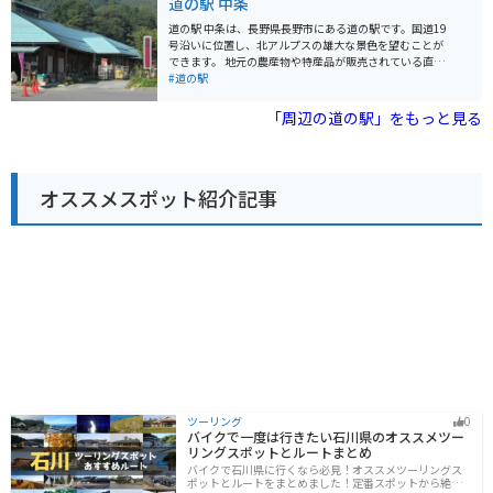
道の駅 中条
販売する直売所や、レストランも併設されています。バ
イクで訪れる場合、駐車場も広く停めやすいので安心で
道の駅 中条は、長野県長野市にある道の駅です。国道19
す。 特におすすめは、地元産のそば粉を使用した手打ち
号沿いに位置し、北アルプスの雄大な景色を望むことが
そばや、地元産の野菜をたっぷり使った定食です。ま
できます。 地元の農産物や特産品が販売されている直売
た、道の駅 おがわ限定のオリジナルソフトクリームも人
所は、新鮮な野菜や果物が人気です。また、レストラン
#道の駅
気があります。
では、地元産の食材を使った料理を楽しむことができま
す。 バイクで訪れる場合、道の駅 中条は、ツーリングの
「周辺の道の駅」をもっと見る
休憩場所として最適です。駐車場も広く、バイクスタン
ドも完備されています。北アルプスを望む絶景ポイント
としても知られており、休憩しながら雄大な景色を楽し
むことができます。 周辺には、観光スポットも点在して
オススメスポット紹介記事
います。小丸山公園や茶臼山恐竜公園は、家族連れに人
気です。また、少し足を延ばせば、戸隠れの湯や裾花峡
など、温泉や自然を楽しむこともできます。 道の駅 中条
は、地元の特産品やグルメ、そして雄大な自然を楽しむ
ことができるスポットです。
ツーリング
0
バイクで一度は行きたい石川県のオススメツー
リングスポットとルートまとめ
バイクで石川県に行くなら必見！オススメツーリングス
ポットとルートをまとめました！定番スポットから絶景