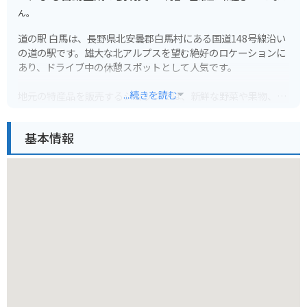
ん。
道の駅 白馬は、長野県北安曇郡白馬村にある国道148号線沿い
の道の駅です。雄大な北アルプスを望む絶好のロケーションに
あり、ドライブ中の休憩スポットとして人気です。
...続きを読む
地元の特産品を販売するショップでは、新鮮な野菜や果物、白
馬村の地ビールなどが購入できます。レストランでは、信州そ
ばや地元産の食材を使った料理が楽しめます。
基本情報
バイクでのツーリングにも最適な場所で、駐車場も広々として
います。白馬村は、冬はスキーリゾートとして賑わい、夏は登
山やトレッキング、パラグライダーなどのアウトドアアクティ
ビティが盛んです。道の駅 白馬を拠点に、白馬村の大自然を満
喫してみてはいかがでしょうか。