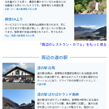
は水量がとても多く、轟音を轟かせているため昔の人は
地震滝とも呼んでいたそうです。 駐車場から吊橋を渡り
徒歩で約15分程です。雪解けの季節5月～8月は水量が多
#湖｜川｜滝
#食事処
#お土産
く見応えがあります。
姨捨SA上り
サービスエリアなのに絶景の山景色が見られます。冬に
よく行きますが雪化粧が美しく、遊べるくらいの雪もあ
ります。駐車場や歩道は除雪されており、冬でも手入れ
が行き届いていると感じます。フードが美味しいのも嬉
#山｜高原
#食事処
#お土産
しいですよ。
「周辺のレストラン・カフェ」をもっと見る
周辺の道の駅
道の駅 白馬
道の駅 白馬は、長野県北安曇郡白馬村にある国道148号
線沿いの道の駅です。雄大な北アルプスを望む絶好のロ
ケーションにあり、ドライブ中の休憩スポットとして人
気です。 地元の特産品を販売するショップでは、新鮮な
#道の駅
野菜や果物、白馬村の地ビールなどが購入できます。レ
ストランでは、信州そばや地元産の食材を使った料理が
道の駅 ぽかぽかランド美麻
楽しめます。 バイクでのツーリングにも最適な場所で、
駐車場も広々としています。白馬村は、冬はスキーリゾ
道の駅 ぽかぽかランド美麻は、長野県大町市にある道の
ートとして賑わい、夏は登山やトレッキング、パラグラ
駅です。北アルプスの麓、青木湖畔に位置し、雄大な自
イダーなどのアウトドアアクティビティが盛んです。道
然を感じられるロケーションが魅力です。 周辺には、青