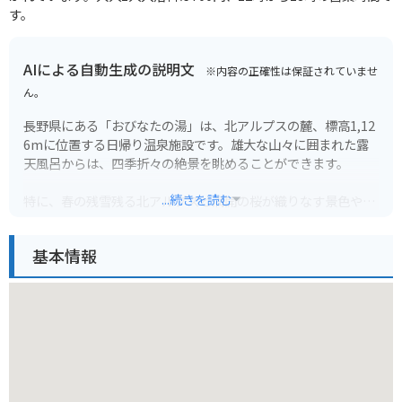
す。
AIによる自動生成の説明文
※内容の正確性は保証されていませ
ん。
長野県にある「おびなたの湯」は、北アルプスの麓、標高1,12
6mに位置する日帰り温泉施設です。雄大な山々に囲まれた露
天風呂からは、四季折々の絶景を眺めることができます。
...続きを読む
特に、春の残雪残る北アルプスと満開の桜が織りなす景色や、
秋の紅葉シーズンは圧巻です。夜は満天の星空が広がり、昼間
とは異なる幻想的な雰囲気を楽しむことができます。
基本情報
温泉は、神経痛や筋肉痛、関節痛などに効能があるとされ、
日々の疲れを癒すのに最適です。周辺には、乗鞍高原や上高地
など、ツーリングスポットとしても人気が高いエリアがあり、
ツーリングの休憩場所としてもおすすめです。バイクスタンド
も完備されています。