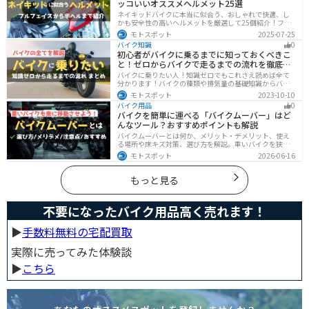
ッコいいオススメヘルメット25選
ネイキッドバイクに本当に似合う、おしゃれで快適、し
かも安全性の高いヘルメットを厳選して25個紹介！フル
フェイス・ジェット・システムなどタイプ別に特徴や選
モトスポット
2025-07-25
び方も徹底解説。街乗りやツーリング、初心者からベテ
バイク知識
0
ランまで満足できるモデルを集めました。
初心者がバイクに乗るまでに知っておくべきこ
と！ゼロからバイクで走るまでの流れを徹底解
説
バイクに乗りたい人！知識ゼロでもこれさえ読めば全て
分かります！バイクの種類や排気量の基礎知識からバイ
クの選び方、免許の取り方、購入、納車、その後のバイ
モトスポット
2023-10-10
クライフまで全てサポートします！
バイク用品
0
バイクを簡単に運べる「バイクムーバー」はど
んなツール？おすすめポイントも解説
バイクムーバーとは何か、メリット・デメリット、使え
る場所や床キズ対策、選び方を解説。重いバイクを狭い
ガレージで楽に移動したい方へ、ワールドウォークやFov
モトスポット
2026-06-16
nyなどおすすめ商品2選の特徴も紹介します。駐車時の切
り返しや転倒の不安を減らしたいライダー必見です。導
入前の注意点もわかります。安全面まで確認。
もっと見る
不要になったバイク用品高く売れます！
▶︎
手数料無料の宅配買取
実際に売ってみた体験談
▶︎
こちら