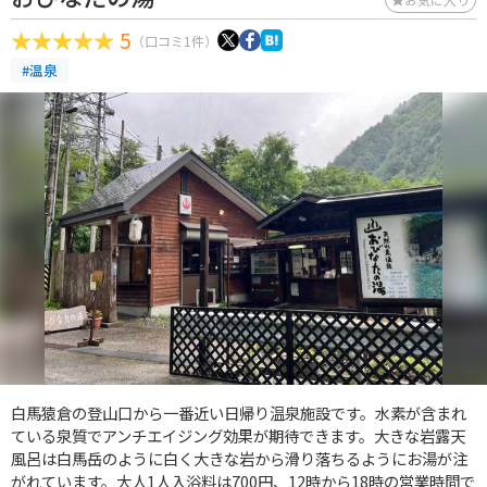
5
（口コミ1件）
#温泉
白馬猿倉の登山口から一番近い日帰り温泉施設です。水素が含まれ
ている泉質でアンチエイジング効果が期待できます。大きな岩露天
風呂は白馬岳のように白く大きな岩から滑り落ちるようにお湯が注
がれています。大人1人入浴料は700円、12時から18時の営業時間で