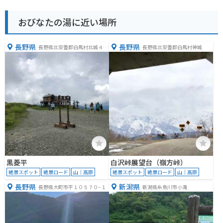
おびなたの湯に近い場所
長野県
長野県
長野県北安曇郡白馬村北城４４
長野県北安曇郡白馬村神城
８７
黒菱平
白沢峠展望台（嶺方峠）
絶景スポット
絶景ロード
山｜高原
絶景スポット
絶景ロード
山｜高原
長野県
新潟県
長野県大町市平１０５７０−１
新潟県糸魚川市小滝