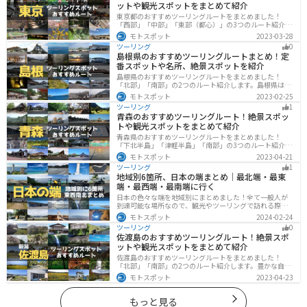
ットや観光スポットをまとめて紹介
東京都のおすすめツーリングルートをまとめました！
「西部」「中部」「東部（都心）」の3つのルート紹介し
ます。西に行けば奥多摩の自然、東に行けば都心スポッ
モトスポット
2023-03-28
トと、自然も街も楽しめるスポットが多数あります。バ
ツーリング
0
イクで東京都にツーリングに行く際は参考にしてくださ
島根県のおすすめツーリングルートまとめ！定
い。
番スポットや名所、絶景スポットを紹介
島根県のおすすめツーリングルートをまとめました！
「北部」「南部」の2つのルート紹介します。島根県は、
海と山が近く、1日で全然違う景色を堪能することができ
モトスポット
2023-02-25
ます。バイクで島根県にツーリングに行く際は参考にし
ツーリング
1
てください。
青森のおすすめツーリングルート！絶景スポッ
トや観光スポットをまとめて紹介
青森県のおすすめツーリングルートをまとめました！
「下北半島」「津軽半島」「南部」の3つのルート紹介し
ます。自然に恵まれた風光明媚な景色や歴史文化に触れ
モトスポット
2023-04-21
られる観光スポットが多くあります。バイクで青森県に
ツーリング
1
ツーリングに行く際は参考にしてください。
地域別6箇所、日本の端まとめ｜最北端・最東
端・最西端・最南端に行く
日本の色々な端を地域別にまとめました！全て一般人が
到達可能な場所なので、観光やツーリングで訪れる際の
参考にしてください。
モトスポット
2024-02-24
ツーリング
0
佐渡島のおすすめツーリングルート！絶景スポ
ットや観光スポットをまとめて紹介
佐渡島のおすすめツーリングルートをまとめました！
「北部」「南部」の2つのルート紹介します。豊かな自然
と歴史的なスポット、トキなどの貴重な動物を見られる
モトスポット
2023-04-23
スポットが多数あります。バイクで佐渡島にツーリング
に行く際は参考にしてください。
もっと見る