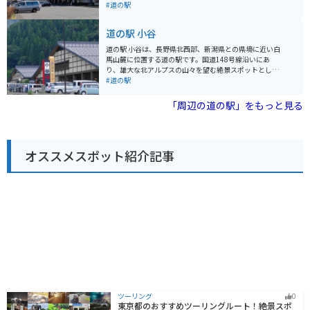
の駅 白馬を拠点に、白馬村の大自然を満喫してみてはい
木湖で楽しめるカヌーやSUPなどのアクティビティや、
#道の駅
かがでしょうか。
白馬エリアへのアクセスも良く、観光拠点としても最適
です。道の駅には、地元産の新鮮な野菜や果物が販売さ
道の駅 小谷
れている農産物直売所や、地元食材を使ったレストラン
があり、休憩だけでなくショッピングや食事も楽しめま
道の駅 小谷は、長野県北西部、新潟県との県境に近い白
す。 バイクで訪れる際は、道の駅から続く、北アルプス
馬山麓に位置する道の駅です。国道148号線沿いにあ
や青木湖の絶景を望むワインディングロードを走るのが
り、雄大な北アルプスの山々を望む絶景スポットとして
おすすめです。周辺には、温泉施設もあるので、ツーリ
人気です。 道の駅には、地元の特産品を販売する農産物
#道の駅
ングの疲れを癒やすこともできます。
直売所や、小谷村の郷土料理や軽食が楽しめるレストラ
ンがあります。また、温泉施設「小谷温泉 山田旅館」に
「周辺の道の駅」をもっと見る
隣接しており、旅の疲れを癒すこともできます。 バイク
で訪れる場合、道の駅には広い駐車場が完備されている
ので安心です。周辺には、日本百名山のひとつである雨
飾山への登山道や、ブナの原生林が広がる鎌池など、自
オススメスポット紹介記事
然豊かな観光スポットも点在しています。 小谷村は、冬
はスキーリゾートとして賑わい、夏は登山やキャンプな
どのアウトドアレジャーが楽しめます。道の駅 小谷は、
そんな小谷村観光の拠点として最適な場所です。
ツーリング
0
東京都のおすすめツーリングルート！絶景スポ