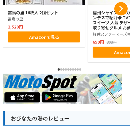
雷鳥の里 16枚入 2個セット
信州シャインマスカッ
ンデスで紹介◆ TVで
雷鳥の里
スイーツ 人気 デザー
2,520円
取り寄せグルメ お菓子
グミ ぶどう シャイン
軽井沢ファーマーズギ
Amazonで見る
ゼント ギフト お土産
650円
808円
小分け ばらまき バラ
生活 ハロウィン 母の
Amazo
お返し かわいい きれ
マーズギフト
おびなたの湯のレビュー