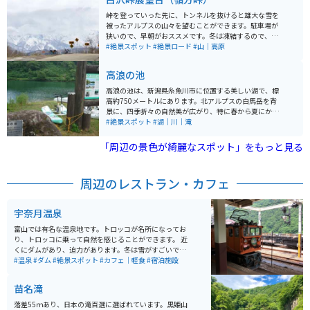
るので、バイクはもちろん車でも安心してドライブも楽
しめます。
峠を登っていった先に、トンネルを抜けると雄大な雪を
被ったアルプスの山々を望むことができます。駐車場が
狭いので、早朝がおススメです。冬は凍結するので、春
か夏に行かれることをお勧めします。バイクや自転車で
#絶景スポット
#絶景ロード
#山｜高原
くる人が多い絶景スポットです。道も広めなので、バイ
クでも走りやすい道です。
高浪の池
高浪の池は、新潟県糸魚川市に位置する美しい湖で、標
高約750メートルにあります。北アルプスの白馬岳を背
景に、四季折々の自然美が広がり、特に春から夏にかけ
ては新緑が鮮やかで、秋には紅葉が湖面に映える絶景ス
#絶景スポット
#湖｜川｜滝
ポットです。池の周囲には遊歩道が整備されており、ハ
イキングや散策を楽しむことができます。 また、池の周
「周辺の景色が綺麗なスポット」をもっと見る
辺には高浪の池キャンプ場もあり、アウトドアを楽しみ
ながら自然と触れ合うことができる場所です。高浪の池
は、白馬岳から流れる雪解け水が溜まった自然の湖で、
周辺のレストラン・カフェ
周辺には伝説や神話も多く残されています。神秘的な雰
囲気を持つこの湖は、地元でも大切に保護されており、
静寂の中で豊かな自然を満喫できるスポットです。
宇奈月温泉
富山では有名な温泉地です。トロッコが名所になってお
り、トロッコに乗って自然を感じることができます。 近
くにダムがあり、迫力があります。冬は雪がすごいです
が、絶景です。
#温泉
#ダム
#絶景スポット
#カフェ｜軽食
#宿泊施設
苗名滝
落差55ｍあり、日本の滝百選に選ばれています。黒姫山