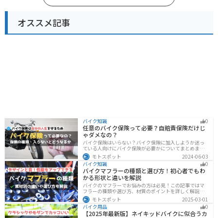
オススメ記事
バイク知識
0
任意のバイク保険って必要？自賠責保険だけじ
ゃダメなの？
バイク保険はいらない？バイク保険に加入しようか迷っ
ている人向けにバイク保険が必要かについてまとめまし
た。自賠責保険と任意保険の違いについても解説したの
モトスポット
2024-06-03
で、バイク保険を検討している人は参考にしてくださ
バイク知識
0
い。
バイクマフラーの種類と選び方！初心者でもわ
かる形状と違いを解説
バイクのマフラーでお悩みの方は必見！この記事ではマ
フラーの種類や選び方、材質のポイントを詳しく解説し
ています。実は初めてのカスタマイズには、先端だけ変
モトスポット
2025-03-01
えられるスリップオンマフラーがおすすめです。記事を
バイク用品
0
読めば、理想のサウンドと走りを手に入れられます。
【2025年最新版】ネイキッドバイクに似合うカ