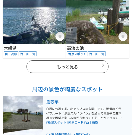
木崎湖
高浪の池
山｜高原
湖｜川｜滝
絶景スポット
湖｜川｜滝
もっと見る
周辺の景色が綺麗なスポット
黒菱平
白馬に位置する、北アルプスの玄関口です。絶景のドラ
イブルート「黒菱スカイライン」を通って黒菱平の駐車
場まで展望を楽しみながら走ってくることができます。
往復のリフトも有料で利用でき、利用客も多いですが、
#絶景スポット
#絶景ロード
#山｜高原
駐車場まで来るだけでも楽しめるスポットとなっていま
す。道中狭めな道もありますが、待避所も用意されてい
白沢峠展望台（嶺方峠）