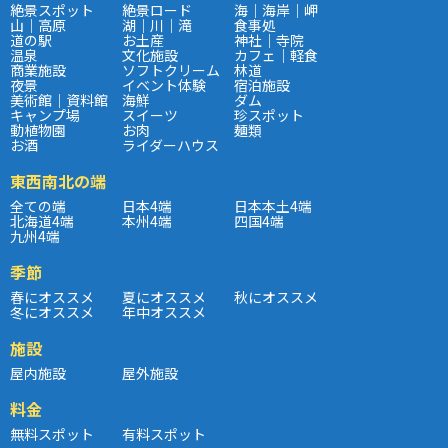
絶景スポット
絶景ロード
海｜海岸｜岬
山｜高原
湖｜川｜滝
食事処
道の駅
お土産
神社｜寺院
温泉
文化施設
カフェ｜軽食
商業施設
ソフトクリーム
林道
夜景
イベント体験
宿泊施設
美術館｜資料館
海鮮
ダム
キャンプ場
スイーツ
珍スポット
動植物園
お肉
麺類
お酒
ライダーハウス
東西南北の端
全ての端
日本4端
日本本土4端
北海道4端
本州4端
四国4端
九州4端
季節
春にオススメ
夏にオススメ
秋にオススメ
冬にオススメ
年中オススメ
施設
屋内施設
屋外施設
料金
無料スポット
有料スポット