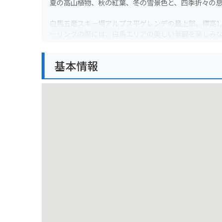
夏の高山植物、秋の紅葉、冬の雪景色と、四季折々の
白馬五竜スキー場アルプス平ゲレンデの最上部、標高1
ーリングの際には、白馬エリアの美しい景観を楽しみ
へは、白馬五竜スキー場からアクセスするのが一般的
場や周辺の駐車場情報を事前に確認しておくと安心で
基本情報
黒菱平からの眺めは、唐松岳、五竜岳、鹿島槍ヶ岳と
しみたい方にも人気のスポット。夏には、周辺で高山
白馬村周辺では、美味しいお米や、そば、そしてブラ
平での絶景を楽しんだ後は、白馬村内で地元の味覚を
ングと紅葉狩りを兼ねて訪れるのも素晴らしい体験に
な景色に感動する、そんな旅はいかがでしょうか。