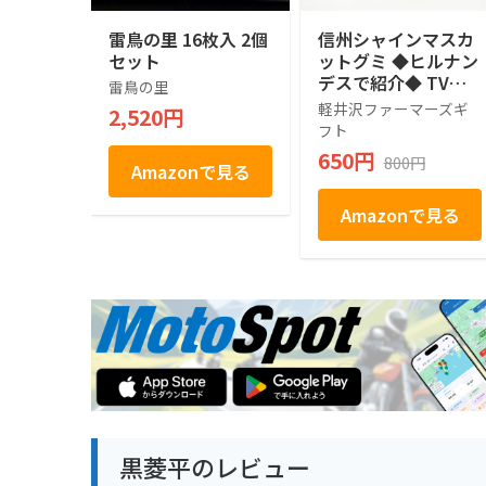
雷鳥の里 16枚入 2個
信州シャインマスカ
セット
ットグミ ◆ヒルナン
デスで紹介◆ TVで
雷鳥の里
話題 売れ筋 人気ス
軽井沢ファーマーズギ
2,520円
イーツ 人気 デザー
フト
ト お取り寄せ お取
650円
800円
り寄せグルメ お菓子
Amazonで見る
駄菓子 個包装 グミ
ぶどう シャインマス
Amazonで見る
カット プレゼント
ギフト お土産 信州
産 信州 長野 小分け
ばらまき バラマキ
卒業 入学 新生活 ハ
ロウィン 母の日 父
の日 贈り物 お返し
かわいい きれい 軽
井沢ファーマーズギ
フト
黒菱平のレビュー