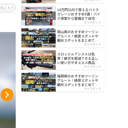
イルド
お気に入り
10万円以内で買えるバイク
ガレージおすすめ9選！バイ
ク保管から整備まで自宅で
楽々
モトスポット
岡山県のおすすめツーリン
グルート！絶景スポットや
観光スポットをまとめて紹
介
モトスポット
スロットルアシストは危
険？疲労を軽減できる正し
い使い方やオススメ商品を
紹介
モトスポット
福岡県のおすすめツーリン
グルート！絶景スポットや
観光スポットをまとめて紹
介
モトスポット