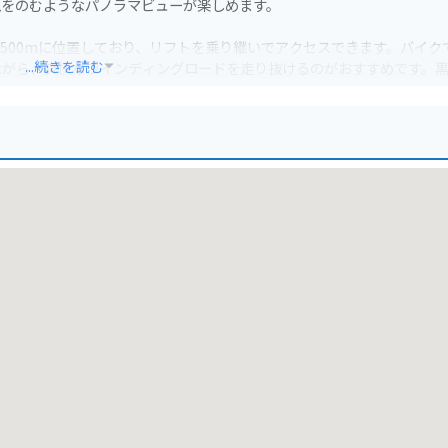
息をのむようなパノラマビューが楽しめます。
,500mに位置しており、リフトを乗り継いでアクセスできます。バイク
...続きを読む
ながら、爽快なワインディングロードを走り抜けるのがおすすめです。
で、スキー場の駐車場からリフトを利用します。バイクを停める際は、
す。
いった名峰が連なる景色が圧巻です。登山愛好家はもちろん、気軽に絶
植物も観察でき、自然の息吹を感じられます。
ンド豚である「白馬豚」を使った料理などが名産品として挙げられます
堪能するのも旅の醍醐味でしょう。また、秋には周辺の紅葉も美しく、
なります。涼しい気候の中、バイクで白馬の自然を満喫し、黒菱平から