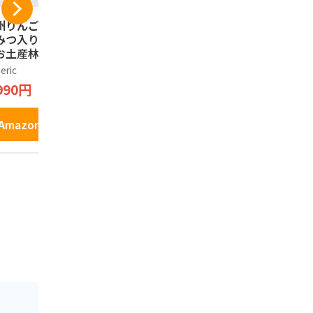
州りんごたると は
信州林檎パイ 長野県
信州林檎パ
みつ入り 信州長野
産りんご果汁使用の
産りんご果
お土産林檎タルト
りんごパイ 信州長野
りんごパイ
箱, 6, 個入)
のお土産 (2箱, 10個
のお土産 (1
eric
Generic
Generic
入)
入)
990円
1,250円
863円
Amazonで見る
Amazonで見る
Amazo