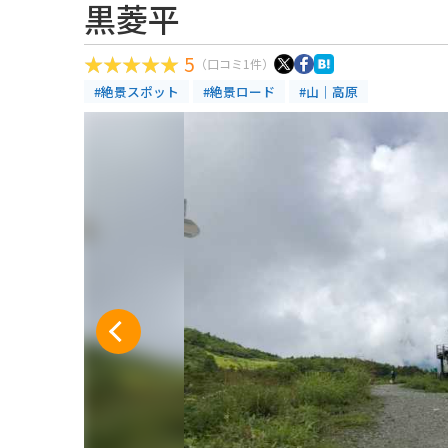
黒菱平
5
（口コミ1件）
#絶景スポット
#絶景ロード
#山｜高原