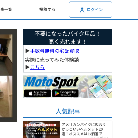
記事一覧
投稿する
ログイン
不要になったバイク用品！
高く売れます！
▶︎
手数料無料の宅配買取
実際に売ってみた体験談
▶︎
こちら
人気記事
アメリカンバイクに似合う
かっこいいヘルメット20
選！オススメはお洒落でワ
モトスポット