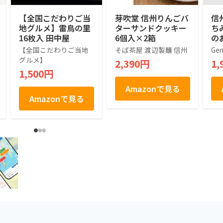
【全国こだわりご当
芽吹堂 信州りんごバ
信
地グルメ】雷鳥の里
ターサンドクッキー
ち
16枚入 田中屋
6個入×2箱
の
(2
【全国こだわりご当地
そば茶屋 渡辺製麺 信州
Gen
グルメ】
2,390円
1,
1,500円
Amazonで見る
Amazonで見る