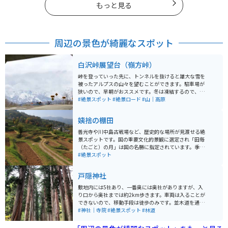
もっと見る
周辺の景色が綺麗なスポット
白沢峠展望台（嶺方峠）
峠を登っていった先に、トンネルを抜けると雄大な雪を
被ったアルプスの山々を望むことができます。駐車場が
狭いので、早朝がおススメです。冬は凍結するので、春
か夏に行かれることをお勧めします。バイクや自転車で
#絶景スポット
#絶景ロード
#山｜高原
くる人が多い絶景スポットです。道も広めなので、バイ
クでも走りやすい道です。
姨捨の棚田
善光寺や川中島古戦場など、歴史的な場所が見渡せる絶
景スポットです。国の重要文化的景観に選定され「田毎
（たごと）の月」は国の名勝に指定されています。季節
や時間によって姿を変える風景は、日本の原風景を思わ
#絶景スポット
せ、素朴な感動を与えてくれます。
戸隠神社
敷地内には5社あり、一番奥には奥社がありますが、入
り口から奥社までは約2km歩きます。車両は入ることが
できないので、移動手段は徒歩のみです。並木道を通っ
ていきますが、とても神秘的です。その並木道では以
#神社｜寺院
#絶景スポット
#林道
前、吉永小百合さんが出演したCMの撮影が行われたこと
もあり有名です。