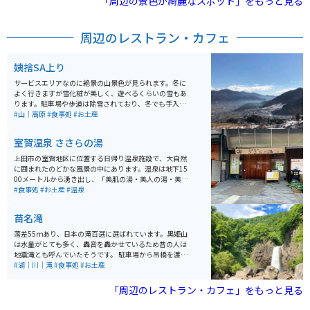
「周辺の景色が綺麗なスポット」をもっと見る
周辺のレストラン・カフェ
姨捨SA上り
サービスエリアなのに絶景の山景色が見られます。冬に
よく行きますが雪化粧が美しく、遊べるくらいの雪もあ
ります。駐車場や歩道は除雪されており、冬でも手入れ
が行き届いていると感じます。フードが美味しいのも嬉
#山｜高原
#食事処
#お土産
しいですよ。
室賀温泉 ささらの湯
上田市の室賀地区に位置する日帰り温泉施設で、大自然
に囲まれたのどかな風景の中にあります。温泉は地下15
00メートルから湧き出し、「美肌の湯・美人の湯・美粧
水の湯」の名で知られています。水質は「単純硫黄泉」
#食事処
#お土産
#温泉
で、化粧水に浸かっているような感覚で、浴後は肌がス
ベスベになります。 岩風呂と桧風呂があり、それぞれに
苗名滝
露天風呂・サウナが併設されています。男女の入浴エリ
アは月代わりで交代します。飲泉所もあり、五感を使っ
落差55ｍあり、日本の滝百選に選ばれています。黒姫山
て温泉を堪能することができます。 営業時間は朝風呂が
は水量がとても多く、轟音を轟かせているため昔の人は
5時から8時（最終受付7時30分、入浴は7時45分ま
地震滝とも呼んでいたそうです。 駐車場から吊橋を渡り
で）、昼・夜風呂が10時から21時（最終受付20時20
徒歩で約15分程です。雪解けの季節5月～8月は水量が多
#湖｜川｜滝
#食事処
#お土産
分、入浴は20時45分まで）となっています。朝風呂は30
く見応えがあります。
0円で入浴可能です。 そば処「ささら亭」と農産物直売
「周辺のレストラン・カフェ」をもっと見る
所も併設されており、一日ゆっくり楽しむことができま
す。お蕎麦は麺のコシがかなり強く、とても美味しいで