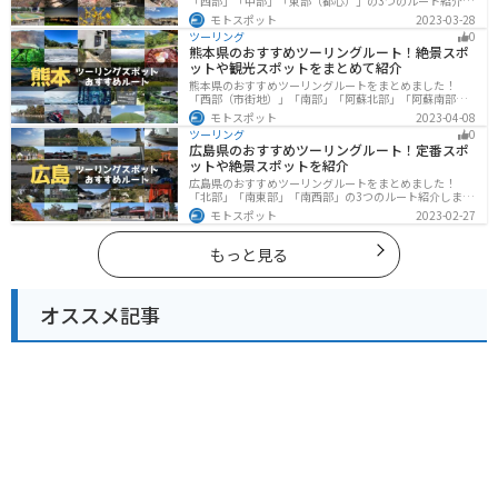
「西部」「中部」「東部（都心）」の3つのルート紹介し
ます。西に行けば奥多摩の自然、東に行けば都心スポッ
モトスポット
2023-03-28
トと、自然も街も楽しめるスポットが多数あります。バ
ツーリング
0
イクで東京都にツーリングに行く際は参考にしてくださ
熊本県のおすすめツーリングルート！絶景スポ
い。
ットや観光スポットをまとめて紹介
熊本県のおすすめツーリングルートをまとめました！
「西部（市街地）」「南部」「阿蘇北部」「阿蘇南部」
の4つのルート紹介します。阿蘇山や天草諸島をはじめと
モトスポット
2023-04-08
した豊かな自然や、熊本城や水前寺成趣園など歴史ある
ツーリング
0
観光スポットが多数あり、様々な楽しみ方ができます。
広島県のおすすめツーリングルート！定番スポ
バイクで熊本県にツーリングに行く際は参考にしてくだ
ットや絶景スポットを紹介
さい。
広島県のおすすめツーリングルートをまとめました！
「北部」「南東部」「南西部」の3つのルート紹介しま
す。自然豊かな山と海だけでなく、歴史的価値のある建
モトスポット
2023-02-27
造物も多数あるので、飽きることなくツーリングを堪能
できます。バイクで広島県にツーリングに行く際は参考
にしてください。
もっと見る
オススメ記事