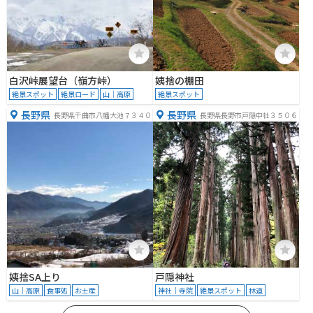
白沢峠展望台（嶺方峠）
姨捨の棚田
絶景スポット
絶景ロード
山｜高原
絶景スポット
長野県
長野県
長野県千曲市八幡大池７３４０
長野県長野市戸隠中社３５０６
姨捨SA上り
戸隠神社
山｜高原
食事処
お土産
神社｜寺院
絶景スポット
林道