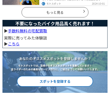
実は、モトブログを始めるには機材をそろえる必要があ
モトスポット
2024-10-01
ります。記事を読めば、モトブログを成功させるための
コツを知ることが可能です。
もっと見る
不要になったバイク用品高く売れます！
▶︎
手数料無料の宅配買取
実際に売ってみた体験談
▶︎
こちら
あなたのオススメスポットを登録しませんか？
モトスポットでは、皆様からオススメスポットを募集しています！
全ライダーのための最高なサービス作りに、ご協力よろしくお願いいたします。
スポットを登録する