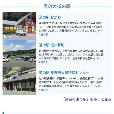
す。
周辺の道の駅
道の駅 おがわ
道の駅 おがわは、長野県下伊那郡阿智村にある道の駅で
す。中央自動車道園原ICから国道256号線を南へ約1km
の場所に位置し、昼神温泉やヘブンスそのはらといった
観光スポットへのアクセスも良好です。 周辺の観光スポ
#道の駅
ットとしては、昼神温泉、ヘブンスそのはら、花桃の里
などが挙げられます。また、地元産の農産物や特産品を
道の駅 信州新町
販売する直売所や、レストランも併設されています。バ
イクで訪れる場合、駐車場も広く停めやすいので安心で
道の駅 信州新町は、長野県長野市にある道の駅です。国
す。 特におすすめは、地元産のそば粉を使用した手打ち
道19号線沿いに位置し、雄大な北アルプスを望む自然豊
そばや、地元産の野菜をたっぷり使った定食です。ま
かな場所に位置しています。 地元の新鮮な農産物が人気
た、道の駅 おがわ限定のオリジナルソフトクリームも人
で、とれたての野菜や果物が並びます。特におすすめ
#道の駅
気があります。
は、糖度が高くジューシーな「シナノスイート」という
品種のりんごです。 バイクで訪れる際には、道の駅から
道の駅 長野市大岡特産センター
ほど近い、北アルプス展望道路がおすすめです。 展望台
からは、北アルプスの山々を一望できる絶景を楽しむこ
道の駅 長野市大岡特産センターは、長野県長野市にある
とができます。 道の駅 信州新町は、地元の特産品やグル
道の駅です。地元の新鮮な農産物が人気で、特に大岡産
メを楽しめるだけでなく、周辺の観光スポットへのアク
の新鮮野菜や果物は、その場で味わえるレストランや直
セスも良好なため、長野観光の拠点としても最適な場所
売所で楽しむことができます。 バイクで訪れる方は、長
#道の駅
です。
野自動車道 麻績ICから約20分の距離にあり、アクセスも
良好です。駐車場も広く、休憩場所としても最適です。
「周辺の道の駅」をもっと見る
周辺には、自然豊かな観光スポットも多く、ドライブや
ツーリングの拠点としてもおすすめです。 特におすすめ
は、地元産のそば粉を使った手打ちそばや、旬の果物を
使ったジェラートです。また、お土産には、地元産の味