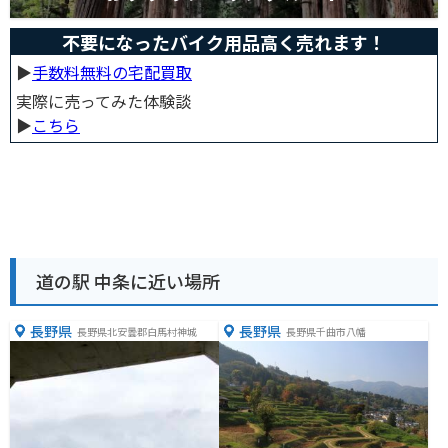
不要になったバイク用品高く売れます！
▶︎
手数料無料の宅配買取
実際に売ってみた体験談
▶︎
こちら
道の駅 中条に近い場所
長野県
長野県
長野県北安曇郡白馬村神城
長野県千曲市八幡