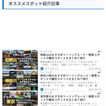
オススメスポット紹介記事
噌や漬物、地酒などが人気です。
ツーリング
0
和歌山のおすすめツーリングルート！絶景スポ
ットや観光スポットをまとめて紹介
和歌山県のおすすめツーリングルートをまとめました！
「北部」「中部」「南部」の3つのルート紹介します。海
と山に囲まれた自然豊かなエリアが広がり、様々な楽し
モトスポット
2023-04-03
み方ができます。バイクで和歌山県にツーリングに行く
ツーリング
0
際は参考にしてください。
神奈川県のおすすめツーリングルート！絶景ス
ポットや観光スポットをまとめて紹介
神奈川県のおすすめツーリングルートをまとめました！
「宮ヶ瀬」「ヤビツ峠」「箱根」「湘南・江ノ島・鎌
倉」「三浦」「みなとみらい」の6つのルート紹介しま
モトスポット
2023-04-15
す。自然豊かなスポット、歴史ある観光名所、都市部で
ツーリング
0
楽しめるツーリングスポットまで多数あります。バイク
東京都のおすすめツーリングルート！絶景スポ
で神奈川県にツーリングに行く際は参考にしてくださ
ットや観光スポットをまとめて紹介
い。
東京都のおすすめツーリングルートをまとめました！