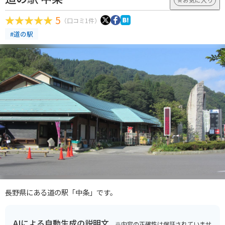
5
（口コミ1件）
#道の駅
長野県にある道の駅「中条」です。
AIによる自動生成の説明文
※内容の正確性は保証されていませ