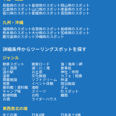
鳥取県のスポット
島根県のスポット
岡山県のスポット
広島県のスポット
山口県のスポット
徳島県のスポット
香川県のスポット
愛媛県のスポット
高知県のスポット
九州・沖縄
福岡県のスポット
佐賀県のスポット
長崎県のスポット
熊本県のスポット
大分県のスポット
宮崎県のスポット
鹿児島県のスポット
沖縄県のスポット
詳細条件からツーリングスポットを探す
ジャンル
絶景スポット
絶景ロード
海｜海岸｜岬
山｜高原
湖｜川｜滝
食事処
道の駅
お土産
神社｜寺院
温泉
文化施設
カフェ｜軽食
商業施設
ソフトクリーム
林道
夜景
イベント体験
宿泊施設
美術館｜資料館
海鮮
ダム
キャンプ場
スイーツ
珍スポット
動植物園
お肉
麺類
お酒
ライダーハウス
東西南北の端
全ての端
日本4端
日本本土4端