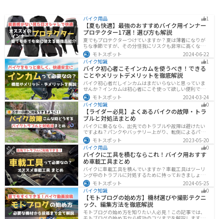
バイク用品
1
【夏も快適】最強のおすすめバイク用インナー
プロテクター17選！選び方も解説
夏でもプロテクターつけていますか？夏は薄着になりが
ちな季節ですが、その分怪我にリスクも非常に高くなり
ます。夏こそプロテクターをつけるようにしましょう。通
モトスポット
2024-06-22
気性や速乾性に優れたインナープロテクターであれば夏
バイク知識
1
場でも快適に使用できます。今回は快適なインナープロ
バイク初心者こそインカムを使うべき！できる
テクターをまとめて紹介します。
ことやメリットデメリットを徹底解説
バイク初心者だしインカムはまだいらないと思っていま
せんか？インカムは初心者にこそ使って欲しい便利で安
全に運転するための機器です。インカムでできることや
モトスポット
2024-03-24
メリットデメリットなどまとめましたので、気になって
バイク知識
0
いる人はぜひ参考にしてください。
【ライダー必見】よくあるバイクの故障・トラ
ブルと対処法まとめ
バイクに乗るなら、出先でのトラブルや故障は避けたい
ですよね？パンクやバッテリー上がり、転倒によるパー
ツの破損、鍵紛失などよくあるトラブルと対処法を徹底
モトスポット
2023-05-20
的にまとめました！実際に遭遇しなくても対処法を知
バイク用品
0
り、事前に準備しておくようにしましょう。
バイクに工具を積むならこれ！バイク用おすす
め車載工具まとめ
バイクに車載工具を積んでいますか？車載工具はツーリ
ング中のトラブルに対処するために持っておきましょ
う。車載工具でどんなことができるのか、どんな車載工
モトスポット
2024-05-25
具を持っておけばいいのかなど、バイク用車載工具につ
バイク知識
0
いて紹介します！
【モトブログの始め方】機材選びや撮影テクニ
ック、編集方法を徹底解説
モトブログの始め方を知りたい人必見！この記事では、
モトブログの始め方から成功のコツまでを解説します。