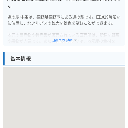
ん。
道の駅 中条は、長野県長野市にある道の駅です。国道19号沿い
に位置し、北アルプスの雄大な景色を望むことができます。
地元の農産物や特産品が販売されている直売所は、新鮮な野菜
...続きを読む
や果物が人気です。また、レストランでは、地元産の食材を使
った料理を楽しむことができます。
基本情報
バイクで訪れる場合、道の駅 中条は、ツーリングの休憩場所と
して最適です。駐車場も広く、バイクスタンドも完備されてい
ます。北アルプスを望む絶景ポイントとしても知られており、
休憩しながら雄大な景色を楽しむことができます。
周辺には、観光スポットも点在しています。小丸山公園や茶臼
山恐竜公園は、家族連れに人気です。また、少し足を延ばせ
ば、戸隠れの湯や裾花峡など、温泉や自然を楽しむこともでき
ます。
道の駅 中条は、地元の特産品やグルメ、そして雄大な自然を楽
しむことができるスポットです。