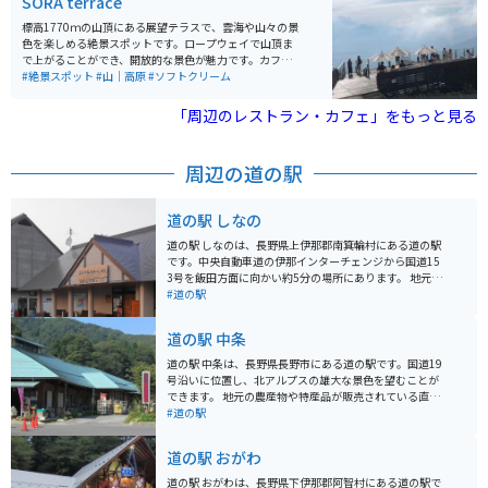
SORA terrace
標高1770ｍの山頂にある展望テラスで、雲海や山々の景
色を楽しめる絶景スポットです。ロープウェイで山頂ま
で上がることができ、開放的な景色が魅力です。カフェ
も併設されており、ゆっくり過ごすことができます。 注
#絶景スポット
#山｜高原
#ソフトクリーム
意点としては必ずしも雲海を見れるわけでなく、天候や
時間帯によって見えない場合もあります。
「周辺のレストラン・カフェ」をもっと見る
周辺の道の駅
道の駅 しなの
道の駅 しなのは、長野県上伊那郡南箕輪村にある道の駅
です。中央自動車道の伊那インターチェンジから国道15
3号を飯田方面に向かい約5分の場所にあります。 地元の
農産物が人気で、新鮮な野菜や果物が販売されている直
#道の駅
売所は多くの観光客で賑わいます。とくに、春には地元
産のアスパラガス、夏にはトウモロコシ、秋にはりんご
道の駅 中条
やりんごを使ったお菓子などが人気です。 また、レスト
ランでは地元産の食材を使った料理を楽しむことができ
道の駅 中条は、長野県長野市にある道の駅です。国道19
ます。名物は、信州味噌を使ったラーメンや、地元産の
号沿いに位置し、北アルプスの雄大な景色を望むことが
蕎麦粉を使った手打ち蕎麦です。 バイクで訪れる際は、
できます。 地元の農産物や特産品が販売されている直売
道の駅 しなのの広い駐車場にバイクを停めることができ
所は、新鮮な野菜や果物が人気です。また、レストラン
#道の駅
ます。ツーリングの休憩場所としても最適です。 周辺に
では、地元産の食材を使った料理を楽しむことができま
は、高遠城址公園や、中央アルプス駒ヶ岳など、観光ス
す。 バイクで訪れる場合、道の駅 中条は、ツーリングの
道の駅 おがわ
ポットも点在しています。道の駅 しなのを拠点に、長野
休憩場所として最適です。駐車場も広く、バイクスタン
県の自然を満喫するのも良いでしょう。
ドも完備されています。北アルプスを望む絶景ポイント
道の駅 おがわは、長野県下伊那郡阿智村にある道の駅で