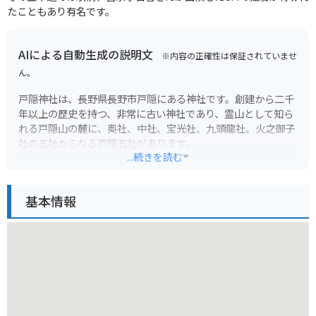
たこともあり有名です。
AIによる自動生成の説明文
※内容の正確性は保証されていませ
ん。
戸隠神社は、長野県長野市戸隠にある神社です。創建から二千
年以上の歴史を持つ、非常に古い神社であり、霊山として知ら
れる戸隠山の麓に、奥社、中社、宝光社、九頭龍社、火之御子
社の五社からなる戸隠五社があります。
...続きを読む
戸隠神社は、パワースポットとしても有名で、年間を通して多
くの観光客が訪れます。特に、奥社へ続く杉並木は、樹齢数百
基本情報
年の巨木が立ち並び、神秘的な雰囲気が漂います。
バイクで行く場合は、戸隠バードラインという、景色が良いワ
インディングロードを通るのがおすすめです。駐車場は、各社
に完備されています。