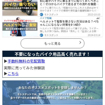
初心者がバイクに乗るまでに知っておくべきこ
クの積載に悩んでいる方は参考にしてください。
と！ゼロからバイクで走るまでの流れを徹底解
説
バイクに乗りたい人！知識ゼロでもこれさえ読めば全て
分かります！バイクの種類や排気量の基礎知識からバイ
クの選び方、免許の取り方、購入、納車、その後のバイ
モトスポット
2023-10-10
クライフまで全てサポートします！
バイク知識
1
ヘルメットで髪型を崩さない方法はある？ぺち
ゃんこにならない対策を8つ紹介
ヘルメットで髪型が崩れるのって嫌ですよね。ライダー
誰しもが持つ悩み。原因は「蒸れ」と「圧迫による固
定」です。原因に対してしっかりと対策すればヘルメッ
モトスポット
2024-03-14
トを被っても髪型を崩さなくすることは可能です。今回
はその方法をまとめました。バイクに乗って髪型が崩れ
るのが気になるという人は、参考にしてください。
もっと見る
不要になったバイク用品高く売れます！
▶︎
手数料無料の宅配買取
実際に売ってみた体験談
▶︎
こちら
あなたのオススメスポットを登録しませんか？
モトスポットでは、皆様からオススメスポットを募集しています！
全ライダーのための最高なサービス作りに、ご協力よろしくお願いいたします。