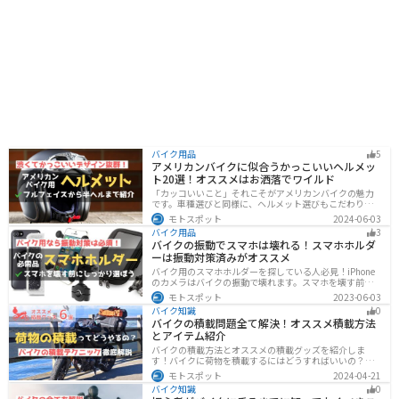
バイク用品
5
アメリカンバイクに似合うかっこいいヘルメッ
ト20選！オススメはお洒落でワイルド
「カッコいいこと」それこそがアメリカンバイクの魅力
です。車種選びと同様に、ヘルメット選びもこだわりた
いところですよね。アメリカンバイクの魅力をもっと引
モトスポット
2024-06-03
き立ててくれるオススメのヘルメットを紹介します。
バイク用品
3
バイクの振動でスマホは壊れる！スマホホルダ
ーは振動対策済みがオススメ
バイク用のスマホホルダーを探している人必見！iPhone
のカメラはバイクの振動で壊れます。スマホを壊す前
に、振動対策がされたスマホホルダーを使うようにしま
モトスポット
2023-06-03
しょう。カメラを壊さないための4つの方法とオススメの
バイク知識
0
スマホホルダーを紹介します。
バイクの積載問題全て解決！オススメ積載方法
とアイテム紹介
バイクの積載方法とオススメの積載グッズを紹介しま
す！バイクに荷物を積載するにはどうすればいいの？と
いう疑問はこれで解決！通勤や日帰りツーリング、キャ
モトスポット
2024-04-21
ンプツーリングなど用途別にオススメの積載方法を解説
バイク知識
0
します！オススメの積載アイテムも紹介するので、バイ