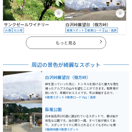
サンクゼールワイナリー
白沢峠展望台（嶺方峠）
お酒
お土産
絶景スポット
絶景ロード
山｜高原
もっと見る
周辺の景色が綺麗なスポット
白沢峠展望台（嶺方峠）
峠を登っていった先に、トンネルを抜けると雄大な雪を
被ったアルプスの山々を望むことができます。駐車場が
狭いので、早朝がおススメです。冬は凍結するので、春
か夏に行かれることをお勧めします。バイクや自転車で
#絶景スポット
#絶景ロード
#山｜高原
くる人が多い絶景スポットです。道も広めなので、バイ
クでも走りやすい道です。
臥竜公園
日本桜名所100選に選ばれているスポットで、春は桜が
有名な公園です。池の周り一周、すべて桜が植えてあ
り、スポットライトに照らされるととてもきれいな景色
が見られます。また、動物園が隣にあり、昔有名だった
#動植物園
#絶景スポット