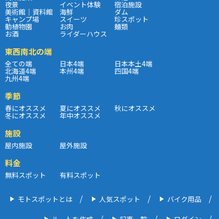
夜景
イベント体験
宿泊施設
美術館｜資料館
海鮮
ダム
キャンプ場
スイーツ
珍スポット
動植物園
お肉
麺類
お酒
ライダーハウス
東西南北の端
全ての端
日本4端
日本本土4端
北海道4端
本州4端
四国4端
九州4端
季節
春にオススメ
夏にオススメ
秋にオススメ
冬にオススメ
年中オススメ
施設
屋内施設
屋外施設
料金
無料スポット
有料スポット
モトスポットとは
人気スポット
バイク用品
ルートを作成
記事一覧
ログイン