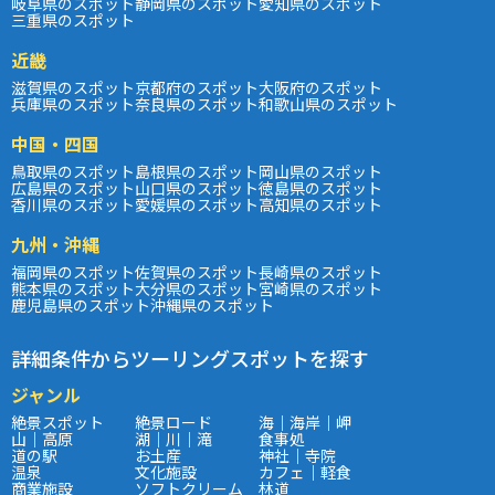
岐阜県のスポット
静岡県のスポット
愛知県のスポット
三重県のスポット
近畿
滋賀県のスポット
京都府のスポット
大阪府のスポット
兵庫県のスポット
奈良県のスポット
和歌山県のスポット
中国・四国
鳥取県のスポット
島根県のスポット
岡山県のスポット
広島県のスポット
山口県のスポット
徳島県のスポット
香川県のスポット
愛媛県のスポット
高知県のスポット
九州・沖縄
福岡県のスポット
佐賀県のスポット
長崎県のスポット
熊本県のスポット
大分県のスポット
宮崎県のスポット
鹿児島県のスポット
沖縄県のスポット
詳細条件からツーリングスポットを探す
ジャンル
絶景スポット
絶景ロード
海｜海岸｜岬
山｜高原
湖｜川｜滝
食事処
道の駅
お土産
神社｜寺院
温泉
文化施設
カフェ｜軽食
商業施設
ソフトクリーム
林道