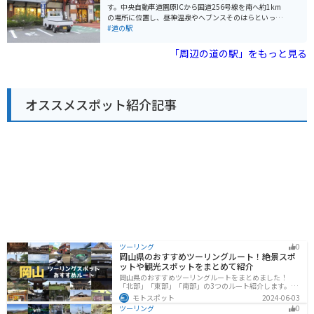
としても知られており、休憩しながら雄大な景色を楽し
す。中央自動車道園原ICから国道256号線を南へ約1km
むことができます。 周辺には、観光スポットも点在して
の場所に位置し、昼神温泉やヘブンスそのはらといった
います。小丸山公園や茶臼山恐竜公園は、家族連れに人
観光スポットへのアクセスも良好です。 周辺の観光スポ
#道の駅
気です。また、少し足を延ばせば、戸隠れの湯や裾花峡
ットとしては、昼神温泉、ヘブンスそのはら、花桃の里
など、温泉や自然を楽しむこともできます。 道の駅 中条
などが挙げられます。また、地元産の農産物や特産品を
「周辺の道の駅」をもっと見る
は、地元の特産品やグルメ、そして雄大な自然を楽しむ
販売する直売所や、レストランも併設されています。バ
ことができるスポットです。
イクで訪れる場合、駐車場も広く停めやすいので安心で
す。 特におすすめは、地元産のそば粉を使用した手打ち
そばや、地元産の野菜をたっぷり使った定食です。ま
オススメスポット紹介記事
た、道の駅 おがわ限定のオリジナルソフトクリームも人
気があります。
ツーリング
0
岡山県のおすすめツーリングルート！絶景スポ
ットや観光スポットをまとめて紹介
岡山県のおすすめツーリングルートをまとめました！
「北部」「東部」「南部」の3つのルート紹介します。岡
山市や倉敷市など、歴史ある街並みも魅力的で、バイク
モトスポット
2024-06-03
ツーリングに最適なスポットが多数あります。バイクで
ツーリング
0
岡山県にツーリングに行く際は参考にしてください。