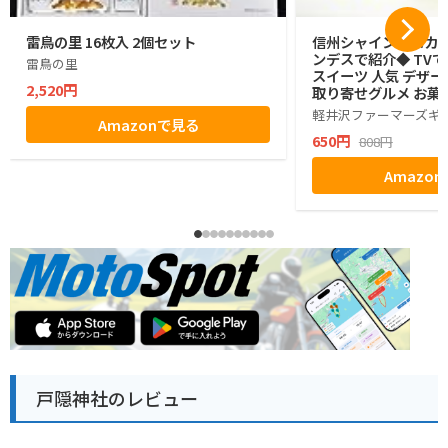
雷鳥の里 16枚入 2個セット
信州シャインマスカッ
ンデスで紹介◆ TVで
雷鳥の里
スイーツ 人気 デザー
2,520円
取り寄せグルメ お菓子
グミ ぶどう シャイン
軽井沢ファーマーズギ
Amazonで見る
ゼント ギフト お土産
650円
808円
小分け ばらまき バラ
生活 ハロウィン 母の
Amazo
お返し かわいい きれ
マーズギフト
戸隠神社のレビュー