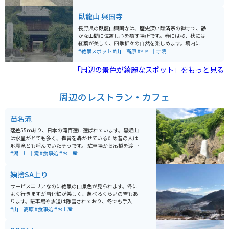
カンガルーの子孫がいます。
臥龍山 興国寺
長野県の臥龍山興国寺は、歴史深い臨済宗の禅寺で、静
かな山間に位置し心を癒す場所です。春には桜、秋には
紅葉が美しく、四季折々の自然を楽しめます。境内には
国重要文化財の本堂や鐘楼があり、歴史好きや写真愛好
#絶景スポット
#山｜高原
#神社｜寺院
家に人気です。 バイクで訪れる場合は、興国寺周辺の山
道がツーリングに適しており、爽快な走行が楽しめま
「周辺の景色が綺麗なスポット」をもっと見る
す。駐車場も完備されているため安心です。近隣には温
泉地もあり、ツーリング後の疲れを癒すのに最適。歴史
と自然、快適なアクセスを兼ね備えた穴場スポットとし
周辺のレストラン・カフェ
ておすすめします。
苗名滝
落差55ｍあり、日本の滝百選に選ばれています。黒姫山
は水量がとても多く、轟音を轟かせているため昔の人は
地震滝とも呼んでいたそうです。 駐車場から吊橋を渡り
徒歩で約15分程です。雪解けの季節5月～8月は水量が多
#湖｜川｜滝
#食事処
#お土産
く見応えがあります。
姨捨SA上り
サービスエリアなのに絶景の山景色が見られます。冬に
よく行きますが雪化粧が美しく、遊べるくらいの雪もあ
ります。駐車場や歩道は除雪されており、冬でも手入れ
が行き届いていると感じます。フードが美味しいのも嬉
#山｜高原
#食事処
#お土産
しいですよ。