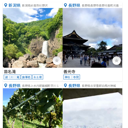
新潟県
長野県
新潟県妙高市杉野沢
長野県長野市長野元善町元善町
４９１
苗名滝
善光寺
湖｜川｜滝
食事処
お土産
神社｜寺院
長野県
長野県
長野県上水内郡飯綱町芋川１２
長野県北安曇郡白馬村神城
６０