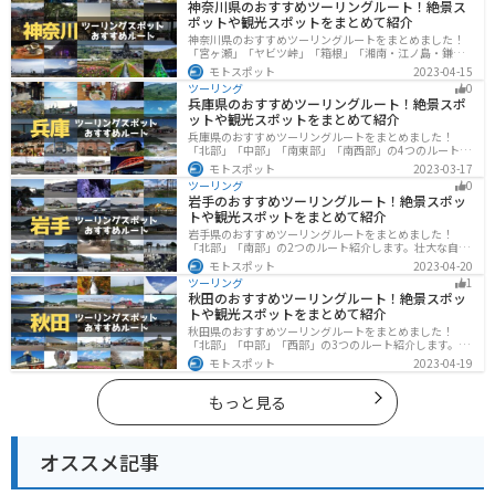
神奈川県のおすすめツーリングルート！絶景ス
ポットや観光スポットをまとめて紹介
神奈川県のおすすめツーリングルートをまとめました！
「宮ヶ瀬」「ヤビツ峠」「箱根」「湘南・江ノ島・鎌
倉」「三浦」「みなとみらい」の6つのルート紹介しま
モトスポット
2023-04-15
す。自然豊かなスポット、歴史ある観光名所、都市部で
ツーリング
0
楽しめるツーリングスポットまで多数あります。バイク
兵庫県のおすすめツーリングルート！絶景スポ
で神奈川県にツーリングに行く際は参考にしてくださ
ットや観光スポットをまとめて紹介
い。
兵庫県のおすすめツーリングルートをまとめました！
「北部」「中部」「南東部」「南西部」の4つのルート紹
介します。自然豊かな山を堪能できる北部と中部、街中
モトスポット
2023-03-17
で海辺の南部と違った楽しみ方ができます。バイクで兵
ツーリング
0
庫県にツーリングに行く際は参考にしてください。
岩手のおすすめツーリングルート！絶景スポッ
トや観光スポットをまとめて紹介
岩手県のおすすめツーリングルートをまとめました！
「北部」「南部」の2つのルート紹介します。壮大な自然
や歴史的な観光スポットが多く存在するので楽しめま
モトスポット
2023-04-20
す。バイクで岩手県にツーリングに行く際は参考にして
ツーリング
1
ください。
秋田のおすすめツーリングルート！絶景スポッ
トや観光スポットをまとめて紹介
秋田県のおすすめツーリングルートをまとめました！
「北部」「中部」「西部」の3つのルート紹介します。自
然豊かな山々や湖、温泉地が点在し、四季折々の景色を
モトスポット
2023-04-19
楽しめるスポットが多数あります。バイクで秋田県にツ
ーリングに行く際は参考にしてください。
もっと見る
オススメ記事