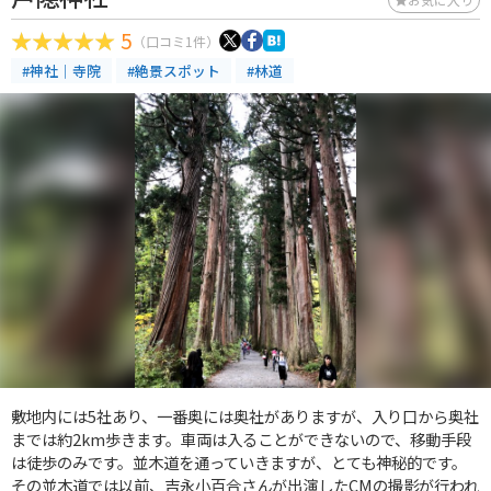
5
（口コミ1件）
#神社｜寺院
#絶景スポット
#林道
敷地内には5社あり、一番奥には奥社がありますが、入り口から奥社
までは約2km歩きます。車両は入ることができないので、移動手段
は徒歩のみです。並木道を通っていきますが、とても神秘的です。
その並木道では以前、吉永小百合さんが出演したCMの撮影が行われ