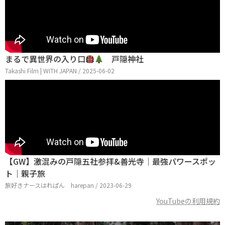
まるで異世界の入り口
戸隠神社
Takashi Film | WITH JAPAN / 2025-06-02
【GW】激混みの戸隠五社参拝&善光寺｜最強パワースポッ
ト｜親子旅
旅好きナースはれぱん harepan / 2023-06-29
YouTubeの利用規約