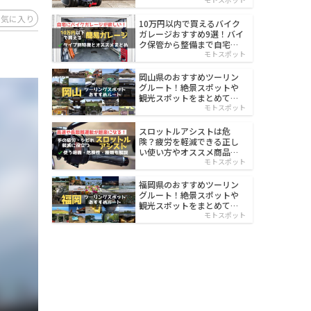
イルド
お気に入り
10万円以内で買えるバイク
ガレージおすすめ9選！バイ
ク保管から整備まで自宅で
楽々
モトスポット
岡山県のおすすめツーリン
グルート！絶景スポットや
観光スポットをまとめて紹
介
モトスポット
スロットルアシストは危
険？疲労を軽減できる正し
い使い方やオススメ商品を
紹介
モトスポット
福岡県のおすすめツーリン
グルート！絶景スポットや
観光スポットをまとめて紹
介
モトスポット