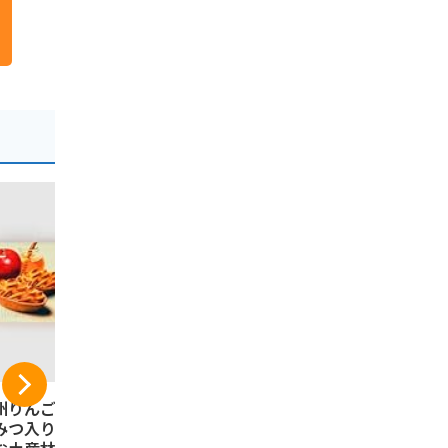
州りんごたると は
信州林檎パイ 長野県
信州林檎パ
みつ入り 信州長野
産りんご果汁使用の
産りんご果