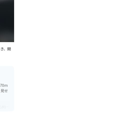
でき、開
70m
を見せ
ら約1
イ乗り