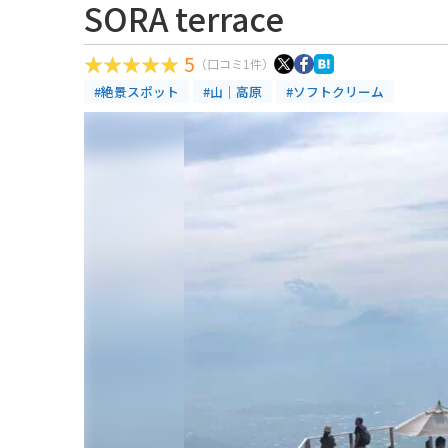
SORA terrace
5
（口コミ1件）
#絶景スポット
#山｜高原
#ソフトクリーム