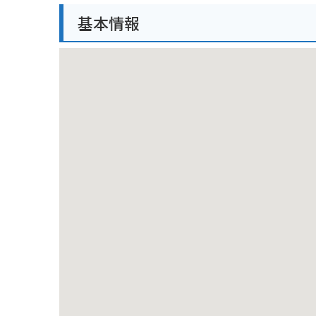
場も近く、アクセスは良好です。
基本情報
テラスエリアには、カフェ「SORA terrace ca
ティータイムは格別です。また、テラス周辺には散策
ウィンタースポーツを楽しむ人々で賑わいます。
長野県といえば、そばや信州牛、りんごなどが有名ですが、
いることがあります。訪れる際には、地元の味覚もぜ
は、見た目も涼やかで人気があります。
バイクでのツーリングの休憩地点としても最適です。
う。ただし、山頂は天候が変わりやすいため、防寒具
ますのでご注意ください。