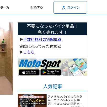
記事一覧
投稿する
ログイン
不要になったバイク用品！
高く売れます！
▶︎
手数料無料の宅配買取
実際に売ってみた体験談
▶︎
こちら
人気記事
アメリカンバイクに似合う
かっこいいヘルメット20
選！オススメはお洒落でワ
モトスポット