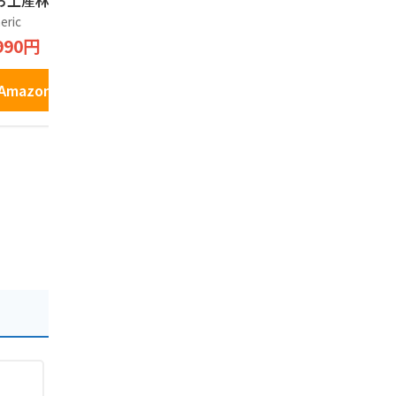
お土産林檎タルト
りんごパイ 信州長野
りんごパイ
箱, 6, 個入)
のお土産 (2箱, 10個
のお土産 (1
eric
Generic
Generic
入)
入)
990円
1,250円
863円
Amazonで見る
Amazonで見る
Amazo