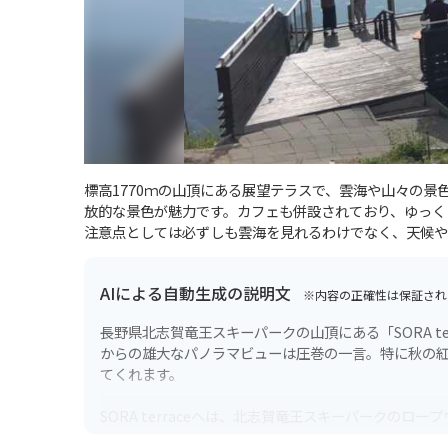
標高1770ｍの山頂にある展望テラスで、雲海や山々の
放的な景色が魅力です。カフェも併設されており、ゆっく
注意点としては必ずしも雲海を見れるわけでなく、天候や
AIによる自動生成の説明文
※内容の正確性は保証され
長野県北志賀竜王スキーパークの山頂にある「SORA te
からの雄大なパノラマビューは圧巻の一言。特に秋の
てくれます。
SORA terraceへは、北志賀竜王スキーパークの
時間、小諸ICから約1時間半ほどの道のりです。竜王