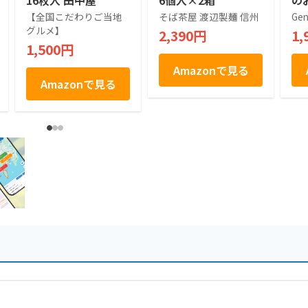
16枚入 田中屋
6個入×2箱
の
(2
【全国こだわりご当地
そば茶屋 渡辺製麺 信州
Gen
グルメ】
2,390円
1,
1,500円
Amazonで見る
Amazonで見る