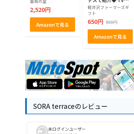
デスで紹介◆ TVで
雷鳥の里
話題 売れ筋 人気ス
軽井沢ファーマーズギ
2,520円
イーツ 人気 デザー
フト
ト お取り寄せ お取
650円
800円
り寄せグルメ お菓子
Amazonで見る
駄菓子 個包装 グミ
ぶどう シャインマス
Amazonで見る
カット プレゼント
ギフト お土産 信州
産 信州 長野 小分け
ばらまき バラマキ
卒業 入学 新生活 ハ
ロウィン 母の日 父
の日 贈り物 お返し
かわいい きれい 軽
井沢ファーマーズギ
フト
SORA terraceのレビュー
未ログインユーザー