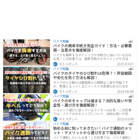
バイク知識
1
バイクの廃車手続き完全ガイド｜方法・必要書
類・注意点を徹底解説！
バイクを廃車するタイミングや手続きに悩んでいる方は
必見！この記事では、廃車手続きのタイミングや方法、
流れを解説しています。実は、手続きの注意点や業者に
モトスポット
2025-03-07
依頼する際のポイントがあります。記事を読めば、バイ
バイク知識
0
クの廃車手続きがスムーズに行えるでしょう。
バイクのタイヤのひび割れは危険？！許容範囲
や劣化を防ぐ方法も解説！
タイヤのひび割れは軽程度なら問題なく走行可能です
が、重度になってくるとバーストの危険もあるため交換
が必要です。どの程度なら大丈夫なのか、タイヤのひび
モトスポット
2024-08-08
割れを防ぐ方法などまとめました。快適安全にバイクに
バイク知識
0
乗るためにもしっかりとチェックしておきましょう。
バイクの半キャップは捕まる？法的な扱いや安
全性・選び方を徹底解説！
ヘルメット選びに迷っているライダーは必見！この記事
では、バイクの半キャップについて、法的な扱いや安全
性、選び方を詳しく解説しています。実は、法律で認め
モトスポット
2025-03-08
られていても、状況によっては違法となる可能性がある
バイク知識
0
ので注意が必要です。この記事を読めば、ヘルメットを
始める前に知っておきたい！バイク通勤のメリ
正しく選ぶヒントが得られます。
ット・デメリットから選び方まで徹底解説
バイク通勤したい人必見！この記事では、バイク通勤に