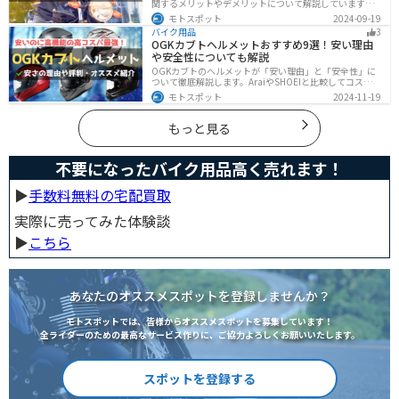
関するメリットやデメリットについて解説しています。
実は通勤時間を短縮できるメリットがありますが、会社
モトスポット
2024-09-19
によっては許可されない場合もあるので、事前に確認が
バイク用品
3
必要です。この記事を読めばバイク通勤の始め方がわか
OGKカブトヘルメットおすすめ9選！安い理由
ります。
や安全性についても解説
OGKカブトのヘルメットが「安い理由」と「安全性」に
ついて徹底解説します。AraiやSHOEIと比較してコスパが
高く、信頼性も兼ね備えたOGKカブトのヘルメット。初
モトスポット
2024-11-19
心者ライダーからベテランまでおすすめのモデル9選と、
実際の口コミや評判、選び方も詳しく紹介します。
もっと見る
不要になったバイク用品高く売れます！
▶︎
手数料無料の宅配買取
実際に売ってみた体験談
▶︎
こちら
あなたのオススメスポットを登録しませんか？
モトスポットでは、皆様からオススメスポットを募集しています！
全ライダーのための最高なサービス作りに、ご協力よろしくお願いいたします。
スポットを登録する