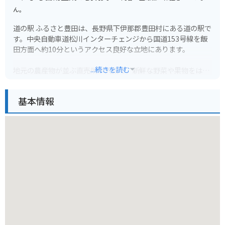
ん。
道の駅 ふるさと豊田は、長野県下伊那郡豊田村にある道の駅で
す。中央自動車道松川インターチェンジから国道153号線を飯
田方面へ約10分というアクセス良好な立地にあります。
...続きを読む
地元の農産物が並ぶ直売所が人気で、新鮮な野菜や果物をはじ
め、地元産の味噌や漬物、山菜の加工品などが販売されていま
す。とくに、りんごやなし、ぶどうなどの果物は、旬の時期に
基本情報
は種類豊富に揃うので、ドライブのお土産にもおすすめです。
食堂では、地元産の食材を使った蕎麦やうどん、定食などが味
わえます。名物の「豊田丼」は、地元産の豚肉と野菜を甘辛く
煮込んだ丼ぶりで、ボリューム満点の一品です。バイクで訪れ
た際には、駐車場にバイクラックが設置されているので安心で
す。
周辺には、豊かな自然が広がっており、春には桜、秋には紅葉
と、四季折々の景色を楽しむことができます。また、道の駅か
ら車で約10分の場所には、温泉施設「ふれあいランド豊田」が
あり、日帰り入浴も可能です。道の駅 ふるさと豊田は、ドライ