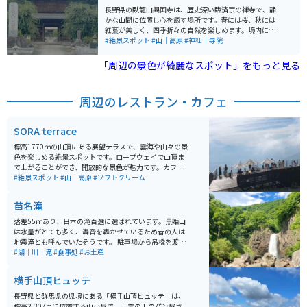
長野県の臥龍山興国寺は、歴史深い臨済宗の禅寺で、静
かな山間に位置し心を癒す場所です。春には桜、秋には
紅葉が美しく、四季折々の自然を楽しめます。境内には
国重要文化財の本堂や鐘楼があり、歴史好きや写真愛好
#絶景スポット
#山｜高原
#神社｜寺院
家に人気です。 バイクで訪れる場合は、興国寺周辺の山
道がツーリングに適しており、爽快な走行が楽しめま
「周辺の景色が綺麗なスポット」をもっと見る
す。駐車場も完備されているため安心です。近隣には温
泉地もあり、ツーリング後の疲れを癒すのに最適。歴史
と自然、快適なアクセスを兼ね備えた穴場スポットとし
周辺のレストラン・カフェ
ておすすめします。
SORA terrace
標高1770ｍの山頂にある展望テラスで、雲海や山々の景
色を楽しめる絶景スポットです。ロープウェイで山頂ま
で上がることができ、開放的な景色が魅力です。カフェ
も併設されており、ゆっくり過ごすことができます。 注
#絶景スポット
#山｜高原
#ソフトクリーム
意点としては必ずしも雲海を見れるわけでなく、天候や
時間帯によって見えない場合もあります。
苗名滝
落差55ｍあり、日本の滝百選に選ばれています。黒姫山
は水量がとても多く、轟音を轟かせているため昔の人は
地震滝とも呼んでいたそうです。 駐車場から吊橋を渡り
徒歩で約15分程です。雪解けの季節5月～8月は水量が多
#湖｜川｜滝
#食事処
#お土産
く見応えがあります。
横手山頂ヒュッテ
長野県と群馬県の県境にある「横手山頂ヒュッテ」は、
標高2,307mに位置する山小屋で、「雲の上のパン屋さ