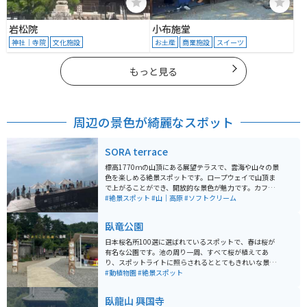
岩松院
小布施堂
神社｜寺院
文化施設
お土産
商業施設
スイーツ
もっと見る
周辺の景色が綺麗なスポット
SORA terrace
標高1770ｍの山頂にある展望テラスで、雲海や山々の景
色を楽しめる絶景スポットです。ロープウェイで山頂ま
で上がることができ、開放的な景色が魅力です。カフェ
も併設されており、ゆっくり過ごすことができます。 注
#絶景スポット
#山｜高原
#ソフトクリーム
意点としては必ずしも雲海を見れるわけでなく、天候や
時間帯によって見えない場合もあります。
臥竜公園
日本桜名所100選に選ばれているスポットで、春は桜が
有名な公園です。池の周り一周、すべて桜が植えてあ
り、スポットライトに照らされるととてもきれいな景色
が見られます。また、動物園が隣にあり、昔有名だった
#動植物園
#絶景スポット
カンガルーの子孫がいます。
臥龍山 興国寺