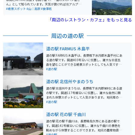
ん」として知られています。天気が良ければ北アルプス
や富士山、佐渡島まで望むことができ、壮大な360度の
#絶景スポット
#山｜高原
#食事処
パノラマや雲海も楽しめます。 名物は焼きたてのパンや
パンを使ったシチューで、絶景とともに味わうひととき
「周辺のレストラン・カフェ」をもっと見る
は格別。山頂へはマイカーやバイクの乗り入れができな
いため、「スカイレーター」や「スカイペア」「ロマン
スリフト」（いずれも有料）を利用してアクセスしま
周辺の道の駅
す。体力に自信があれば、「のぞき」付近の駐車場から
徒歩約1時間で登ることも可能です。
道の駅 FARMUS 木島平
道の駅 FARMUS 木島平は、長野県下水内郡木島平村にあ
る道の駅です。国道403号沿いに位置し、雄大な北信五
岳を望むことができる絶景スポットとしても人気です。
地元の農産物が豊富に揃う直売所や、地元食材を使った
#道の駅
レストラン、ベーカリーなどがあり、ドライブ途中の休
憩に最適です。 バイクで訪れる場合、道の駅には広々と
道の駅 北信州やまのうち
した駐車場が完備されているので安心です。北信五岳を
望む絶景の中をツーリングする際は、ぜひ立ち寄ってみ
道の駅 北信州やまうちは、長野県下水内郡栄村にある道
てください。 木島平村は、米や野菜の栽培が盛んな地域
の駅です。国道117号線沿いに位置し、雄大な自然に囲
です。特に、ブランド米「木島平産コシヒカリ」は、そ
まれた休憩スポットとして人気があります。 地元産の新
の美味しさが高く評価されています。道の駅では、地元
鮮な野菜や山菜、きのこなどが販売されており、お土産
#道の駅
産の新鮮な野菜や果物、加工品などを購入することがで
探しにも最適です。また、併設されているレストランで
きます。また、レストランでは、地元食材を使った料理
は、地元の食材をふんだんに使った郷土料理やそばなど
道の駅 花の駅 千曲川
を楽しむことができます。
を楽しむことができます。 バイクで訪れる場合、道の駅
には広々とした駐車場が完備されているので安心です。
道の駅 花の駅 千曲川は、長野県佐久市にある道の駅で
周辺には、秋には一面の黄金色に染まる「黄金の里」
す。国道141号線沿いに位置し、雄大な千曲川の景色を
や、ブナの原生林が広がる「秋山郷」など、自然豊かな
眺めながら休憩することができます。 地元の農産物直売
観光スポットが点在しています。道の駅 北信州やまうち
所では、新鮮な野菜や果物をはじめ、地元産の加工品や
#道の駅