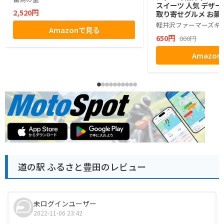
スイーツ 人気 デザー
2,520円
取り寄せグルメ お菓子
グミ ぶどう シャイン
軽井沢ファーマーズギ
Amazonで見る
ゼント ギフト お土産
650円
800円
小分け ばらまき バラ
生活 ハロウィン 母の
Amazo
お返し かわいい きれ
マーズギフト
道の駅 ふるさと豊田のレビュー
未ログインユーザー
2022-11-06 23:42