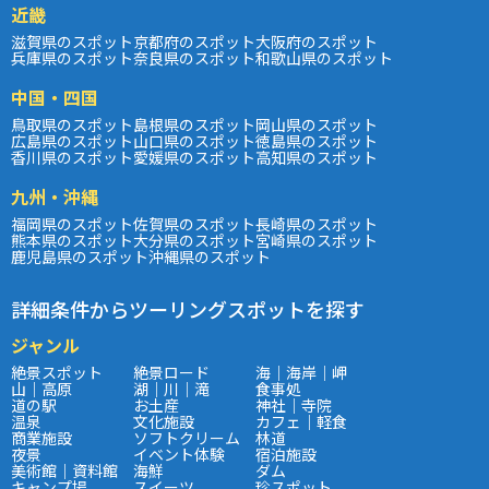
近畿
滋賀県のスポット
京都府のスポット
大阪府のスポット
兵庫県のスポット
奈良県のスポット
和歌山県のスポット
中国・四国
鳥取県のスポット
島根県のスポット
岡山県のスポット
広島県のスポット
山口県のスポット
徳島県のスポット
香川県のスポット
愛媛県のスポット
高知県のスポット
九州・沖縄
福岡県のスポット
佐賀県のスポット
長崎県のスポット
熊本県のスポット
大分県のスポット
宮崎県のスポット
鹿児島県のスポット
沖縄県のスポット
詳細条件からツーリングスポットを探す
ジャンル
絶景スポット
絶景ロード
海｜海岸｜岬
山｜高原
湖｜川｜滝
食事処
道の駅
お土産
神社｜寺院
温泉
文化施設
カフェ｜軽食
商業施設
ソフトクリーム
林道
夜景
イベント体験
宿泊施設
美術館｜資料館
海鮮
ダム
キャンプ場
スイーツ
珍スポット