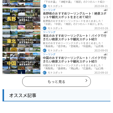
「下北半島」「津軽半島」「南部」の3つのルート紹介し
ます。自然に恵まれた風光明媚な景色や歴史文化に触れ
モトスポット
2023-04-21
られる観光スポットが多くあります。バイクで青森県に
ツーリング
0
ツーリングに行く際は参考にしてください。
長野県のおすすめツーリングルート！絶景スポ
ットや観光スポットをまとめて紹介
長野県のおすすめツーリングルートをまとめました！
「北部」「中部」「南部」の3つのルート紹介します。諏
訪湖やビーナスラインのような全国でも有名なツーリン
モトスポット
2023-03-26
グスポットが多数あります。バイクで長野県にツーリン
ツーリング
0
グに行く際は参考にしてください。
東北のおすすめツーリングルート！バイクで行
きたい絶景スポットや観光スポット紹介
東北のおすすめツーリングスポットをまとめました！
「青森県」「岩手県」「宮城県」「秋田県」「山形県」
「福島県」の各県の観光地紹介します。自然豊かな山々
モトスポット
2023-09-05
や湖、温泉地が点在し、四季折々の景色を楽しめるスポ
ツーリング
1
ットが多数あります。バイクで東北にツーリングに行く
中国のおすすめツーリングルート！バイクで行
際は参考にしてください。
きたい絶景スポットや観光スポット紹介
中国のおすすめツーリングスポットをまとめました！
「鳥取県」「島根県」「岡山県」「広島県」「山口県」
の各県の観光地紹介します。自然豊かな山々や湖、温泉
モトスポット
2023-09-10
地が点在し、四季折々の景色を楽しめるスポットが多数
あります。バイクで中国にツーリングに行く際は参考に
してください。
もっと見る
オススメ記事