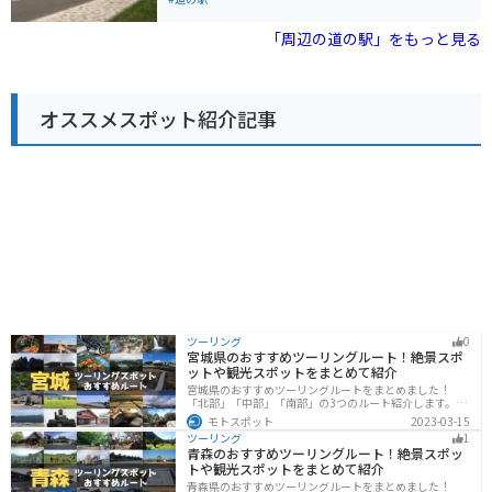
を拠点に、自然を満喫するツーリングを楽しむのもおす
お土産なども販売しています。特に、佐久市特産のプル
すめです。
ーンを使ったジュースやジャムはおすすめです。また、
「周辺の道の駅」をもっと見る
併設のレストランでは、地元の食材を使った料理を楽し
むことができます。 バイクで訪れる場合、道の駅には
広々とした駐車場が完備されているので安心です。道の
駅周辺には、千曲川沿いを走る快適な道路が続くので、
オススメスポット紹介記事
ツーリングの休憩場所としても最適です。周辺には、内
村鑑三ゆかりの地である「御牧ヶ原台地」や、温泉施設
などもあり、観光の拠点としても便利です。
ツーリング
0
宮城県のおすすめツーリングルート！絶景スポ
ットや観光スポットをまとめて紹介
宮城県のおすすめツーリングルートをまとめました！
「北部」「中部」「南部」の3つのルート紹介します。キ
ツネ村や広大な山や滝、湖などを歴史や自然を満喫する
モトスポット
2023-03-15
ツーリングができます。バイクで宮城県にツーリングに
ツーリング
1
行く際は参考にしてください。
青森のおすすめツーリングルート！絶景スポッ
トや観光スポットをまとめて紹介
青森県のおすすめツーリングルートをまとめました！