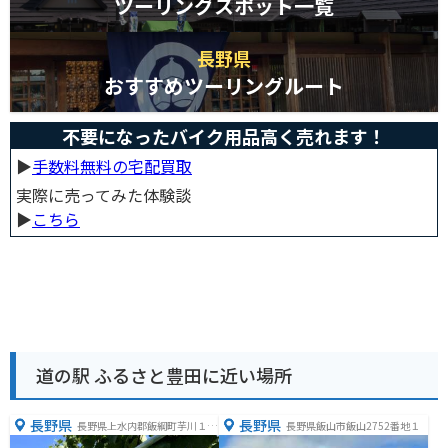
ツーリングスポット一覧
長野県
おすすめツーリングルート
不要になったバイク用品高く売れます！
▶︎
手数料無料の宅配買取
実際に売ってみた体験談
▶︎
こちら
道の駅 ふるさと豊田に近い場所
長野県
長野県
長野県上水内郡飯綱町芋川１２
長野県飯山市飯山2752番地１
６０