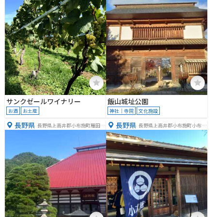
サンクゼールワイナリー
飯山城址公園
お酒
お土産
神社｜寺院
文化施設
長野県
長野県
長野県上高井郡小布施町雁田６
長野県上高井郡小布施町小布施
１５
８０８