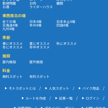
動植物園
お肉
麺類
お酒
ライダーハウス
東西南北の端
全ての端
日本4端
日本本土4端
北海道4端
本州4端
四国4端
九州4端
季節
春にオススメ
夏にオススメ
秋にオススメ
冬にオススメ
年中オススメ
施設
屋内施設
屋外施設
料金
無料スポット
有料スポット
モトスポットとは
人気スポット
バイク用品
ルートを作成
記事一覧
ログイン
利用規約
プライバシーポリシー
お問い合わせ