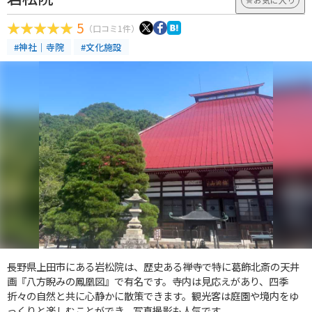
5
（口コミ1件）
#神社｜寺院
#文化施設
長野県上田市にある岩松院は、歴史ある禅寺で特に葛飾北斎の天井
画『八方睨みの鳳凰図』で有名です。寺内は見応えがあり、四季
折々の自然と共に心静かに散策できます。観光客は庭園や境内をゆ
っくりと楽しむことができ、写真撮影も人気です。