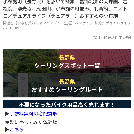
小布施町（長野県）を歩いて探索！葛飾北斎の天井画、岩
松院、浄光寺、雁田山、小布施の町並み、北斎館、コスト
コ／デュアルライフ（デュアラー）おすすめの小布施
関達也【家なし父娘キャンピングカー生活】バンライフ 多拠点 デュアルライフ
/ 2019-09-30
YouTubeの利用規約
長野県
ツーリングスポット一覧
長野県
おすすめツーリングルート
不要になったバイク用品高く売れます！
▶︎
手数料無料の宅配買取
実際に売ってみた体験談
▶︎
こちら