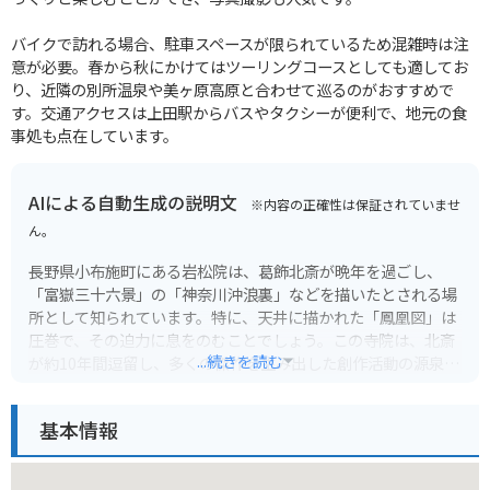
バイクで訪れる場合、駐車スペースが限られているため混雑時は注
意が必要。春から秋にかけてはツーリングコースとしても適してお
り、近隣の別所温泉や美ヶ原高原と合わせて巡るのがおすすめで
す。交通アクセスは上田駅からバスやタクシーが便利で、地元の食
事処も点在しています。
AIによる自動生成の説明文
※内容の正確性は保証されていませ
ん。
長野県小布施町にある岩松院は、葛飾北斎が晩年を過ごし、
「富嶽三十六景」の「神奈川沖浪裏」などを描いたとされる場
所として知られています。特に、天井に描かれた「鳳凰図」は
圧巻で、その迫力に息をのむことでしょう。この寺院は、北斎
...続きを読む
が約10年間逗留し、多くの傑作を生み出した創作活動の源泉と
なりました。静寂な空間で、偉大な芸術家の息吹を感じなが
ら、心静かに時間を過ごすことができます。
基本情報
小布施町自体も、栗の産地として有名で、栗を使ったお菓子や
お料理は絶品です。岩松院を訪れた際には、ぜひ地元の味覚も