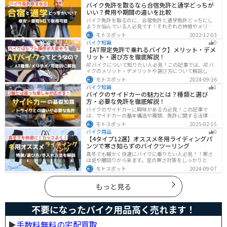
バイク免許を取るなら合宿免許と通学どっちが
いい？費用や期間の違いを比較
バイク免許を取るのに、合宿免許と通学免許どっちにし
ようか悩んでいる人必見です！それぞれの特徴やメリッ
トデメリットをまとめました。早く安く免許取得したい
モトスポット
2022-12-03
なら合宿免許、他人と関わらず取りたいなら通学免許が
バイク知識
0
オススメです。自分に合った免許取得方法を選んでくだ
【AT限定免許で乗れるバイク】メリット・デメ
さいね。
リット・選び方を徹底解説！
ATバイクについて知りたい人必見！この記事では、ATバ
イクのメリット・デメリットや選び方について解説しま
す。 実はAT限定免許で乗れるバイクの種類は多数ありま
モトスポット
2024-09-26
す。記事を参考に、自分に合ったATバイクを選びましょ
バイク知識
1
う。
バイクのサイドカーの魅力とは？種類と選び
方・必要な免許を徹底解説！
バイクのサイドカーに興味がある方必見！この記事で
は、サイドカーの基本構造や種類、免許に関する法律、
メンテナンス方法を解説しています。実は、サイドカー
モトスポット
2025-02-15
は法律上、二輪車として扱われるため、排気量に応じた
バイク用品
0
二輪免許が必要です。この記事を読めば、サイドカーの
【4タイプ12選】オススメ冬用ライディングパ
正しい楽しみ方がわかります。
ンツで寒さ知らずのバイクツーリング
真冬でも暖かく快適にバイクに乗りたい人必見！！寒さ
は足や腰回りから来ます。足の寒さ対策をしっかりとす
ることで、体全体の寒さを防ぎ快適なバイクツーリング
モトスポット
2024-09-07
を楽しむことができます。この記事では、4つのタイプ別
に真冬でも使えるライディングパンツを12選紹介しま
す！
もっと見る
不要になったバイク用品高く売れます！
▶︎
手数料無料の宅配買取