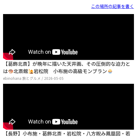
この場所の記事を書く
【葛飾北斎】が晩年に描いた天井画、その圧倒的な迫力と
は
北斎館
岩松院 小布施の高級モンブラン
ebinohana 旅とグルメ / 2026-05-05
【長野】小布施・葛飾北斎・岩松院・八方睨み鳳凰図・若