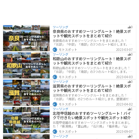
ツーリング
0
奈良県のおすすめツーリングルート！絶景スポ
ットや観光スポットをまとめて紹介
奈良県のおすすめツーリングルートをまとめました！
「北部」「中部」「南部」の3つのルート紹介します。歴
史のある神社寺院が多数あり、自然豊かや山々、グルメ
モトスポット
2023-03-07
を満喫するツーリングができます。バイクで奈良県にツ
ツーリング
0
ーリングに行く際は参考にしてください。
和歌山のおすすめツーリングルート！絶景スポ
ットや観光スポットをまとめて紹介
和歌山県のおすすめツーリングルートをまとめました！
「北部」「中部」「南部」の3つのルート紹介します。海
と山に囲まれた自然豊かなエリアが広がり、様々な楽し
モトスポット
2023-04-03
み方ができます。バイクで和歌山県にツーリングに行く
ツーリング
0
際は参考にしてください。
滋賀県のおすすめツーリングルート！絶景スポ
ットや観光スポットをまとめて紹介
滋賀県のおすすめツーリングルートをまとめました！
「北部」「南部」の2つのルート紹介します。琵琶湖だけ
でなく、比叡山ドライブウェイなどの山を楽しめるスポ
モトスポット
2023-04-02
ットも多数あります。バイクで滋賀県にツーリングに行
ツーリング
1
く際は参考にしてください。
北陸甲信越のおすすめツーリングルート！バイ
クで行きたい絶景スポットや観光スポット紹介
北陸甲信越のおすすめツーリングスポットをまとめまし
た！「新潟県」「富山県」「石川県」「福井県」「山梨
県」「長野県」の各県の観光地紹介します。自然豊かな
モトスポット
2023-09-07
山々や湖、温泉地が点在し、四季折々の景色を楽しめる
ツーリング
0
スポットが多数あります。バイクで北陸甲信越にツーリ