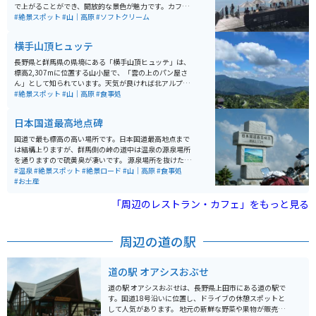
で上がることができ、開放的な景色が魅力です。カフェ
も併設されており、ゆっくり過ごすことができます。 注
#絶景スポット
#山｜高原
#ソフトクリーム
意点としては必ずしも雲海を見れるわけでなく、天候や
時間帯によって見えない場合もあります。
横手山頂ヒュッテ
長野県と群馬県の県境にある「横手山頂ヒュッテ」は、
標高2,307mに位置する山小屋で、「雲の上のパン屋さ
ん」として知られています。天気が良ければ北アルプス
や富士山、佐渡島まで望むことができ、壮大な360度の
#絶景スポット
#山｜高原
#食事処
パノラマや雲海も楽しめます。 名物は焼きたてのパンや
パンを使ったシチューで、絶景とともに味わうひととき
日本国道最高地点碑
は格別。山頂へはマイカーやバイクの乗り入れができな
いため、「スカイレーター」や「スカイペア」「ロマン
国道で最も標高の高い場所です。日本国道最高地点まで
スリフト」（いずれも有料）を利用してアクセスしま
は結構上りますが、群馬側の峠の道中は温泉の源泉場所
す。体力に自信があれば、「のぞき」付近の駐車場から
を通りますので硫黄臭が凄いです。 源泉場所を抜けた先
徒歩約1時間で登ることも可能です。
の景色は絶景です。まるで、もののけ姫の映画の中に入
#温泉
#絶景スポット
#絶景ロード
#山｜高原
#食事処
ったような世界です。ところどころ景色を堪能できるよ
#お土産
うに駐車場があるので、駐車して景色を堪能できます。
道幅はそれほど狭くありませんが、場所により危険個所
「周辺のレストラン・カフェ」をもっと見る
があるので、速度は注意してください。 草津温泉が近く
にあるので、合わせて訪れるのがオススメです。
周辺の道の駅
道の駅 オアシスおぶせ
道の駅 オアシスおぶせは、長野県上田市にある道の駅で
す。国道18号沿いに位置し、ドライブの休憩スポットと
して人気があります。 地元の新鮮な野菜や果物が販売さ