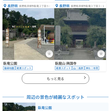
長野県
長野県
長野県須坂市臥竜２丁目５−１
長野県須坂市臥竜３丁目３−１
３
臥竜公園
臥龍山 興国寺
動植物園
絶景スポット
絶景スポット
山｜高原
神社｜寺院
もっと見る
周辺の景色が綺麗なスポット
臥竜公園