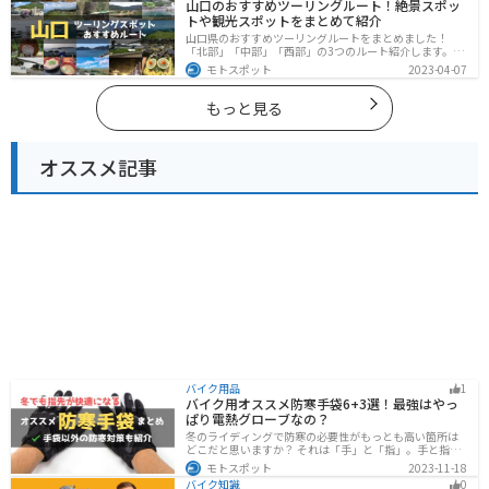
山口のおすすめツーリングルート！絶景スポッ
ングに行く際は参考にしてください。
トや観光スポットをまとめて紹介
山口県のおすすめツーリングルートをまとめました！
「北部」「中部」「西部」の3つのルート紹介します。美
しい海岸線や山々を楽しむことができます。バイクで山
モトスポット
2023-04-07
口県にツーリングに行く際は参考にしてください。
もっと見る
オススメ記事
バイク用品
1
バイク用オススメ防寒手袋6+3選！最強はやっ
ぱり電熱グローブなの？
冬のライディングで防寒の必要性がもっとも高い箇所は
どこだと思いますか？ それは「手」と「指」。手と指が
冷えてしまうと、防寒ジャケットをいくら着込んでも寒
モトスポット
2023-11-18
さから逃れることはできません。そんな防寒の要となる
バイク知識
0
オススメ防寒手袋を紹介します。