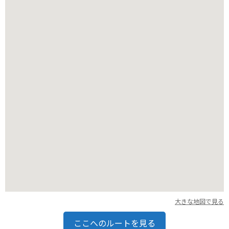
堪能してください。小布施堂の栗ようかんや、栗おこわなど
は、お土産にもぴったりです。また、町並みも風情があり、散
策するだけでも楽しめます。
バイクで訪れる方にとっては、長野県は風光明媚なワインディ
ングロードが豊富で、ツーリングに最適なエリアです。岩松院
周辺も、自然豊かな景色が広がり、気持ちの良いドライブが楽
しめるでしょう。ただし、山間部では天候が変わりやすいた
め、雨具の準備や、路面状況の確認は怠らないようにしましょ
う。また、日没後は冷え込むこともありますので、防寒対策も
しっかりと行うことをお勧めします。駐車場も完備されていま
すので、安心して立ち寄ることができます。
大きな地図で見る
ここへのルートを見る