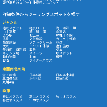
鹿児島県のスポット
沖縄県のスポット
詳細条件からツーリングスポットを探す
ジャンル
絶景スポット
絶景ロード
海｜海岸｜岬
山｜高原
湖｜川｜滝
食事処
道の駅
お土産
神社｜寺院
温泉
文化施設
カフェ｜軽食
商業施設
ソフトクリーム
林道
夜景
イベント体験
宿泊施設
美術館｜資料館
海鮮
ダム
キャンプ場
スイーツ
珍スポット
動植物園
お肉
麺類
お酒
ライダーハウス
東西南北の端
全ての端
日本4端
日本本土4端
北海道4端
本州4端
四国4端
九州4端
季節
春にオススメ
夏にオススメ
秋にオススメ
冬にオススメ
年中オススメ