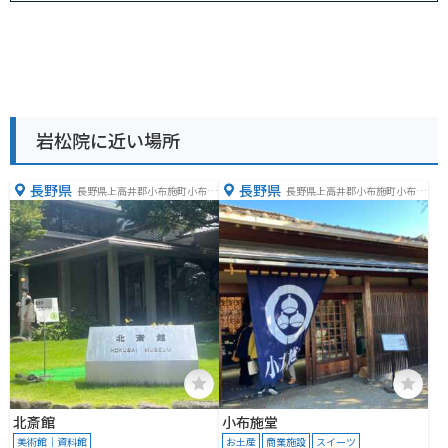
岩松院に近い場所
長野県
長野県
長野県上高井郡小布施町小布施
長野県上高井郡小布施町小布施
４８５
８０８
北斎館
小布施堂
美術館｜資料館
お土産
商業施設
スイーツ