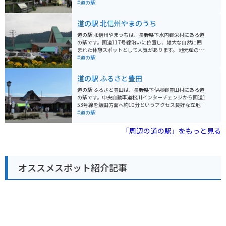
れている直売所や、蕎麦やうどん、地元産の食材を使っ
#道の駅
た料理が楽しめるレストランがあります。 バイクで訪れ
る場合、駐車場も広く停めやすいので安心です。道の駅
道の駅 北信州やまのうち
オアシスおぶせは、周辺に観光スポットも多いので、観
光拠点としてもおすすめです。 特産品としては、りんご
道の駅 北信州やまうちは、長野県下水内郡栄村にある道
やぶどうなどの果物、きのこ、山菜などが有名です。ま
の駅です。国道117号線沿いに位置し、雄大な自然に囲
た、上田城跡公園や別所温泉など、歴史的な観光スポッ
まれた休憩スポットとして人気があります。 地元産の新
トも近くにあります。
鮮な野菜や山菜、きのこなどが販売されており、お土産
#道の駅
探しにも最適です。また、併設されているレストランで
は、地元の食材をふんだんに使った郷土料理やそばなど
道の駅 ふるさと豊田
を楽しむことができます。 バイクで訪れる場合、道の駅
には広々とした駐車場が完備されているので安心です。
道の駅 ふるさと豊田は、長野県下伊那郡豊田村にある道
周辺には、秋には一面の黄金色に染まる「黄金の里」
の駅です。中央自動車道松川インターチェンジから国道1
や、ブナの原生林が広がる「秋山郷」など、自然豊かな
53号線を飯田方面へ約10分というアクセス良好な立地に
観光スポットが点在しています。道の駅 北信州やまうち
あります。 地元の農産物が並ぶ直売所が人気で、新鮮な
#道の駅
を拠点に、自然を満喫するツーリングを楽しむのもおす
野菜や果物をはじめ、地元産の味噌や漬物、山菜の加工
すめです。
品などが販売されています。とくに、りんごやなし、ぶ
「周辺の道の駅」をもっと見る
どうなどの果物は、旬の時期には種類豊富に揃うので、
ドライブのお土産にもおすすめです。 食堂では、地元産
の食材を使った蕎麦やうどん、定食などが味わえます。
名物の「豊田丼」は、地元産の豚肉と野菜を甘辛く煮込
オススメスポット紹介記事
んだ丼ぶりで、ボリューム満点の一品です。バイクで訪
れた際には、駐車場にバイクラックが設置されているの
で安心です。 周辺には、豊かな自然が広がっており、春
には桜、秋には紅葉と、四季折々の景色を楽しむことが
できます。また、道の駅から車で約10分の場所には、温
泉施設「ふれあいランド豊田」があり、日帰り入浴も可
能です。道の駅 ふるさと豊田は、ドライブの休憩はもち
ろん、地元の魅力を満喫できるスポットとしてもおすす
めです。