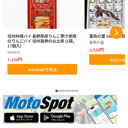
信州林檎パイ 長野県産りんご果汁使用
雷鳥の里 16枚入 2個
のりんごパイ 信州長野のお土産 (1箱,
雷鳥の里
17個入)
2,520円
Generic
1,130円
Amazo
Amazonで見る