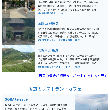
日本桜名所100選に選ばれているスポットで、春は桜が
有名な公園です。池の周り一周、すべて桜が植えてあ
り、スポットライトに照らされるととてもきれいな景色
が見られます。また、動物園が隣にあり、昔有名だった
#動植物園
#絶景スポット
カンガルーの子孫がいます。
臥龍山 興国寺
長野県の臥龍山興国寺は、歴史深い臨済宗の禅寺で、静
かな山間に位置し心を癒す場所です。春には桜、秋には
紅葉が美しく、四季折々の自然を楽しめます。境内には
国重要文化財の本堂や鐘楼があり、歴史好きや写真愛好
#絶景スポット
#山｜高原
#神社｜寺院
家に人気です。 バイクで訪れる場合は、興国寺周辺の山
道がツーリングに適しており、爽快な走行が楽しめま
志賀草津高原
す。駐車場も完備されているため安心です。近隣には温
泉地もあり、ツーリング後の疲れを癒すのに最適。歴史
志賀高原から草津温泉までをつなぐ国道292号の通称
と自然、快適なアクセスを兼ね備えた穴場スポットとし
「志賀草津高原ルート」は、標高2172mの日本国道最高
ておすすめします。
地点となる渋峠からの絶景や、上信越高原国立公園の雄
大な自然を感じることのできる全長約40km程にワイン
#絶景スポット
#絶景ロード
#山｜高原
ディングロードである。
「周辺の景色が綺麗なスポット」をもっと見る
周辺のレストラン・カフェ
SORA terrace
標高1770ｍの山頂にある展望テラスで、雲海や山々の景
色を楽しめる絶景スポットです。ロープウェイで山頂ま