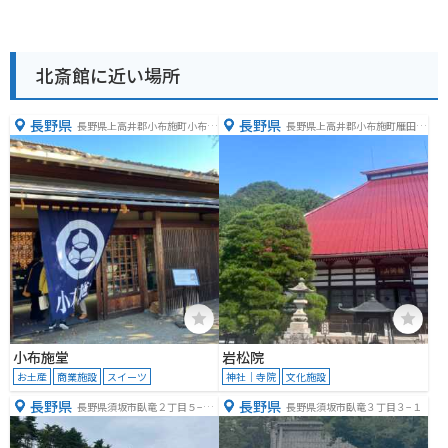
北斎館に近い場所
長野県
長野県
長野県上高井郡小布施町小布施
長野県上高井郡小布施町雁田６
８０８
１５
小布施堂
岩松院
お土産
商業施設
スイーツ
神社｜寺院
文化施設
長野県
長野県
長野県須坂市臥竜２丁目５−１
長野県須坂市臥竜３丁目３−１
３