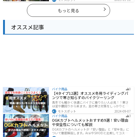
し、四季折々の景色を楽しめるスポットが多数ありま
す。バイクで四国にツーリングに行く際は参考にしてく
ださい。
もっと見る
オススメ記事
バイク用品
0
【4タイプ12選】オススメ冬用ライディングパ
ンツで寒さ知らずのバイクツーリング
真冬でも暖かく快適にバイクに乗りたい人必見！！寒さ
は足や腰回りから来ます。足の寒さ対策をしっかりとす
ることで、体全体の寒さを防ぎ快適なバイクツーリング
モトスポット
2024-09-07
を楽しむことができます。この記事では、4つのタイプ別
バイク用品
3
に真冬でも使えるライディングパンツを12選紹介しま
OGKカブトヘルメットおすすめ9選！安い理由
す！
や安全性についても解説
OGKカブトのヘルメットが「安い理由」と「安全性」に
ついて徹底解説します。AraiやSHOEIと比較してコスパが
高く、信頼性も兼ね備えたOGKカブトのヘルメット。初