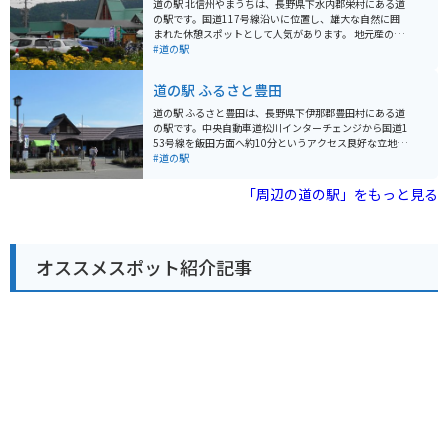
道の駅 北信州やまうちは、長野県下水内郡栄村にある道
やぶどうなどの果物、きのこ、山菜などが有名です。ま
の駅です。国道117号線沿いに位置し、雄大な自然に囲
た、上田城跡公園や別所温泉など、歴史的な観光スポッ
まれた休憩スポットとして人気があります。 地元産の新
トも近くにあります。
鮮な野菜や山菜、きのこなどが販売されており、お土産
#道の駅
探しにも最適です。また、併設されているレストランで
は、地元の食材をふんだんに使った郷土料理やそばなど
道の駅 ふるさと豊田
を楽しむことができます。 バイクで訪れる場合、道の駅
には広々とした駐車場が完備されているので安心です。
道の駅 ふるさと豊田は、長野県下伊那郡豊田村にある道
周辺には、秋には一面の黄金色に染まる「黄金の里」
の駅です。中央自動車道松川インターチェンジから国道1
や、ブナの原生林が広がる「秋山郷」など、自然豊かな
53号線を飯田方面へ約10分というアクセス良好な立地に
観光スポットが点在しています。道の駅 北信州やまうち
あります。 地元の農産物が並ぶ直売所が人気で、新鮮な
#道の駅
を拠点に、自然を満喫するツーリングを楽しむのもおす
野菜や果物をはじめ、地元産の味噌や漬物、山菜の加工
すめです。
品などが販売されています。とくに、りんごやなし、ぶ
「周辺の道の駅」をもっと見る
どうなどの果物は、旬の時期には種類豊富に揃うので、
ドライブのお土産にもおすすめです。 食堂では、地元産
の食材を使った蕎麦やうどん、定食などが味わえます。
名物の「豊田丼」は、地元産の豚肉と野菜を甘辛く煮込
オススメスポット紹介記事
んだ丼ぶりで、ボリューム満点の一品です。バイクで訪
れた際には、駐車場にバイクラックが設置されているの
で安心です。 周辺には、豊かな自然が広がっており、春
には桜、秋には紅葉と、四季折々の景色を楽しむことが
できます。また、道の駅から車で約10分の場所には、温
泉施設「ふれあいランド豊田」があり、日帰り入浴も可
能です。道の駅 ふるさと豊田は、ドライブの休憩はもち
ろん、地元の魅力を満喫できるスポットとしてもおすす
めです。