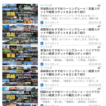
ツーリング
1
茨城県のおすすめツーリングルート！定番スポ
ットや絶景スポットをまとめて紹介
茨城県のおすすめツーリングルートをまとめました！
「北部」「南部」の2つのルート紹介します。海鮮が堪能
できる港や梅の景勝地、自然豊かな山々があるのでツー
モトスポット
2023-02-28
リングにもってこいです。バイクで茨城県にツーリング
ツーリング
0
に行く際は参考にしてください。
鳥取県のおすすめツーリングルート！絶景スポ
ットや観光スポットをまとめて紹介
鳥取県のおすすめツーリングルートをまとめました！
「東部」「西部」の2つのルート紹介します。砂丘や温泉
地、歴史ある城跡など魅力溢れるスポットが多数あるの
モトスポット
2023-04-12
で楽しめます。バイクで鳥取県にツーリングに行く際は
ツーリング
1
参考にしてください。
東海のおすすめツーリングルート！バイクで行
きたい絶景スポットや観光スポット紹介
東海のおすすめツーリングスポットをまとめました！
「岐阜県」「静岡県」「愛知県」「三重県」の各県の観
光地紹介します。自然豊かな山々や湖、温泉地が点在
モトスポット
2023-09-05
し、四季折々の景色を楽しめるスポットが多数ありま
ツーリング
0
す。バイクで東海にツーリングに行く際は参考にしてく
長崎県のおすすめツーリングルート！絶景スポ
ださい。
ットや観光スポットをまとめて紹介
長崎県のおすすめツーリングルートをまとめました！
「北部」「南西部」「南東部」の3つのルート紹介しま
す。国際色豊かな街並みや世界遺産、絶景ポイントが数
モトスポット
2023-04-09
多く存在し、様々な楽しみ方ができます。バイクで長崎
ツーリング
0
県にツーリングに行く際は参考にしてください。
四国のおすすめツーリングルート！バイクで行
きたい絶景スポットや観光スポット紹介
四国のおすすめツーリングスポットをまとめました！
「徳島県」「香川県」「愛媛県」「高知県」の各県の観
光地紹介します。自然豊かな山々や湖、温泉地が点在
モトスポット
2023-09-11