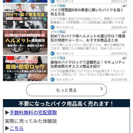
モトスポット
2024-11-19
心者ライダーからベテランまでおすすめのモデル9選と、
バイク知識
0
実際の口コミや評判、選び方も詳しく紹介します。
バイク買取歴8年の業者に聞いたバイクを高く
売る方法
バイクを高く売るコツや方法について、実際にバイク買
取業者として8年勤務している担当者に話を聞いてきまし
た！高く買い取ってもらえるバイクの特徴や業者がどの
モトスポット
2024-09-04
くらい利益を上乗せしているかなど、バイクを売ろうと
バイク用品
0
している人は必見の内容になっています。
初めてのバイク用ヘルメットの選び方は？種類
別の特徴やメーカー、おすすめ商品まとめ
バイク用ヘルメットと一言に言っても、様々な種類があ
ります。種類ごとに特徴が違うので、初めてのヘルメッ
ト選びで失敗しないように、しっかりと理解して選ぶよ
モトスポット
2024-04-02
うにしましょう。この記事では、特徴やメリットデメリ
バイク用品
0
ット、有名メーカーなど初心者が知っておくべきことを
最強のバイクロックで盗難防止！セキュリティ
まとめました。
効果抜群のオススメ商品を紹介
バイクの盗難対策にバイクロックは必須です！チェーン
ロック、U字ロック、ブレードロックなど様々なタイプが
あるので自分の用途に合った使いやすいものを選びまし
モトスポット
2023-05-08
ょう。この記事ではバイクロックの種類と特徴、それぞ
れ最強の商品を紹介します。
もっと見る
不要になったバイク用品高く売れます！
▶︎
手数料無料の宅配買取
実際に売ってみた体験談
▶︎
こちら