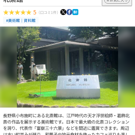
5
（口コミ1件）
#美術館｜資料館
長野県小布施町にある北斎館は、江戸時代の天才浮世絵師・葛飾北
斎の作品を展示する美術館です。日本で最大級の北斎コレクション
を誇り、代表作「富嶽三十六景」などを間近に鑑賞できます。周辺
は古い町並みが残り、和菓子や地元食材を使ったカフェ巡りも楽し