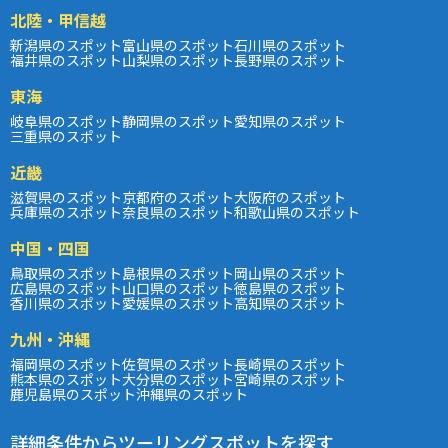
北陸・甲信越
新潟県のスポット
富山県のスポット
石川県のスポット
福井県のスポット
山梨県のスポット
長野県のスポット
東海
岐阜県のスポット
静岡県のスポット
愛知県のスポット
三重県のスポット
近畿
滋賀県のスポット
京都府のスポット
大阪府のスポット
兵庫県のスポット
奈良県のスポット
和歌山県のスポット
中国・四国
鳥取県のスポット
島根県のスポット
岡山県のスポット
広島県のスポット
山口県のスポット
徳島県のスポット
香川県のスポット
愛媛県のスポット
高知県のスポット
九州・沖縄
福岡県のスポット
佐賀県のスポット
長崎県のスポット
熊本県のスポット
大分県のスポット
宮崎県のスポット
鹿児島県のスポット
沖縄県のスポット
詳細条件からツーリングスポットを探す