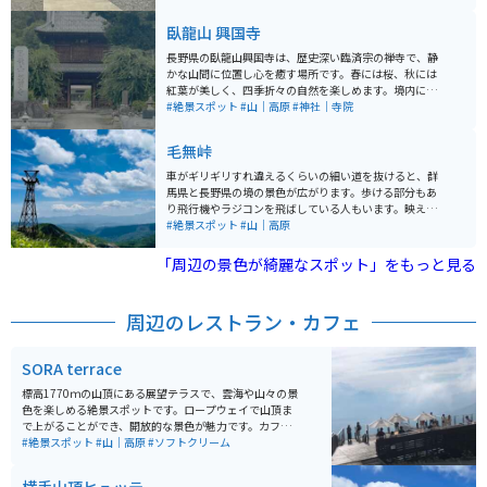
カンガルーの子孫がいます。
臥龍山 興国寺
長野県の臥龍山興国寺は、歴史深い臨済宗の禅寺で、静
かな山間に位置し心を癒す場所です。春には桜、秋には
紅葉が美しく、四季折々の自然を楽しめます。境内には
国重要文化財の本堂や鐘楼があり、歴史好きや写真愛好
#絶景スポット
#山｜高原
#神社｜寺院
家に人気です。 バイクで訪れる場合は、興国寺周辺の山
道がツーリングに適しており、爽快な走行が楽しめま
毛無峠
す。駐車場も完備されているため安心です。近隣には温
泉地もあり、ツーリング後の疲れを癒すのに最適。歴史
車がギリギリすれ違えるくらいの細い道を抜けると、群
と自然、快適なアクセスを兼ね備えた穴場スポットとし
馬県と長野県の境の景色が広がります。歩ける部分もあ
ておすすめします。
り飛行機やラジコンを飛ばしている人もいます。映える
写真が撮れたら空いていればゆっくり出来るくらいのど
#絶景スポット
#山｜高原
かな場所です。道中自然動物(鹿や熊、猿)をみられま
す。
「周辺の景色が綺麗なスポット」をもっと見る
周辺のレストラン・カフェ
SORA terrace
標高1770ｍの山頂にある展望テラスで、雲海や山々の景
色を楽しめる絶景スポットです。ロープウェイで山頂ま
で上がることができ、開放的な景色が魅力です。カフェ
も併設されており、ゆっくり過ごすことができます。 注
#絶景スポット
#山｜高原
#ソフトクリーム
意点としては必ずしも雲海を見れるわけでなく、天候や
時間帯によって見えない場合もあります。