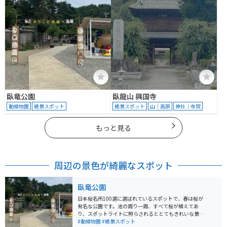
臥竜公園
臥龍山 興国寺
動植物園
絶景スポット
絶景スポット
山｜高原
神社｜寺院
もっと見る
周辺の景色が綺麗なスポット
臥竜公園
日本桜名所100選に選ばれているスポットで、春は桜が
有名な公園です。池の周り一周、すべて桜が植えてあ
り、スポットライトに照らされるととてもきれいな景色
が見られます。また、動物園が隣にあり、昔有名だった
#動植物園
#絶景スポット