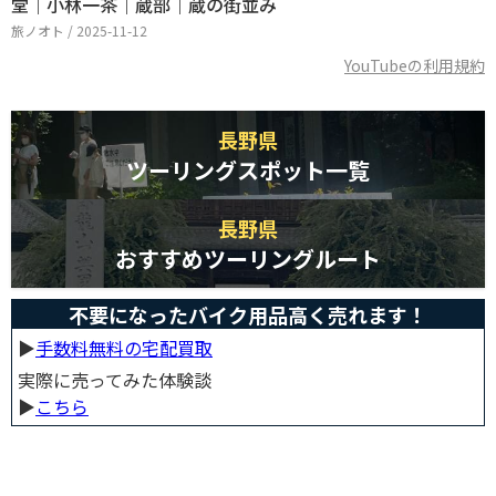
堂｜小林一茶｜蔵部｜蔵の街並み
旅ノオト / 2025-11-12
YouTubeの利用規約
長野県
ツーリングスポット一覧
長野県
おすすめツーリングルート
不要になったバイク用品高く売れます！
▶︎
手数料無料の宅配買取
実際に売ってみた体験談
▶︎
こちら