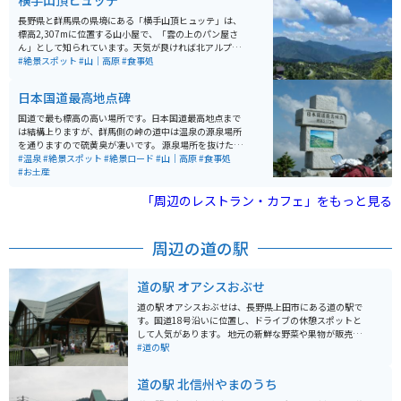
横手山頂ヒュッテ
長野県と群馬県の県境にある「横手山頂ヒュッテ」は、
標高2,307mに位置する山小屋で、「雲の上のパン屋さ
ん」として知られています。天気が良ければ北アルプス
や富士山、佐渡島まで望むことができ、壮大な360度の
#絶景スポット
#山｜高原
#食事処
パノラマや雲海も楽しめます。 名物は焼きたてのパンや
パンを使ったシチューで、絶景とともに味わうひととき
日本国道最高地点碑
は格別。山頂へはマイカーやバイクの乗り入れができな
いため、「スカイレーター」や「スカイペア」「ロマン
国道で最も標高の高い場所です。日本国道最高地点まで
スリフト」（いずれも有料）を利用してアクセスしま
は結構上りますが、群馬側の峠の道中は温泉の源泉場所
す。体力に自信があれば、「のぞき」付近の駐車場から
を通りますので硫黄臭が凄いです。 源泉場所を抜けた先
徒歩約1時間で登ることも可能です。
の景色は絶景です。まるで、もののけ姫の映画の中に入
#温泉
#絶景スポット
#絶景ロード
#山｜高原
#食事処
ったような世界です。ところどころ景色を堪能できるよ
#お土産
うに駐車場があるので、駐車して景色を堪能できます。
道幅はそれほど狭くありませんが、場所により危険個所
「周辺のレストラン・カフェ」をもっと見る
があるので、速度は注意してください。 草津温泉が近く
にあるので、合わせて訪れるのがオススメです。
周辺の道の駅
道の駅 オアシスおぶせ
道の駅 オアシスおぶせは、長野県上田市にある道の駅で
す。国道18号沿いに位置し、ドライブの休憩スポットと
して人気があります。 地元の新鮮な野菜や果物が販売さ
れている直売所や、蕎麦やうどん、地元産の食材を使っ
#道の駅
た料理が楽しめるレストランがあります。 バイクで訪れ
る場合、駐車場も広く停めやすいので安心です。道の駅
道の駅 北信州やまのうち
オアシスおぶせは、周辺に観光スポットも多いので、観
光拠点としてもおすすめです。 特産品としては、りんご