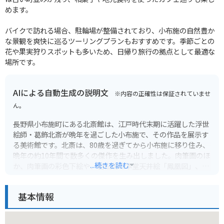
めます。
バイクで訪れる場合、駐輪場が整備されており、小布施の自然豊か
な景観を爽快に巡るツーリングプランもおすすめです。季節ごとの
花や果実狩りスポットも多いため、日帰り旅行の拠点として最適な
場所です。
AIによる自動生成の説明文
※内容の正確性は保証されていませ
ん。
長野県小布施町にある北斎館は、江戸時代末期に活躍した浮世
絵師・葛飾北斎が晩年を過ごした小布施で、その作品を展示す
る美術館です。北斎は、80歳を過ぎてから小布施に移り住み、
晩年の約10年間で数多くの傑作を生み出しました。肉筆画のほ
...続きを読む
か、肉筆画の彩色下絵や、岩松院の本堂天井絵「鳳凰図」、高
井鴻山の依頼で描いた祭屋台の山車絵など、小布施にゆかりの
ある作品を数多く所蔵・展示しています。
基本情報
小布施町自体も、栗のお菓子や北斎にちなんだお土産物店、古
い町並みが残る風情ある街並みが魅力です。散策するだけでも