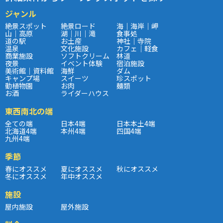
ジャンル
絶景スポット
絶景ロード
海｜海岸｜岬
山｜高原
湖｜川｜滝
食事処
道の駅
お土産
神社｜寺院
温泉
文化施設
カフェ｜軽食
商業施設
ソフトクリーム
林道
夜景
イベント体験
宿泊施設
美術館｜資料館
海鮮
ダム
キャンプ場
スイーツ
珍スポット
動植物園
お肉
麺類
お酒
ライダーハウス
東西南北の端
全ての端
日本4端
日本本土4端
北海道4端
本州4端
四国4端
九州4端
季節
春にオススメ
夏にオススメ
秋にオススメ
冬にオススメ
年中オススメ
施設
屋内施設
屋外施設