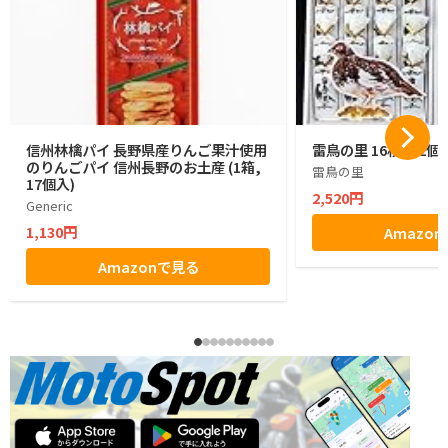
信州林檎パイ 長野県産りんご果汁使用
雷鳥の里 16枚入 2個
のりんごパイ 信州長野のお土産 (1箱,
雷鳥の里
17個入)
2,520円
Generic
1,130円
Amazo
Amazonで見る