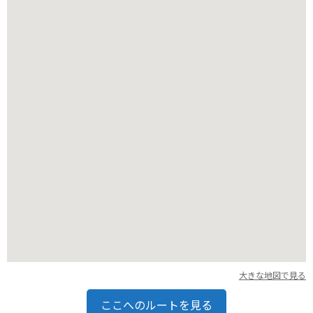
楽しめますので、北斎館を訪れた際は、ぜひ町歩きも楽しんで
みてください。特に、栗を使ったお菓子は絶品で、お土産にも
ぴったりです。
バイクでのアクセスも良好で、小布施町は長野市から車で約30
分、上信越自動車道の小布施PAスマートICからもアクセスしや
すい場所にあります。周辺には、善光寺や地獄谷野猿公衆浴場
など、長野県内の観光スポットも点在しているので、ツーリン
グの立ち寄り先としてもおすすめです。秋には、周辺の山々が
紅葉し、美しい景色を眺めながらのドライブが楽しめます。北
斎館で芸術に触れた後は、小布施の美味しいものを味わい、景
色を楽しみながら、充実したバイク旅を満喫してください。
大きな地図で見る
ここへのルートを見る