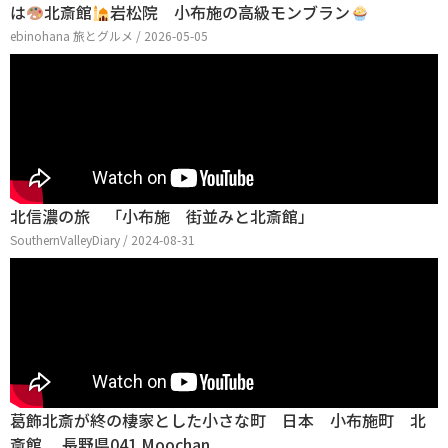
は
北斎館
岩松院 小布施の高級モンブラン
ebinohana 旅とグルメ / 2026-05-05
北信濃の旅 「小布施 街並みと北斎館」
SouthernValleyDiary / 2024-08-31
葛飾北斎が終の棲家とした小さな町 日本 小布施町 北
斎館 長野県041 Moochan