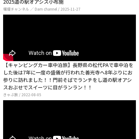
2025道の駅オアシス小布施
堰堤チャンネル ／ Dam channel / 2025-11-27
【キャンピングカー車中泊旅】長野県の松代PAで車中泊を
した後は7年に一度の盛儀が行われた善光寺へ8年ぶりにお
参りに訪れました！！門前そばでランチをし道の駅オアシ
スおぶせでスイーツに目がランラン！！
きゃぶ旅 / 2022-08-05