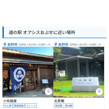
道の駅 オアシスおぶせに近い場所
長野県
長野県
長野県上高井郡小布施町小布施
長野県上高井郡小布施町小布施
８０８
４８５
小布施堂
北斎館
お土産
商業施設
スイーツ
美術館｜資料館