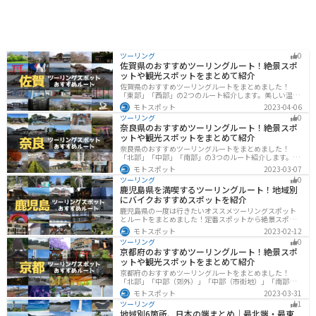
ツーリング
0
佐賀県のおすすめツーリングルート！絶景スポ
ットや観光スポットをまとめて紹介
佐賀県のおすすめツーリングルートをまとめました！
「東部」「西部」の2つのルート紹介します。美しい温泉
地や古墳群、歴史ある城や神社仏閣など、バイクツーリ
モトスポット
2023-04-06
ングに適したスポットが多数存在し、様々な楽しみ方が
ツーリング
0
できます。バイクで佐賀県にツーリングに行く際は参考
奈良県のおすすめツーリングルート！絶景スポ
にしてください。
ットや観光スポットをまとめて紹介
奈良県のおすすめツーリングルートをまとめました！
「北部」「中部」「南部」の3つのルート紹介します。歴
史のある神社寺院が多数あり、自然豊かや山々、グルメ
モトスポット
2023-03-07
を満喫するツーリングができます。バイクで奈良県にツ
ツーリング
0
ーリングに行く際は参考にしてください。
鹿児島県を満喫するツーリングルート！地域別
にバイクおすすめスポットを紹介
鹿児島県の一度は行きたいオススメツーリングスポット
とルートをまとめました！定番スポットから絶景スポッ
ト、温泉、山、海、グルメなど様々なジャンルで楽しめ
モトスポット
2023-02-12
ます。バイクで鹿児島ツーリングに行こうと思っている
ツーリング
0
人は、参考にしてください。
京都府のおすすめツーリングルート！絶景スポ
ットや観光スポットをまとめて紹介
京都府のおすすめツーリングルートをまとめました！
「北部」「中部（郊外）」「中部（市街地）」「南部」
の4つのルート紹介します。古い町並みや神社仏閣、自然
モトスポット
2023-03-31
に囲まれた風光明媚なスポットが数多く存在し、様々な
ツーリング
1
楽しみ方ができます。バイクで京都府にツーリングに行
地域別6箇所、日本の端まとめ｜最北端・最東
く際は参考にしてください。