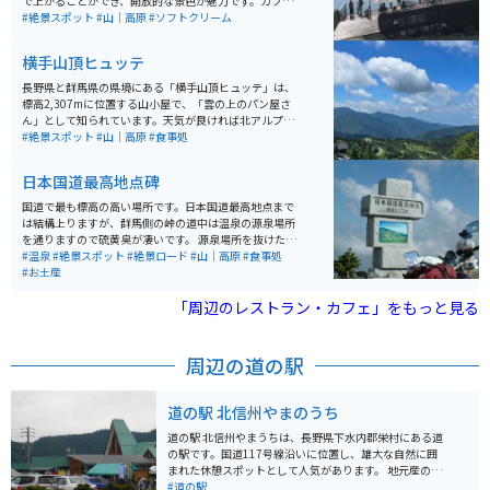
で上がることができ、開放的な景色が魅力です。カフェ
も併設されており、ゆっくり過ごすことができます。 注
#絶景スポット
#山｜高原
#ソフトクリーム
意点としては必ずしも雲海を見れるわけでなく、天候や
時間帯によって見えない場合もあります。
横手山頂ヒュッテ
長野県と群馬県の県境にある「横手山頂ヒュッテ」は、
標高2,307mに位置する山小屋で、「雲の上のパン屋さ
ん」として知られています。天気が良ければ北アルプス
や富士山、佐渡島まで望むことができ、壮大な360度の
#絶景スポット
#山｜高原
#食事処
パノラマや雲海も楽しめます。 名物は焼きたてのパンや
パンを使ったシチューで、絶景とともに味わうひととき
日本国道最高地点碑
は格別。山頂へはマイカーやバイクの乗り入れができな
いため、「スカイレーター」や「スカイペア」「ロマン
国道で最も標高の高い場所です。日本国道最高地点まで
スリフト」（いずれも有料）を利用してアクセスしま
は結構上りますが、群馬側の峠の道中は温泉の源泉場所
す。体力に自信があれば、「のぞき」付近の駐車場から
を通りますので硫黄臭が凄いです。 源泉場所を抜けた先
徒歩約1時間で登ることも可能です。
の景色は絶景です。まるで、もののけ姫の映画の中に入
#温泉
#絶景スポット
#絶景ロード
#山｜高原
#食事処
ったような世界です。ところどころ景色を堪能できるよ
#お土産
うに駐車場があるので、駐車して景色を堪能できます。
道幅はそれほど狭くありませんが、場所により危険個所
「周辺のレストラン・カフェ」をもっと見る
があるので、速度は注意してください。 草津温泉が近く
にあるので、合わせて訪れるのがオススメです。
周辺の道の駅
道の駅 北信州やまのうち
道の駅 北信州やまうちは、長野県下水内郡栄村にある道
の駅です。国道117号線沿いに位置し、雄大な自然に囲
まれた休憩スポットとして人気があります。 地元産の新
鮮な野菜や山菜、きのこなどが販売されており、お土産
#道の駅