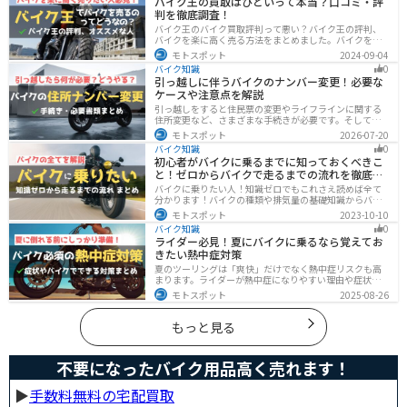
バイク王の買取はひどいって本当？口コミ・評
考にしてください。
判を徹底調査！
バイク王のバイク買取評判って悪い？バイク王の評判、
バイクを楽に高く売る方法をまとめました。バイクを売
却しようと考えている方は、是非参考にしてください。
モトスポット
2024-09-04
バイク知識
0
引っ越しに伴うバイクのナンバー変更！必要な
ケースや注意点を解説
引っ越しをすると住民票の変更やライフラインに関する
住所変更など、さまざまな手続きが必要です。そしてバ
イク乗りの場合は、住所変更やナンバー変更といったバ
モトスポット
2026-07-20
イクに関する手続きも忘れてはいけません。しかし、必
バイク知識
0
要な手続きや手順がわからないという方も多いのではな
初心者がバイクに乗るまでに知っておくべきこ
いでしょうか。ライダー引っ越したらバイクのナンバー
と！ゼロからバイクで走るまでの流れを徹底解
を変えないといけないの？ライダー引っ越し先でも原付
に乗る場合、どんな手続きが必要か知りたいライダー引
説
バイクに乗りたい人！知識ゼロでもこれさえ読めば全て
っ越したけど忙しくて住所変更もナンバー変更もしてい
分かります！バイクの種類や排気量の基礎知識からバイ
ない・・・今回はこのような疑問・お悩みにお
クの選び方、免許の取り方、購入、納車、その後のバイ
モトスポット
2023-10-10
クライフまで全てサポートします！
バイク知識
0
ライダー必見！夏にバイクに乗るなら覚えてお
きたい熱中症対策
夏のツーリングは「爽快」だけでなく熱中症リスクも高
まります。ライダーが熱中症になりやすい理由や症状、
危険性、そして安全に楽しむための対策を徹底解説。夏
モトスポット
2025-08-26
用ウェア・水分補給・休憩ポイントの工夫など、猛暑で
も快適に走るコツを紹介します。
もっと見る
不要になったバイク用品高く売れます！
▶︎
手数料無料の宅配買取