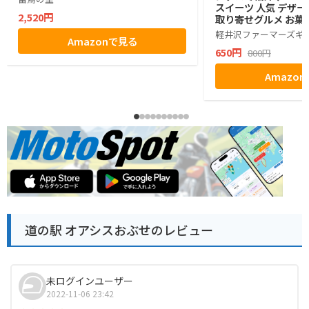
スイーツ 人気 デザー
2,520円
取り寄せグルメ お菓子
グミ ぶどう シャイン
軽井沢ファーマーズギ
Amazonで見る
ゼント ギフト お土産
650円
800円
小分け ばらまき バラ
生活 ハロウィン 母の
Amazo
お返し かわいい きれ
マーズギフト
道の駅 オアシスおぶせのレビュー
未ログインユーザー
2022-11-06 23:42