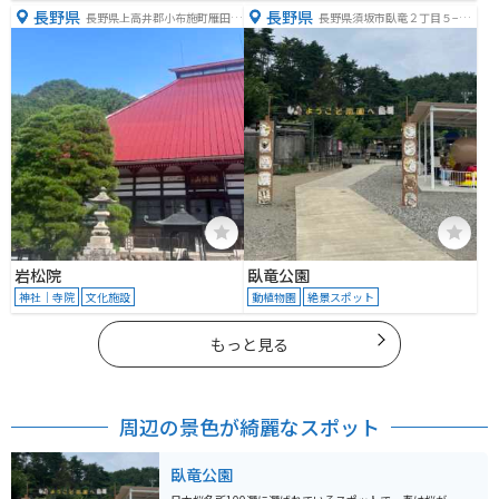
長野県
長野県
長野県上高井郡小布施町雁田６
長野県須坂市臥竜２丁目５−１
１５
３
岩松院
臥竜公園
神社｜寺院
文化施設
動植物園
絶景スポット
もっと見る
周辺の景色が綺麗なスポット
臥竜公園