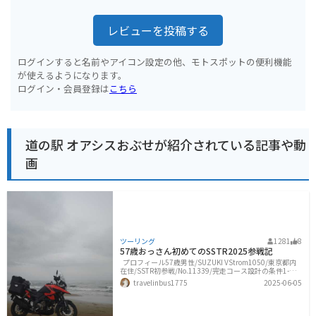
レビューを投稿する
ログインすると名前やアイコン設定の他、モトスポットの便利機能
が使えるようになります。
ログイン・会員登録は
こちら
道の駅 オアシスおぶせが紹介されている記事や動
画
ツーリング
1281
8
57歳おっさん初めてのSSTR2025参戦記
プロフィール57歳男性/SUZUKI VStrom1050/東京都内
在住/SSTR初参戦/No.11339/完走コース設計の条件1-最
優先はポイントを満たしたうえで時間内完走。立ち寄り
travelinbus1775
2025-06-05
箇所数を欲張らない。2-500キロ超のツーリングに体力が
持つか不安。頑張り前提のコース設定はしない。3-土地
勘がゼロ。出来る限り高速道路・自動車専用道使用とし
てチャレンジングなルート設定はしない。ルートはURL↓