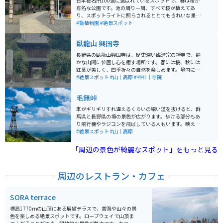
日本桜名所100選に選ばれているスポットで、春は桜が
有名な公園です。池の周り一周、すべて桜が植えてあ
り、スポットライトに照らされるととてもきれいな景色
が見られます。また、動物園が隣にあり、昔有名だった
#動植物園
#絶景スポット
カンガルーの子孫がいます。
臥龍山 興国寺
長野県の臥龍山興国寺は、歴史深い臨済宗の禅寺で、静
かな山間に位置し心を癒す場所です。春には桜、秋には
紅葉が美しく、四季折々の自然を楽しめます。境内には
国重要文化財の本堂や鐘楼があり、歴史好きや写真愛好
#絶景スポット
#山｜高原
#神社｜寺院
家に人気です。 バイクで訪れる場合は、興国寺周辺の山
道がツーリングに適しており、爽快な走行が楽しめま
毛無峠
す。駐車場も完備されているため安心です。近隣には温
泉地もあり、ツーリング後の疲れを癒すのに最適。歴史
車がギリギリすれ違えるくらいの細い道を抜けると、群
と自然、快適なアクセスを兼ね備えた穴場スポットとし
馬県と長野県の境の景色が広がります。歩ける部分もあ
ておすすめします。
り飛行機やラジコンを飛ばしている人もいます。映える
写真が撮れたら空いていればゆっくり出来るくらいのど
#絶景スポット
#山｜高原
かな場所です。道中自然動物(鹿や熊、猿)をみられま
す。
「周辺の景色が綺麗なスポット」をもっと見る
周辺のレストラン・カフェ
SORA terrace
標高1770ｍの山頂にある展望テラスで、雲海や山々の景
色を楽しめる絶景スポットです。ロープウェイで山頂ま