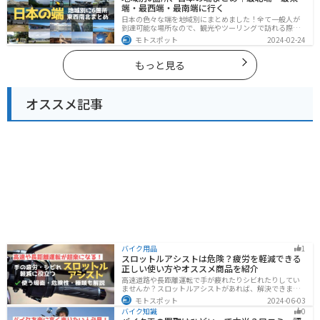
端・最西端・最南端に行く
日本の色々な端を地域別にまとめました！全て一般人が
到達可能な場所なので、観光やツーリングで訪れる際の
参考にしてください。
モトスポット
2024-02-24
もっと見る
オススメ記事
バイク用品
1
スロットルアシストは危険？疲労を軽減できる
正しい使い方やオススメ商品を紹介
高速道路や長距離運転で手が疲れたりシビれたりしてい
ませんか？スロットルアシストがあれば、解決できま
す。この記事ではスロットルアシストを安全に使う場
モトスポット
2024-06-03
面、危険性、種類、オススメの商品について解説しま
バイク知識
0
す。長距離運転をもっと楽にしたいと思っている人は参