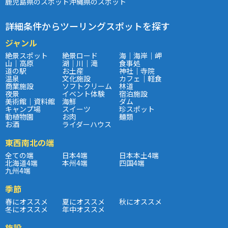
鹿児島県のスポット
沖縄県のスポット
詳細条件からツーリングスポットを探す
ジャンル
絶景スポット
絶景ロード
海｜海岸｜岬
山｜高原
湖｜川｜滝
食事処
道の駅
お土産
神社｜寺院
温泉
文化施設
カフェ｜軽食
商業施設
ソフトクリーム
林道
夜景
イベント体験
宿泊施設
美術館｜資料館
海鮮
ダム
キャンプ場
スイーツ
珍スポット
動植物園
お肉
麺類
お酒
ライダーハウス
東西南北の端
全ての端
日本4端
日本本土4端
北海道4端
本州4端
四国4端
九州4端
季節
春にオススメ
夏にオススメ
秋にオススメ
冬にオススメ
年中オススメ
施設