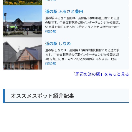
探しにも最適です。また、併設されているレストランで
は、地元の食材をふんだんに使った郷土料理やそばなど
道の駅 ふるさと豊田
を楽しむことができます。 バイクで訪れる場合、道の駅
には広々とした駐車場が完備されているので安心です。
道の駅 ふるさと豊田は、長野県下伊那郡豊田村にある道
周辺には、秋には一面の黄金色に染まる「黄金の里」
の駅です。中央自動車道松川インターチェンジから国道1
や、ブナの原生林が広がる「秋山郷」など、自然豊かな
53号線を飯田方面へ約10分というアクセス良好な立地に
観光スポットが点在しています。道の駅 北信州やまうち
あります。 地元の農産物が並ぶ直売所が人気で、新鮮な
#道の駅
を拠点に、自然を満喫するツーリングを楽しむのもおす
野菜や果物をはじめ、地元産の味噌や漬物、山菜の加工
すめです。
品などが販売されています。とくに、りんごやなし、ぶ
道の駅 しなの
どうなどの果物は、旬の時期には種類豊富に揃うので、
ドライブのお土産にもおすすめです。 食堂では、地元産
道の駅 しなのは、長野県上伊那郡南箕輪村にある道の駅
の食材を使った蕎麦やうどん、定食などが味わえます。
です。中央自動車道の伊那インターチェンジから国道15
名物の「豊田丼」は、地元産の豚肉と野菜を甘辛く煮込
3号を飯田方面に向かい約5分の場所にあります。 地元の
んだ丼ぶりで、ボリューム満点の一品です。バイクで訪
農産物が人気で、新鮮な野菜や果物が販売されている直
#道の駅
れた際には、駐車場にバイクラックが設置されているの
売所は多くの観光客で賑わいます。とくに、春には地元
で安心です。 周辺には、豊かな自然が広がっており、春
産のアスパラガス、夏にはトウモロコシ、秋にはりんご
「周辺の道の駅」をもっと見る
には桜、秋には紅葉と、四季折々の景色を楽しむことが
やりんごを使ったお菓子などが人気です。 また、レスト
できます。また、道の駅から車で約10分の場所には、温
ランでは地元産の食材を使った料理を楽しむことができ
泉施設「ふれあいランド豊田」があり、日帰り入浴も可
ます。名物は、信州味噌を使ったラーメンや、地元産の
能です。道の駅 ふるさと豊田は、ドライブの休憩はもち
蕎麦粉を使った手打ち蕎麦です。 バイクで訪れる際は、
ろん、地元の魅力を満喫できるスポットとしてもおすす
オススメスポット紹介記事
道の駅 しなのの広い駐車場にバイクを停めることができ
めです。
ます。ツーリングの休憩場所としても最適です。 周辺に
は、高遠城址公園や、中央アルプス駒ヶ岳など、観光ス
ポットも点在しています。道の駅 しなのを拠点に、長野
県の自然を満喫するのも良いでしょう。