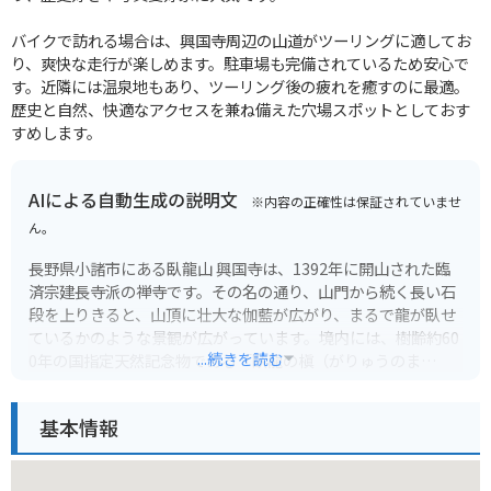
バイクで訪れる場合は、興国寺周辺の山道がツーリングに適してお
り、爽快な走行が楽しめます。駐車場も完備されているため安心で
す。近隣には温泉地もあり、ツーリング後の疲れを癒すのに最適。
歴史と自然、快適なアクセスを兼ね備えた穴場スポットとしておす
すめします。
AIによる自動生成の説明文
※内容の正確性は保証されていませ
ん。
長野県小諸市にある臥龍山 興国寺は、1392年に開山された臨
済宗建長寺派の禅寺です。その名の通り、山門から続く長い石
段を上りきると、山頂に壮大な伽藍が広がり、まるで龍が臥せ
ているかのような景観が広がっています。境内には、樹齢約60
...続きを読む
0年の国指定天然記念物である「臥龍の槇（がりゅうのま
き）」があり、その威厳ある姿は訪れる人々を圧倒します。ま
た、本堂に安置されている「木造聖観音菩薩坐像」は、国の重
基本情報
要文化財に指定されており、静寂な空間で歴史と精神性に触れ
ることができます。