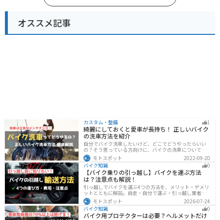
オススメ記事
カスタム・整備
1
綺麗にしておくと愛車が長持ち！ 正しいバイク
の洗車方法を紹介
自分でバイク洗車したいけど、どこでどうやったらいい
の？そう思っている方向けに、バイクの洗車について徹
底的にまとめました。バイク洗車ができる場所から洗車
モトスポット
2022-09-20
手順まで全て解説します。正しい洗車方法は身につける
バイク知識
0
ことでバイクのメンテナンスにもなります。
【バイク乗りの引っ越し】バイクを運ぶ方法
は？注意点も解説！
引っ越しでバイクを運ぶ4つの方法を、メリット・デメリ
ットとともに解説。自走・自分で運ぶ・引っ越し業者・
バイク専門業者の選び方や輸送時の注意点、駐輪場所の
モトスポット
2026-07-24
確保、住所変更など必要な手続きも紹介します。
バイク知識
0
バイク用プロテクターは必要？ヘルメットだけ