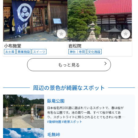
小布施堂
岩松院
お土産
商業施設
スイーツ
神社｜寺院
文化施設
もっと見る
周辺の景色が綺麗なスポット
臥竜公園
日本桜名所100選に選ばれているスポットで、春は桜が
有名な公園です。池の周り一周、すべて桜が植えてあ
り、スポットライトに照らされるととてもきれいな景色
が見られます。また、動物園が隣にあり、昔有名だった
#動植物園
#絶景スポット
カンガルーの子孫がいます。
毛無峠