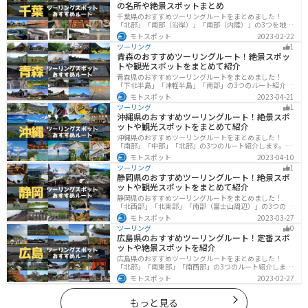
の名所や絶景スポットまとめ
千葉県のおすすめツーリングルートをまとめました！
「北部」「南部（沿岸）」「南部（内陸）」の3つを地域
別で紹介します！千葉は首都圏からのアクセスも良く、
モトスポット
2023-02-22
海と山どちらも堪能できるのでツーリングには最適な場
ツーリング
1
所です。
青森のおすすめツーリングルート！絶景スポッ
トや観光スポットをまとめて紹介
青森県のおすすめツーリングルートをまとめました！
「下北半島」「津軽半島」「南部」の3つのルート紹介し
ます。自然に恵まれた風光明媚な景色や歴史文化に触れ
モトスポット
2023-04-21
られる観光スポットが多くあります。バイクで青森県に
ツーリング
1
ツーリングに行く際は参考にしてください。
沖縄県のおすすめツーリングルート！絶景スポ
ットや観光スポットをまとめて紹介
沖縄県のおすすめツーリングルートをまとめました！
「南部」「中部」「北部」の3つのルート紹介します。美
しいビーチや歴史と文化に溢れたスポットが多数あり、
モトスポット
2023-04-10
様々な楽しみ方ができます。バイクで沖縄県にツーリン
ツーリング
1
グに行く際は参考にしてください。
静岡県のおすすめツーリングルート！絶景スポ
ットや観光スポットをまとめて紹介
静岡県のおすすめツーリングルートをまとめました！
「北西部」「北東部」「南部（富士山周辺）」の3つのル
ート紹介します。富士山を中心に自然豊かな景色や食事
モトスポット
2023-03-27
を楽しめるスポットが多数あります。バイクで静岡県に
ツーリング
0
ツーリングに行く際は参考にしてください。
広島県のおすすめツーリングルート！定番スポ
ットや絶景スポットを紹介
広島県のおすすめツーリングルートをまとめました！
「北部」「南東部」「南西部」の3つのルート紹介しま
す。自然豊かな山と海だけでなく、歴史的価値のある建
モトスポット
2023-02-27
造物も多数あるので、飽きることなくツーリングを堪能
できます。バイクで広島県にツーリングに行く際は参考
にしてください。
もっと見る