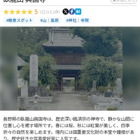
5
（口コミ1件）
#絶景スポット
#山｜高原
#神社｜寺院
長野県の臥龍山興国寺は、歴史深い臨済宗の禅寺で、静かな山間に
位置し心を癒す場所です。春には桜、秋には紅葉が美しく、四季
折々の自然を楽しめます。境内には国重要文化財の本堂や鐘楼があ
り、歴史好きや写真愛好家に人気です。