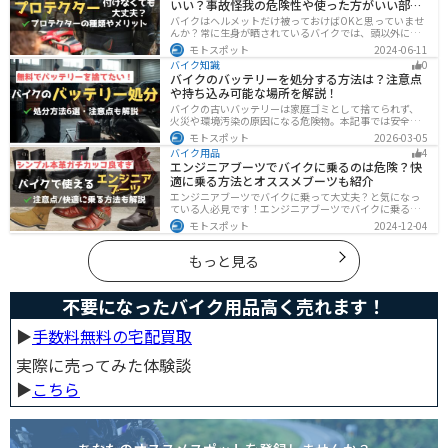
いい？事故怪我の危険性や使った方がいい部位
も解説
バイクはヘルメットだけ被っておけばOKと思っていませ
んか？常に生身が晒されているバイクでは、頭以外にも
胸・背中・脚・腕など怪我のリスクが非常に高いです。
モトスポット
2024-06-11
プロテクターをちゃんと付けていれば事故の致命傷の7
バイク知識
0
0%は防げると言われています。安全にバイクに乗るため
バイクのバッテリーを処分する方法は？注意点
にプロテクターの種類やつけた方が良い部位などをまと
や持ち込み可能な場所を解説！
めました。
バイクの古いバッテリーは家庭ゴミとして捨てられず、
火災や環境汚染の原因になる危険物。本記事では安全な
保管方法や絶縁などの注意点、無料・低コストで回収し
モトスポット
2026-03-05
てもらう方法、買い取りの可否を解説。ナップスやオー
バイク用品
4
トバックス、イエローハットなどの回収対応店舗も紹介
エンジニアブーツでバイクに乗るのは危険？快
します。
適に乗る方法とオススメブーツも紹介
エンジニアブーツでバイクに乗って大丈夫？と気になっ
ている人必見です！エンジニアブーツでバイクに乗るメ
リットデメリット、おすすめのブーツまで徹底解説しま
モトスポット
2024-12-04
す。ファッション性が高く、バイクに乗っている時もそ
うじゃない時もかっこよくキメたい人にオススメです。
もっと見る
不要になったバイク用品高く売れます！
▶︎
手数料無料の宅配買取
実際に売ってみた体験談
▶︎
こちら