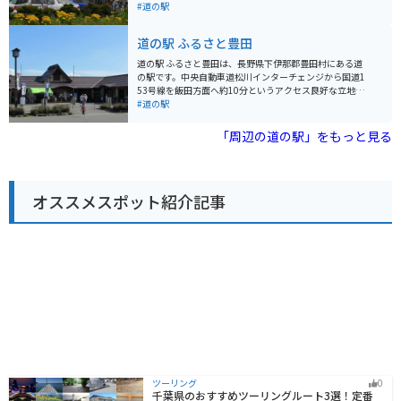
トも近くにあります。
鮮な野菜や山菜、きのこなどが販売されており、お土産
#道の駅
探しにも最適です。また、併設されているレストランで
は、地元の食材をふんだんに使った郷土料理やそばなど
道の駅 ふるさと豊田
を楽しむことができます。 バイクで訪れる場合、道の駅
には広々とした駐車場が完備されているので安心です。
道の駅 ふるさと豊田は、長野県下伊那郡豊田村にある道
周辺には、秋には一面の黄金色に染まる「黄金の里」
の駅です。中央自動車道松川インターチェンジから国道1
や、ブナの原生林が広がる「秋山郷」など、自然豊かな
53号線を飯田方面へ約10分というアクセス良好な立地に
観光スポットが点在しています。道の駅 北信州やまうち
あります。 地元の農産物が並ぶ直売所が人気で、新鮮な
#道の駅
を拠点に、自然を満喫するツーリングを楽しむのもおす
野菜や果物をはじめ、地元産の味噌や漬物、山菜の加工
すめです。
品などが販売されています。とくに、りんごやなし、ぶ
「周辺の道の駅」をもっと見る
どうなどの果物は、旬の時期には種類豊富に揃うので、
ドライブのお土産にもおすすめです。 食堂では、地元産
の食材を使った蕎麦やうどん、定食などが味わえます。
名物の「豊田丼」は、地元産の豚肉と野菜を甘辛く煮込
オススメスポット紹介記事
んだ丼ぶりで、ボリューム満点の一品です。バイクで訪
れた際には、駐車場にバイクラックが設置されているの
で安心です。 周辺には、豊かな自然が広がっており、春
には桜、秋には紅葉と、四季折々の景色を楽しむことが
できます。また、道の駅から車で約10分の場所には、温
泉施設「ふれあいランド豊田」があり、日帰り入浴も可
能です。道の駅 ふるさと豊田は、ドライブの休憩はもち
ろん、地元の魅力を満喫できるスポットとしてもおすす
めです。
ツーリング
0
千葉県のおすすめツーリングルート3選！定番