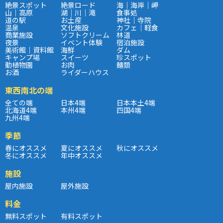
絶景スポット
絶景ロード
海｜海岸｜岬
山｜高原
湖｜川｜滝
食事処
道の駅
お土産
神社｜寺院
温泉
文化施設
カフェ｜軽食
商業施設
ソフトクリーム
林道
夜景
イベント体験
宿泊施設
美術館｜資料館
海鮮
ダム
キャンプ場
スイーツ
珍スポット
動植物園
お肉
麺類
お酒
ライダーハウス
東西南北の端
全ての端
日本4端
日本本土4端
北海道4端
本州4端
四国4端
九州4端
季節
春にオススメ
夏にオススメ
秋にオススメ
冬にオススメ
年中オススメ
施設
屋内施設
屋外施設
料金
無料スポット
有料スポット