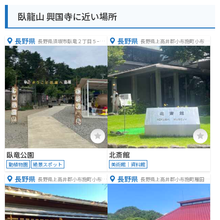
臥龍山 興国寺に近い場所
長野県
長野県
長野県須坂市臥竜２丁目５−１
長野県上高井郡小布施町小布施
３
４８５
臥竜公園
北斎館
動植物園
絶景スポット
美術館｜資料館
長野県
長野県
長野県上高井郡小布施町小布施
長野県上高井郡小布施町雁田６
８０８
１５