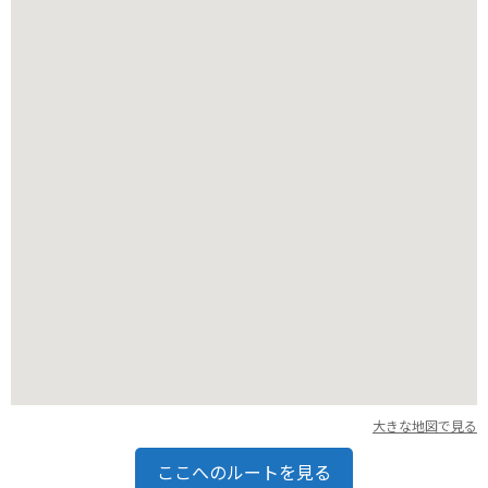
紅葉の時期には、山全体が燃えるような赤や黄色に染まり、息
をのむほどの美しさを見せます。展望台からは、小諸市街地や
浅間山、八ヶ岳連峰といった雄大な景色を一望でき、特に秋の
紅葉シーズンには多くの観光客で賑わいます。バイクでのツー
リングにも最適な場所で、爽やかな高原の風を感じながら、ワ
インディングロードを駆け抜けるのは格別な体験となるでしょ
う。寺院周辺には、小諸城址懐古園や布引観音などの観光スポ
ットも点在しており、合わせて巡るのもおすすめです。小諸市
は、そばや地酒といった名産品も豊富なので、旅の途中で味わ
ってみるのも良いでしょう。自然の美しさと歴史、そして文化
が調和する臥龍山 興国寺で、心静まるひとときをお過ごしくだ
さい。
大きな地図で見る
ここへのルートを見る