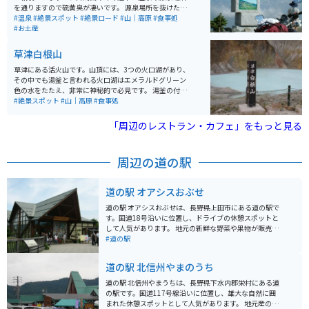
す。体力に自信があれば、「のぞき」付近の駐車場から
を通りますので硫黄臭が凄いです。 源泉場所を抜けた先
徒歩約1時間で登ることも可能です。
の景色は絶景です。まるで、もののけ姫の映画の中に入
#温泉
#絶景スポット
#絶景ロード
#山｜高原
#食事処
ったような世界です。ところどころ景色を堪能できるよ
#お土産
うに駐車場があるので、駐車して景色を堪能できます。
道幅はそれほど狭くありませんが、場所により危険個所
草津白根山
があるので、速度は注意してください。 草津温泉が近く
にあるので、合わせて訪れるのがオススメです。
草津にある活火山です。山頂には、3つの火口湖があり、
その中でも湯釜と言われる火口湖はエメラルドグリーン
色の水をたたえ、非常に神秘的で必見です。 湯釜の付近
には大型駐車場があります。草津温泉に行ったら是非、
#絶景スポット
#山｜高原
#食事処
立ち寄ることをオススメします。標高が高く、夏でも寒
いので、何か羽織るものがあると良いです。 注意点とし
「周辺のレストラン・カフェ」をもっと見る
ては、冬季（11月から4月頃）は通行止めになること、
活火山のため噴火警戒レベルに応じて年単位で立ち入り
禁止になることです。公式サイト、もしくは気象庁のサ
周辺の道の駅
イトの情報をチェックしてから行きましょう。
道の駅 オアシスおぶせ
道の駅 オアシスおぶせは、長野県上田市にある道の駅で
す。国道18号沿いに位置し、ドライブの休憩スポットと
して人気があります。 地元の新鮮な野菜や果物が販売さ
れている直売所や、蕎麦やうどん、地元産の食材を使っ
#道の駅
た料理が楽しめるレストランがあります。 バイクで訪れ
る場合、駐車場も広く停めやすいので安心です。道の駅
道の駅 北信州やまのうち
オアシスおぶせは、周辺に観光スポットも多いので、観
光拠点としてもおすすめです。 特産品としては、りんご
道の駅 北信州やまうちは、長野県下水内郡栄村にある道
やぶどうなどの果物、きのこ、山菜などが有名です。ま
の駅です。国道117号線沿いに位置し、雄大な自然に囲
た、上田城跡公園や別所温泉など、歴史的な観光スポッ
まれた休憩スポットとして人気があります。 地元産の新