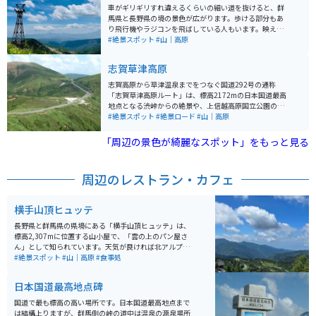
車がギリギリすれ違えるくらいの細い道を抜けると、群
馬県と長野県の境の景色が広がります。歩ける部分もあ
り飛行機やラジコンを飛ばしている人もいます。映える
写真が撮れたら空いていればゆっくり出来るくらいのど
#絶景スポット
#山｜高原
かな場所です。道中自然動物(鹿や熊、猿)をみられま
す。
志賀草津高原
志賀高原から草津温泉までをつなぐ国道292号の通称
「志賀草津高原ルート」は、標高2172mの日本国道最高
地点となる渋峠からの絶景や、上信越高原国立公園の雄
大な自然を感じることのできる全長約40km程にワイン
#絶景スポット
#絶景ロード
#山｜高原
ディングロードである。
「周辺の景色が綺麗なスポット」をもっと見る
周辺のレストラン・カフェ
横手山頂ヒュッテ
長野県と群馬県の県境にある「横手山頂ヒュッテ」は、
標高2,307mに位置する山小屋で、「雲の上のパン屋さ
ん」として知られています。天気が良ければ北アルプス
や富士山、佐渡島まで望むことができ、壮大な360度の
#絶景スポット
#山｜高原
#食事処
パノラマや雲海も楽しめます。 名物は焼きたてのパンや
パンを使ったシチューで、絶景とともに味わうひととき
日本国道最高地点碑
は格別。山頂へはマイカーやバイクの乗り入れができな
いため、「スカイレーター」や「スカイペア」「ロマン
国道で最も標高の高い場所です。日本国道最高地点まで
スリフト」（いずれも有料）を利用してアクセスしま
は結構上りますが、群馬側の峠の道中は温泉の源泉場所