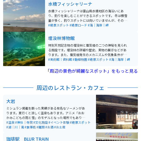
水橋フィッシャリーナ
水橋フィッシャリーナは富山県水橋地区の海沿いにあ
り、釣りを楽しむことができるスポットです。 冬は積雪
量が多く、釣りスポットには向いていませんが、その他
のシーズンはいつでも楽しむことができる場所です。 駐
#絶景スポット
#絶景ロード
#海｜海岸｜岬
車場も広く、釣り初心者の方にもおすすめのスポットで
す。 見晴らしが良いので、釣りをしなくても気晴らしに
埋没林博物館
ちょうど良い場所です。
特別天然記念物の埋没林と蜃気楼の二つの神秘を見られ
る施設です。埋没林の詳細や歴史、実物の展示などがあ
ります。また、蜃気楼発生のメカニズムや気象条件があ
えば実際に蜃気楼を見ることもできる施設です。入口に
#美術館｜資料館
#動植物園
#絶景スポット
#海｜海岸｜岬
はカフェもあるので休憩もできます。
「周辺の景色が綺麗なスポット」をもっと見る
周辺のレストラン・カフェ
大岩
ミシュラン掲載を断った実績がある有名なソーメンがあ
ります。夏行くと涼しく温泉もあります。アニメ「おお
かみこどもの雨と雪」のモデルとなった場所でもありま
す。 滝に打たれる体験もできます。山菜料理やかき氷も
#温泉
#神社｜寺院
#文化施設
#イベント体験
#絶景スポット
おいしく、お土産にあんころ餅がオススメです。近くに
#湖｜川｜滝
#食事処
#麺類
#お酒
#お土産
ある不動明王の石仏が大きくて素敵です。
珈琲駅 BLUR TRAIN