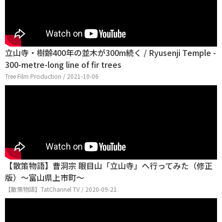
立山寺・樹齢400年の並木が300m続く / Ryusenji Temple -
300-metre-long line of fir trees
Tree Film Production / 2021-10-06
【散策物語】曹洞宗 眼目山「立山寺」へ行ってみた（修正
版）～富山県上市町～
【散策物語】TatChannel TV / 2020-09-21