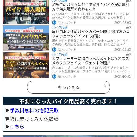
バイク知識
0
具体的な方法がわかります。
初めてのバイクはどこで買う？バイク屋の選び
方や購入場所で変わること
バイクはどこで買っても同じ…ではありません！特に初
めてのバイクを購入する際のお店選びはとても重要で
す。どんなお店で購入するのがベストなのか？失敗しな
モトスポット
2024-06-03
いお店選びのポイントをまとめます。
バイク用品
0
屋外用おすすめバイクカバー14選！選び方のコ
ツ＆チェックポイントも解説
屋外で使える最強のバイクカバーをまとめました！バイ
クの劣化の原因となる雨風、紫外線、砂などからバイク
を守ることはもちろん、盗難やいたずら対策にもなりま
モトスポット
2024-02-23
す。バイクカバーの選び方からオススメまでまとめまし
バイク用品
0
たので、カバーを探している人はぜひ参考にしてくださ
カフェレーサーに似合うヘルメットは？オスス
い。
メのフルフェイス・ジェット24選！
カフェレーサーに似合う、レトロでスタイリッシュなヘ
ルメットを厳選紹介！フルフェイス14選とジェット10選
の多彩なラインナップで、安全性とデザインの両立を実
モトスポット
2024-10-31
現。こだわりのヘルメットで、あなたのライダーズライ
フをより魅力的にアップグレードしましょう！
もっと見る
不要になったバイク用品高く売れます！
▶︎
手数料無料の宅配買取
実際に売ってみた体験談
▶︎
こちら