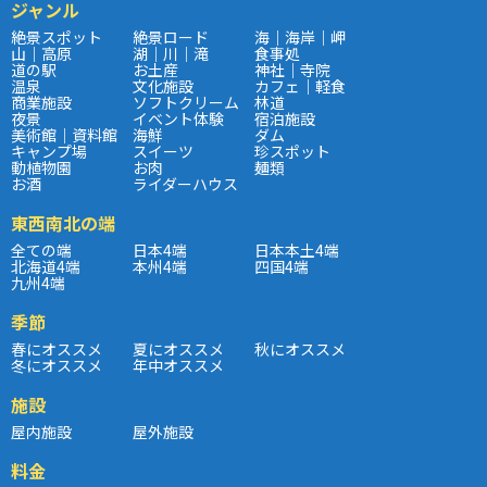
ジャンル
絶景スポット
絶景ロード
海｜海岸｜岬
山｜高原
湖｜川｜滝
食事処
道の駅
お土産
神社｜寺院
温泉
文化施設
カフェ｜軽食
商業施設
ソフトクリーム
林道
夜景
イベント体験
宿泊施設
美術館｜資料館
海鮮
ダム
キャンプ場
スイーツ
珍スポット
動植物園
お肉
麺類
お酒
ライダーハウス
東西南北の端
全ての端
日本4端
日本本土4端
北海道4端
本州4端
四国4端
九州4端
季節
春にオススメ
夏にオススメ
秋にオススメ
冬にオススメ
年中オススメ
施設
屋内施設
屋外施設
料金