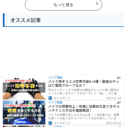
もっと見る
オススメ記事
バイク用品
1
バイク用オススメ防寒手袋6+3選！最強はやっ
ぱり電熱グローブなの？
冬のライディングで防寒の必要性がもっとも高い箇所は
どこだと思いますか？ それは「手」と「指」。手と指が
冷えてしまうと、防寒ジャケットをいくら着込んでも寒
モトスポット
2023-11-18
さから逃れることはできません。そんな防寒の要となる
バイク知識
0
オススメ防寒手袋を紹介します。
バイクの燃費向上・改善に効果的な走り方やメ
ンテナンス方法を徹底解説！
バイクの燃費が気になる方は必見！この記事では、燃費
を良くする走り方やメンテナンス方法を紹介していま
す。実は、車体そのものや荷物を軽くすることで、燃費
モトスポット
2024-09-21
の向上が可能です。この記事を読めば、燃費を改善する