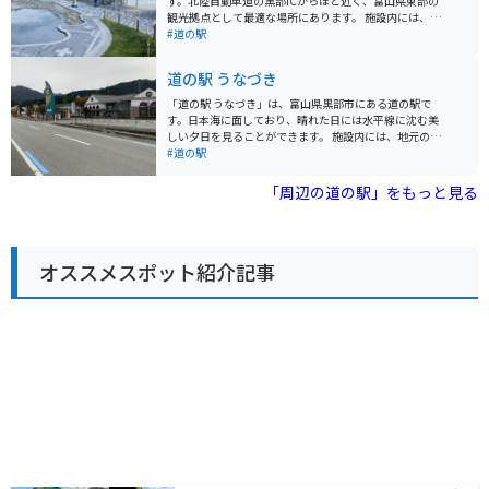
す。北陸自動車道の黒部ICからほど近く、富山県東部の
す。富山湾沿岸を走る「シーサイドライン」は、景色が
観光拠点として最適な場所にあります。 施設内には、地
良くツーリングにおすすめのルートです。道の駅で休憩
元の新鮮な野菜や果物を販売する「よんなな市場」や、
#道の駅
を挟みながら、海風を感じながらのんびり走るのがおす
黒部市の特産品を販売する「くろべの物産と観光案内 K
すめです。 周辺には、遊覧船で富山湾の景観や魚を観察
OKOプラザ」などがあります。 また、富山湾の新鮮な魚
道の駅 うなづき
できる「魚津港」や、温泉施設もあります。道の駅を拠
介類を使った料理が楽しめるレストラン「漁師の店 きじ
点に、富山湾の魅力を満喫してみてください。
ま」も人気です。バイクで訪れる場合、道の駅には広い
「道の駅 うなづき」は、富山県黒部市にある道の駅で
駐車場が完備されているので安心です。富山湾の絶景を
す。日本海に面しており、晴れた日には水平線に沈む美
眺めながら、地元の美味しいものを堪能してみてはいか
しい夕日を見ることができます。 施設内には、地元の新
がでしょうか。 黒部市は、黒部峡谷や宇奈月温泉など、
鮮な魚介類を販売する「魚々の駅」、地元産の野菜や特
#道の駅
自然豊かな観光地としても知られています。道の駅 KOK
産品を販売する「うなづき食彩館」などがあります。 レ
Oくろべを拠点に、周辺の観光スポットにも足を運んで
ストランでは、新鮮な海の幸を使った料理を楽しむこと
「周辺の道の駅」をもっと見る
みてください。
ができ、特に、紅ズワイガニを使った「紅ズワイガニ
丼」がおすすめです。 バイクで訪れる場合、道の駅には
広い駐車場が完備されているので安心です。また、日本
海沿岸を走る国道8号線は、景色が良くツーリングにも
オススメスポット紹介記事
最適です。 周辺には、魚介類を扱う飲食店が多く、新鮮
な海の幸を味わいたい方におすすめです。また、道の駅
から車で約10分の場所にある「生地海岸」は、海水浴や
サーフィンなどのマリンスポーツを楽しむことができま
す。