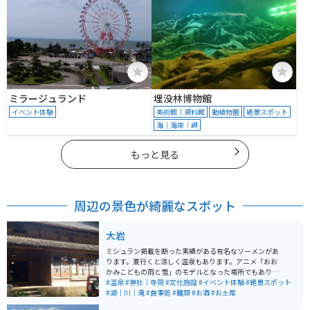
ミラージュランド
埋没林博物館
イベント体験
美術館｜資料館
動植物園
絶景スポット
海｜海岸｜岬
もっと見る
周辺の景色が綺麗なスポット
大岩
ミシュラン掲載を断った実績がある有名なソーメンがあ
ります。夏行くと涼しく温泉もあります。アニメ「おお
かみこどもの雨と雪」のモデルとなった場所でもありま
す。 滝に打たれる体験もできます。山菜料理やかき氷も
#温泉
#神社｜寺院
#文化施設
#イベント体験
#絶景スポット
おいしく、お土産にあんころ餅がオススメです。近くに
#湖｜川｜滝
#食事処
#麺類
#お酒
#お土産
ある不動明王の石仏が大きくて素敵です。