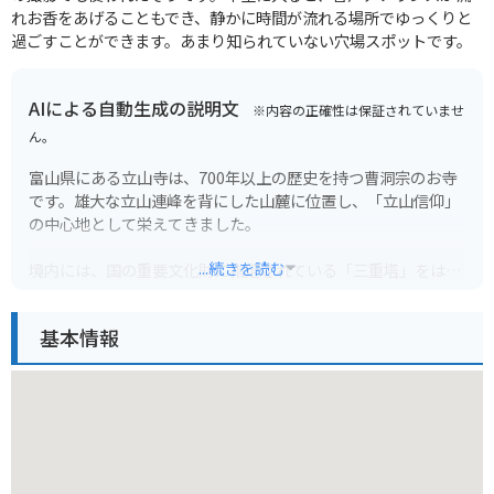
れお香をあげることもでき、静かに時間が流れる場所でゆっくりと
過ごすことができます。あまり知られていない穴場スポットです。
AIによる自動生成の説明文
※内容の正確性は保証されていませ
ん。
富山県にある立山寺は、700年以上の歴史を持つ曹洞宗のお寺
です。雄大な立山連峰を背にした山麓に位置し、「立山信仰」
の中心地として栄えてきました。
...続きを読む
境内には、国の重要文化財に指定されている「三重塔」をはじ
め、鎌倉時代の建築様式を残す「山門」や、国の名勝に指定さ
れている「庭園」など、見どころがたくさんあります。特に、
基本情報
秋の紅葉シーズンは、境内全体が鮮やかに色づき、多くの観光
客で賑わいます。
立山寺までは、山道を登っていくことになるので、バイクで行
く場合は注意が必要です。駐車場はありますが、紅葉シーズン
中は混雑が予想されるので、時間に余裕を持って訪れることを
おすすめします。