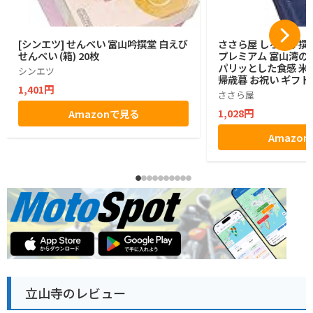
[シンエツ] せんべい 富山吟撰堂 白えび
ささら屋 しろえび撰
せんべい (箱) 20枚
プレミアム 富山湾の
パリッとした食感 米菓
シンエツ
帰歳暮 お祝い ギフト
1,401円
物 贈答 (9枚)
ささら屋
1,028円
Amazonで見る
Amazo
立山寺のレビュー