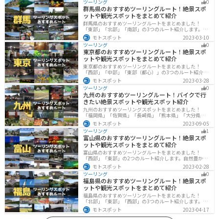
ツーリング
0
群馬県のおすすめツーリングルート！絶景スポ
ットや観光スポットをまとめて紹介
群馬県のおすすめツーリングルートをまとめました！
「東部」「北部」「南部」の3つのルート紹介します。草
津温泉や伊香保温泉など全国でも有名な温泉や豊かな自
モトスポット
2023-03-10
然を満喫するツーリングができます。バイクで群馬県に
ツーリング
0
ツーリングに行く際は参考にしてください。
東京都のおすすめツーリングルート！絶景スポ
ットや観光スポットをまとめて紹介
東京都のおすすめツーリングルートをまとめました！
「西部」「中部」「東部（都心）」の3つのルート紹介し
ます。西に行けば奥多摩の自然、東に行けば都心スポッ
モトスポット
2023-03-28
トと、自然も街も楽しめるスポットが多数あります。バ
ツーリング
0
イクで東京都にツーリングに行く際は参考にしてくださ
九州のおすすめツーリングルート！バイクで行
い。
きたい絶景スポットや観光スポット紹介
九州のおすすめツーリングスポットをまとめました！
「福岡県」「佐賀県」「長崎県」「熊本県」「大分県」
「宮崎都」「鹿児島県」の各県の観光地紹介します。自
モトスポット
2023-09-05
然豊かな山々や湖、温泉地が点在し、四季折々の景色を
ツーリング
1
楽しめるスポットが多数あります。バイクで九州にツー
富山県のおすすめツーリングルート！絶景スポ
リングに行く際は参考にしてください。
ットや観光スポットをまとめて紹介
富山県のおすすめツーリングルートをまとめました！
「西部」「東部」の2つのルート紹介します。自然豊かな
山と海、温泉が充実しており、美術館などもあるので、
モトスポット
2023-02-28
自然を満喫するツーリングができます。バイクで富山県
ツーリング
0
にツーリングに行く際は参考にしてください。
福島県のおすすめツーリングルート！絶景スポ
ットや観光スポットをまとめて紹介
福島県のおすすめツーリングルートをまとめました！
「北部」「東部」「西部」の3つのルート紹介します。内
陸部には山々が連なり、海岸線は太平洋に面してるので
モトスポット
2023-04-17
観光スポットが多数あります。バイクで福島県にツーリ
ングに行く際は参考にしてください。