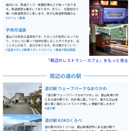
店内には、鉄道グッズ・新聞記事などが貼ってありま
す。鉄道模型も展示してあります。恐らく、北陸地方で
唯一の鉄道喫茶だと思います。椅子も鉄道車両風のもの
でした。テレビ取材も多数来ているそうです。
#カフェ｜軽食
宇奈月温泉
富山では有名な温泉地です。トロッコが名所になってお
り、トロッコに乗って自然を感じることができます。 近
くにダムがあり、迫力があります。冬は雪がすごいです
が、絶景です。
#温泉
#ダム
#絶景スポット
#カフェ｜軽食
#宿泊施設
「周辺のレストラン・カフェ」をもっと見る
周辺の道の駅
道の駅 ウェーブパークなめりかわ
「道の駅 ウェーブパークなめりかわ」は、富山県滑川市
にある道の駅です。日本海に面しており、雄大な立山連
峰と青い海のコントラストが美しい景観が楽しめます。
新鮮な魚介類を販売する「海鮮市場」や、地元食材を使
#道の駅
った食事を提供するレストランがあり、富山湾の幸を堪
能できます。また、併設の「ほたるいかミュージアム」
道の駅 KOKOくろべ
では、滑川市の特産品であるホタルイカの発光ショーや
生態について学ぶことができます。 バイクで訪れる場
道の駅 KOKOくろべは、富山県黒部市にある道の駅で
合、道の駅には広い駐車場が完備されているので安心で