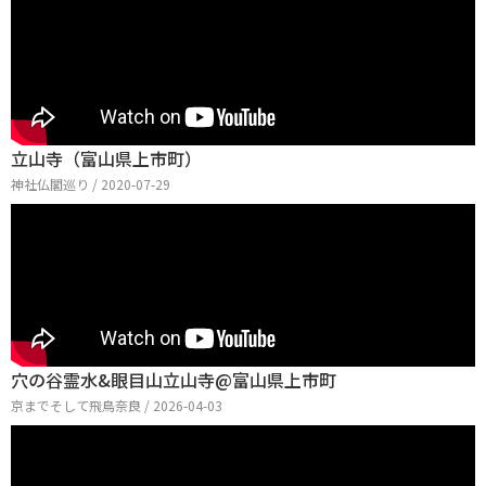
立山寺（富山県上市町）
神社仏閣巡り / 2020-07-29
穴の谷霊水&眼目山立山寺@富山県上市町
京までそして飛鳥奈良 / 2026-04-03