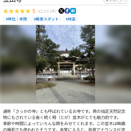
5
（口コミ1件）
#神社｜寺院
#絶景スポット
#林道
通称「さっかの寺」とも呼ばれているお寺です。県の指定天然記念
物にもされている長く続く栂（とが）並木がとても魅力的です。
季節や時間によっていろんな顔をみせてくれます。この並木は映画
の撮影でも使われたそうです。本堂に入ると、音声アナウンスが流