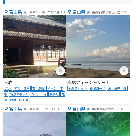
富山県
富山県
富山県中新川郡上市町大岩１１
富山県富山市水橋辻ヶ堂２６７
９番地２８
大岩
水橋フィッシャリーナ
温泉
神社｜寺院
文化施設
イベント体
絶景スポット
絶景ロード
海｜海岸｜岬
験
絶景スポット
湖｜川｜滝
食事処
麺
類
お酒
お土産
富山県
富山県
富山県魚津市三ケ１１８１−１
富山県魚津市釈迦堂８１４