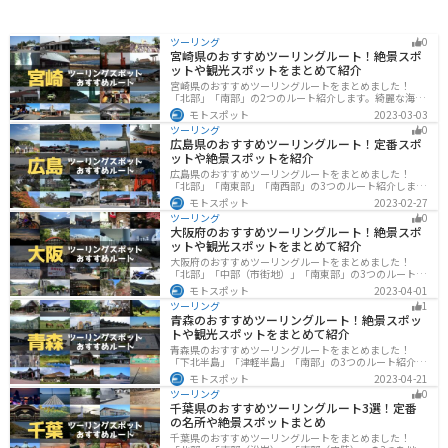
ツーリング
0
宮崎県のおすすめツーリングルート！絶景スポ
ットや観光スポットをまとめて紹介
宮崎県のおすすめツーリングルートをまとめました！
「北部」「南部」の2つのルート紹介します。綺麗な海岸
線が特徴的な海・自然豊かな山・趣のある神社を満喫す
モトスポット
2023-03-03
るツーリングができます。バイクで宮崎県にツーリング
ツーリング
0
に行く際は参考にしてください。
広島県のおすすめツーリングルート！定番スポ
ットや絶景スポットを紹介
広島県のおすすめツーリングルートをまとめました！
「北部」「南東部」「南西部」の3つのルート紹介しま
す。自然豊かな山と海だけでなく、歴史的価値のある建
モトスポット
2023-02-27
造物も多数あるので、飽きることなくツーリングを堪能
ツーリング
0
できます。バイクで広島県にツーリングに行く際は参考
大阪府のおすすめツーリングルート！絶景スポ
にしてください。
ットや観光スポットをまとめて紹介
大阪府のおすすめツーリングルートをまとめました！
「北部」「中部（市街地）」「南東部」の3つのルート紹
介します。歴史と近代が融合した魅力的なエリアで様々
モトスポット
2023-04-01
な楽しみ方ができます。バイクで大阪府にツーリングに
ツーリング
1
行く際は参考にしてください。
青森のおすすめツーリングルート！絶景スポッ
トや観光スポットをまとめて紹介
青森県のおすすめツーリングルートをまとめました！
「下北半島」「津軽半島」「南部」の3つのルート紹介し
ます。自然に恵まれた風光明媚な景色や歴史文化に触れ
モトスポット
2023-04-21
られる観光スポットが多くあります。バイクで青森県に
ツーリング
0
ツーリングに行く際は参考にしてください。
千葉県のおすすめツーリングルート3選！定番
の名所や絶景スポットまとめ
千葉県のおすすめツーリングルートをまとめました！