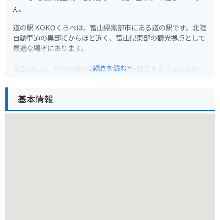
ん。
道の駅 KOKOくろべは、富山県黒部市にある道の駅です。北陸
自動車道の黒部ICからほど近く、富山県東部の観光拠点として
最適な場所にあります。
...続きを読む
施設内には、地元の新鮮な野菜や果物を販売する「よんなな市
場」や、黒部市の特産品を販売する「くろべの物産と観光案内
KOKOプラザ」などがあります。
基本情報
また、富山湾の新鮮な魚介類を使った料理が楽しめるレストラ
ン「漁師の店 きじま」も人気です。バイクで訪れる場合、道の
駅には広い駐車場が完備されているので安心です。富山湾の絶
景を眺めながら、地元の美味しいものを堪能してみてはいかが
でしょうか。
黒部市は、黒部峡谷や宇奈月温泉など、自然豊かな観光地とし
ても知られています。道の駅 KOKOくろべを拠点に、周辺の観
光スポットにも足を運んでみてください。