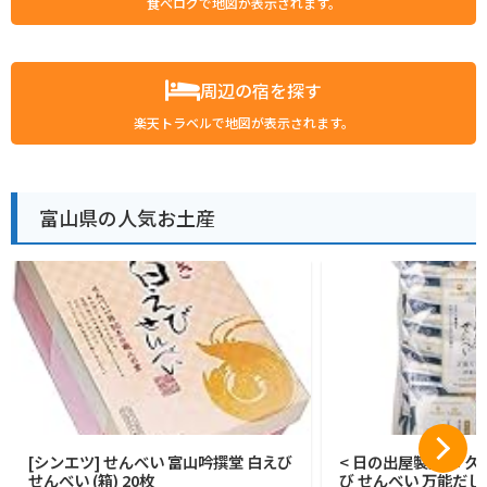
食べログで地図が表示されます。
周辺の宿を探す
楽天トラベルで地図が表示されます。
富山県の人気お土産
[シンエツ] せんべい 富山吟撰堂 白えび
< 日の出屋製菓 × 久
せんべい (箱) 20枚
び せんべい 万能だし