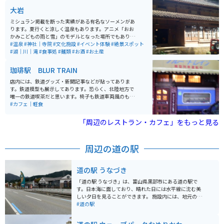
大岩
ミシュラン掲載を断った実績がある有名なソーメンがあ
ります。夏行くと涼しく温泉もあります。アニメ「おお
かみこどもの雨と雪」のモデルとなった場所でもありま
す。 滝に打たれる体験もできます。山菜料理やかき氷も
#温泉
#神社｜寺院
#文化施設
#イベント体験
#絶景スポット
おいしく、お土産にあんころ餅がオススメです。近くに
#湖｜川｜滝
#食事処
#麺類
#お酒
#お土産
ある不動明王の石仏が大きくて素敵です。
珈琲駅 BLUR TRAIN
店内には、鉄道グッズ・新聞記事などが貼ってありま
す。鉄道模型も展示してあります。恐らく、北陸地方で
唯一の鉄道喫茶だと思います。椅子も鉄道車両風のもの
でした。テレビ取材も多数来ているそうです。
#カフェ｜軽食
「周辺のレストラン・カフェ」をもっと見る
周辺の道の駅
道の駅 うなづき
「道の駅 うなづき」は、富山県黒部市にある道の駅で
す。日本海に面しており、晴れた日には水平線に沈む美
しい夕日を見ることができます。 施設内には、地元の新
鮮な魚介類を販売する「魚々の駅」、地元産の野菜や特
#道の駅
産品を販売する「うなづき食彩館」などがあります。 レ
ストランでは、新鮮な海の幸を使った料理を楽しむこと