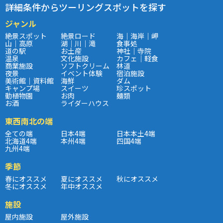
詳細条件からツーリングスポットを探す
ジャンル
絶景スポット
絶景ロード
海｜海岸｜岬
山｜高原
湖｜川｜滝
食事処
道の駅
お土産
神社｜寺院
温泉
文化施設
カフェ｜軽食
商業施設
ソフトクリーム
林道
夜景
イベント体験
宿泊施設
美術館｜資料館
海鮮
ダム
キャンプ場
スイーツ
珍スポット
動植物園
お肉
麺類
お酒
ライダーハウス
東西南北の端
全ての端
日本4端
日本本土4端
北海道4端
本州4端
四国4端
九州4端
季節
春にオススメ
夏にオススメ
秋にオススメ
冬にオススメ
年中オススメ
施設
屋内施設
屋外施設