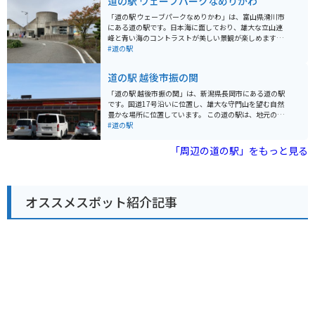
道の駅 ウェーブパークなめりかわ
ができ、特に、紅ズワイガニを使った「紅ズワイガニ
丼」がおすすめです。 バイクで訪れる場合、道の駅には
「道の駅 ウェーブパークなめりかわ」は、富山県滑川市
広い駐車場が完備されているので安心です。また、日本
にある道の駅です。日本海に面しており、雄大な立山連
海沿岸を走る国道8号線は、景色が良くツーリングにも
峰と青い海のコントラストが美しい景観が楽しめます。
最適です。 周辺には、魚介類を扱う飲食店が多く、新鮮
新鮮な魚介類を販売する「海鮮市場」や、地元食材を使
#道の駅
な海の幸を味わいたい方におすすめです。また、道の駅
った食事を提供するレストランがあり、富山湾の幸を堪
から車で約10分の場所にある「生地海岸」は、海水浴や
能できます。また、併設の「ほたるいかミュージアム」
道の駅 越後市振の関
サーフィンなどのマリンスポーツを楽しむことができま
では、滑川市の特産品であるホタルイカの発光ショーや
す。
生態について学ぶことができます。 バイクで訪れる場
「道の駅 越後市振の関」は、新潟県長岡市にある道の駅
合、道の駅には広い駐車場が完備されているので安心で
です。国道17号沿いに位置し、雄大な守門山を望む自然
す。富山湾沿岸を走る「シーサイドライン」は、景色が
豊かな場所に位置しています。 この道の駅は、地元の農
良くツーリングにおすすめのルートです。道の駅で休憩
産物直売所が人気です。新鮮な野菜や果物はもちろんの
#道の駅
を挟みながら、海風を感じながらのんびり走るのがおす
こと、地元で採れた山菜やきのこなども販売されていま
すめです。 周辺には、遊覧船で富山湾の景観や魚を観察
す。 また、併設されているレストラン「自然食Buffet う
「周辺の道の駅」をもっと見る
できる「魚津港」や、温泉施設もあります。道の駅を拠
ららの森」では、地元の食材をふんだんに使ったバイキ
点に、富山湾の魅力を満喫してみてください。
ングを楽しむことができます。 バイクで訪れる場合、道
の駅には広々とした駐車場が完備されているので安心で
す。ツーリングの休憩場所としても最適です。 周辺に
オススメスポット紹介記事
は、キャンプ場や温泉施設などもあり、自然を満喫した
い方にもおすすめです。