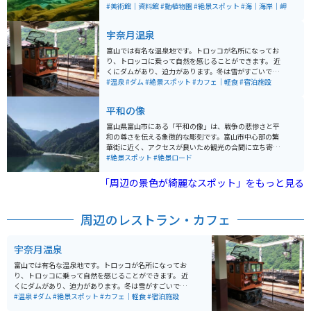
えば実際に蜃気楼を見ることもできる施設です。入口に
#美術館｜資料館
#動植物園
#絶景スポット
#海｜海岸｜岬
はカフェもあるので休憩もできます。
宇奈月温泉
富山では有名な温泉地です。トロッコが名所になってお
り、トロッコに乗って自然を感じることができます。 近
くにダムがあり、迫力があります。冬は雪がすごいです
が、絶景です。
#温泉
#ダム
#絶景スポット
#カフェ｜軽食
#宿泊施設
平和の像
富山県富山市にある「平和の像」は、戦争の悲惨さと平
和の尊さを伝える象徴的な彫刻です。富山市中心部の繁
華街に近く、アクセスが良いため観光の合間に立ち寄り
やすいスポットです。周辺にはカフェや土産物店があ
#絶景スポット
#絶景ロード
り、地元の文化も楽しめます。バイクで訪れる場合、近
隣に駐輪場があるため安心です。また、富山の美しい自
「周辺の景色が綺麗なスポット」をもっと見る
然や立山連峰を望むツーリングスポットも近く、ライダ
ーにとっても魅力的なエリアです。歴史と自然を感じな
がら平和の大切さを実感できる場所としておすすめで
周辺のレストラン・カフェ
す。
宇奈月温泉
富山では有名な温泉地です。トロッコが名所になってお
り、トロッコに乗って自然を感じることができます。 近
くにダムがあり、迫力があります。冬は雪がすごいです
が、絶景です。
#温泉
#ダム
#絶景スポット
#カフェ｜軽食
#宿泊施設