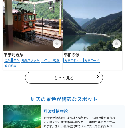
宇奈月温泉
平和の像
温泉
ダム
絶景スポット
カフェ｜軽食
絶景スポット
絶景ロード
宿泊施設
もっと見る
周辺の景色が綺麗なスポット
埋没林博物館
特別天然記念物の埋没林と蜃気楼の二つの神秘を見られ
る施設です。埋没林の詳細や歴史、実物の展示などがあ
ります。また、蜃気楼発生のメカニズムや気象条件があ