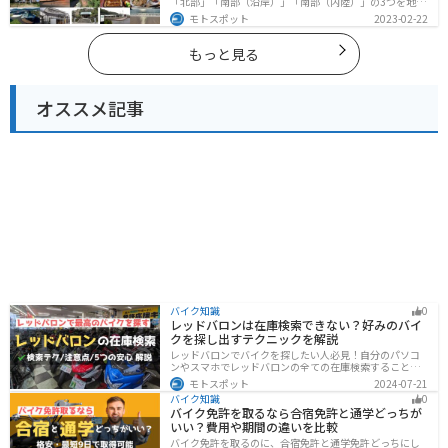
「北部」「南部（沿岸）」「南部（内陸）」の3つを地域
別で紹介します！千葉は首都圏からのアクセスも良く、
モトスポット
2023-02-22
海と山どちらも堪能できるのでツーリングには最適な場
所です。
もっと見る
オススメ記事
バイク知識
0
レッドバロンは在庫検索できない？好みのバイ
クを探し出すテクニックを解説
レッドバロンでバイクを探したい人必見！自分のパソコ
ンやスマホでレッドバロンの全ての在庫検索することは
不可能です。自分に合ったバイクを探すためには、店舗
モトスポット
2024-07-21
に行きイントラネットで探してもらう必要があります。
バイク知識
0
その際の注意点や自分に合ったバイクを見つけるテクニ
バイク免許を取るなら合宿免許と通学どっちが
ックをまとめました。
いい？費用や期間の違いを比較
バイク免許を取るのに、合宿免許と通学免許どっちにし