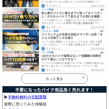
ようか悩んでいる人必見です！それぞれの特徴やメリッ
トデメリットをまとめました。早く安く免許取得したい
モトスポット
2022-12-03
なら合宿免許、他人と関わらず取りたいなら通学免許が
バイク知識
0
オススメです。自分に合った免許取得方法を選んでくだ
初心者がバイクに乗るまでに知っておくべきこ
さいね。
と！ゼロからバイクで走るまでの流れを徹底解
説
バイクに乗りたい人！知識ゼロでもこれさえ読めば全て
分かります！バイクの種類や排気量の基礎知識からバイ
クの選び方、免許の取り方、購入、納車、その後のバイ
モトスポット
2023-10-10
クライフまで全てサポートします！
カスタム・整備
1
ワンランク上の洗車を目指すライダー必見！オ
ススメ洗車グッズを紹介
バイクは常に綺麗にしておきたいですよね。自分で洗車
したい人向けに、バイク洗車に最適なオススメの洗車グ
ッズを紹介します。汚れを落とすシャンプーからツヤを
モトスポット
2022-09-20
出すワックスまで全て紹介します。自分でバイク洗車を
バイク知識
0
しようと思っている方は参考にしてください。
1日だけのバイク保険はない？短期間の保険を
かけて乗ることはできる？
バイクには1日単位の保険がないため、代替策の検討が必
要です。他人のバイクを借りるなら「ドライバー保
険」、125cc以下で家族が車持ちなら「ファミリーバイク
モトスポット
2026-01-01
特約」、自身のバイクなら「バイク保険の短期加入」が
有効です。手間を省くなら、任意保険込みの「レンタル
バイク」も選べます。
もっと見る
不要になったバイク用品高く売れます！
▶︎
手数料無料の宅配買取
実際に売ってみた体験談