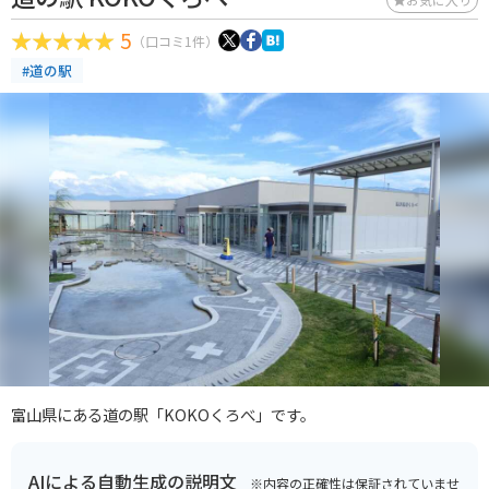
5
（口コミ1件）
#道の駅
富山県にある道の駅「KOKOくろべ」です。
AIによる自動生成の説明文
※内容の正確性は保証されていませ