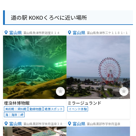
道の駅 KOKOくろべに近い場所
富山県
富山県
富山県魚津市釈迦堂８１４
富山県魚津市三ケ１１８１−１
埋没林博物館
ミラージュランド
美術館｜資料館
動植物園
絶景スポット
イベント体験
海｜海岸｜岬
富山県
富山県
富山県黒部市宇奈月温泉３８
富山県黒部市宇奈月温泉
−４５