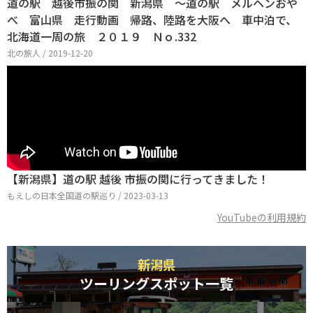
道の駅 越後市振の関 新潟県 ～道の駅 メルヘンおや
べ 富山県 走行動画 帰路、陸路を大阪へ 車中泊で、
北海道一周の旅 ２０１９ Ｎｏ.332
北の旅人 / 2019-12-20
【新潟県】道の駅 越後 市振の関に行ってきました！
もえしの日本全国道の駅巡り / 2023-03-13
YouTubeの利用規約
新潟県
ツーリングスポット一覧