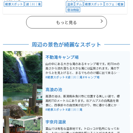
絶景スポット
湖｜川｜滝
温泉
ダム
絶景スポット
カフェ｜軽食
宿泊施設
もっと見る
周辺の景色が綺麗なスポット
不動滝キャンプ場
山の中にある大きな滝のあるキャンプ場です。約70mの
高さから流れ落ちる大きな滝には圧倒されます。滝の下
から上を見上げると、まるでもののけ姫に出て来るシシ
ガミの棲家のよう。雨の日は滝の水量が増し、ゴーゴー
#絶景スポット
#湖｜川｜滝
#キャンプ場
と唸りを上げながら土色の濁流が流れ落ちてきます。自
然の美しさと力強さを目の当たりにできる場所です。滝
高浪の池
の先の川沿いでは、キャンプが楽しめます。
高浪の池は、新潟県糸魚川市に位置する美しい湖で、標
高約750メートルにあります。北アルプスの白馬岳を背
景に、四季折々の自然美が広がり、特に春から夏にかけ
ては新緑が鮮やかで、秋には紅葉が湖面に映える絶景ス
#絶景スポット
#湖｜川｜滝
ポットです。池の周囲には遊歩道が整備されており、ハ
イキングや散策を楽しむことができます。 また、池の周
宇奈月温泉
辺には高浪の池キャンプ場もあり、アウトドアを楽しみ
ながら自然と触れ合うことができる場所です。高浪の池
富山では有名な温泉地です。トロッコが名所になってお
は、白馬岳から流れる雪解け水が溜まった自然の湖で、
り、トロッコに乗って自然を感じることができます。 近