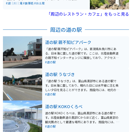
徒歩で約15分程です。雪解けの季節5月～8月は水量が多
#湖｜川｜滝
#食事処
#お土産
く見応えがあります。
「周辺のレストラン・カフェ」をもっと見る
周辺の道の駅
道の駅 親不知ピアパーク
「道の駅 親不知ピアパーク」は、新潟県糸魚川市にあ
る、日本海に面した道の駅です。ここは、北陸自動車道
の親不知インターチェンジに隣接しており、アクセスも
抜群です。施設内には、レストランや売店があり、地元
#道の駅
の新鮮な魚介類を使った料理や、お土産を購入すること
ができます。 親不知ピアパークの最大の魅力は、なんと
道の駅 うなづき
いってもその絶景です。展望台からは、日本海の荒波が
打ち寄せる豪快な海岸線「親不知・子不知」を一望する
「道の駅 うなづき」は、富山県黒部市にある道の駅で
ことができます。この断崖絶壁の風景は、古くから旅人
す。日本海に面しており、晴れた日には水平線に沈む美
たちの心を揺さぶってきました。また、晴れた日には、
しい夕日を見ることができます。 施設内には、地元の新
遠く佐渡島を望むこともできます。 バイクで訪れる場
鮮な魚介類を販売する「魚々の駅」、地元産の野菜や特
#道の駅
合、駐車場から展望台までは徒歩で移動する必要があり
産品を販売する「うなづき食彩館」などがあります。 レ
ますが、その価値は十分にあります。雄大な景色を眺め
ストランでは、新鮮な海の幸を使った料理を楽しむこと
道の駅 KOKOくろべ
ながら、休憩をとったり、写真を撮ったりして楽しむこ
ができ、特に、紅ズワイガニを使った「紅ズワイガニ
とができます。 親不知ピアパーク周辺には、世界ジオパ
丼」がおすすめです。 バイクで訪れる場合、道の駅には
道の駅 KOKOくろべは、富山県黒部市にある道の駅で
ークに認定されている「糸魚川ジオパーク」の観光スポ
広い駐車場が完備されているので安心です。また、日本
す。北陸自動車道の黒部ICからほど近く、富山県東部の
ットも点在しています。中でも、親不知海岸から約1km
海沿岸を走る国道8号線は、景色が良くツーリングにも
観光拠点として最適な場所にあります。 施設内には、地
ほど北にある「親不知記念館」は、江戸時代の旅の苦労
最適です。 周辺には、魚介類を扱う飲食店が多く、新鮮
元の新鮮な野菜や果物を販売する「よんなな市場」や、
#道の駅
や、親不知の歴史について学ぶことができるのでおすす
な海の幸を味わいたい方におすすめです。また、道の駅
黒部市の特産品を販売する「くろべの物産と観光案内 K