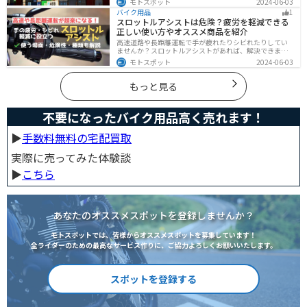
モトスポット
2024-06-03
読めば自分に最適なレンタルコンテナを見つけることが
バイク用品
1
できます。
スロットルアシストは危険？疲労を軽減できる
正しい使い方やオススメ商品を紹介
高速道路や長距離運転で手が疲れたりシビれたりしてい
ませんか？スロットルアシストがあれば、解決できま
す。この記事ではスロットルアシストを安全に使う場
モトスポット
2024-06-03
面、危険性、種類、オススメの商品について解説しま
す。長距離運転をもっと楽にしたいと思っている人は参
考にしてください。
もっと見る
不要になったバイク用品高く売れます！
▶︎
手数料無料の宅配買取
実際に売ってみた体験談
▶︎
こちら
あなたのオススメスポットを登録しませんか？
モトスポットでは、皆様からオススメスポットを募集しています！
全ライダーのための最高なサービス作りに、ご協力よろしくお願いいたします。
スポットを登録する