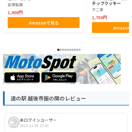
チップクッキー
岩塚製菓
不二家
1,400円
1,750円
Amazonで見る
Amazo
道の駅 越後市振の関のレビュー
未ログインユーザー
2022-11-06 23:42