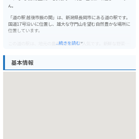
ん。
「道の駅 越後市振の関」は、新潟県長岡市にある道の駅です。
国道17号沿いに位置し、雄大な守門山を望む自然豊かな場所に
位置しています。
...続きを読む
この道の駅は、地元の農産物直売所が人気です。新鮮な野菜や
果物はもちろんのこと、地元で採れた山菜やきのこなども販売
されています。
基本情報
また、併設されているレストラン「自然食Buffet うららの森」
では、地元の食材をふんだんに使ったバイキングを楽しむこと
ができます。
バイクで訪れる場合、道の駅には広々とした駐車場が完備され
ているので安心です。ツーリングの休憩場所としても最適で
す。
周辺には、キャンプ場や温泉施設などもあり、自然を満喫した
い方にもおすすめです。