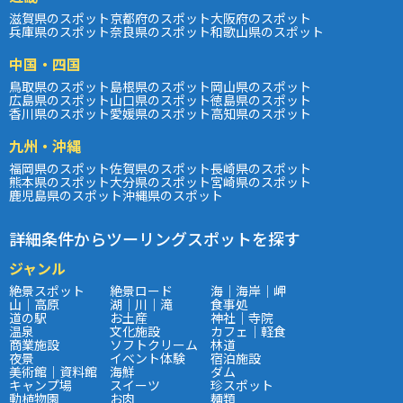
滋賀県のスポット
京都府のスポット
大阪府のスポット
兵庫県のスポット
奈良県のスポット
和歌山県のスポット
中国・四国
鳥取県のスポット
島根県のスポット
岡山県のスポット
広島県のスポット
山口県のスポット
徳島県のスポット
香川県のスポット
愛媛県のスポット
高知県のスポット
九州・沖縄
福岡県のスポット
佐賀県のスポット
長崎県のスポット
熊本県のスポット
大分県のスポット
宮崎県のスポット
鹿児島県のスポット
沖縄県のスポット
詳細条件からツーリングスポットを探す
ジャンル
絶景スポット
絶景ロード
海｜海岸｜岬
山｜高原
湖｜川｜滝
食事処
道の駅
お土産
神社｜寺院
温泉
文化施設
カフェ｜軽食
商業施設
ソフトクリーム
林道
夜景
イベント体験
宿泊施設
美術館｜資料館
海鮮
ダム
キャンプ場
スイーツ
珍スポット
動植物園
お肉
麺類