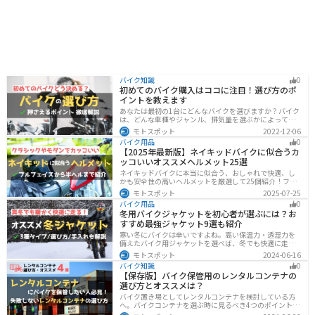
バイク知識
0
初めてのバイク購入はココに注目！選び方のポ
イントを教えます
あなたは最初の1台にどんなバイクを選びますか？バイク
は、どんな車種やジャンル、排気量を選ぶかによって今
後の楽しみ方が大きく変わるものなので、初めての愛車
モトスポット
2022-12-06
選びはとても重要です。この記事ではそんなバイク選び
バイク用品
0
のオススメポイントをお伝えします。
【2025年最新版】ネイキッドバイクに似合うカ
ッコいいオススメヘルメット25選
ネイキッドバイクに本当に似合う、おしゃれで快適、し
かも安全性の高いヘルメットを厳選して25個紹介！フル
フェイス・ジェット・システムなどタイプ別に特徴や選
モトスポット
2025-07-25
び方も徹底解説。街乗りやツーリング、初心者からベテ
バイク用品
0
ランまで満足できるモデルを集めました。
冬用バイクジャケットを初心者が選ぶには？お
すすめ最強ジャケット9選も紹介
寒い冬にバイクは辛いですよね。高い保温力・透湿力を
備えたバイク用ジャケットを選べば、冬でも快適に走る
ことができます！さらに電熱ジャケットであれば、どん
モトスポット
2024-06-16
な過酷な環境でも全く寒さを感じずバイクに乗れます。
バイク知識
0
正しい装備を揃えて今年の冬も乗り切りましょう！
【保存版】バイク保管用のレンタルコンテナの
選び方とオススメは？
バイク置き場としてレンタルコンテナを検討している方
へ。バイクコンテナを選ぶ時に見るべき4つのポイントと
オススメのレンタルコンテナ会社を徹底解説。これさえ