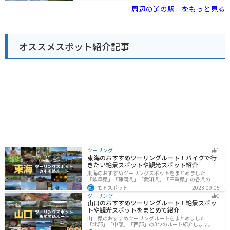
めです。お土産には、糸魚川産のヒスイを使ったアクセ
から車で約10分の場所にある「生地海岸」は、海水浴や
OKOプラザ」などがあります。 また、富山湾の新鮮な魚
「周辺の道の駅」をもっと見る
サリーや、名産の紅ズワイガニを使った加工品などが人
サーフィンなどのマリンスポーツを楽しむことができま
介類を使った料理が楽しめるレストラン「漁師の店 きじ
気です。
す。
ま」も人気です。バイクで訪れる場合、道の駅には広い
駐車場が完備されているので安心です。富山湾の絶景を
眺めながら、地元の美味しいものを堪能してみてはいか
オススメスポット紹介記事
がでしょうか。 黒部市は、黒部峡谷や宇奈月温泉など、
自然豊かな観光地としても知られています。道の駅 KOK
Oくろべを拠点に、周辺の観光スポットにも足を運んで
みてください。
ツーリング
1
東海のおすすめツーリングルート！バイクで行
きたい絶景スポットや観光スポット紹介
東海のおすすめツーリングスポットをまとめました！
「岐阜県」「静岡県」「愛知県」「三重県」の各県の観
光地紹介します。自然豊かな山々や湖、温泉地が点在
モトスポット
2023-09-05
し、四季折々の景色を楽しめるスポットが多数ありま
ツーリング
0
す。バイクで東海にツーリングに行く際は参考にしてく
山口のおすすめツーリングルート！絶景スポッ
ださい。
トや観光スポットをまとめて紹介
山口県のおすすめツーリングルートをまとめました！
「北部」「中部」「西部」の3つのルート紹介します。美