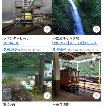
ラベンダービーチ
不動滝キャンプ場
海｜海岸｜岬
絶景スポット
湖｜川｜滝
キャンプ場
新潟県
富山県
新潟県糸魚川市小滝
富山県黒部市宇奈月温泉３８
−４５
高浪の池
宇奈月温泉