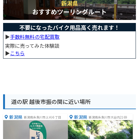
新潟県
おすすめツーリングルート
不要になったバイク用品高く売れます！
▶︎
手数料無料の宅配買取
実際に売ってみた体験談
▶︎
こちら
道の駅 越後市振の関に近い場所
新潟県
新潟県
新潟県糸魚川市上刈６丁目
新潟県糸魚川市大谷内2169