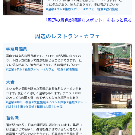
周辺には伝説や神話も多く残されています。神秘的な雰
くにダムがあり、迫力があります。冬は雪がすごいです
囲気を持つこの湖は、地元でも大切に保護されており、
が、絶景です。
#温泉
#ダム
#絶景スポット
#カフェ｜軽食
#宿泊施設
静寂の中で豊かな自然を満喫できるスポットです。
「周辺の景色が綺麗なスポット」をもっと見る
周辺のレストラン・カフェ
宇奈月温泉
富山では有名な温泉地です。トロッコが名所になってお
り、トロッコに乗って自然を感じることができます。 近
くにダムがあり、迫力があります。冬は雪がすごいです
が、絶景です。
#温泉
#ダム
#絶景スポット
#カフェ｜軽食
#宿泊施設
大岩
ミシュラン掲載を断った実績がある有名なソーメンがあ
ります。夏行くと涼しく温泉もあります。アニメ「おお
かみこどもの雨と雪」のモデルとなった場所でもありま
す。 滝に打たれる体験もできます。山菜料理やかき氷も
#温泉
#神社｜寺院
#文化施設
#イベント体験
#絶景スポット
おいしく、お土産にあんころ餅がオススメです。近くに
#湖｜川｜滝
#食事処
#麺類
#お酒
#お土産
ある不動明王の石仏が大きくて素敵です。
苗名滝
落差55ｍあり、日本の滝百選に選ばれています。黒姫山
は水量がとても多く、轟音を轟かせているため昔の人は
地震滝とも呼んでいたそうです。 駐車場から吊橋を渡り