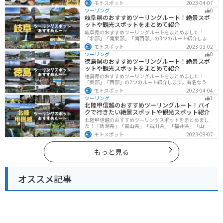
しい海岸線や山々を楽しむことができます。バイクで山
モトスポット
2023-04-07
口県にツーリングに行く際は参考にしてください。
ツーリング
0
岐阜県のおすすめツーリングルート！絶景スポ
ットや観光スポットをまとめて紹介
岐阜県のおすすめツーリングルートをまとめました！
「北部」「南東部」「南西部」の3つのルート紹介しま
す。自然豊かな山が充実しており、山を生かした施設や
モトスポット
2023-03-02
グルメ、絶景スポットなど、自然を満喫するツーリング
ツーリング
0
ができます。バイクで岐阜県にツーリングに行く際は参
徳島県のおすすめツーリングルート！絶景スポ
考にしてください。
ットや観光スポットをまとめて紹介
徳島県のおすすめツーリングルートをまとめました！
「東部」「西部」の2つのルート紹介します。有名なうず
しおや山を中心とした自然豊かなスポットが多数ありま
モトスポット
2023-04-04
す。バイクで徳島県にツーリングに行く際は参考にして
ツーリング
1
ください。
北陸甲信越のおすすめツーリングルート！バイ
クで行きたい絶景スポットや観光スポット紹介
北陸甲信越のおすすめツーリングスポットをまとめまし
た！「新潟県」「富山県」「石川県」「福井県」「山梨
県」「長野県」の各県の観光地紹介します。自然豊かな
モトスポット
2023-09-07
山々や湖、温泉地が点在し、四季折々の景色を楽しめる
スポットが多数あります。バイクで北陸甲信越にツーリ
ングに行く際は参考にしてください。
もっと見る
オススメ記事