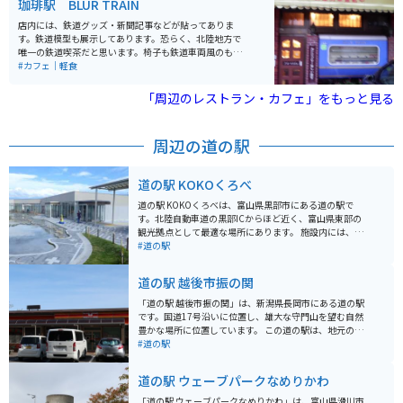
珈琲駅 BLUR TRAIN
店内には、鉄道グッズ・新聞記事などが貼ってありま
す。鉄道模型も展示してあります。恐らく、北陸地方で
唯一の鉄道喫茶だと思います。椅子も鉄道車両風のもの
でした。テレビ取材も多数来ているそうです。
#カフェ｜軽食
「周辺のレストラン・カフェ」をもっと見る
周辺の道の駅
道の駅 KOKOくろべ
道の駅 KOKOくろべは、富山県黒部市にある道の駅で
す。北陸自動車道の黒部ICからほど近く、富山県東部の
観光拠点として最適な場所にあります。 施設内には、地
元の新鮮な野菜や果物を販売する「よんなな市場」や、
#道の駅
黒部市の特産品を販売する「くろべの物産と観光案内 K
OKOプラザ」などがあります。 また、富山湾の新鮮な魚
道の駅 越後市振の関
介類を使った料理が楽しめるレストラン「漁師の店 きじ
ま」も人気です。バイクで訪れる場合、道の駅には広い
「道の駅 越後市振の関」は、新潟県長岡市にある道の駅
駐車場が完備されているので安心です。富山湾の絶景を
です。国道17号沿いに位置し、雄大な守門山を望む自然
眺めながら、地元の美味しいものを堪能してみてはいか
豊かな場所に位置しています。 この道の駅は、地元の農
がでしょうか。 黒部市は、黒部峡谷や宇奈月温泉など、
産物直売所が人気です。新鮮な野菜や果物はもちろんの
#道の駅
自然豊かな観光地としても知られています。道の駅 KOK
こと、地元で採れた山菜やきのこなども販売されていま
Oくろべを拠点に、周辺の観光スポットにも足を運んで
す。 また、併設されているレストラン「自然食Buffet う
道の駅 ウェーブパークなめりかわ
みてください。
ららの森」では、地元の食材をふんだんに使ったバイキ
ングを楽しむことができます。 バイクで訪れる場合、道
「道の駅 ウェーブパークなめりかわ」は、富山県滑川市