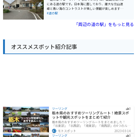
の駅には広々とした駐車場が完備されているので安心で
にある道の駅です。日本海に面しており、雄大な立山連
す。ツーリングの休憩場所としても最適です。 周辺に
峰と青い海のコントラストが美しい景観が楽しめます。
は、キャンプ場や温泉施設などもあり、自然を満喫した
新鮮な魚介類を販売する「海鮮市場」や、地元食材を使
#道の駅
い方にもおすすめです。
った食事を提供するレストランがあり、富山湾の幸を堪
能できます。また、併設の「ほたるいかミュージアム」
「周辺の道の駅」をもっと見る
では、滑川市の特産品であるホタルイカの発光ショーや
生態について学ぶことができます。 バイクで訪れる場
合、道の駅には広い駐車場が完備されているので安心で
す。富山湾沿岸を走る「シーサイドライン」は、景色が
オススメスポット紹介記事
良くツーリングにおすすめのルートです。道の駅で休憩
を挟みながら、海風を感じながらのんびり走るのがおす
すめです。 周辺には、遊覧船で富山湾の景観や魚を観察
できる「魚津港」や、温泉施設もあります。道の駅を拠
点に、富山湾の魅力を満喫してみてください。
ツーリング
0
栃木県のおすすめツーリングルート！絶景スポ
ットや観光スポットをまとめて紹介
栃木県のおすすめツーリングルートをまとめました！
「北東部」「北西部」「南東部」「南西部」の4つのルー
ト紹介します。日本を代表する神社や広大な山や滝、湖
モトスポット
2023-03-14
などを歴史や自然を満喫するツーリングができます。バ
ツーリング
0
イクで栃木県にツーリングに行く際は参考にしてくださ