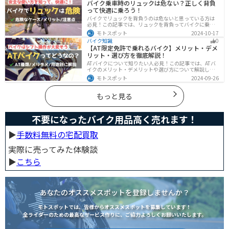
バイク乗車時のリュックは危ない？正しく背負
人は参考にしてください。
って快適に乗ろう！
バイクでリュックを背負うのは危ないと思っている方は
必見！この記事では、リュックを背負ってバイクに乗る
リスクと、安全な方法を紹介しています。実は、荷物の
モトスポット
2024-10-17
量や配置を工夫することで、安全にリュックを使用する
バイク知識
0
ことが可能です。この記事を読めば、バイク乗車時にリ
【AT限定免許で乗れるバイク】メリット・デメ
ュックを安全に使う方法がわかります。
リット・選び方を徹底解説！
ATバイクについて知りたい人必見！この記事では、ATバ
イクのメリット・デメリットや選び方について解説しま
す。 実はAT限定免許で乗れるバイクの種類は多数ありま
モトスポット
2024-09-26
す。記事を参考に、自分に合ったATバイクを選びましょ
う。
もっと見る
不要になったバイク用品高く売れます！
▶︎
手数料無料の宅配買取
実際に売ってみた体験談
▶︎
こちら
あなたのオススメスポットを登録しませんか？
モトスポットでは、皆様からオススメスポットを募集しています！
全ライダーのための最高なサービス作りに、ご協力よろしくお願いいたします。