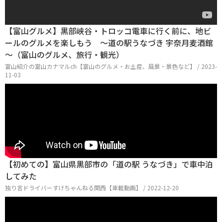
【富山グルメ】黒部峡谷・トロッコ電車に行く前に、地ビ
ールのグルメを楽しもう ～道の駅うなづき 宇奈月麦酒館
～（富山のグルメ、旅行・観光）
富山紹介の富山カナマルch【富山のグルメ・お土産、風景・景色など】 / 2023-
11-03
【初めての】富山県黒部市の「道の駅 うなづき」で車中泊
してみた
独り言ドライバーすけちゃんねる関西【車載動画】 / 2022-12-20