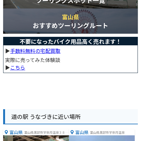
ツーリングスポット一覧
富山県
おすすめツーリングルート
不要になったバイク用品高く売れます！
▶︎
手数料無料の宅配買取
実際に売ってみた体験談
▶︎
こちら
道の駅 うなづきに近い場所
富山県
富山県
富山県黒部市宇奈月温泉３８
富山県黒部市宇奈月温泉
−４５