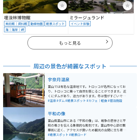
埋没林博物館
ミラージュランド
美術館｜資料館
動植物園
絶景スポット
イベント体験
海｜海岸｜岬
もっと見る
周辺の景色が綺麗なスポット
宇奈月温泉
富山では有名な温泉地です。トロッコが名所になってお
り、トロッコに乗って自然を感じることができます。 近
くにダムがあり、迫力があります。冬は雪がすごいです
が、絶景です。
#温泉
#ダム
#絶景スポット
#カフェ｜軽食
#宿泊施設
平和の像
富山県富山市にある「平和の像」は、戦争の悲惨さと平
和の尊さを伝える象徴的な彫刻です。富山市中心部の繁
華街に近く、アクセスが良いため観光の合間に立ち寄り
やすいスポットです。周辺にはカフェや土産物店があ
#絶景スポット
#絶景ロード
り、地元の文化も楽しめます。バイクで訪れる場合、近