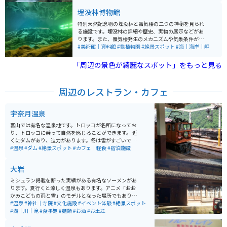
隣に駐輪場があるため安心です。また、富山の美しい自
埋没林博物館
然や立山連峰を望むツーリングスポットも近く、ライダ
ーにとっても魅力的なエリアです。歴史と自然を感じな
特別天然記念物の埋没林と蜃気楼の二つの神秘を見られ
がら平和の大切さを実感できる場所としておすすめで
る施設です。埋没林の詳細や歴史、実物の展示などがあ
す。
ります。また、蜃気楼発生のメカニズムや気象条件があ
えば実際に蜃気楼を見ることもできる施設です。入口に
#美術館｜資料館
#動植物園
#絶景スポット
#海｜海岸｜岬
はカフェもあるので休憩もできます。
「周辺の景色が綺麗なスポット」をもっと見る
周辺のレストラン・カフェ
宇奈月温泉
富山では有名な温泉地です。トロッコが名所になってお
り、トロッコに乗って自然を感じることができます。 近
くにダムがあり、迫力があります。冬は雪がすごいです
が、絶景です。
#温泉
#ダム
#絶景スポット
#カフェ｜軽食
#宿泊施設
大岩
ミシュラン掲載を断った実績がある有名なソーメンがあ
ります。夏行くと涼しく温泉もあります。アニメ「おお
かみこどもの雨と雪」のモデルとなった場所でもありま
す。 滝に打たれる体験もできます。山菜料理やかき氷も
#温泉
#神社｜寺院
#文化施設
#イベント体験
#絶景スポット
おいしく、お土産にあんころ餅がオススメです。近くに
#湖｜川｜滝
#食事処
#麺類
#お酒
#お土産
ある不動明王の石仏が大きくて素敵です。