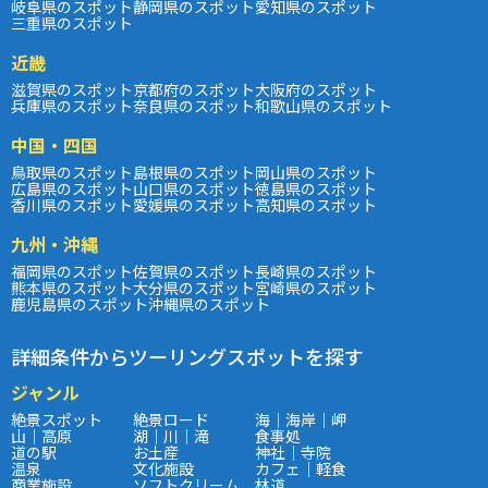
岐阜県のスポット
静岡県のスポット
愛知県のスポット
三重県のスポット
近畿
滋賀県のスポット
京都府のスポット
大阪府のスポット
兵庫県のスポット
奈良県のスポット
和歌山県のスポット
中国・四国
鳥取県のスポット
島根県のスポット
岡山県のスポット
広島県のスポット
山口県のスポット
徳島県のスポット
香川県のスポット
愛媛県のスポット
高知県のスポット
九州・沖縄
福岡県のスポット
佐賀県のスポット
長崎県のスポット
熊本県のスポット
大分県のスポット
宮崎県のスポット
鹿児島県のスポット
沖縄県のスポット
詳細条件からツーリングスポットを探す
ジャンル
絶景スポット
絶景ロード
海｜海岸｜岬
山｜高原
湖｜川｜滝
食事処
道の駅
お土産
神社｜寺院
温泉
文化施設
カフェ｜軽食
商業施設
ソフトクリーム
林道