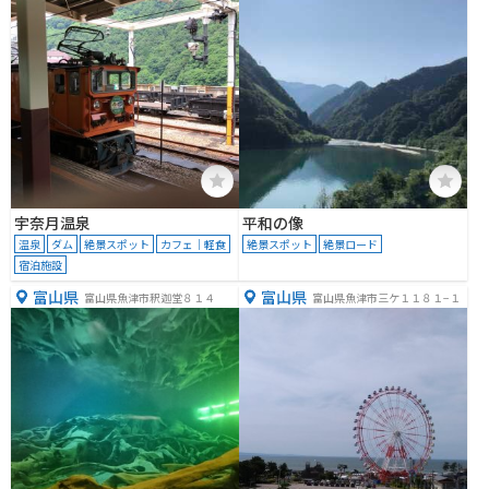
宇奈月温泉
平和の像
温泉
ダム
絶景スポット
カフェ｜軽食
絶景スポット
絶景ロード
宿泊施設
富山県
富山県
富山県魚津市釈迦堂８１４
富山県魚津市三ケ１１８１−１