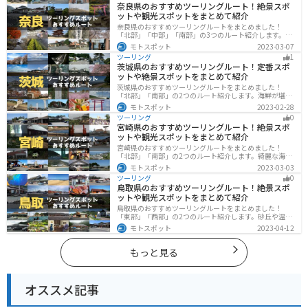
奈良県のおすすめツーリングルート！絶景スポ
い。
ットや観光スポットをまとめて紹介
奈良県のおすすめツーリングルートをまとめました！
「北部」「中部」「南部」の3つのルート紹介します。歴
史のある神社寺院が多数あり、自然豊かや山々、グルメ
モトスポット
2023-03-07
を満喫するツーリングができます。バイクで奈良県にツ
ツーリング
1
ーリングに行く際は参考にしてください。
茨城県のおすすめツーリングルート！定番スポ
ットや絶景スポットをまとめて紹介
茨城県のおすすめツーリングルートをまとめました！
「北部」「南部」の2つのルート紹介します。海鮮が堪能
できる港や梅の景勝地、自然豊かな山々があるのでツー
モトスポット
2023-02-28
リングにもってこいです。バイクで茨城県にツーリング
ツーリング
0
に行く際は参考にしてください。
宮崎県のおすすめツーリングルート！絶景スポ
ットや観光スポットをまとめて紹介
宮崎県のおすすめツーリングルートをまとめました！
「北部」「南部」の2つのルート紹介します。綺麗な海岸
線が特徴的な海・自然豊かな山・趣のある神社を満喫す
モトスポット
2023-03-03
るツーリングができます。バイクで宮崎県にツーリング
ツーリング
0
に行く際は参考にしてください。
鳥取県のおすすめツーリングルート！絶景スポ
ットや観光スポットをまとめて紹介
鳥取県のおすすめツーリングルートをまとめました！
「東部」「西部」の2つのルート紹介します。砂丘や温泉
地、歴史ある城跡など魅力溢れるスポットが多数あるの
モトスポット
2023-04-12
で楽しめます。バイクで鳥取県にツーリングに行く際は
参考にしてください。
もっと見る
オススメ記事