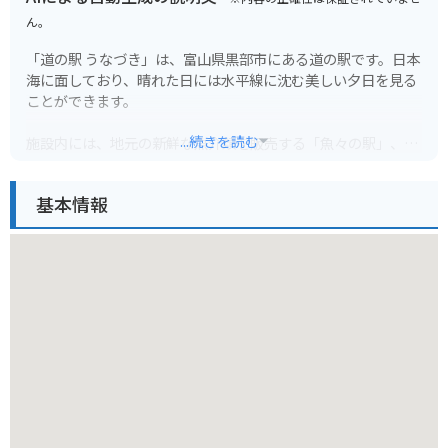
ん。
「道の駅 うなづき」は、富山県黒部市にある道の駅です。日本
海に面しており、晴れた日には水平線に沈む美しい夕日を見る
ことができます。
...続きを読む
施設内には、地元の新鮮な魚介類を販売する「魚々の駅」、地
元産の野菜や特産品を販売する「うなづき食彩館」などがあり
ます。
基本情報
レストランでは、新鮮な海の幸を使った料理を楽しむことがで
き、特に、紅ズワイガニを使った「紅ズワイガニ丼」がおすす
めです。
バイクで訪れる場合、道の駅には広い駐車場が完備されている
ので安心です。また、日本海沿岸を走る国道8号線は、景色が
良くツーリングにも最適です。
周辺には、魚介類を扱う飲食店が多く、新鮮な海の幸を味わい
たい方におすすめです。また、道の駅から車で約10分の場所に
ある「生地海岸」は、海水浴やサーフィンなどのマリンスポー