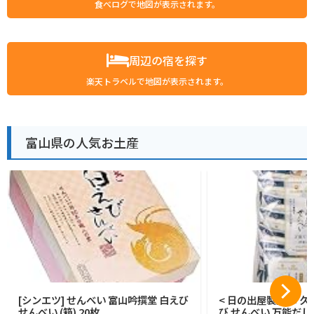
食べログで地図が表示されます。
周辺の宿を探す
楽天トラベルで地図が表示されます。
富山県の人気お土産
[シンエツ] せんべい 富山吟撰堂 白えび
< 日の出屋製菓 × 久
せんべい (箱) 20枚
び せんべい 万能だし