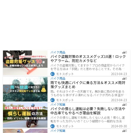
バイク用品
0
バイク盗難対策のオススメグッズ10選！ロック
やアラーム、防犯カメラなど
バイクの盗難対策してますか？プロの窃盗犯からバイク
を守る方法は「手間」だと思わせることです。その為に
は「チェーンロック 」「ディスクロック」などしっかり
モトスポット
2023-04-23
と対策をしておきましょう。この記事では、すぐできる
バイク用品
0
バイクの盗難対策オススメグッズを紹介します。
雨でも快適にバイクに乗る方法＆オススメ雨対
策グッズまとめ
雨。それはライダーの天敵です。無計画に雨の中を走ろ
うものなら 体がずぶ濡れになる バイクが汚れる 体温が奪
われて集中力が低下する 雨で視界が悪くなる 路面が濡れ
モトスポット
2023-04-23
て滑りやすくなるなど、晴れの日にはないマイナス要素
バイク知識
0
が盛りだくさんでライダーに押し寄せてきます。そんな
バイクの慣らし運転は必要？失敗しない方法や
雨の中を好んで走ろうなんて誰も考えていないはずです
中古車でもやるべき理由を解説
が、どうしても避けられない場合もありますよね。この
記事では、レインウエアや防水バッグをはじめ、ライダ
バイクの慣らし運転で失敗したくない人必見！慣らし運
ーや荷物を雨から守るための方法やグッズなどについて
転をやった方がいいの？という疑問から一般的な方法、
紹介します。雨はライダーにとって非常に厄介なモノで
メーカ推奨の方法まで具体的に解説します。注意点や中
モトスポット
2024-09-30
すが、バッチリと対策しておけば意外と快適に走れてし
古車でもやった方がいいのか慣らし運転後にやるべきこ
まうものです
バイク知識
0
ともまとめたので、これからバイクを買おうとしている