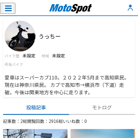
うっちー
未設定
未設定
バイク歴
地域
所有バイク
愛車はスーパーカブ110。２０２２年5月まで高知県民。
現在は神奈川県民。 カブで高知市→横浜市（下道）走
破。今後は関東地方を中心に走ります。
投稿記事
モトログ
記事数：2
総閲覧回数：2916
総いいね数：0