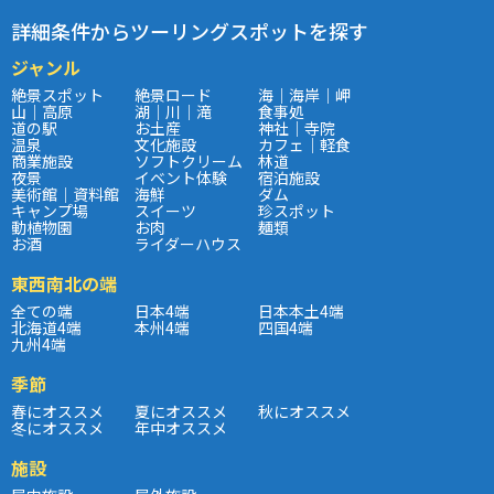
詳細条件からツーリングスポットを探す
ジャンル
絶景スポット
絶景ロード
海｜海岸｜岬
山｜高原
湖｜川｜滝
食事処
道の駅
お土産
神社｜寺院
温泉
文化施設
カフェ｜軽食
商業施設
ソフトクリーム
林道
夜景
イベント体験
宿泊施設
美術館｜資料館
海鮮
ダム
キャンプ場
スイーツ
珍スポット
動植物園
お肉
麺類
お酒
ライダーハウス
東西南北の端
全ての端
日本4端
日本本土4端
北海道4端
本州4端
四国4端
九州4端
季節
春にオススメ
夏にオススメ
秋にオススメ
冬にオススメ
年中オススメ
施設