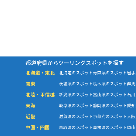
都道府県からツーリングスポットを探す
北海道・東北
北海道のスポット
青森県のスポット
岩手
関東
茨城県のスポット
栃木県のスポット
群馬
北陸・甲信越
新潟県のスポット
富山県のスポット
石川
東海
岐阜県のスポット
静岡県のスポット
愛知
近畿
滋賀県のスポット
京都府のスポット
大阪
中国・四国
鳥取県のスポット
島根県のスポット
岡山