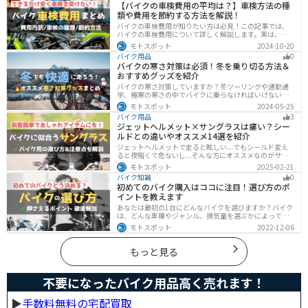
【バイクの車検費用の平均は？】車検方法の種
類や費用を節約する方法を解説！
バイクの車検費用が知りたい方は必見！この記事では、
バイクの車検費用について詳しく解説します。実は、バ
イクの車検費用は一般的に20,000～70,000円程度です。
モトスポット
2024-10-20
記事を読めば車検費用に関する知識が深まり、費用対効
バイク用品
0
果が高い車検の計画が可能です。
バイクの寒さ対策は必須！冬を乗り切る方法＆
おすすめグッズを紹介
バイクの寒さ対策していますか？冬ツーリングや通勤通
学、極寒の寒さの中でバイクに乗らなければいけない時
でも快適に乗る方法をまとめました！オススメの寒さ対
モトスポット
2024-05-25
策グッズも紹介しているので、これで寒い冬でも快適に
バイク用品
3
バイクに乗りましょう！
ジェットヘルメット×サングラスは痛い？シー
ルドとの違いやオススメ14選を紹介
ジェットヘルメットで走ると眩しい...でもシールド変え
ると夜暗くて危ないし...そんな方にオススメなのがサン
グラスです！サングラスなら付け外しが自由で、眩しい
モトスポット
2025-02-21
時だけ使えます。バイクを降りてからのファッションと
バイク知識
0
しても使えるおしゃれアイテムです。
初めてのバイク購入はココに注目！選び方のポ
イントを教えます
あなたは最初の1台にどんなバイクを選びますか？バイク
は、どんな車種やジャンル、排気量を選ぶかによって今
後の楽しみ方が大きく変わるものなので、初めての愛車
モトスポット
2022-12-06
選びはとても重要です。この記事ではそんなバイク選び
のオススメポイントをお伝えします。
もっと見る
不要になったバイク用品高く売れます！
▶︎
手数料無料の宅配買取