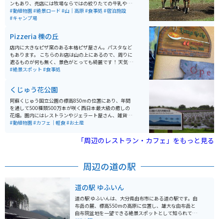
ンもあり、売店には牧場ならではの絞りたての牛乳や乳
製品が多数販売されてます。季節によって期間限定の体
#動植物園
#絶景ロード
#山｜高原
#食事処
#宿泊施設
験が出来たりとアクティビティも充実してます。
#キャンプ場
Pizzeria 櫟の丘
店内に大きなピザ窯のある本格ピザ屋さん。パスタなど
もあります。 こちらのお店は山の上にあるので、周りに
遮るものが何も無く、景色がとっても綺麗です！ 天気が
良い日には、青空と山々の緑が映えて綺麗です。 駐車場
#絶景スポット
#食事処
も店内も広く、テラス席までありますが、お客さまがす
ごく多いので待つかもしれません。。 電話予約は出来な
くじゅう花公園
いのでお店に行って名前を書いて、呼ばれるのをお店の
近くで待つというスタイルです。 素晴らしい景色を眺め
阿蘇くじゅう国立公園の標高850mの位置にあり、年間
ながら、美味しいピザが楽しめるお店です！
を通して500種類500万本が咲く西日本最大級の癒しの
花畑。園内にはレストランやジェラート屋さん、雑貨屋
さん、体験工房などショップも充実しています。
#動植物園
#カフェ｜軽食
#お土産
「周辺のレストラン・カフェ」をもっと見る
周辺の道の駅
道の駅 ゆふいん
道の駅 ゆふいんは、大分県由布市にある道の駅です。由
布岳の麓、標高550mの高原に位置し、雄大な由布岳と
由布院盆地を一望できる絶景スポットとして知られてい