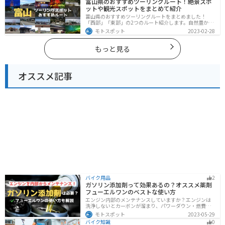
富山県のおすすめツーリングルート！絶景スポ
ットや観光スポットをまとめて紹介
富山県のおすすめツーリングルートをまとめました！
「西部」「東部」の2つのルート紹介します。自然豊かな
山と海、温泉が充実しており、美術館などもあるので、
モトスポット
2023-02-28
自然を満喫するツーリングができます。バイクで富山県
にツーリングに行く際は参考にしてください。
もっと見る
オススメ記事
バイク用品
2
ガソリン添加剤って効果あるの？オススメ薬剤
フューエルワンのベストな使い方
エンジン内部のメンテナンスしていますか？エンジンは
洗浄しないとカーボンが溜まり、パワーダウン・燃費の
悪化、燃焼以上、エンジンの焼き付きなどのトラブルの
モトスポット
2023-05-29
原因になります。定期的にガソリン添加剤を入れてエン
バイク知識
0
ジン内部も綺麗にしましょう。