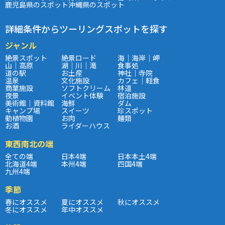
鹿児島県のスポット
沖縄県のスポット
詳細条件からツーリングスポットを探す
ジャンル
絶景スポット
絶景ロード
海｜海岸｜岬
山｜高原
湖｜川｜滝
食事処
道の駅
お土産
神社｜寺院
温泉
文化施設
カフェ｜軽食
商業施設
ソフトクリーム
林道
夜景
イベント体験
宿泊施設
美術館｜資料館
海鮮
ダム
キャンプ場
スイーツ
珍スポット
動植物園
お肉
麺類
お酒
ライダーハウス
東西南北の端
全ての端
日本4端
日本本土4端
北海道4端
本州4端
四国4端
九州4端
季節
春にオススメ
夏にオススメ
秋にオススメ
冬にオススメ
年中オススメ