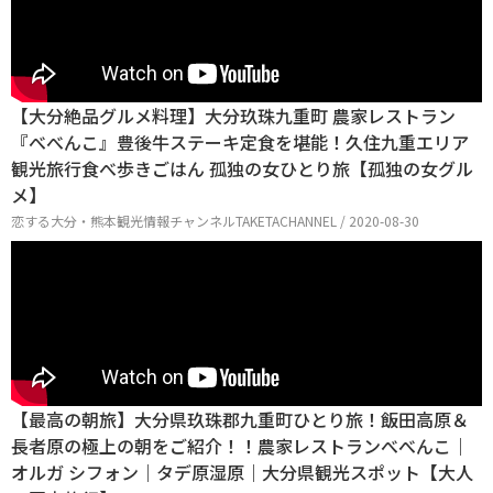
【大分絶品グルメ料理】大分玖珠九重町 農家レストラン
『べべんこ』豊後牛ステーキ定食を堪能！久住九重エリア
観光旅行食べ歩きごはん 孤独の女ひとり旅【孤独の女グル
メ】
恋する大分・熊本観光情報チャンネルTAKETACHANNEL / 2020-08-30
【最高の朝旅】大分県玖珠郡九重町ひとり旅！飯田高原＆
長者原の極上の朝をご紹介！！農家レストランべべんこ｜
オルガ シフォン｜タデ原湿原｜大分県観光スポット【大人