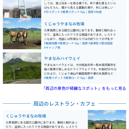
しては、高さ日本一を誇る橋です。吊り橋を渡るスリル
はもちろん、橋から見える震動の滝や、秋には美しい紅
葉が山全体に燃えるように色づき、眼下に絶景が広がり
#珍スポット
#絶景スポット
#山｜高原
#林道
ます。
くじゅうやまなみ牧場
九重高原にある国立公園内にあります。動物と触れ合っ
たり、温泉に入ったりできる施設があります。レストラ
ンもあり、売店には牧場ならではの絞りたての牛乳や乳
製品が多数販売されてます。季節によって期間限定の体
#動植物園
#絶景ロード
#山｜高原
#食事処
#宿泊施設
験が出来たりとアクティビティも充実してます。
#キャンプ場
やまなみハイウェイ
やまなみハイウェイは、大分県由布市～熊本県阿蘇市を
結ぶ絶景が楽しめるドライブウェイです。全長約50キロ
におよび、くじゅう連山や飯田高原や瀬の本高原など雄
大な景色を楽しむことができます。 ツーリングだけでは
#絶景スポット
#絶景ロード
#山｜高原
なく周辺には温泉施設や観光牧場もあり、疲れを癒した
り散策を楽しむのもオススメです。冬季閉鎖もなく安心
「周辺の景色が綺麗なスポット」をもっと見る
してツーリングを楽しめるのもオススメポイントです。
同じコースでも年中四季折々の景色を楽しめるので何度
訪れても飽きないツーリングルートです。
周辺のレストラン・カフェ
くじゅうやまなみ牧場
九重高原にある国立公園内にあります。動物と触れ合っ
たり、温泉に入ったりできる施設があります。レストラ