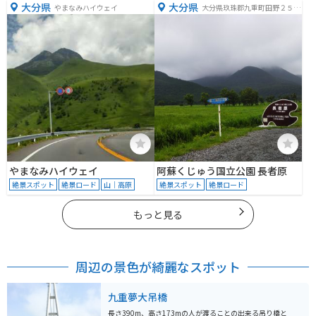
大分県
大分県
やまなみハイウェイ
大分県玖珠郡九重町田野２５５
−３３
やまなみハイウェイ
阿蘇くじゅう国立公園 長者原
絶景スポット
絶景ロード
山｜高原
絶景スポット
絶景ロード
もっと見る
周辺の景色が綺麗なスポット
九重夢大吊橋
長さ390m、高さ173mの人が渡ることの出来る吊り橋と