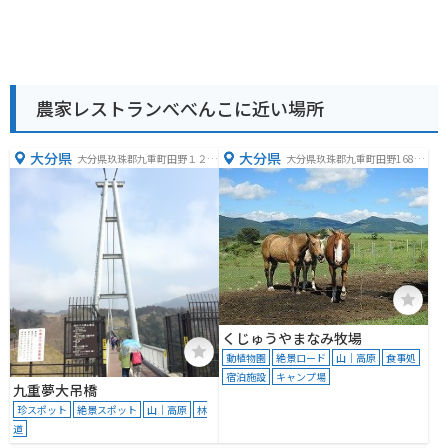
農家レストランべべんこに近い場所
大分県
大分県
大分県玖珠郡九重町田野１２０
大分県玖珠郡九重町田野1681ｰ
８
14
くじゅうやまなみ牧場
動植物園
絶景ロード
山｜高原
食事処
宿泊施設
キャンプ場
九重夢大吊橋
珍スポット
絶景スポット
山｜高原
林
道