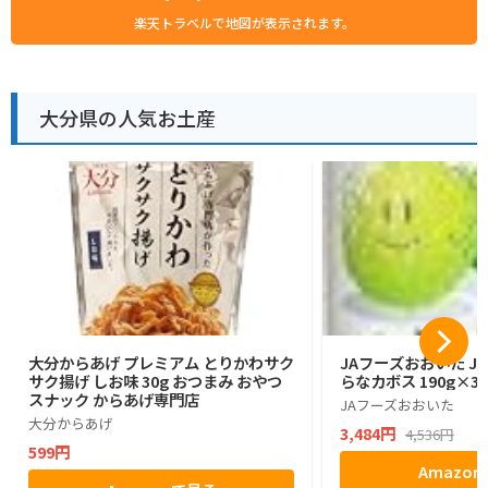
楽天トラベルで地図が表示されます。
大分県の人気お土産
大分からあげ プレミアム とりかわサク
JAフーズおおいた J
サク揚げ しお味 30g おつまみ おやつ
らなカボス 190g×3
スナック からあげ専門店
JAフーズおおいた
大分からあげ
3,484円
4,536円
599円
Amazo