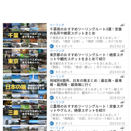
ツーリング
0
千葉県のおすすめツーリングルート3選！定番
の名所や絶景スポットまとめ
千葉県のおすすめツーリングルートをまとめました！
「北部」「南部（沿岸）」「南部（内陸）」の3つを地域
別で紹介します！千葉は首都圏からのアクセスも良く、
モトスポット
2023-02-22
海と山どちらも堪能できるのでツーリングには最適な場
ツーリング
0
所です。
東京都のおすすめツーリングルート！絶景スポ
ットや観光スポットをまとめて紹介
東京都のおすすめツーリングルートをまとめました！
「西部」「中部」「東部（都心）」の3つのルート紹介し
ます。西に行けば奥多摩の自然、東に行けば都心スポッ
モトスポット
2023-03-28
トと、自然も街も楽しめるスポットが多数あります。バ
ツーリング
1
イクで東京都にツーリングに行く際は参考にしてくださ
地域別6箇所、日本の端まとめ｜最北端・最東
い。
端・最西端・最南端に行く
日本の色々な端を地域別にまとめました！全て一般人が
到達可能な場所なので、観光やツーリングで訪れる際の
参考にしてください。
モトスポット
2024-02-24
ツーリング
0
三重県のおすすめツーリングルート！定番スポ
ットやグルメ、絶景スポットを紹介
三重県のおすすめツーリングルートをまとめました！
「東部」「南西部」「北部」の3つのルート紹介します。
標高の高いスカイラインからリアス式海岸まであるの
モトスポット
2023-02-25
で、飽きることなくツーリングを堪能できます。バイク
ツーリング
1
で三重県にツーリングに行く際は参考にしてください。