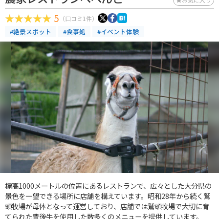
5
（口コミ1件）
#絶景スポット
#食事処
#イベント体験
標高1000メートルの位置にあるレストランで、広々とした大分県の
景色を一望できる場所に店舗を構えています。昭和28年から続く鷲
頭牧場が母体となって運営しており、店舗では鷲頭牧場で大切に育
てられた豊後牛を使用した数多くのメニューを提供しています。