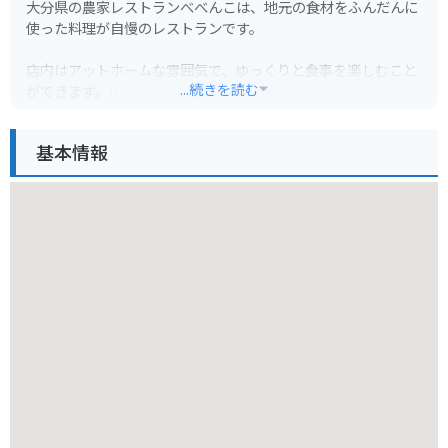
大分県の農家レストランべべんこは、地元の食材をふんだんに
使った料理が自慢のレストランです。
店内はアットホームな雰囲気で、ゆっくりと食事を楽しむこと
...続きを読む
ができます。
おすすめは、地元産の野菜をたっぷり使った日替わりランチで
す。
基本情報
新鮮な野菜はもちろん、肉や魚介類を使った料理も充実してお
り、何度訪れても飽きることがありません。
また、べべんこでは、地元の農家さんが作った新鮮な野菜や果
物なども販売しています。
【バイクで行く場合】
駐車場は広く、バイクも安心して停められます。
大分県内はツーリングスポットも多いので、ツーリングのラン
チ休憩にもおすすめです。