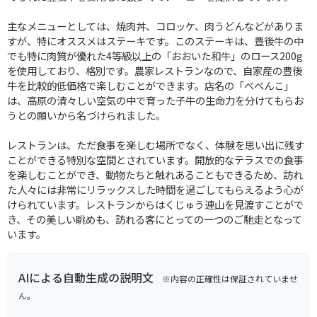
主なメニューとしては、焼肉丼、コロッケ、肉うどんなどがありま
すが、特にオススメはステーキです。このステーキは、豊後牛の中
でも特に肉質が優れた4等級以上の「おおいた和牛」のロース200g
を使用しており、格別です。農家レストランなので、自家産の豊後
牛を比較的低価格で楽しむことができます。店名の「べべんこ」
は、高原の清々しい空気の中で育った子牛の生命力を分けてもらお
うとの願いから名づけられました。
レストランは、ただ食事を楽しむ場所でなく、体験を思い出に残す
ことができる特別な空間とされています。開放的なテラスでの食事
を楽しむことができ、動物たちと触れあることもできるため、訪れ
た人々には非常にリラックスした時間を過ごしてもらえるよう心が
けられています。レストランからはくじゅう連山を見渡すことがで
き、その美しい眺めも、訪れる客にとっての一つのご馳走となって
います。
AIによる自動生成の説明文
※内容の正確性は保証されていませ
ん。