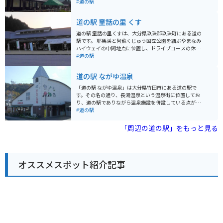
ます。 地元の新鮮な野菜や果物をはじめ、由布院産の牛
#道の駅
乳を使用したソフトクリームやヨーグルトなどの乳製
品、豊後牛を使ったグルメなどが楽しめます。お土産も
道の駅 童話の里 くす
充実しており、旅の思い出作りに最適です。 バイクで訪
れる場合、道の駅 ゆふいんは駐車場も広く、休憩場所と
道の駅 童話の里くすは、大分県玖珠郡玖珠町にある道の
して最適です。由布岳や周辺の山々を走るツーリングコ
駅です。 耶馬渓と阿蘇くじゅう国立公園を結ぶやまなみ
ースの拠点としても利用できます。由布院温泉や別府温
ハイウェイの中間地点に位置し、ドライブコースの休憩
泉など、周辺には温泉地も多いので、ツーリングの疲れ
スポットとして最適です。 ツーリングで訪れるライダー
#道の駅
を癒すのも良いでしょう。
も多い道の駅です。 施設内には、地元の新鮮な野菜や果
物を販売する物産館や、玖珠町の特産品を使った料理が
道の駅 ながゆ温泉
楽しめるレストランがあります。 特産品は、豊後牛や、
しいたけ、高原野菜などがあります。 また、道の駅の隣
「道の駅 ながゆ温泉」は大分県竹田市にある道の駅で
には、童話の世界をテーマにしたメルヘンパークがあ
す。その名の通り、長湯温泉という温泉街に位置してお
り、子供から大人まで楽しむことができます。 周辺に
り、道の駅でありながら温泉施設を併設している点が最
は、温泉施設も多く、宿泊も可能です。 バイクで訪れる
大の特徴です。 温泉は、世界屈指の炭酸泉として知られ
#道の駅
場合は、道の駅の駐車場にバイク専用の駐輪スペースが
ており、飲泉も可能です。効能は疲労回復や血行促進、
あります。 ツーリングの休憩場所として、ぜひ立ち寄っ
美肌効果など様々で、多くの観光客が訪れます。隣接す
「周辺の道の駅」をもっと見る
てみてください。
る「ガニ湯」は、川沿いに作られた露天風呂で、無料で
入浴することができます。 バイクでのツーリングにも最
適な場所で、温泉で疲れを癒しながら、雄大な自然を楽
しむことができます。道の駅には、地元の特産品を販売
オススメスポット紹介記事
するショップもあり、お土産探しにも最適です。特に、
温泉熱を利用して作られた「温泉蒸しプリン」は、道の
駅の人気商品です。 長湯温泉は、昔ながらの温泉街の風
情を残す場所としても知られています。温泉街を散策し
たり、近くの滝を見に行ったりするのもおすすめです。