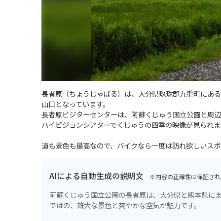
長者原（ちょうじゃばる）は、大分県玖珠郡九重町にある
山口となっています。
長者原ビジターセンターは、阿蘇くじゅう国立公園と周辺
ハイビジョンシアターでくじゅうの四季の映像が見られま
道も景色も最高なので、バイクなら一度は訪れ欲しいスポ
AIによる自動生成の説明文
※内容の正確性は保証され
阿蘇くじゅう国立公園の長者原は、大分県と熊本県にま
ではの、雄大な景色と爽やかな空気が魅力です。