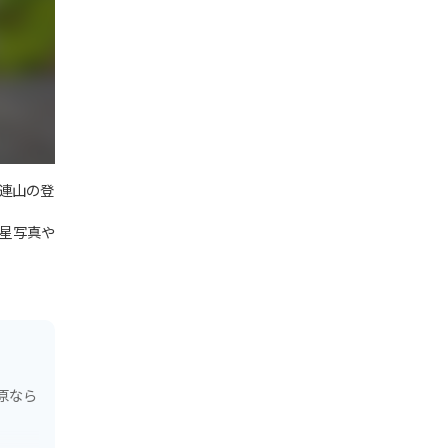
連山の登
星写真や
原なら