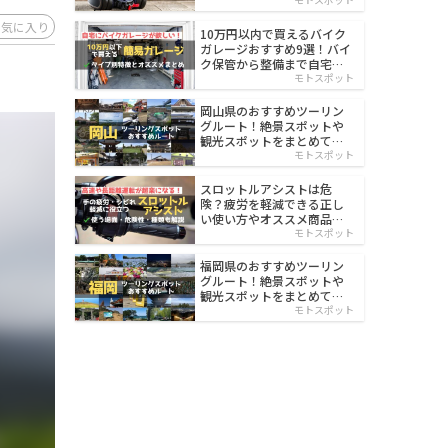
イルド
お気に入り
10万円以内で買えるバイク
ガレージおすすめ9選！バイ
ク保管から整備まで自宅で
楽々
モトスポット
岡山県のおすすめツーリン
グルート！絶景スポットや
観光スポットをまとめて紹
介
モトスポット
スロットルアシストは危
険？疲労を軽減できる正し
い使い方やオススメ商品を
紹介
モトスポット
福岡県のおすすめツーリン
グルート！絶景スポットや
観光スポットをまとめて紹
介
モトスポット