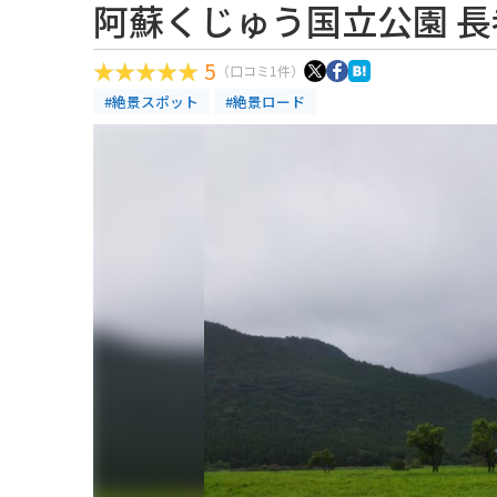
阿蘇くじゅう国立公園 長
5
（口コミ1件）
#絶景スポット
#絶景ロード