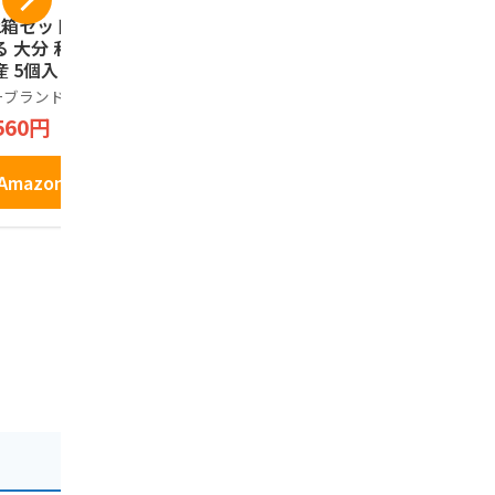
2箱セット】 ざび
別府銘菓 焼やせうま
[ 2個セット
る 大分 和菓子 お
（24枚入）
り天せんべい
産 5個入り
お菓子 大分
別府銘菓
土産 庶民の
ーブランド品
ノーブランド
1,296円
料理の味わ
560円
2,730円
Amazonで見る
Amazonで見る
Amazo