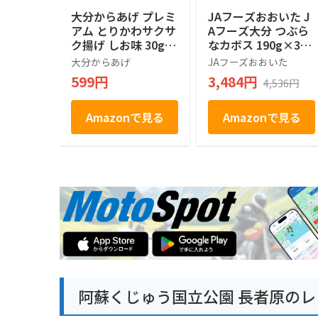
大分からあげ プレミ
JAフーズおおいた J
アム とりかわサクサ
Aフーズ大分 つぶら
ク揚げ しお味 30g
なカボス 190g×30
おつまみ おやつ ス
本
大分からあげ
JAフーズおおいた
ナック からあげ専門
599円
3,484円
4,536円
店
Amazonで見る
Amazonで見る
阿蘇くじゅう国立公園 長者原のレ