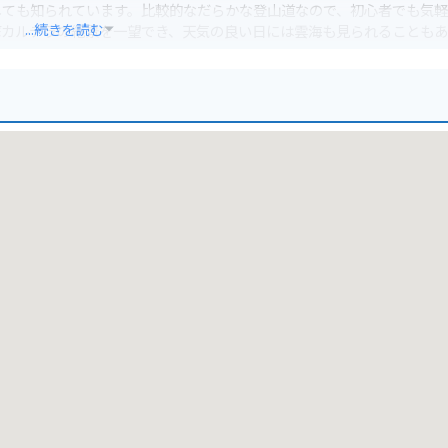
しても知られています。比較的なだらかな登山道なので、初心者でも気
...続きを読む
蘇カルデラの絶景を一望でき、天気の良い日には雲海も見られることも
雄大な景色を楽しみながら長者原まで行くことができます。周辺には、
すめのスポットです。