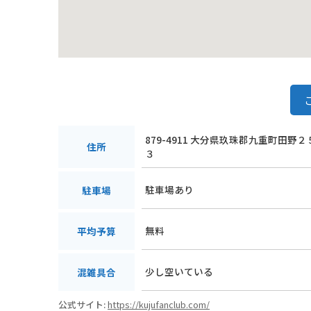
879-4911 大分県玖珠郡九重町田野２
住所
３
駐車場あり
駐車場
無料
平均予算
少し空いている
混雑具合
公式サイト:
https://kujufanclub.com/