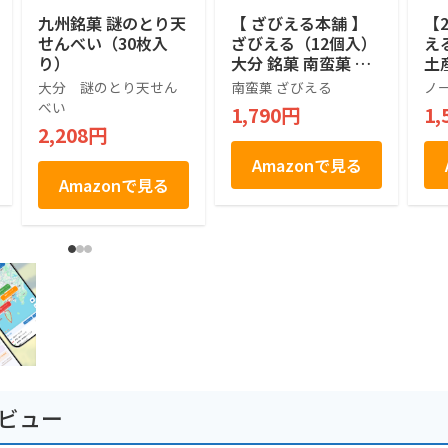
九州銘菓 謎のとり天
【 ざびえる本舗 】
【
せんべい（30枚入
ざびえる（12個入）
え
り）
大分 銘菓 南蛮菓 和
土
洋折衷菓子
大分 謎のとり天せん
南蛮菓 ざびえる
ノ
べい
1,790円
1,
2,208円
Amazonで見る
Amazonで見る
ビュー