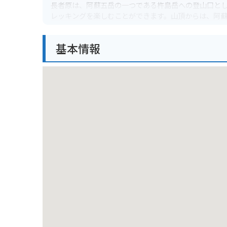
長者原は、阿蘇五岳の一つである杵島岳への登山口と
レッキングを楽しむことができます。山頂からは、阿
す。
基本情報
バイクで訪れる場合、阿蘇パノラマラインを走れば、
キャンプ場などもあり、自然を満喫したい方にはおす