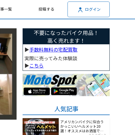
記事一覧
投稿する
ログイン
不要になったバイク用品！
高く売れます！
▶︎
手数料無料の宅配買取
実際に売ってみた体験談
▶︎
こちら
人気記事
アメリカンバイクに似合う
かっこいいヘルメット20
選！オススメはお洒落でワ
モトスポット