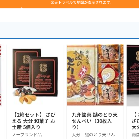
楽天トラベルで地図が表示されます。
【2箱セット】 ざび
九州銘菓 謎のとり天
【
える 大分 和菓子 お
せんべい（30枚入
ざ
土産 5個入り
り）
大
洋
ノーブランド品
大分 謎のとり天せん
南