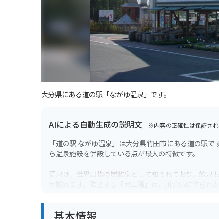
大分県にある道の駅「ながゆ温泉」です。
AIによる自動生成の説明文
※内容の正確性は保証され
「道の駅 ながゆ温泉」は大分県竹田市にある道の駅で
ら温泉施設を併設している点が最大の特徴です。
温泉は、世界屈指の炭酸泉として知られており、飲泉
が訪れます。隣接する「ガニ湯」は、川沿いに作られ
バイクでのツーリングにも最適な場所で、温泉で疲れ
基本情報
品を販売するショップもあり、お土産探しにも最適で