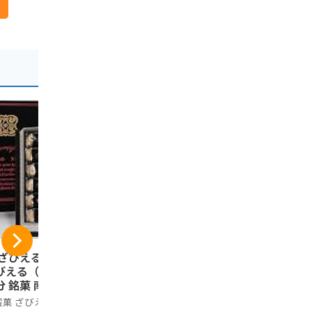
-19%
 ざびえる本舗 】
JAフーズおおいた J
柚子こしょ
びえる（12個入）
Aフーズ大分 つぶら
い（20枚入
分 銘菓 南蛮菓 和
なカボス 190g×30
大分
折衷菓子
本
蛮菓 ざびえる
JAフーズおおいた
1,080円