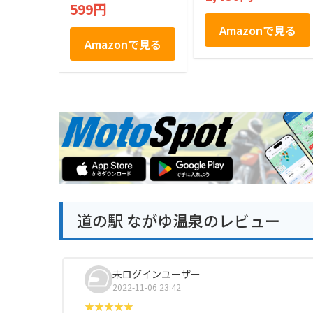
ナック からあげ専門
599円
店
Amazonで見る
Amazonで見る
道の駅 ながゆ温泉のレビュー
未ログインユーザー
2022-11-06 23:42