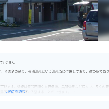
ていません。
す。その名の通り、長湯温泉という温泉街に位置しており、道の駅であ
も可能です。効能は疲労回復や血行促進、美肌効果など様々で、多くの観
...続きを読む
た露天風呂で、無料で入浴することができます。
を癒しながら、雄大な自然を楽しむことができます。道の駅には、地元
す。特に、温泉熱を利用して作られた「温泉蒸しプリン」は、道の駅の