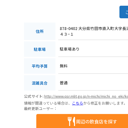
878-0402 大分県竹田市直入町大字
住所
４３−１
駐車場あり
駐車場
無料
平均予算
普通
混雑具合
公式サイト:
http://www.qsr.mlit.go.jp/n-michi/michi_no_eki
情報が間違っている場合は、
こちら
から修正をお願いします。
最終更新ユーザー：
周辺の飲食店を探す