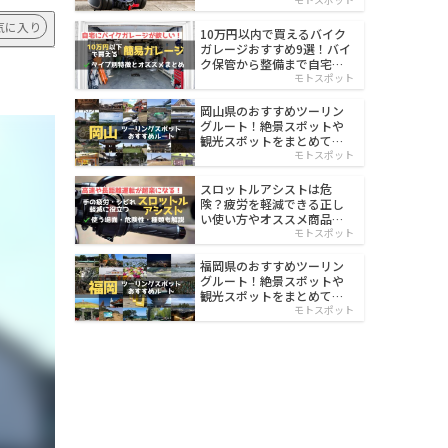
イルド
気に入り
10万円以内で買えるバイク
ガレージおすすめ9選！バイ
ク保管から整備まで自宅で
楽々
モトスポット
岡山県のおすすめツーリン
グルート！絶景スポットや
観光スポットをまとめて紹
介
モトスポット
スロットルアシストは危
険？疲労を軽減できる正し
い使い方やオススメ商品を
紹介
モトスポット
福岡県のおすすめツーリン
グルート！絶景スポットや
観光スポットをまとめて紹
介
モトスポット