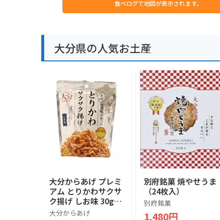
食べログで地図が表示されます。
大分県の人気お土産
大分からあげ プレミ
別府銘菓 焼やせうま
アム とりかわサクサ
（24枚入）
ク揚げ しお味 30g
別府銘菓
おつまみ おやつ ス
大分からあげ
1,480円