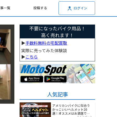
記事一覧
投稿する
ログイン
不要になったバイク用品！
高く売れます！
▶︎
手数料無料の宅配買取
実際に売ってみた体験談
▶︎
こちら
人気記事
アメリカンバイクに似合う
かっこいいヘルメット20
選！オススメはお洒落でワ
モトスポット