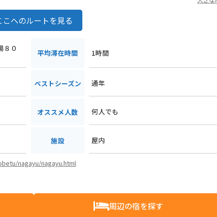
ここへのルートを見る
長湯８０
平均滞在時間
1時間
通年
ベストシーズン
何人でも
オススメ人数
屋内
施設
/kobetu/nagayu/nagayu.html
周辺の宿を探す