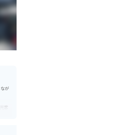
りなが
光客
の特産
人気商