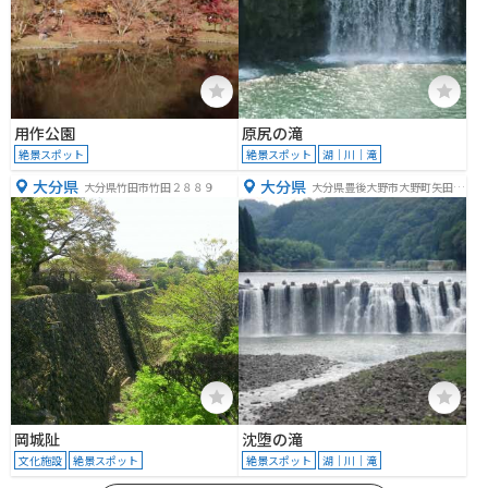
用作公園
原尻の滝
絶景スポット
絶景スポット
湖｜川｜滝
大分県
大分県
大分県竹田市竹田２８８９
大分県豊後大野市大野町矢田２
３９４
岡城阯
沈堕の滝
文化施設
絶景スポット
絶景スポット
湖｜川｜滝