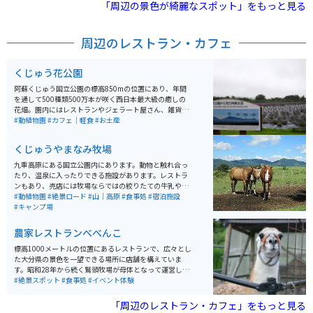
しても有名です。
「周辺の景色が綺麗なスポット」をもっと見る
周辺のレストラン・カフェ
くじゅう花公園
阿蘇くじゅう国立公園の標高850mの位置にあり、年間
を通して500種類500万本が咲く西日本最大級の癒しの
花畑。園内にはレストランやジェラート屋さん、雑貨屋
さん、体験工房などショップも充実しています。
#動植物園
#カフェ｜軽食
#お土産
くじゅうやまなみ牧場
九重高原にある国立公園内にあります。動物と触れ合っ
たり、温泉に入ったりできる施設があります。レストラ
ンもあり、売店には牧場ならではの絞りたての牛乳や乳
製品が多数販売されてます。季節によって期間限定の体
#動植物園
#絶景ロード
#山｜高原
#食事処
#宿泊施設
験が出来たりとアクティビティも充実してます。
#キャンプ場
農家レストランべべんこ
標高1000メートルの位置にあるレストランで、広々とし
た大分県の景色を一望できる場所に店舗を構えていま
す。昭和28年から続く鷲頭牧場が母体となって運営して
おり、店舗では鷲頭牧場で大切に育てられた豊後牛を使
#絶景スポット
#食事処
#イベント体験
用した数多くのメニューを提供しています。 主なメニュ
ーとしては、焼肉丼、コロッケ、肉うどんなどがありま
「周辺のレストラン・カフェ」をもっと見る
すが、特にオススメはステーキです。このステーキは、