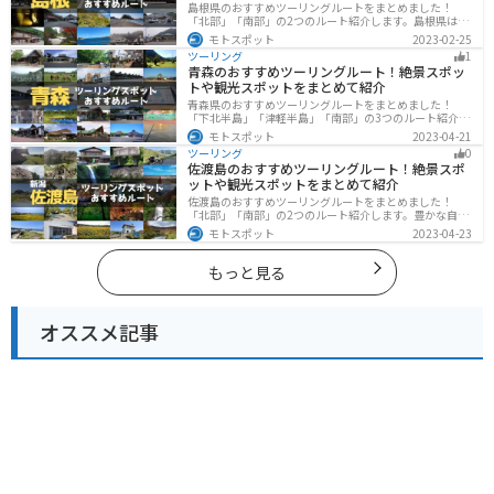
島根県のおすすめツーリングルートをまとめました！
「北部」「南部」の2つのルート紹介します。島根県は、
海と山が近く、1日で全然違う景色を堪能することができ
モトスポット
2023-02-25
ます。バイクで島根県にツーリングに行く際は参考にし
ツーリング
1
てください。
青森のおすすめツーリングルート！絶景スポッ
トや観光スポットをまとめて紹介
青森県のおすすめツーリングルートをまとめました！
「下北半島」「津軽半島」「南部」の3つのルート紹介し
ます。自然に恵まれた風光明媚な景色や歴史文化に触れ
モトスポット
2023-04-21
られる観光スポットが多くあります。バイクで青森県に
ツーリング
0
ツーリングに行く際は参考にしてください。
佐渡島のおすすめツーリングルート！絶景スポ
ットや観光スポットをまとめて紹介
佐渡島のおすすめツーリングルートをまとめました！
「北部」「南部」の2つのルート紹介します。豊かな自然
と歴史的なスポット、トキなどの貴重な動物を見られる
モトスポット
2023-04-23
スポットが多数あります。バイクで佐渡島にツーリング
に行く際は参考にしてください。
もっと見る
オススメ記事