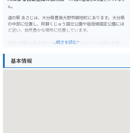
ん。
道の駅 あさじは、大分県豊後大野市朝地町にあります。大分県
の中部に位置し、阿蘇くじゅう国立公園や祖母傾国定公園にほ
ど近い、自然豊かな場所に位置しています。
...続きを読む
地元の新鮮な農産物が人気で、特に原木しいたけは県内有数の
産地として知られています。しいたけ以外にも、季節の野菜や
果物が並び、お土産に購入していく人も多いです。
基本情報
レストランでは、地元の食材をふんだんに使った料理を楽しむ
ことができます。名物は、原木しいたけを贅沢に使った「しい
たけ丼」です。肉厚でジューシーなしいたけの旨みが口いっぱ
いに広がります。
バイクツーリングで訪れる場合、道の駅 あさじは休憩場所とし
て最適です。駐車場も広く、トイレも完備されています。周辺
には、耶馬渓や九重連山など、ツーリングスポットも点在して
いるので、拠点としてもおすすめです。