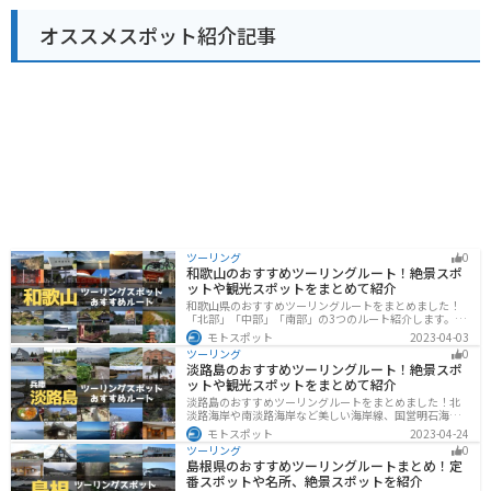
ットが多く、ライダーの休憩場所として最適です。道の
オススメスポット紹介記事
駅には、バイクスタンドや休憩スペースも完備されてい
ます。 周辺には、原尻の滝や沈堕の滝などの観光スポッ
トがあります。道の駅 きよかわは、自然豊かな大分県を
満喫できるスポットです。
ツーリング
0
和歌山のおすすめツーリングルート！絶景スポ
ットや観光スポットをまとめて紹介
和歌山県のおすすめツーリングルートをまとめました！
「北部」「中部」「南部」の3つのルート紹介します。海
と山に囲まれた自然豊かなエリアが広がり、様々な楽し
モトスポット
2023-04-03
み方ができます。バイクで和歌山県にツーリングに行く
ツーリング
0
際は参考にしてください。
淡路島のおすすめツーリングルート！絶景スポ
ットや観光スポットをまとめて紹介
淡路島のおすすめツーリングルートをまとめました！北
淡路海岸や南淡路海岸など美しい海岸線、国営明石海峡
公園や淡路夢舞台など、自然とアートが融合した施設も
モトスポット
2023-04-24
多数あります。バイクで淡路島にツーリングに行く際は
ツーリング
0
参考にしてください。
島根県のおすすめツーリングルートまとめ！定
番スポットや名所、絶景スポットを紹介