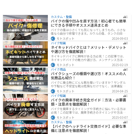
カスタム・整備
1
バイクの傷や凹みを直す方法！初心者でも簡単
にできる手順やオススメ道具まとめ
バイクの傷は小さくても気になってしまうもの。小さな
傷なら自分で修理できます。カウルの傷、タンクの凹
み、サビ、樹脂の劣化、ホイールの傷などあらゆる傷の
モトスポット
2024-09-03
修理方法をまとめました。自分でバイクの傷を直したい
バイク知識
0
と思っている人は参考にしてください。
ネイキッドバイクとは？メリット・デメリット
や選び方を徹底解説！
ネイキッドバイクに興味がある方必見！この記事では、
ネイキッドバイクの魅力や選び方、メンテナンス方法な
どを解説しています。実は、ネイキッドバイクは、操作
モトスポット
2025-02-19
性に優れており、初心者にも優しいバイクです。この記
バイク用品
0
事を読めば、ネイキッドバイクへの理解が深まります。
バイクシューズの種類や選び方！オススメの人
気商品も紹介！
バイクに乗る時にどんな靴を履いていますか？サンダル
や下駄など不安定な靴は危険なだけでなく、法律違反に
なる可能性もあります。バイクに乗るときはバイク用に
モトスポット
2024-04-25
作られた専用の靴を履くようにしましょう。操作性や安
バイク知識
1
全性の向上性だけでなく、バイクとの一体感でよりカッ
バイクの廃車手続き完全ガイド｜方法・必要書
コよくなります。
類・注意点を徹底解説！
バイクを廃車するタイミングや手続きに悩んでいる方は
必見！この記事では、廃車手続きのタイミングや方法、
流れを解説しています。実は、手続きの注意点や業者に
モトスポット
2025-03-07
依頼する際のポイントがあります。記事を読めば、バイ
カスタム・整備
0
クの廃車手続きがスムーズに行えるでしょう。
【バイクのヘッドライト交換ガイド】必要な準
備と注意点を徹底解説！