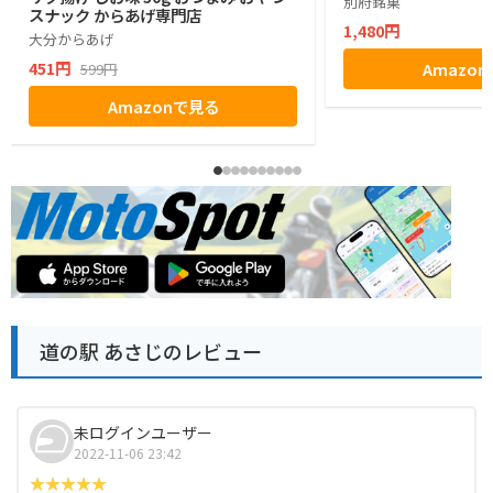
別府銘菓
スナック からあげ専門店
1,480円
大分からあげ
451円
Amazo
599円
Amazonで見る
道の駅 あさじのレビュー
未ログインユーザー
2022-11-06 23:42