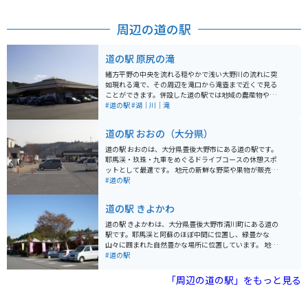
豊後牛の中でも特に肉質が優れた4等級以上の「おおい
た和牛」のロース200gを使用しており、格別です。農家
周辺の道の駅
レストランなので、自家産の豊後牛を比較的低価格で楽
しむことができます。店名の「べべんこ」は、高原の
清々しい空気の中で育った子牛の生命力を分けてもらお
道の駅 原尻の滝
うとの願いから名づけられました。 レストランは、ただ
食事を楽しむ場所でなく、体験を思い出に残すことがで
緒方平野の中央を流れる穏やかで浅い大野川の流れに突
きる特別な空間とされています。開放的なテラスでの食
如現れる滝で、その周辺を滝口から滝壺まで近くで見る
事を楽しむことができ、動物たちと触れあることもでき
ことができます。併設した道の駅では地域の農産物やお
るため、訪れた人々には非常にリラックスした時間を過
土産品の購入ができ、5月には地域の特産品であるチュー
#道の駅
#湖｜川｜滝
ごしてもらえるよう心がけられています。レストランか
リップ30万本が植えられたチューリップフェスタで多く
らはくじゅう連山を見渡すことができ、その美しい眺め
の観光客が訪れます。
道の駅 おおの（大分県）
も、訪れる客にとっての一つのご馳走となっています。
道の駅 おおのは、大分県豊後大野市にある道の駅です。
耶馬渓・玖珠・九重をめぐるドライブコースの休憩スポ
ットとして最適です。 地元の新鮮な野菜や果物が販売さ
れている直売所や、豊後大野市の特産品を販売するショ
#道の駅
ップがあります。 また、レストランでは、地元の食材を
使った料理を楽しむことができます。おおの黒豚や原木
道の駅 きよかわ
しいたけなど、豊後大野市ならではの味が堪能できま
す。 バイクで訪れる場合、道の駅には広い駐車場が完備
道の駅 きよかわは、大分県豊後大野市清川町にある道の
されているので安心です。ツーリングの休憩地点とし
駅です。耶馬渓と阿蘇のほぼ中間に位置し、緑豊かな
て、ぜひ立ち寄ってみてください。道の駅の周辺には、
山々に囲まれた自然豊かな場所に位置しています。 地元
雄大な自然が広がっており、耶馬渓や九重連山など、景
の新鮮な野菜や果物、加工品などを販売する物産館や、
#道の駅
勝地へのアクセスも良好です。 【おすすめポイント】 *
地元食材を使った料理を提供するレストランがありま
地元の新鮮な野菜や果物を購入できる * 豊後大野市の特
す。特におすすめは、豊後大野市産の新鮮な野菜をふん
「周辺の道の駅」をもっと見る
産品をお土産にできる * 地元の食材を使った料理が楽し
だんに使った「だんご汁」です。 また、道の駅 きよかわ
める * バイク駐車場が広い * 耶馬渓や九重連山など、周
は、バイクツーリングの拠点としても人気があります。
辺の観光スポットへのアクセスが良い
耶馬渓や阿蘇など、周辺には風光明媚なツーリングスポ