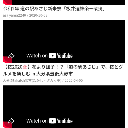
令和2年 道の駅あさじ新米祭「板井迫神楽－柴曳」
asa yama2240 / 2020-10-08
【桜2020
】花より団子！？「道の駅あさじ」で、桜とグ
ルメを楽しむ in 大分県豊後大野市
大分のtakatch親方(たかし・タカッチ) / 2020-04-05