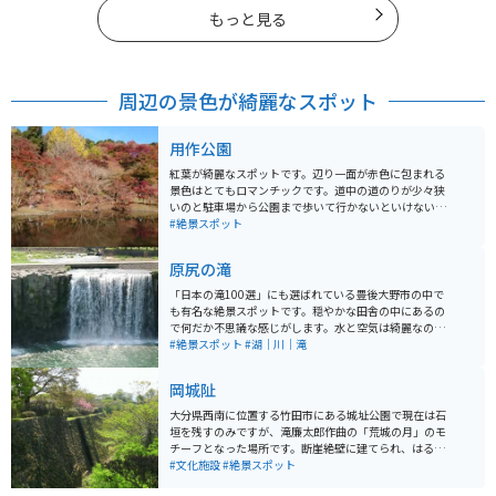
もっと見る
周辺の景色が綺麗なスポット
用作公園
紅葉が綺麗なスポットです。辺り一面が赤色に包まれる
景色はとてもロマンチックです。道中の道のりが少々狭
いのと駐車場から公園まで歩いて行かないといけないの
が若干大変です。ライトアップもしているので夜に行く
#絶景スポット
のもオススメです。
原尻の滝
「日本の滝100選」にも選ばれている豊後大野市の中で
も有名な絶景スポットです。穏やかな田舎の中にあるの
で何だか不思議な感じがします。水と空気は綺麗なの
で、心身共々癒されます。道の駅もあるので休憩やラン
#絶景スポット
#湖｜川｜滝
チついでに寄るのがオススメです。
岡城阯
大分県西南に位置する竹田市にある城址公園で現在は石
垣を残すのみですが、滝廉太郎作曲の「荒城の月」のモ
チーフとなった場所です。断崖絶壁に建てられ、はるか
遠くに高千穂の峰や阿蘇山を眺められる景色は壮観で
#文化施設
#絶景スポット
す。場内には多くの桜が植えられており、花見の名所と