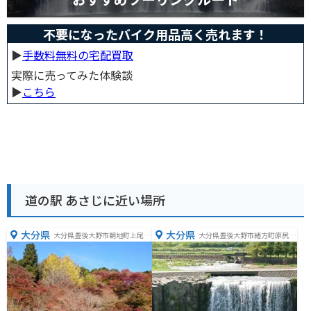
不要になったバイク用品高く売れます！
▶︎
手数料無料の宅配買取
実際に売ってみた体験談
▶︎
こちら
道の駅 あさじに近い場所
大分県
大分県
大分県豊後大野市朝地町上尾塚
大分県豊後大野市緒方町原尻４
３９１４
１０