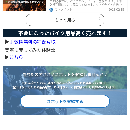
この記事では、バイクのヘッドライト交換のメリットや
交換手順について解説しています。ヘッドライトの光が
弱くなっていませんか？夜間の視界を改善するために
モトスポット
2025-02-18
は、適切なヘッドライト交換が必要です。自分で交換す
る方法からショップに依頼する場合の費用までわかりや
すくお伝えします！
もっと見る
不要になったバイク用品高く売れます！
▶︎
手数料無料の宅配買取
実際に売ってみた体験談
▶︎
こちら
あなたのオススメスポットを登録しませんか？
モトスポットでは、皆様からオススメスポットを募集しています！
全ライダーのための最高なサービス作りに、ご協力よろしくお願いいたします。
スポットを登録する