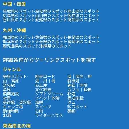
中国・四国
鳥取県のスポット
島根県のスポット
岡山県のスポット
広島県のスポット
山口県のスポット
徳島県のスポット
香川県のスポット
愛媛県のスポット
高知県のスポット
九州・沖縄
福岡県のスポット
佐賀県のスポット
長崎県のスポット
熊本県のスポット
大分県のスポット
宮崎県のスポット
鹿児島県のスポット
沖縄県のスポット
詳細条件からツーリングスポットを探す
ジャンル
絶景スポット
絶景ロード
海｜海岸｜岬
山｜高原
湖｜川｜滝
食事処
道の駅
お土産
神社｜寺院
温泉
文化施設
カフェ｜軽食
商業施設
ソフトクリーム
林道
夜景
イベント体験
宿泊施設
美術館｜資料館
海鮮
ダム
キャンプ場
スイーツ
珍スポット
動植物園
お肉
麺類
お酒
ライダーハウス
東西南北の端