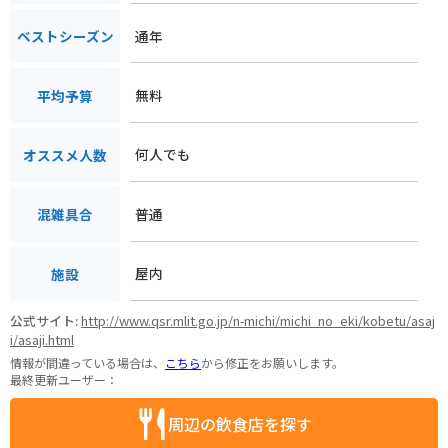
通年
ベストシーズン
無料
平均予算
何人でも
オススメ人数
普通
混雑具合
屋内
施設
公式サイト:
http://www.qsr.mlit.go.jp/n-michi/michi_no_eki/kobetu/asaj
i/asaji.html
情報が間違っている場合は、
こちら
から修正をお願いします。
最終更新ユーザー：
周辺の飲食店を探す