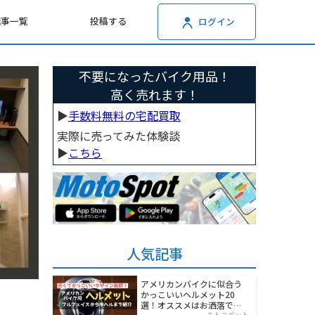
記事一覧
投稿する
ログイン
不要になったバイク用品！
高く売れます！
▶︎
手数料無料の宅配買取
実際に売ってみた体験談
▶︎
こちら
人気記事
アメリカンバイクに似合う
かっこいいヘルメット20
選！オススメはお洒落でワ
モトスポット