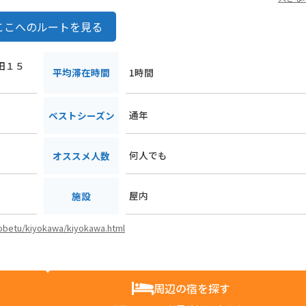
ここへのルートを見る
砂田１５
平均滞在時間
1時間
通年
ベストシーズン
何人でも
オススメ人数
屋内
施設
/kobetu/kiyokawa/kiyokawa.html
周辺の宿を探す