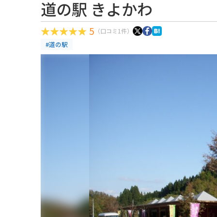
道の駅 きよかわ
5
（口コミ1件）
#道の駅