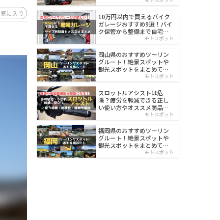
イルド
お気に入り
10万円以内で買えるバイク
ガレージおすすめ9選！バイ
ク保管から整備まで自宅で
楽々
モトスポット
岡山県のおすすめツーリン
グルート！絶景スポットや
観光スポットをまとめて紹
介
モトスポット
スロットルアシストは危
険？疲労を軽減できる正し
い使い方やオススメ商品を
紹介
モトスポット
福岡県のおすすめツーリン
グルート！絶景スポットや
観光スポットをまとめて紹
介
モトスポット