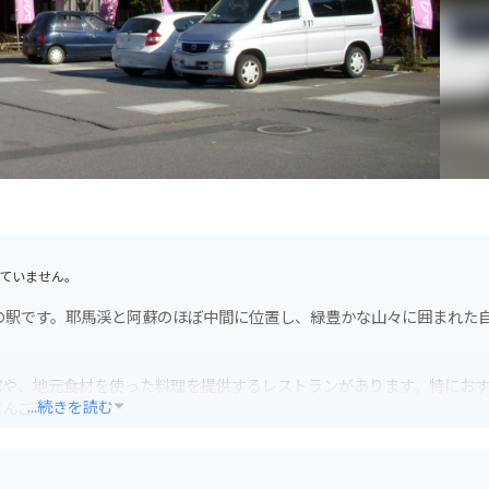
ていません。
の駅です。耶馬渓と阿蘇のほぼ中間に位置し、緑豊かな山々に囲まれた
館や、地元食材を使った料理を提供するレストランがあります。特にお
...続きを読む
だんご汁」です。
しても人気があります。耶馬渓や阿蘇など、周辺には風光明媚なツーリ
道の駅には、バイクスタンドや休憩スペースも完備されています。