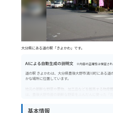
大分県にある道の駅「きよかわ」です。
AIによる自動生成の説明文
※内容の正確性は保証され
道の駅 きよかわは、大分県豊後大野市清川町にある道
かな場所に位置しています。
地元の新鮮な野菜や果物、加工品などを販売する物産
は、豊後大野市産の新鮮な野菜をふんだんに使った「
また、道の駅 きよかわは、バイクツーリングの拠点と
基本情報
ポットが多く、ライダーの休憩場所として最適です。