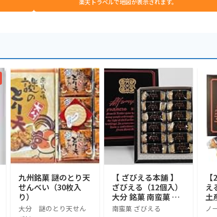
楽天トラベルで地図が表示されます。
九州銘菓 謎のとり天
【 ざびえる本舗 】
【
せんべい（30枚入
ざびえる（12個入）
え
り）
大分 銘菓 南蛮菓 和
土
洋折衷菓子
大分 謎のとり天せん
南蛮菓 ざびえる
ノ