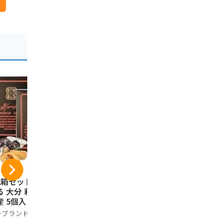
2箱セット】 ざび
別府銘菓 焼やせうま
[ 2個セット
る 大分 和菓子 お
（24枚入）
り天せんべい
産 5個入り
お菓子 大分
別府銘菓
土産 庶民の
ーブランド品
ノーブランド
1,296円
料理の味わ