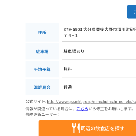
879-6903 大分県豊後大野市清川町
住所
７４−１
駐車場あり
駐車場
無料
平均予算
普通
混雑具合
公式サイト:
http://www.qsr.mlit.go.jp/n-michi/michi_no_eki
情報が間違っている場合は、
こちら
から修正をお願いします。
最終更新ユーザー：
周辺の飲食店を探す