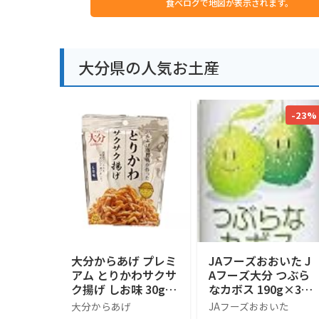
食べログで地図が表示されます。
大分県の人気お土産
-23%
大分からあげ プレミ
JAフーズおおいた J
アム とりかわサクサ
Aフーズ大分 つぶら
ク揚げ しお味 30g
なカボス 190g×30
おつまみ おやつ ス
本
大分からあげ
JAフーズおおいた
ナック からあげ専門