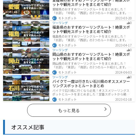
ットや観光スポットをまとめて紹介
愛媛県のおすすめツーリングルートをまとめました！
「北部」「中部」「西部」の3つのルート紹介します。山
や海といった自然だけでなく、気軽に渡れる島もあり
モトスポット
2023-03-20
様々な楽しみ方ができます。バイクで愛媛県にツーリン
ツーリング
0
グに行く際は参考にしてください。
福島県のおすすめツーリングルート！絶景スポ
ットや観光スポットをまとめて紹介
福島県のおすすめツーリングルートをまとめました！
「北部」「東部」「西部」の3つのルート紹介します。内
陸部には山々が連なり、海岸線は太平洋に面してるので
モトスポット
2023-04-17
観光スポットが多数あります。バイクで福島県にツーリ
ツーリング
0
ングに行く際は参考にしてください。
岡山県のおすすめツーリングルート！絶景スポ
ットや観光スポットをまとめて紹介
岡山県のおすすめツーリングルートをまとめました！
「北部」「東部」「南部」の3つのルート紹介します。岡
山市や倉敷市など、歴史ある街並みも魅力的で、バイク
モトスポット
2024-06-03
ツーリングに最適なスポットが多数あります。バイクで
ツーリング
0
岡山県にツーリングに行く際は参考にしてください。
バイクで一度は行きたい石川県のオススメツー
リングスポットとルートまとめ
バイクで石川県に行くなら必見！オススメツーリングス
ポットとルートをまとめました！定番スポットから絶景
スポット、温泉、海、グルメなど様々なジャンルで楽し
モトスポット
2023-02-18
めます。バイクで石川ツーリングに行こうと思っている
人は、参考にしてください。
もっと見る
オススメ記事