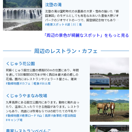
沈堕の滝
沈堕の滝は室町時代の水墨画の大家・雪舟の描いた「鎮
田瀑図」のモデルとしても有名なおおいた豊後大野ジオ
パークのジオサイトの一つで、国登録記念物でもありま
す。 大野川の本流にかかる雄滝と、支流の平井川にかか
#絶景スポット
#湖｜川｜滝
る雌滝からなり、雄滝は幅約100ｍ、高さは約20ｍあり
ます。その姿はまるで滝が2段重ねになっているような、
「周辺の景色が綺麗なスポット」をもっと見る
とても不思議な情景を表出し、撮影スポットとしても大
人気です。 明治時代に建てられ、近代文化遺産に認定さ
れている石造の沈堕発電所も、沈堕の滝に隣接していま
周辺のレストラン・カフェ
す。
くじゅう花公園
阿蘇くじゅう国立公園の標高850mの位置にあり、年間
を通して500種類500万本が咲く西日本最大級の癒しの
花畑。園内にはレストランやジェラート屋さん、雑貨屋
さん、体験工房などショップも充実しています。
#動植物園
#カフェ｜軽食
#お土産
くじゅうやまなみ牧場
九重高原にある国立公園内にあります。動物と触れ合っ
たり、温泉に入ったりできる施設があります。レストラ
ンもあり、売店には牧場ならではの絞りたての牛乳や乳
製品が多数販売されてます。季節によって期間限定の体
#動植物園
#絶景ロード
#山｜高原
#食事処
#宿泊施設
験が出来たりとアクティビティも充実してます。
#キャンプ場
農家レストランべべんこ