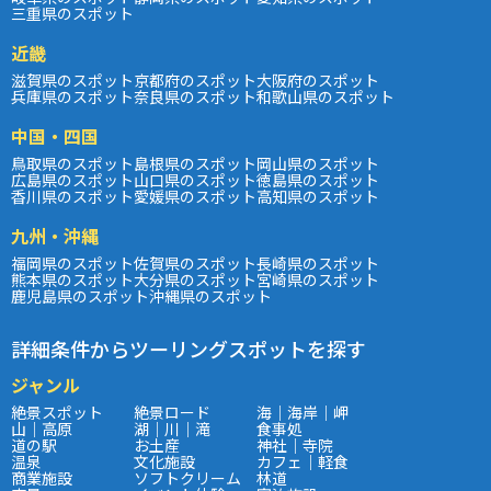
三重県のスポット
近畿
滋賀県のスポット
京都府のスポット
大阪府のスポット
兵庫県のスポット
奈良県のスポット
和歌山県のスポット
中国・四国
鳥取県のスポット
島根県のスポット
岡山県のスポット
広島県のスポット
山口県のスポット
徳島県のスポット
香川県のスポット
愛媛県のスポット
高知県のスポット
九州・沖縄
福岡県のスポット
佐賀県のスポット
長崎県のスポット
熊本県のスポット
大分県のスポット
宮崎県のスポット
鹿児島県のスポット
沖縄県のスポット
詳細条件からツーリングスポットを探す
ジャンル
絶景スポット
絶景ロード
海｜海岸｜岬
山｜高原
湖｜川｜滝
食事処
道の駅
お土産
神社｜寺院
温泉
文化施設
カフェ｜軽食
商業施設
ソフトクリーム
林道