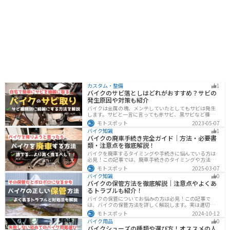
カスタム・整備
1
バイクのサビ落としはどれがおすすめ？サビの
発生原因や対策も紹介
バイクは金属の塊、メンテしていたとしてもサビは発生
します。サビと一言に言っても赤サビ、黒サビなど種類
があります。サビごとに有効なサビ落とし剤は違うの
モトスポット
2023-05-07
で、正しいサビ落とし剤を使う必要があります。この記
バイク知識
1
事ではサビの種類から対処法、オススメのサビ取り剤を
バイクの廃車手続き完全ガイド｜方法・必要書
まとめました。
類・注意点を徹底解説！
バイクを廃車するタイミングや手続きに悩んでいる方は
必見！この記事では、廃車手続きのタイミングや方法、
流れを解説しています。実は、手続きの注意点や業者に
モトスポット
2025-03-07
依頼する際のポイントがあります。記事を読めば、バイ
バイク知識
0
クの廃車手続きがスムーズに行えるでしょう。
バイクの保管方法を徹底解説｜注意点やよくあ
るトラブルも紹介！
バイクの保管についてお悩みの方は必見！この記事で
は、バイクの保管方法を詳しく解説します。実は適切に
保管しなければ、バイクの状態を悪化させる恐れがあり
モトスポット
2024-10-12
ます。記事を参考にすれば、バイクを状態良く長持ちさ
バイク用品
0
せることが可能です。
バイクシューズの種類や選び方！オススメの人