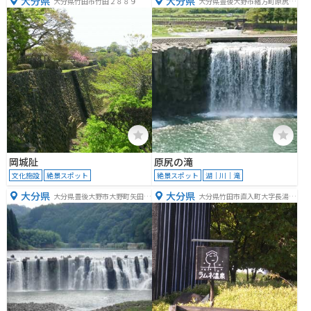
大分県
大分県
大分県竹田市竹田２８８９
大分県豊後大野市緒方町原尻４
１０
岡城阯
原尻の滝
文化施設
絶景スポット
絶景スポット
湖｜川｜滝
大分県
大分県
大分県豊後大野市大野町矢田２
大分県竹田市直入町大字長湯７
３９４
６７６−２