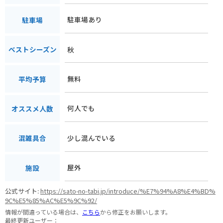
駐車場あり
駐車場
秋
ベストシーズン
無料
平均予算
何人でも
オススメ人数
少し混んでいる
混雑具合
屋外
施設
公式サイト:
https://sato-no-tabi.jp/introduce/%E7%94%A8%E4%BD%
9C%E5%85%AC%E5%9C%92/
情報が間違っている場合は、
こちら
から修正をお願いします。
最終更新ユーザー：