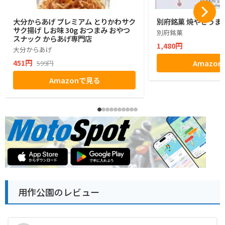
大分からあげ プレミアム とりかわサク
別府銘菓 焼やせうま
サク揚げ しお味 30g おつまみ おやつ
別府銘菓
スナック からあげ専門店
1,480円
大分からあげ
451円
Amazo
599円
Amazonで見る
用作公園のレビュー