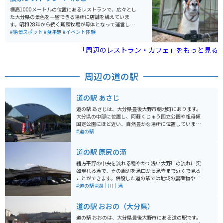
標高1000メートルの位置にあるレストランで、広々とし
た大分県の景色を一望できる場所に店舗を構えていま
す。昭和28年から続く鷲頭牧場が母体となって運営して
おり、店舗では鷲頭牧場で大切に育てられた豊後牛を使
#絶景スポット
#食事処
#イベント体験
用した数多くのメニューを提供しています。 主なメニュ
ーとしては、焼肉丼、コロッケ、肉うどんなどがありま
「周辺のレストラン・カフェ」をもっと見る
すが、特にオススメはステーキです。このステーキは、
豊後牛の中でも特に肉質が優れた4等級以上の「おおい
た和牛」のロース200gを使用しており、格別です。農家
周辺の道の駅
レストランなので、自家産の豊後牛を比較的低価格で楽
しむことができます。店名の「べべんこ」は、高原の
清々しい空気の中で育った子牛の生命力を分けてもらお
道の駅 あさじ
うとの願いから名づけられました。 レストランは、ただ
食事を楽しむ場所でなく、体験を思い出に残すことがで
道の駅 あさじは、大分県豊後大野市朝地町にあります。
きる特別な空間とされています。開放的なテラスでの食
大分県の中部に位置し、阿蘇くじゅう国立公園や祖母傾
事を楽しむことができ、動物たちと触れあることもでき
国定公園にほど近い、自然豊かな場所に位置していま
るため、訪れた人々には非常にリラックスした時間を過
す。 地元の新鮮な農産物が人気で、特に原木しいたけは
#道の駅
ごしてもらえるよう心がけられています。レストランか
県内有数の産地として知られています。しいたけ以外に
らはくじゅう連山を見渡すことができ、その美しい眺め
も、季節の野菜や果物が並び、お土産に購入していく人
道の駅 原尻の滝
も、訪れる客にとっての一つのご馳走となっています。
も多いです。 レストランでは、地元の食材をふんだんに
使った料理を楽しむことができます。名物は、原木しい
緒方平野の中央を流れる穏やかで浅い大野川の流れに突
たけを贅沢に使った「しいたけ丼」です。肉厚でジュー
如現れる滝で、その周辺を滝口から滝壺まで近くで見る
シーなしいたけの旨みが口いっぱいに広がります。 バイ
ことができます。併設した道の駅では地域の農産物やお
クツーリングで訪れる場合、道の駅 あさじは休憩場所と
土産品の購入ができ、5月には地域の特産品であるチュー
#道の駅
#湖｜川｜滝
して最適です。駐車場も広く、トイレも完備されていま
リップ30万本が植えられたチューリップフェスタで多く
す。周辺には、耶馬渓や九重連山など、ツーリングスポ
の観光客が訪れます。
道の駅 おおの（大分県）
ットも点在しているので、拠点としてもおすすめです。
道の駅 おおのは、大分県豊後大野市にある道の駅です。