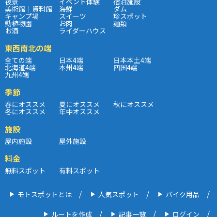
夜景
イベント体験
宿泊施設
美術館｜資料館
海鮮
ダム
キャンプ場
スイーツ
珍スポット
動植物園
お肉
麺類
お酒
ライダーハウス
東西南北の端
全ての端
日本4端
日本本土4端
北海道4端
本州4端
四国4端
九州4端
季節
春にオススメ
夏にオススメ
秋にオススメ
冬にオススメ
年中オススメ
施設
屋内施設
屋外施設
料金
無料スポット
有料スポット
モトスポットとは
人気スポット
バイク用品
ルートを作成
記事一覧
ログイン