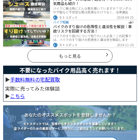
気商品も紹介！
バイクに乗る時にどんな靴を履いていますか？サンダル
や下駄など不安定な靴は危険なだけでなく、法律違反に
なる可能性もあります。バイクに乗るときはバイク用に
モトスポット
2024-04-25
作られた専用の靴を履くようにしましょう。操作性や安
バイク知識
0
全性の向上性だけでなく、バイクとの一体感でよりカッ
バイクのすり抜けの危険性と違法性を解説｜事
コよくなります。
故リスクを回避する方法！
バイクのすり抜けについて知りたい人必見！この記事で
は、バイクのすり抜けの危険性と違法性を解説します。
実は、すり抜けによる事故のリスクは想像以上に高いで
モトスポット
2024-11-26
す。記事を参考にすり抜けのリスクを理解し、安全運転
に努めましょう。
もっと見る
不要になったバイク用品高く売れます！
▶︎
手数料無料の宅配買取
実際に売ってみた体験談
▶︎
こちら
あなたのオススメスポットを登録しませんか？
モトスポットでは、皆様からオススメスポットを募集しています！
全ライダーのための最高なサービス作りに、ご協力よろしくお願いいたします。