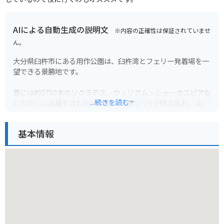
AIによる自動生成の説明文
※内容の正確性は保証されていませ
ん。
大分県臼杵市にある用作公園は、臼杵湾とフェリー発着場を一
望できる景勝地です。
春には約2700本のソクラテス、ウィリアム・シャークスピアな
...続きを読む
どの珍しい品種を含む約100種2000株のバラが咲き乱れ、あた
り一面が甘い香りに包まれます。
園内には、展望広場、遊具広場、芝生広場などがあり、家族連
基本情報
れで一日中楽しめます。
また、バイク駐車場も完備されているので、ツーリングの休憩
スポットとしてもおすすめです。
臼杵湾越しに見える夕日は絶景なので、ぜひ夕暮れ時に訪れて
みてください。