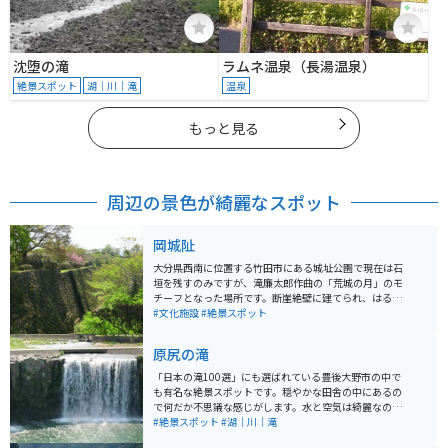
沈堕の滝
ラムネ温泉（長湯温泉）
絶景スポット
湖｜川｜滝
温泉
もっと見る
周辺の景色が綺麗なスポット
岡城阯
大分県西南に位置する竹田市にある城址公園で現在は石
垣を残すのみですが、滝廉太郎作曲の「荒城の月」のモ
チーフとなった場所です。断崖絶壁に建てられ、はるか
遠くに高千穂の峰や阿蘇山を眺められる景色は壮観で
#文化施設
#絶景スポット
す。場内には多くの桜が植えられており、花見の名所と
しても有名です。
原尻の滝
「日本の滝100選」にも選ばれている豊後大野市の中で
も有名な絶景スポットです。穏やかな田舎の中にあるの
で何だか不思議な感じがします。水と空気は綺麗なの
で、心身共々癒されます。道の駅もあるので休憩やラン
#絶景スポット
#湖｜川｜滝
チついでに寄るのがオススメです。