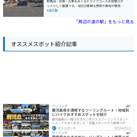
耶馬渓・玖珠・九重をめぐるドライブコースの休憩スポ
ットとして最適です。 地元の新鮮な野菜や果物が販売さ
れている直売所や、豊後大野市の特産品を販売するショ
#道の駅
ップがあります。 また、レストランでは、地元の食材を
使った料理を楽しむことができます。おおの黒豚や原木
「周辺の道の駅」をもっと見る
しいたけなど、豊後大野市ならではの味が堪能できま
す。 バイクで訪れる場合、道の駅には広い駐車場が完備
されているので安心です。ツーリングの休憩地点とし
て、ぜひ立ち寄ってみてください。道の駅の周辺には、
オススメスポット紹介記事
雄大な自然が広がっており、耶馬渓や九重連山など、景
勝地へのアクセスも良好です。 【おすすめポイント】 *
地元の新鮮な野菜や果物を購入できる * 豊後大野市の特
産品をお土産にできる * 地元の食材を使った料理が楽し
める * バイク駐車場が広い * 耶馬渓や九重連山など、周
辺の観光スポットへのアクセスが良い
ツーリング
0
鹿児島県を満喫するツーリングルート！地域別
にバイクおすすめスポットを紹介
鹿児島県の一度は行きたいオススメツーリングスポット
とルートをまとめました！定番スポットから絶景スポッ
ト、温泉、山、海、グルメなど様々なジャンルで楽しめ
モトスポット
2023-02-12
ます。バイクで鹿児島ツーリングに行こうと思っている
ツーリング
0
人は、参考にしてください。
愛媛県のおすすめツーリングルート！絶景スポ