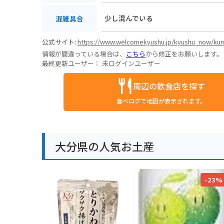
少し混んでいる
混雑具合
公式サイト:
https://www.welcomekyushu.jp/kyushu_now/ku
情報が間違っている場合は、
こちら
から修正をお願いします。
最終更新ユーザー：
未ログインユーザー
周辺の飲食店を探す
食べログで地図が表示されます。
大分県の人気お土産
-23%