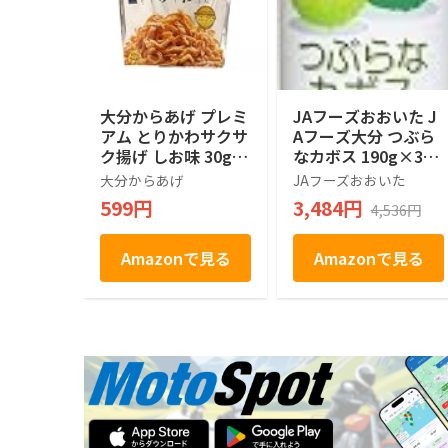
大分からあげ プレミ
JAフーズおおいた J
アム とりかわサクサ
Aフーズ大分 つぶら
ク揚げ しお味 30g
なカボス 190g×30
おつまみ おやつ ス
本
大分からあげ
JAフーズおおいた
ナック からあげ専門
599円
3,484円
4,536円
店
Amazonで見る
Amazonで見る