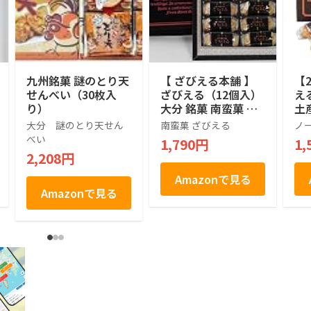
九州銘菓 謎のとり天
【 ざびえる本舗 】
【
せんべい（30枚入
ざびえる（12個入）
え
り）
大分 銘菓 南蛮菓 和
土
洋折衷菓子
大分 謎のとり天せん
南蛮菓 ざびえる
ノ
べい
1,790円
1,
2,208円
Amazonで見る
Amazonで見る