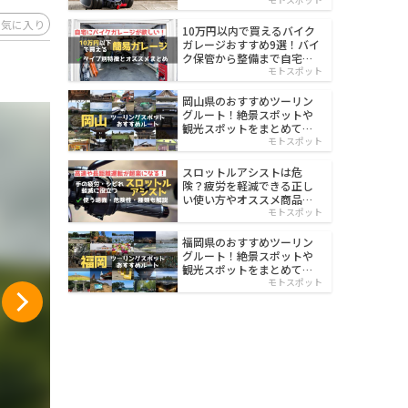
イルド
お気に入り
10万円以内で買えるバイク
ガレージおすすめ9選！バイ
ク保管から整備まで自宅で
楽々
モトスポット
岡山県のおすすめツーリン
グルート！絶景スポットや
観光スポットをまとめて紹
介
モトスポット
スロットルアシストは危
険？疲労を軽減できる正し
い使い方やオススメ商品を
紹介
モトスポット
福岡県のおすすめツーリン
グルート！絶景スポットや
観光スポットをまとめて紹
介
モトスポット