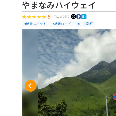
やまなみハイウェイ
5
（口コミ2件）
#絶景スポット
#絶景ロード
#山｜高原