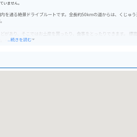
ていません。
内を通る絶景ドライブルートです。全長約50kmの道からは、くじゅう
す。
どがあり、そこではお土産を買ったり、食事をとったりできます。 標
...続きを読む
す。
、運転には注意が必要です。 また、天候が変わりやすいので、雨具の