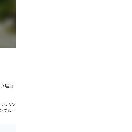
ゅう連山
心してツ
ングルー