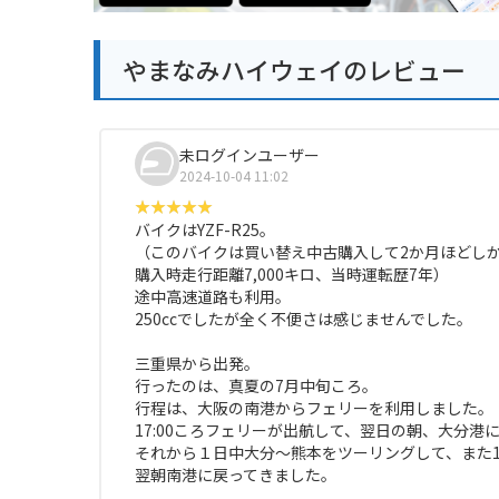
やまなみハイウェイのレビュー
未ログインユーザー
2024-10-04 11:02
バイクはYZF-R25。
（このバイクは買い替え中古購入して2か月ほどし
購入時走行距離7,000キロ、当時運転歴7年）
途中高速道路も利用。
250ccでしたが全く不便さは感じませんでした。
三重県から出発。
行ったのは、真夏の7月中旬ころ。
行程は、大阪の南港からフェリーを利用しました。
17:00ころフェリーが出航して、翌日の朝、大分港
それから１日中大分～熊本をツーリングして、また17
翌朝南港に戻ってきました。