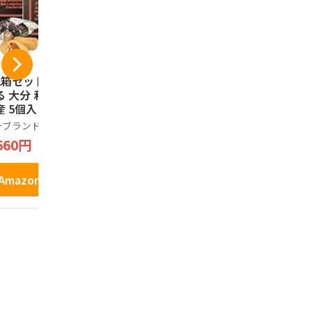
2箱セット】 ざび
別府銘菓 焼やせうま
[ 2個セット
る 大分 和菓子 お
（24枚入）
り天せんべい
産 5個入り
お菓子 大分
別府銘菓
土産 庶民の
ーブランド品
ノーブランド
1,296円
料理の味わ
560円
2,730円
Amazonで見る
Amazonで見る
Amazo