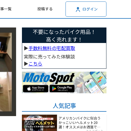
記事一覧
投稿する
ログイン
不要になったバイク用品！
高く売れます！
▶︎
手数料無料の宅配買取
実際に売ってみた体験談
▶︎
こちら
人気記事
アメリカンバイクに似合う
かっこいいヘルメット20
選！オススメはお洒落でワ
モトスポット