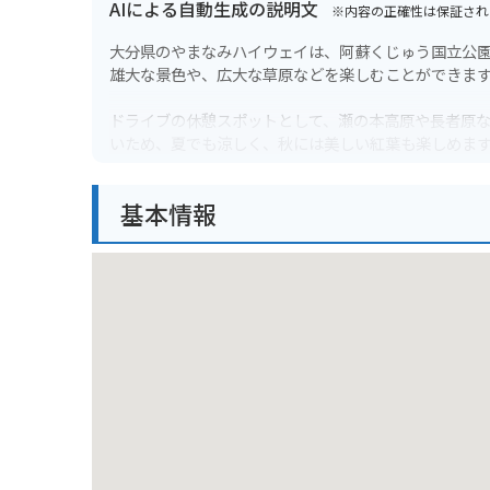
AIによる自動生成の説明文
※内容の正確性は保証され
大分県のやまなみハイウェイは、阿蘇くじゅう国立公園
雄大な景色や、広大な草原などを楽しむことができま
ドライブの休憩スポットとして、瀬の本高原や長者原な
いため、夏でも涼しく、秋には美しい紅葉も楽しめま
バイクで訪れる場合、ワインディングロードが多いので
基本情報
忘れずに行いましょう。