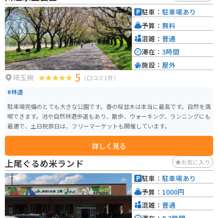
駐車：
駐車場あり
予算：
無料
混雑：
普通
滞在：
3時間
施設：
屋外
5
埼玉県
（口コミ1件）
#林道
駐車場完備のとても大きな公園です。春の桜並木は本当に最高です。自然を満
喫できます。池や自然林遊歩道もあり、散歩、ウォーキング、ランニングにも
最適で、土日祝祭日は、フリーマーケットも開催しています。
詳しく見る
上尾ぐるめ米ランド
お気に入り
駐車：
駐車場あり
予算：
1000円
混雑：
普通