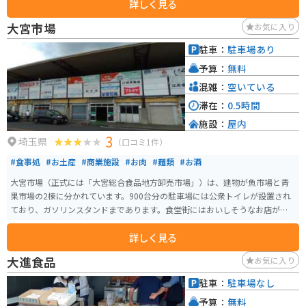
詳しく見る
あります。旨辛肉汁うどんが一番人気ですが、他にも季節限定メニューなど
ラインアップは豊富で、うどんだけでなく蕎麦も提供しています。
大宮市場
お気に入り
駐車：
駐車場あり
予算：
無料
混雑：
空いている
滞在：
0.5時間
施設：
屋内
3
埼玉県
（口コミ1件）
#食事処
#お土産
#商業施設
#お肉
#麺類
#お酒
大宮市場（正式には「大宮総合食品地方卸売市場」）は、建物が魚市場と青
果市場の2棟に分かれています。900台分の駐車場には公衆トイレが設置され
ており、ガソリンスタンドまであります。食堂街にはおいしそうなお店が並
んでおり、グルメ目当てで訪れる方も多いです。市場は、ほとんどのお店が
詳しく見る
午前中で閉店してしまうので要注意です。
大進食品
お気に入り
駐車：
駐車場なし
予算：
無料