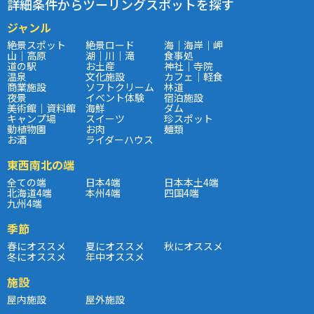
詳細条件からツーリングスポットを探す
ジャンル
絶景スポット
絶景ロード
海｜海岸｜岬
山｜高原
湖｜川｜滝
食事処
道の駅
お土産
神社｜寺院
温泉
文化施設
カフェ｜軽食
商業施設
ソフトクリーム
林道
夜景
イベント体験
宿泊施設
美術館｜資料館
海鮮
ダム
キャンプ場
スイーツ
珍スポット
動植物園
お肉
麺類
お酒
ライダーハウス
東西南北の端
全ての端
日本4端
日本本土4端
北海道4端
本州4端
四国4端
九州4端
季節
春にオススメ
夏にオススメ
秋にオススメ
冬にオススメ
年中オススメ
施設
屋内施設
屋外施設