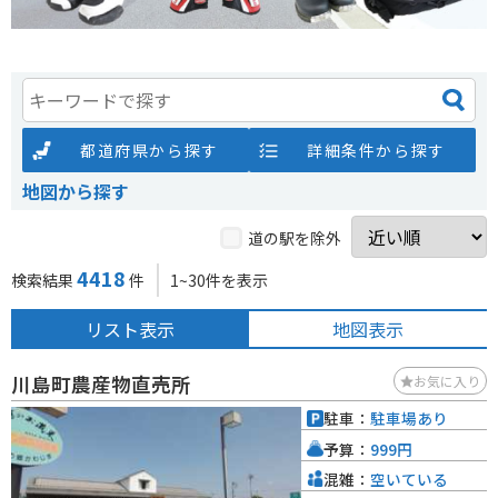
都道府県から探す
詳細条件から探す
地図から探す
道の駅を除外
4418
検索結果
件
1~30件を表示
リスト表示
地図表示
川島町農産物直売所
お気に入り
駐車：
駐車場あり
予算：
999円
混雑：
空いている