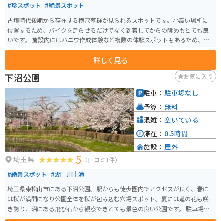
#珍スポット
#絶景スポット
古墳時代後期から存在する横穴墓群が見られるスポットです。小高い場所に
位置するため、バイクを走らせるだけでなく到着してからの眺めもとても良
いです。 施設内にはハニワ作成体験など複数の体験スポットもあるため、体
験と眺望どちらをとっても満足度が高いです。あまり混んでいないところも
詳しく見る
おすすめポイントです。
下沼公園
お気に入り
駐車：
駐車場なし
予算：
無料
混雑：
空いている
滞在：
0.5時間
施設：
屋外
5
埼玉県
（口コミ1件）
#絶景スポット
#湖｜川｜滝
埼玉県東松山市にある下沼公園。駅からも徒歩圏内でアクセスが良く、春に
は桜が満開になり公園全体を桜が包み込む穴場スポット。夏には蓮の花も咲
き誇り、沼にある飛び石から観察できとても景色の良い公園です。 駐車場は
無いが、ベンチが数多く設置されておりトイレと自動販売機もあって休憩＆