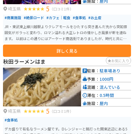
施設：
屋内
5
埼玉県
（口コミ1件）
#商業施設
#絶景ロード
#カフェ｜軽食
#食事処
#お土産
JR・東武東上線川越駅よりクレアモールをひたすら突き進んだ先から突如雰
囲気がガラっと変わり、ロマン溢れる大正レトロの懐かしき風景が軒を連ね
ます。 以前はこの通りにはアーケード商店街でありましたが、時代と共に
徐々に寂れていく中で新しいシンボルとして生まれ変わりました。両脇を固
詳しく見る
める各店舗は大正時代を思わせるノスタルジックな装いで、特に角にある川
越商工会議所の造りは足を止めて眺めるほど趣があります。 5月のこどもの日
秋田ラーメンはま
お気に入り
前後より商店街全体に吊るされる鯉のぼりは圧巻で、まるで鯉のぼりのアー
ケードを作るかのように空を自由に泳ぎます。
駐車：
駐車場あり
予算：
1000円
混雑：
混んでいる
滞在：
0.5時間
施設：
屋内
5
埼玉県
（口コミ1件）
#食事処
デカ盛りで有名なラーメン屋です。Ⅾレンジャーと銘打った関東近辺にある5