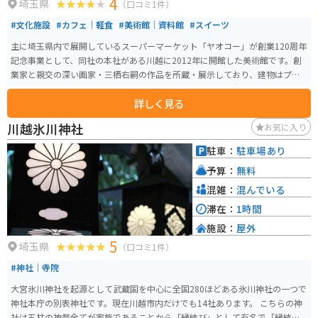
4
埼玉県
（口コミ1件）
#文化施設
#カフェ｜軽食
#美術館｜資料館
#スイーツ
主に埼玉県内で展開しているスーパーマーケット「ヤオコー」が創業120周年
記念事業として、同社の本社がある川越に2012年に開館した美術館です。創
業家と親交の深い画家・三栖右嗣の作品を所蔵・展示しており、建物はプリ
ツカー賞受賞者の伊東豊雄の設計という、小規模ながらも本格的な美術館と
詳しく見る
なっています。 建物自体も美しく、自然光を取り入れた明るい空間が特徴
で、アートをより身近に感じられる造りになっています。定期的に企画展や
川越氷川神社
お気に入り
ワークショップも開催されており、地元の文化交流の場としても親しまれて
います。川越の観光地にも近く、訪問者が気軽にアートを楽しめるスポット
駐車：
駐車場あり
として人気です。併設のカフェでお茶やケーキを楽しめるほか、「美術館で
予算：
無料
ピアノコンサートをしてみませんか？」などのイベントも行われています。
混雑：
混んでいる
滞在：
1時間
施設：
屋外
5
埼玉県
（口コミ1件）
#神社｜寺院
大宮氷川神社を起源として武蔵国を中心に全国280ほどある氷川神社の一つで
神社本庁の別表神社です。現在川越市内だけでも14社あります。 こちらの神
社は五柱の神祭全てが家族であることから「縁結び」として有名で「縁結び