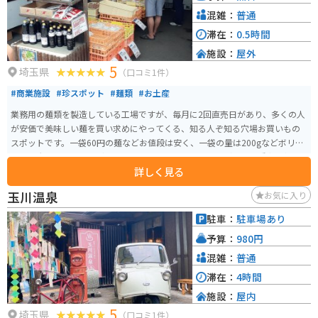
混雑：
普通
滞在：
0.5時間
施設：
屋外
5
埼玉県
（口コミ1件）
#商業施設
#珍スポット
#麺類
#お土産
業務用の麺類を製造している工場ですが、毎月に2回直売日があり、多くの人
が安価で美味しい麺を買い求めにやってくる、知る人ぞ知る穴場お買いもの
スポットです。一袋60円の麺などお値段は安く、一袋の量は200gなどボリュ
ームは大きく、またうどん・ラーメン・蕎麦・パスタなど色々な種類の麺
詳しく見る
と、スープや汁を売っています。
玉川温泉
お気に入り
駐車：
駐車場あり
予算：
980円
混雑：
普通
滞在：
4時間
施設：
屋内
5
埼玉県
（口コミ1件）