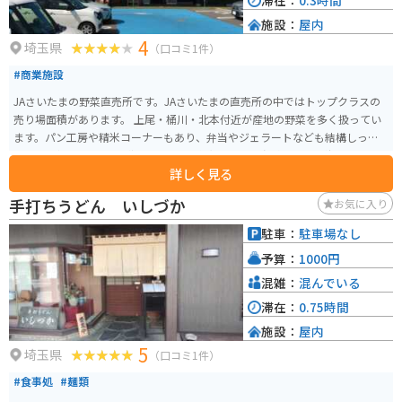
滞在：
0.3時間
施設：
屋内
4
埼玉県
（口コミ1件）
#商業施設
JAさいたまの野菜直売所です。JAさいたまの直売所の中ではトップクラスの
売り場面積があります。 上尾・桶川・北本付近が産地の野菜を多く扱ってい
ます。パン工房や精米コーナーもあり、弁当やジェラートなども結構しっか
りした品揃えです。 近隣にはスーパー銭湯もあり、温泉と野菜が好きな人に
詳しく見る
とってはちょっとした穴場かも・・？
手打ちうどん いしづか
お気に入り
駐車：
駐車場なし
予算：
1000円
混雑：
混んでいる
滞在：
0.75時間
施設：
屋内
5
埼玉県
（口コミ1件）
#食事処
#麺類