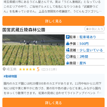
埼玉県桶川市にあるうどん屋さんです。実は「うどん激戦区」となっている
このエリアの中で、ご当地グルメとして有名になりつつある「武蔵野うど
ん」を名乗っていません。 上品な雰囲気の老舗店で、うどんもゴツゴツした
武蔵野うどんとはまた違ったモチモチ麺です。地元ではかなりの人気店とな
詳しく見る
っており、昼時は外で待たねばならないこともあります。 駐車場は裏に自動
車3台分ありますが、混雑時バイクを停めるのは避けた方がよいでしょう。
国営武蔵丘陵森林公園
お気に入り
駐車：
駐車場あり
予算：
500円
混雑：
少し空いている
滞在：
2時間
施設：
屋外
5
埼玉県
（口コミ1件）
#動植物園
園内のカエデ園には約20種500本のカエデがあります。11月中旬から11月下
旬には紅や黄と鮮やかに色づき、葉の形や色の違いなどを楽しみながら園内
をゆっくり散策できます。 紅葉の見頃に合わせてライトアップイベント「紅
葉見(もみじみ)ナイト」が開催され、期間中は夜間オープンします。夜の公園
詳しく見る
は昼間とはまた違った幻想的な雰囲気で、深まる里山の秋を楽しむことがで