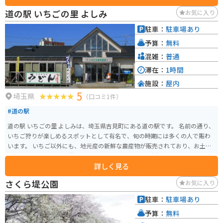
しさと精巧な工芸を堪能することができます。また、聖天宮は文化的な交流
道の駅 いちごの里 よしみ
お気に入り
の場としても重要で、日本と台湾の文化の融合を感じることができるスポッ
トです。映えスポットとしても有名です。
駐車：
駐車場あり
予算：
無料
混雑：
普通
滞在：
1時間
施設：
屋内
5
埼玉県
（口コミ1件）
#道の駅
道の駅 いちごの里 よしみは、埼玉県吉見町にある道の駅です。 名前の通り、
いちご狩りが楽しめるスポットとして有名で、旬の時期には多くの人で賑わ
います。 いちご以外にも、地元産の新鮮な農産物が販売されており、お土産
にも最適です。 また、併設のレストランでは、地元食材をふんだんに使った
詳しく見る
料理を楽しむことができます。 特に、いちごを使ったスイーツは絶品なの
で、ぜひ味わってみてください。 バイクで訪れる場合、駐車場も広々として
さくら堤公園
お気に入り
いるので安心です。 周辺には、緑豊かな田園風景が広がっており、ツーリン
グの休憩スポットとしても最適です。 道の駅 いちごの里 よしみから少し足を
駐車：
駐車場あり
延ばせば、吉見百穴などの歴史的な観光スポットもあります。
予算：
無料