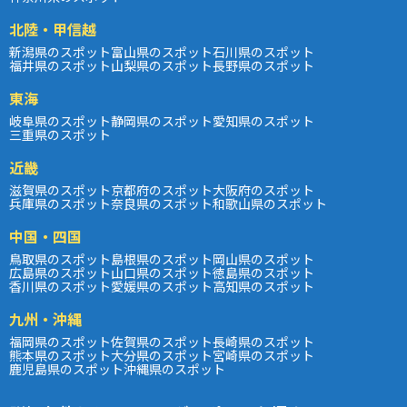
北陸・甲信越
新潟県のスポット
富山県のスポット
石川県のスポット
福井県のスポット
山梨県のスポット
長野県のスポット
東海
岐阜県のスポット
静岡県のスポット
愛知県のスポット
三重県のスポット
近畿
滋賀県のスポット
京都府のスポット
大阪府のスポット
兵庫県のスポット
奈良県のスポット
和歌山県のスポット
中国・四国
鳥取県のスポット
島根県のスポット
岡山県のスポット
広島県のスポット
山口県のスポット
徳島県のスポット
香川県のスポット
愛媛県のスポット
高知県のスポット
九州・沖縄
福岡県のスポット
佐賀県のスポット
長崎県のスポット
熊本県のスポット
大分県のスポット
宮崎県のスポット
鹿児島県のスポット
沖縄県のスポット