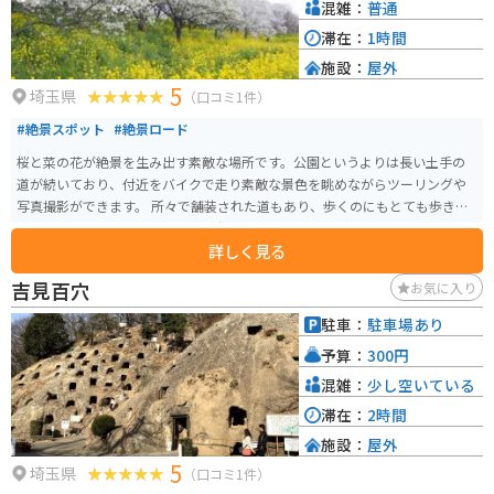
混雑：
普通
滞在：
1時間
施設：
屋外
5
埼玉県
（口コミ1件）
#絶景スポット
#絶景ロード
桜と菜の花が絶景を生み出す素敵な場所です。公園というよりは長い土手の
道が続いており、付近をバイクで走り素敵な景色を眺めながらツーリングや
写真撮影ができます。 所々で舗装された道もあり、歩くのにもとても歩きや
すくて良かったです。訪れるなら春がオススメです。
詳しく見る
吉見百穴
お気に入り
駐車：
駐車場あり
予算：
300円
混雑：
少し空いている
滞在：
2時間
施設：
屋外
5
埼玉県
（口コミ1件）