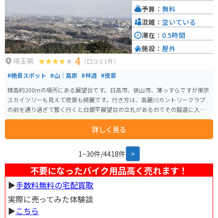
予算：
無料
混雑：
空いている
滞在：
0.5時間
施設：
屋外
4
埼玉県
（口コミ1件）
#絶景スポット
#山｜高原
#林道
#夜景
標高約200mの場所にある展望台です。日高市、狭山市、薄っすらですが東京
スカイツリーも見えて夜景も綺麗です。行き方は、高麗川カントリークラブ
の前を通り過ぎて暫く行くと白銀平展望台の立札があるのでその脇道に入り
ます。 展望台の100mぐらい手前にある東屋までは狭いながらも舗装道路があ
詳しく見る
り、車やバイクでその東屋まで行く事が可能です。そこには小さな無料駐車
スペースがあります。東屋から山道によくある横木階段を上がると白い建物
があり、その建物の階段を上がった所が絶景スポットになります。トイレは
1~30件/4418件
>
無いので何処かで済ませておいた方が良いです。
不要になったバイク用品高く売れます！
▶︎
手数料無料の宅配買取
実際に売ってみた体験談
▶︎
こちら