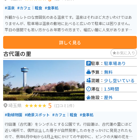
#温泉
#カフェ｜軽食
#食事処
外観からレトロな雰囲気のある温泉です。温泉はそれほど大きいわけではあ
りませんが、駐車場は温泉の敷地に比べると広いので駐車には困りません。
平日の昼間でも若い方からお年寄りの方まで、幅広い層に人気があります。
食事は、がっつり系の定食がメインです。メロンソーダが玉川温泉のレトロ
詳しく見る
な雰囲気にぴったりです。
古代蓮の里
お気に入り
駐車：
駐車場あり
予算：
無料
混雑：
少し空いている
滞在：
1.5時間
施設：
屋外
5
埼玉県
（口コミ1件）
#動植物園
#絶景スポット
#カフェ｜軽食
#食事処
行田蓮（古代蓮）をシンボルとする公園です。行田蓮は、古代蓮の里にほど
近い場所で、偶然出土した種子が自然発芽したのをきっかけに発見されたも
ので、例年6月中旬から8月上旬にかけての午前中に、ピンクの大輪の花を咲