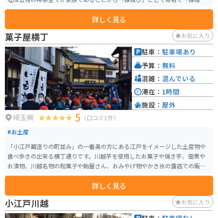
玉」「さくらさく守り」「であいこい」など良縁のお守りが数多くありま
詳しく見る
す。 夏には「縁むすび風鈴」と呼ばれる風鈴回廊や、夜間ライトアップされ
た「光る川」、先着で頒布される線香花火を行える「恋はなび」など、家族
菓子屋横丁
お気に入り
や夫婦やカップルなどが楽しめる行事が目白押しで、更には昨今のインスタ
ブームも重なり「映え」スポットとしても大いに楽しめます。
駐車：
駐車場あり
予算：
無料
混雑：
混んでいる
滞在：
1時間
施設：
屋外
5
埼玉県
（口コミ1件）
#お土産
「小江戸蔵造りの町並み」の一番奥の方にある江戸をイメージした土産物や
食べ歩きの出来る横丁通りです。川越芋を使用したお菓子や焼き芋、佃煮や
お漬物、川越名物の和菓子や飴屋さん、おみやげ物やかき氷の露店での販売
など、小さな一角ではありますが各店舗が軒を連ねており、平日・週末問わ
詳しく見る
ず沢山の観光客が訪れる人気エリアです。
小江戸川越
お気に入り