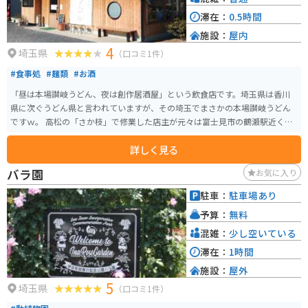
滞在：
0.5時間
施設：
屋内
4
埼玉県
（口コミ1件）
#食事処
#麺類
#お酒
「昼は本場讃岐うどん、夜は創作居酒屋」という飲食店です。埼玉県は香川
県に次ぐうどん県と言われていますが、その埼玉でまさかの本場讃岐うどん
ですｗ。 高松の「さか枝」で修業した店主が元々は富士見市の鶴瀬駅近くで
開店したお店が、川越へ移転したもののようです。昼メニューはうどんセッ
詳しく見る
トのみでうどん単品はありません。なかなかのボリュームなので、腹ペコラ
イダーも満腹間違いなしです。
バラ園
お気に入り
駐車：
駐車場あり
予算：
無料
混雑：
少し空いている
滞在：
1時間
施設：
屋外
5
埼玉県
（口コミ1件）