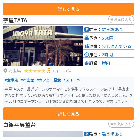
かせます。 原始的な形態を持つ1400〜3000年前のものと推定されており、行
詳しく見る
田市の天然記念物に指定されています。園内には、蓮の学習施設や、高さ50
mの展望室を備えた古代蓮会館などがあります。
芋屋TATA
お気に入り
駐車：
駐車場あり
予算：
500円
混雑：
少し混んでいる
滞在：
2時間
施設：
屋内
5
埼玉県
（口コミ1件）
#食事処
#お土産
#カフェ｜軽食
#スイーツ
芋屋TATAは、最近ブームのサツマイモを堪能できるスイーツ店です。芋農家
さんが経営しているお店で新鮮なサツマイモを使ったお菓子が楽しめます。 9
～10月頃にオープンし、5月頃にはお店を閉じてしまうので、営業しているか
確認が必要です。昨年には農林水産大臣賞を受賞しているお店です。
詳しく見る
白銀平展望台
お気に入り
駐車：
駐車場あり