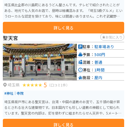
埼玉県比企郡の川島町にあるうどん屋さんです。テレビで紹介されたことが
ある、地元でも人気のお店で、昼時は結構混みます。 「埼玉S級グルメ」とい
うローカルな認定を受けており、味には間違いありません。これぞ武蔵野う
どん！というワシワシ系のうどんで、「すったてうどん」「肉うどん」など
詳しく見る
バリエーションも豊富です。
聖天宮
お気に入り
駐車：
駐車場あり
予算：
500円
混雑：
普通
滞在：
1時間
施設：
屋内
5
埼玉県
（口コミ1件）
#神社｜寺院
埼玉県坂戸市にある聖天宮は、台湾・中国の道教のお宮で、五千頭の龍が昇
るとされる壮大な建築物です。日本国内でも珍しい道教の神殿として知られ
ています。聖天宮の内部は、釘を使わずに組まれたらせん天井や、5メートル
の九龍石柱、4メートルの扉に木彫りの武神、龍の格天井など、きらびやかで
詳しく見る
緻密な造りが特徴です。 道教の最高神格である三清道祖を祀るこの神殿の美