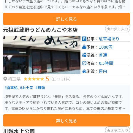
軒しかないデカ盛り店の一つです。川越市の中でもかなり奥のほうに店を構
えており農道を走る道中で見えてくるローカルなお店という印象です。畑の
景色を眺めながらお腹を空かしたタイミングでぜひ入店してください。
詳しく見る
元祖武蔵野うどんめんこや本店
お気に入り
駐車：
駐車場あり
予算：
1000円
混雑：
普通
滞在：
0.5時間
施設：
屋内
5
埼玉県
（口コミ1件）
#食事処
#お土産
#麺類
埼玉県で人気の武蔵野うどん「元祖」を名乗る、強気のうどん屋さんです。
様々なメディアで紹介されている人気店で、コシの強い太めの麺が特徴で
す。電車の駅からはかなり離れた場所にあるため、車での来店が基本です。そ
のため近くのハンバーグ屋さんの駐車場も利用できるなど駐車スペースはそ
詳しく見る
こそこ確保されており、また店の前にもバイク数台を駐輪できる程度のスペ
ースがあります。人気のメニューは昼過ぎには売り切れてしまうので、要注
川越水上公園
お気に入り
意。