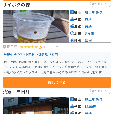
きます。
サイボクの森
お気に入り
駐車：
駐車場あり
予算：
無料
混雑：
普通
滞在：
3時間
施設：
屋内
5
埼玉県
（口コミ1件）
#温泉
#イベント体験
#食事処
#お肉
埼玉牧場、豚の飼育所兼加工場になります。豚のテーマパークとしても有名
で、ここにある豚加工品は名産の一つです。駐車場も広く、また子供や大人
が遊べるアスレチックや、実際の豚がいるためふれあいが多少可能です。天
然温泉 花鳥風月もあるため日帰りで行くのも可能です。
詳しく見る
茶寮 三日月
お気に入り
駐車：
駐車場あり
予算：
1300円
混雑：
普通