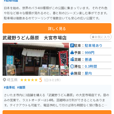
#動植物園
日本を始め、世界のバラ400種類がこの公園に集まっています。 それぞれ色
や形など様々な種類が見れるのと、春と秋の2シーズン楽しむ事ができます。
駐車場は複数あるのでツーリングで複数台いても安心の広い公園です。
詳しく見る
武蔵野うどん藤原 大宮市場店
お気に入り
駐車：
駐車場あり
予算：
999円
混雑：
普通
滞在：
0.3時間
施設：
屋内
5
埼玉県
（口コミ1件）
#食事処
#麺類
さいたま市内に3店舗を構える「武蔵野うどん藤原」の大宮市場店です。昼の
みの営業で、ラストオーダーは14時。混雑時は行列ができることもありま
す。テイクアウトも可能で、電話予約して行けば待ち時間なく受け取ること
が可能です。 大宮市場の駐車場わきにあり、駐車スペースにはかなり余裕が