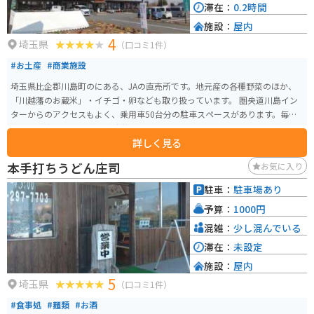
滞在：
0.2時間
施設：
屋内
4
埼玉県
（口コミ1件）
#お土産
#商業施設
埼玉県比企郡川島町のにある、JAの直売所です。地元産の各種野菜のほか、
「川越藩のお蔵米」・イチゴ・卵なども取り扱っています。 圏央道川島イン
ターからのアクセスもよく、乗用車50台分の駐車スペースがあります。毎週
水曜日が定休日ですが、臨時営業しているときもありますので、HPで確認す
詳しく見る
るとよいでしょう。
本手打ちうどん庄司
お気に入り
駐車：
駐車場あり
予算：
1000円
混雑：
少し混んでいる
滞在：
未設定
施設：
屋内
5
埼玉県
（口コミ1件）
#食事処
#麺類
#お酒