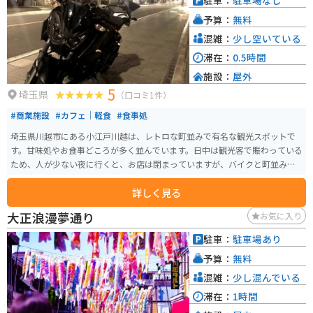
駐車：
駐車場なし
予算：
無料
混雑：
少し空いている
滞在：
0.5時間
施設：
屋外
5
埼玉県
（口コミ1件）
#商業施設
#カフェ｜軽食
#食事処
埼玉県川越市にある小江戸川越は、レトロな町並みで有名な観光スポットで
す。甘味処やお食事どころが多く並んでいます。日中は観光客で賑わっている
ため、人が少ない夜に行くと、お店は閉まっていますが、バイクと町並みと
の写真を撮ることができるので、こちらもオススメです。
詳しく見る
大正浪漫夢通り
お気に入り
駐車：
駐車場あり
予算：
無料
混雑：
少し混んでいる
滞在：
1時間