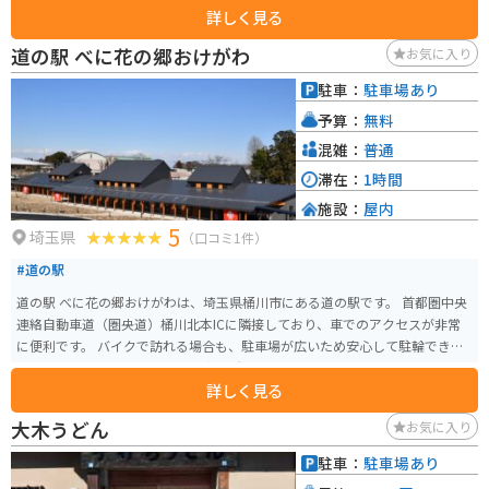
詳しく見る
散策にはとても良い場所です。近場には東松山名物のやきとり屋さんも数多
く存在しグルメも堪能できる。
道の駅 べに花の郷おけがわ
お気に入り
駐車：
駐車場あり
予算：
無料
混雑：
普通
滞在：
1時間
施設：
屋内
5
埼玉県
（口コミ1件）
#道の駅
道の駅 べに花の郷おけがわは、埼玉県桶川市にある道の駅です。 首都圏中央
連絡自動車道（圏央道）桶川北本ICに隣接しており、車でのアクセスが非常
に便利です。 バイクで訪れる場合も、駐車場が広いため安心して駐輪できま
す。 施設内には、地元の農産物直売所やレストラン、カフェなどがあり、地
詳しく見る
元の味覚を楽しむことができます。 桶川市はベニバナ（紅花）の生産が盛ん
な地域であり、道の駅 べに花の郷おけがわでも、ベニバナ関連の商品を多数
大木うどん
お気に入り
取り扱っています。 紅花染め体験なども開催されているので、興味のある方
はぜひ参加してみてください。 また、桶川市は、中山道の宿場町として栄え
駐車：
駐車場あり
た歴史があり、宿場町時代の面影を残す建物や史跡なども点在しています。