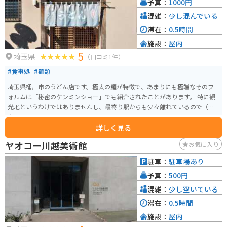
予算：
1000円
道の駅の周辺にも、歴史を感じられるスポットがいくつかあるので、散策し
てみるのも良いでしょう。 道の駅 べに花の郷おけがわは、地元の農産物や特
混雑：
少し混んでいる
産品を購入できるだけでなく、桶川市の歴史や文化に触れることもできる場
滞在：
0.5時間
所です。 圏央道を利用してのドライブやツーリングの休憩場所として、ぜひ
施設：
屋内
立ち寄ってみてください。 近隣には、桶川市歴史民俗資料館や、桶川スポー
5
ツランドなど、様々な観光スポットがあります。 少し足を延ばせば、川越市
埼玉県
（口コミ1件）
の蔵造りの街並みなど、観光名所も多くあります。 道の駅 べに花の郷おけが
#食事処
#麺類
わを拠点に、周辺の観光スポットを巡るのもおすすめです。 道の駅内には、
情報コーナーも設置されているので、周辺の観光情報やイベント情報などを
埼玉県桶川市のうどん店です。極太の麺が特徴で、あまりにも極端なそのフ
得ることもできます。 また、地元のボランティアガイドによる案内なども行
ォルムは「秘密のケンミンショー」でも紹介されたことがあります。 特に観
われているので、より深く桶川市について知りたい方は、気軽に声をかけて
光地というわけではありませんし、最寄り駅からも少々離れているので（徒
みてください。 バイクで訪れる方は、道の駅の駐車場にバイク専用の駐輪ス
歩だと45分ぐらい）行列ができるという感じではありません。 とは言え地元
ペースが設けられているので、安心して駐車できます。 また、道の駅周辺に
詳しく見る
の人が昼時はひっきりなしに訪れますので、極太麺を目当てに行くのであれ
は、自然豊かな公園や、走りやすい道路もあるので、ツーリングの休憩場所
ば早めに来店しないと品切れになります。 うどんの食べ方は、基本のもり・
ヤオコー川越美術館
お気に入り
としてだけでなく、目的地としてもおすすめです。
つけの他にもカレー・すきやき・鴨南蛮などいろいろ選ぶことが可能です。
駐車：
駐車場あり
予算：
500円
混雑：
少し空いている
滞在：
0.5時間
施設：
屋内