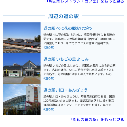
「周辺のレストラン・カフェ」をもっと見る
ノスタルジックな装いで、特に角にある川越商工会議所
の造りは足を止めて眺めるほど趣があります。 5月のこ
どもの日前後より商店街全体に吊るされる鯉のぼりは圧
周辺の道の駅
巻で、まるで鯉のぼりのアーケードを作るかのように空
を自由に泳ぎます。
道の駅 べに花の郷おけがわ
道の駅 べに花の郷おけがわは、埼玉県桶川市にある道の
駅です。 首都圏中央連絡自動車道（圏央道）桶川北本IC
に隣接しており、車でのアクセスが非常に便利です。 バ
イクで訪れる場合も、駐車場が広いため安心して駐輪で
#道の駅
きます。 施設内には、地元の農産物直売所やレストラ
ン、カフェなどがあり、地元の味覚を楽しむことができ
道の駅 いちごの里 よしみ
ます。 桶川市はベニバナ（紅花）の生産が盛んな地域で
あり、道の駅 べに花の郷おけがわでも、ベニバナ関連の
道の駅 いちごの里 よしみは、埼玉県吉見町にある道の駅
商品を多数取り扱っています。 紅花染め体験なども開催
です。 名前の通り、いちご狩りが楽しめるスポットとし
されているので、興味のある方はぜひ参加してみてくだ
て有名で、旬の時期には多くの人で賑わいます。 いちご
さい。 また、桶川市は、中山道の宿場町として栄えた歴
以外にも、地元産の新鮮な農産物が販売されており、お
#道の駅
史があり、宿場町時代の面影を残す建物や史跡なども点
土産にも最適です。 また、併設のレストランでは、地元
在しています。 道の駅の周辺にも、歴史を感じられるス
食材をふんだんに使った料理を楽しむことができます。
道の駅 川口・あんぎょう
ポットがいくつかあるので、散策してみるのも良いでし
特に、いちごを使ったスイーツは絶品なので、ぜひ味わ
ょう。 道の駅 べに花の郷おけがわは、地元の農産物や特
ってみてください。 バイクで訪れる場合、駐車場も広々
道の駅 川口・あんぎょうは、埼玉県川口市にある、国道
産品を購入できるだけでなく、桶川市の歴史や文化に触
としているので安心です。 周辺には、緑豊かな田園風景
122号線沿いの道の駅です。首都高速道路 川口線や東京
れることもできる場所です。 圏央道を利用してのドライ
が広がっており、ツーリングの休憩スポットとしても最
外環自動車道のインターチェンジからも近く、車でのア
ブやツーリングの休憩場所として、ぜひ立ち寄ってみて
適です。 道の駅 いちごの里 よしみから少し足を延ばせ
クセスが良好です。 地元農産物の直売所では、新鮮な野
#道の駅
ください。 近隣には、桶川市歴史民俗資料館や、桶川ス
ば、吉見百穴などの歴史的な観光スポットもあります。
菜や果物を購入することができます。特に、川口市の特
ポーツランドなど、様々な観光スポットがあります。 少
産品である「川口鋳物」を使用した鍋やフライパンなど
「周辺の道の駅」をもっと見る
し足を延ばせば、川越市の蔵造りの街並みなど、観光名
の調理器具も販売しており、お土産に最適です。 また、
所も多くあります。 道の駅 べに花の郷おけがわを拠点
食事処では、地元産の食材を使用した料理を楽しむこと