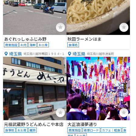
あぐれっしゅふじみ野
秋田ラーメンはま
商業施設
お肉
海鮮
お土産
食事処
埼玉県
埼玉県
埼玉県川越市鴨田１９８４−１
埼玉県川越市連雀町
元祖武蔵野うどんめんこや本店
大正浪漫夢通り
食事処
お土産
麺類
商業施設
絶景ロード
カフェ｜軽食
食
事処
お土産