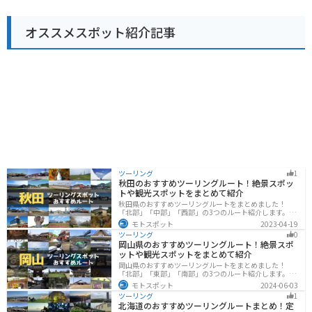
に、周辺の観光スポットを巡るのもおすすめです。 道の
ができます。おすすめは、新鮮な野菜をたっぷり使った
駅内には、情報コーナーも設置されているので、周辺の
「あんぎょううどん」です。 バイクで訪れる場合、道の
観光情報やイベント情報などを得ることもできます。 ま
オススメスポット紹介記事
駅に隣接する荒川河川敷には、広々とした無料駐車場が
た、地元のボランティアガイドによる案内なども行われ
あります。ただし、土日祝日は混雑が予想されるため、
ているので、より深く桶川市について知りたい方は、気
早めの時間帯に訪れることをおすすめします。周辺に
軽に声をかけてみてください。 バイクで訪れる方は、道
は、荒川の土手沿いを走るサイクリングロードもあり、
の駅の駐車場にバイク専用の駐輪スペースが設けられて
サイクリングを楽しむこともできます。
いるので、安心して駐車できます。 また、道の駅周辺に
は、自然豊かな公園や、走りやすい道路もあるので、ツ
ーリングの休憩場所としてだけでなく、目的地としても
おすすめです。
ツーリング
1
秋田のおすすめツーリングルート！絶景スポッ
トや観光スポットをまとめて紹介
秋田県のおすすめツーリングルートをまとめました！
「北部」「中部」「西部」の3つのルート紹介します。自
然豊かな山々や湖、温泉地が点在し、四季折々の景色を
モトスポット
2023-04-19
楽しめるスポットが多数あります。バイクで秋田県にツ
ツーリング
0
ーリングに行く際は参考にしてください。
岡山県のおすすめツーリングルート！絶景スポ
ットや観光スポットをまとめて紹介
岡山県のおすすめツーリングルートをまとめました！
「北部」「東部」「南部」の3つのルート紹介します。岡
山市や倉敷市など、歴史ある街並みも魅力的で、バイク
モトスポット
2024-06-03
ツーリングに最適なスポットが多数あります。バイクで
ツーリング
1
岡山県にツーリングに行く際は参考にしてください。
北海道のおすすめツーリングルートまとめ！定