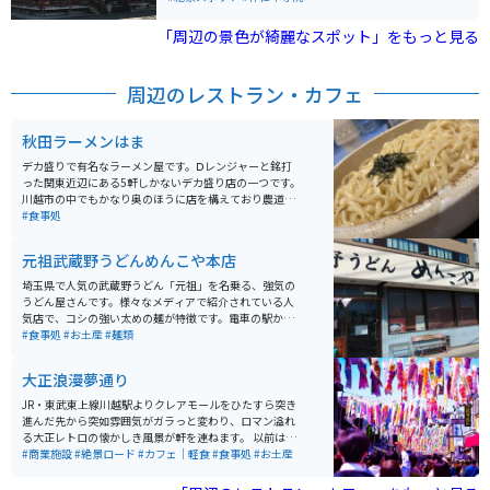
ていても一見の価値はあります。様々なバラが咲き乱れ
全、縁結、安産、災難除、心願成就などさまざまな御利
いい香りも漂っています。住宅地の中に本当にバラ園が
益があるとされています。駐車場は、近隣の大宮公園の
「周辺の景色が綺麗なスポット」をもっと見る
あるのかと感じてしまいますが、大変素敵な場所です。
駐車場が利用できます。
周辺のレストラン・カフェ
秋田ラーメンはま
デカ盛りで有名なラーメン屋です。Ⅾレンジャーと銘打
った関東近辺にある5軒しかないデカ盛り店の一つです。
川越市の中でもかなり奥のほうに店を構えており農道を
走る道中で見えてくるローカルなお店という印象です。
#食事処
畑の景色を眺めながらお腹を空かしたタイミングでぜひ
入店してください。
元祖武蔵野うどんめんこや本店
埼玉県で人気の武蔵野うどん「元祖」を名乗る、強気の
うどん屋さんです。様々なメディアで紹介されている人
気店で、コシの強い太めの麺が特徴です。電車の駅から
はかなり離れた場所にあるため、車での来店が基本で
#食事処
#お土産
#麺類
す。そのため近くのハンバーグ屋さんの駐車場も利用で
きるなど駐車スペースはそこそこ確保されており、また
大正浪漫夢通り
店の前にもバイク数台を駐輪できる程度のスペースがあ
ります。人気のメニューは昼過ぎには売り切れてしまう
JR・東武東上線川越駅よりクレアモールをひたすら突き
ので、要注意。
進んだ先から突如雰囲気がガラっと変わり、ロマン溢れ
る大正レトロの懐かしき風景が軒を連ねます。 以前はこ
の通りにはアーケード商店街でありましたが、時代と共
#商業施設
#絶景ロード
#カフェ｜軽食
#食事処
#お土産
に徐々に寂れていく中で新しいシンボルとして生まれ変
わりました。両脇を固める各店舗は大正時代を思わせる