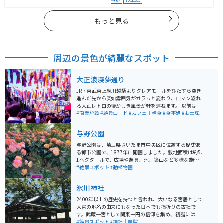
もっと見る
周辺の景色が綺麗なスポット
大正浪漫夢通り
JR・東武東上線川越駅よりクレアモールをひたすら突き
進んだ先から突如雰囲気がガラっと変わり、ロマン溢れ
る大正レトロの懐かしき風景が軒を連ねます。 以前はこ
の通りにはアーケード商店街でありましたが、時代と共
#商業施設
#絶景ロード
#カフェ｜軽食
#食事処
#お土産
に徐々に寂れていく中で新しいシンボルとして生まれ変
わりました。両脇を固める各店舗は大正時代を思わせる
与野公園
ノスタルジックな装いで、特に角にある川越商工会議所
の造りは足を止めて眺めるほど趣があります。 5月のこ
与野公園は、埼玉県さいたま市中央区に位置する歴史あ
どもの日前後より商店街全体に吊るされる鯉のぼりは圧
る都市公園で、1877年に開園しました。敷地面積は約5.
巻で、まるで鯉のぼりのアーケードを作るかのように空
1ヘクタールで、広場や遊具、池、築山など多様な施設
を自由に泳ぎます。
が整備されています。特に有名なのは約200種類、約3,0
#絶景スポット
#動植物園
00株のバラが植えられたバラ園で、毎年5月中旬には
「ばらまつり」が開催され、多くの観光客で賑わいま
氷川神社
す。 また、園内にはソメイヨシノや八重桜など約60本の
桜が植えられており、春には花見スポットとして親しま
2400年以上の歴史を持つと言われ、大いなる宮居として
れています。隣接する天祖神社は与野七福神の一つで、
大宮の地名の由来にもなった日本でも指折りの古社で
公園には歴史的な趣も感じられる要素が備わっていま
す。武蔵一宮として関東一円の信仰を集め、初詣には多
す。 ちょうどGWの時期は大変込み合いますが、混雑し
くの参拝者で賑わいます。 家内安全、商売繁昌、交通安
#絶景スポット
#神社｜寺院