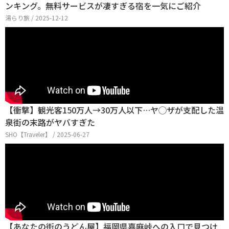
ンキング。無料サービスが凄すぎる宿を一気にご紹介
湯らり旅 / 2025-12-12
【衝撃】観光客150万人→30万人以下…ヤ◯ザが支配した温
泉街の末路がヤバすぎた
SHO【Traveler】 / 2025-06-27
【あなたの街のうどん屋】福岡県嘉麻峠への入口で見つけ