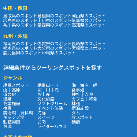
中国・四国
鳥取県のスポット
島根県のスポット
岡山県のスポット
広島県のスポット
山口県のスポット
徳島県のスポット
香川県のスポット
愛媛県のスポット
高知県のスポット
九州・沖縄
福岡県のスポット
佐賀県のスポット
長崎県のスポット
熊本県のスポット
大分県のスポット
宮崎県のスポット
鹿児島県のスポット
沖縄県のスポット
詳細条件からツーリングスポットを探す
ジャンル
絶景スポット
絶景ロード
海｜海岸｜岬
山｜高原
湖｜川｜滝
食事処
道の駅
お土産
神社｜寺院
温泉
文化施設
カフェ｜軽食
商業施設
ソフトクリーム
林道
夜景
イベント体験
宿泊施設
美術館｜資料館
海鮮
ダム
キャンプ場
スイーツ
珍スポット
動植物園
お肉
麺類
お酒
ライダーハウス