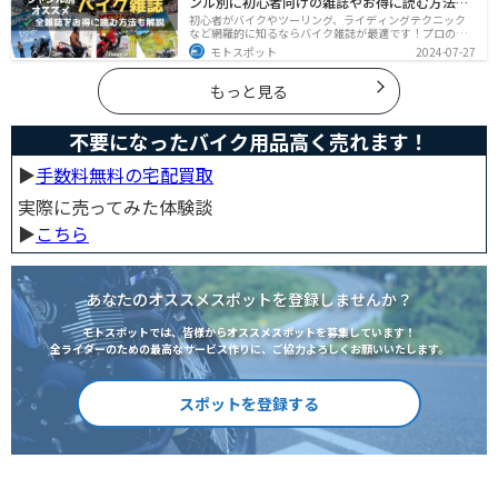
ンル別に初心者向けの雑誌やお得に読む方法も
解説
初心者がバイクやツーリング、ライディングテクニック
など網羅的に知るならバイク雑誌が最適です！プロのラ
イターがしっかりと調べた情報とわかりやすい写真でま
モトスポット
2024-07-27
とめられているので、効率的に理解できます。そんなバ
イク雑誌をジャンル別にオススメのバイク雑誌をまとめ
ました。サブスクサービスを利用すれば全ての雑誌をお
もっと見る
得に読むことができるのでオススメです。
不要になったバイク用品高く売れます！
▶︎
手数料無料の宅配買取
実際に売ってみた体験談
▶︎
こちら
あなたのオススメスポットを登録しませんか？
モトスポットでは、皆様からオススメスポットを募集しています！
全ライダーのための最高なサービス作りに、ご協力よろしくお願いいたします。
スポットを登録する