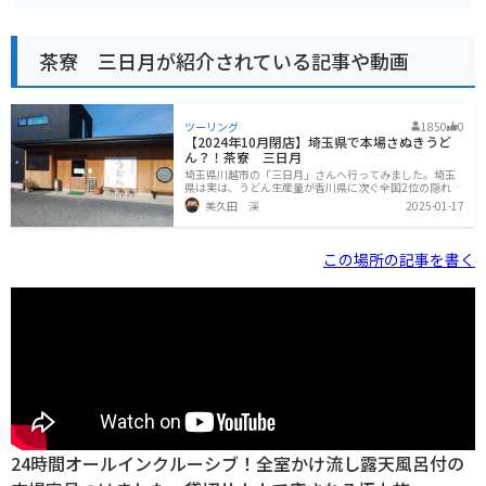
茶寮 三日月が紹介されている記事や動画
ツーリング
1850
0
【2024年10月閉店】埼玉県で本場さぬきうど
ん？！茶寮 三日月
埼玉県川越市の「三日月」さんへ行ってみました。埼玉
県は実は、うどん生産量が香川県に次ぐ全国2位の隠れた
うどん県。この日も昼食に武蔵野うどんを食べようと乗
美久田 渓
2025-01-17
り出したのですが、お目当てのお店・そしてその次に向
かったお店がいずれも事情で入れませんでした。お腹も
すいてきたのでその場で検索し訪ねたのが、こちらのお
店になります。お店の前が駐車場になっており、乗用車
この場所の記事を書く
なら8台ぐらい停められます。行ったときはそれほど混ん
でいませんでしたので、駐車枠の中にバイクを停めさせ
てもらいました。お店の前の看板を見ると、「本格讃岐
うどん」が売りのようです。武蔵野うどんではありませ
んが、これはこれで気になります。店内の
24時間オールインクルーシブ！全室かけ流し露天風呂付の