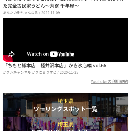
た完全古民家うどん〜茶寮 千年屋〜
あなたの街ちゃんねる / 2022-11-09
「ちもと総本店 軽井沢本店」かき氷店編 vol.66
かき氷チャンネル かきごおりすと / 2020-11-25
YouTubeの利用規約
埼玉県
ツーリングスポット一覧
埼玉県