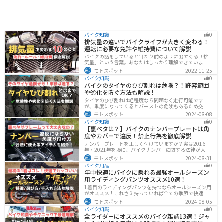
バイク知識
0
排気量の違いでバイクライフが大きく変わる！
運転に必要な免許や維持費について解説
バイクの話をしていると当たり前のように出てくる「排
気量」という言葉。あなたはしっかり理解できています
か？ バイクはクルマと違い、排気量によって必要な免
モトスポット
2022-11-25
許・走れる道路の区分・車検の有無などが細かく変わっ
バイク知識
0
てきます。これらはバイクライフに大きく関わるもので
バイクのタイヤのひび割れは危険？！許容範囲
すので、正しく理解しておきましょう。
や劣化を防ぐ方法も解説！
タイヤのひび割れは軽程度なら問題なく走行可能です
が、重度になってくるとバーストの危険もあるため交換
が必要です。どの程度なら大丈夫なのか、タイヤのひび
モトスポット
2024-08-08
割れを防ぐ方法などまとめました。快適安全にバイクに
バイク知識
0
乗るためにもしっかりとチェックしておきましょう。
【裏ペタは？】バイクのナンバープレートは角
度やカバーで違反！禁止行為を徹底解説
ナンバープレートを正しく付けていますか？実は2016
年・2021年を境に、バイクナンバーに関する法律が大き
く変わっています！角度やカバー、ステーなど昔は大丈
モトスポット
2024-08-31
夫でも今は違法になるケースが発生します。正しく理解
バイク用品
0
して、今一度見直してみましょう。合法で使えるアイテ
年中快適にバイクに乗れる最強オールシーズン
ムも紹介します。
用ライディングパンツオススメ10選！
1着目のライディングパンツを持つならオールシーズン用
がオススメ！これさえ持っていれば全ての季節で快適に
ツーリングできます。快適性だけでなく、機能性やデザ
モトスポット
2024-08-05
インに優れたものも多くあるので、安全にカッコよくバ
バイク知識
0
イクに乗りたい人は是非持っておきましょう。
全ライダーにオススメのバイク雑誌13選！ジャ