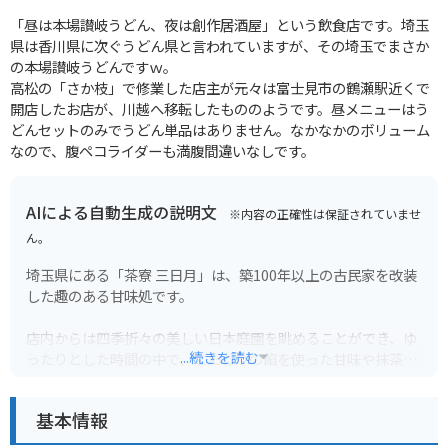
「昼は本場讃岐うどん、夜は創作居酒屋」という飲食店です。埼玉
県は香川県に次ぐうどん県と言われていますが、その埼玉でまさか
の本場讃岐うどんですｗ。
高松の「さか枝」で修業した店主が元々は富士見市の鶴瀬駅近くで
開店したお店が、川越へ移転したもののようです。昼メニューはう
どんセットのみでうどん単品はありません。なかなかのボリューム
なので、腹ペコライダーも満腹間違いなしです。
AIによる自動生成の説明文
※内容の正確性は保証されていませ
ん。
埼玉県にある「茶寮 三日月」は、築100年以上の古民家を改装
した趣のある甘味処です。
店内からは四季折々の美しい日本庭園を眺めることができ、ゆ
...続きを読む
ったりとした時間の中で、こだわりの餡を使った甘味や抹茶を
楽しむことができます。
基本情報
人気メニューは「白玉クリームあんみつ」や「抹茶パフェ」。