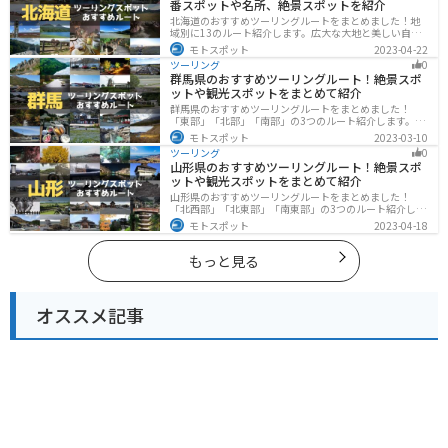
番スポットや名所、絶景スポットを紹介
北海道のおすすめツーリングルートをまとめました！地
域別に13のルート紹介します。広大な大地と美しい自然
が広がり、四季折々の魅力を楽しめる観光スポットが数
モトスポット
2023-04-22
多くあります。バイクで北海道にツーリングに行く際は
ツーリング
0
参考にしてください。
群馬県のおすすめツーリングルート！絶景スポ
ットや観光スポットをまとめて紹介
群馬県のおすすめツーリングルートをまとめました！
「東部」「北部」「南部」の3つのルート紹介します。草
津温泉や伊香保温泉など全国でも有名な温泉や豊かな自
モトスポット
2023-03-10
然を満喫するツーリングができます。バイクで群馬県に
ツーリング
0
ツーリングに行く際は参考にしてください。
山形県のおすすめツーリングルート！絶景スポ
ットや観光スポットをまとめて紹介
山形県のおすすめツーリングルートをまとめました！
「北西部」「北東部」「南東部」の3つのルート紹介しま
す。豊かな自然と歴史的な観光スポット、山と海どちら
モトスポット
2023-04-18
も堪能できるスポットが多数あります。バイクで山形県
にツーリングに行く際は参考にしてください。
もっと見る
オススメ記事