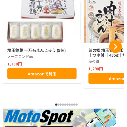
埼玉銘菓 十万石まんじゅう (5個)
翁の郷 埼玉名物 肉汁
｜つゆ付 ｜435g｜
ノーブランド品
翁の郷
1,730円
1,290円
Amazonで見る
Amazo