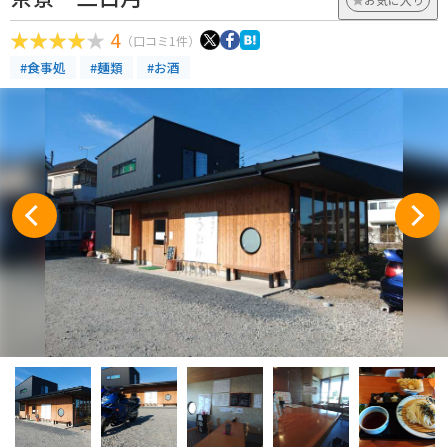
4
（口コミ1件）
#食事処
#麺類
#お酒