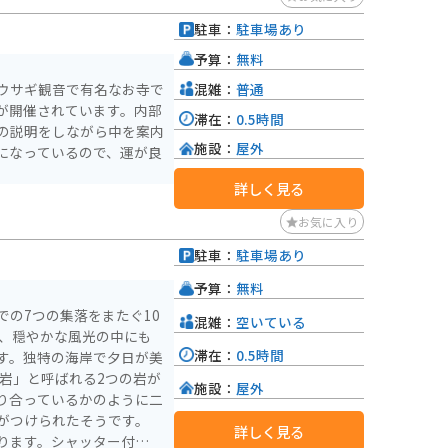
駐車：
駐車場あり
予算：
無料
混雑：
普通
ウサギ観音で有名なお寺で
が開催されています。内部
滞在：
0.5時間
の説明をしながら中を案内
施設：
屋外
になっているので、運が良
詳しく見る
お気に入り
駐車：
駐車場あり
予算：
無料
の7つの集落をまたぐ10
混雑：
空いている
で、穏やかな風光の中にも
滞在：
0.5時間
す。独特の海岸で夕日が美
施設：
屋外
り合っているかのように二
がつけられたそうです。
詳しく見る
ります。シャッター付屋根