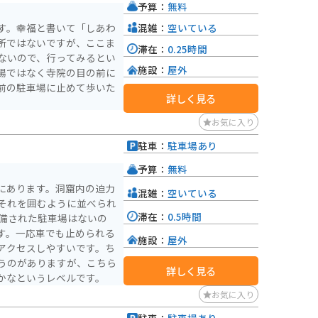
予算：
無料
混雑：
空いている
す。幸福と書いて「しあわ
所ではないですが、ここま
滞在：
0.25時間
ないので、行ってみるとい
施設：
屋外
場ではなく寺院の目の前に
前の駐車場に止めて歩いた
詳しく見る
お気に入り
駐車：
駐車場あり
予算：
無料
にあります。洞窟内の迫力
混雑：
空いている
それを囲むように並べられ
滞在：
0.5時間
整備された駐車場はないの
す。一応車でも止められる
施設：
屋外
アクセスしやすいです。ち
うのがありますが、こちら
詳しく見る
かなというレベルです。
お気に入り