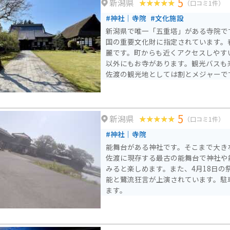
5
新潟県
（口コミ1件）
#神社｜寺院
#文化施設
新潟県で唯一「五重塔」がある寺院で
国の重要文化財に指定されています。
麗です。町からも近くアクセスしやす
以外にもお寺があります。観光バスも
佐渡の観光地としては割とメジャーで
5
新潟県
（口コミ1件）
#神社｜寺院
能舞台がある神社です。そこまで大き
佐渡に現存する最古の能舞台で神社や
みると楽しめます。また、4月18日の
能と鷺流狂言が上演されています。駐
ます。