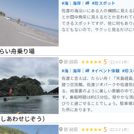
#海｜海岸｜岬
#珍スポット
佐渡の海沿いにある人の横顔に見える
とか田中角栄に見えるだとか言われて
できるスポットですが、他に何もあり
などもないので、サクッと見るだけに
らい舟乗り場
5
新潟県
（口コミ1件）
#海｜海岸｜岬
#イベント体験
#珍ス
佐渡と言えば、たらい舟！「矢島経島
建つ交流館。佐渡ジオパークや佐渡弥
る、絵葉書のように美しい景観の中で
す。乗船時間は約15分位。穏やかな
びりと過ごせることでしょう。駐車場は
た所にあります。
しあわせじぞう）
5
新潟県
（口コミ1件）