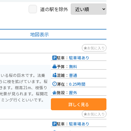
道の駅を除外
地図表示
お気に入り
駐車：
駐車場あり
予算：
無料
混雑：
普通
れている桜の巨木です。法乗
うに枝を拡げています。桜
滞在：
0.25時間
きます。樹高21m、枝張り
施設：
屋外
の光景が見られます。桜開花
イミング行くといいです。
詳しく見る
お気に入り
駐車：
駐車場あり