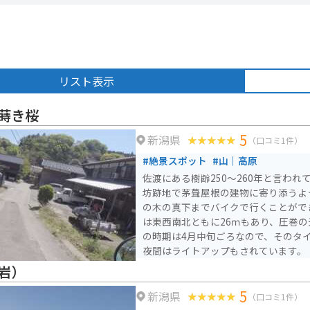
リスト表示
蒔き桜
5
新潟県
（口コミ1件）
#絶景スポット
#山｜高原
佐渡にある樹齢250〜260年と言わ
坊跡地で茅葺屋根の建物に寄り添うよ
の木の真下までバイクで行くことがで
は東西南北ともに26ｍもあり、圧巻
の時期は4月中旬ごろなので、そのタ
夜間はライトアップもされています。
岩）
5
新潟県
（口コミ1件）