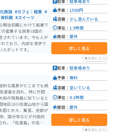
駐車：
駐車場あり
予算：
1500円
文化施設
#カフェ｜軽食
#
｜資料館
#スイーツ
混雑：
少し混んでいる
ら明治初期にかけて船業で
滞在：
1.5時間
どの密集する民家は国の
施設：
屋外
定されています。今も人が
されており、内部を見学で
詳しく見る
いスポットです。
お気に入り
駐車：
駐車場あり
予算：
無料
放的な風景がどこまでも続
混雑：
空いている
が佐渡島を訪れ、特に竹田
滞在：
0.1時間
大和の飛鳥路に似ていると
田地区は小佐渡山地から国
施設：
屋外
水田と木々、集落、史跡が
詳しく見る
され、「佐渡島」の名文を
鳥の碑」が建立されまし
お気に入り