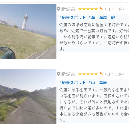
た。近くに、国分寺、妙宣寺など史跡
5
新潟県
寄ってみてはどうでしょうか
（口コミ1件）
#絶景スポット
#海｜海岸｜岬
佐渡のほぼ最南端に位置する灯台です。
あり、佐渡で一番高い灯台です。灯台
こから見る海が絶景です。道路から駐
が分かりづらいですが、一応灯台の目
す。
5
新潟県
（口コミ1件）
#絶景スポット
#山｜高原
佐渡にある棚田です。一般的な棚田よ
いる棚田が見られます。田植えされて
になるが、それ以外だと荒地なのであ
行くまでに狭い道が多いので、すれ違
中にある小倉ダムも景色がいいので合
メ。