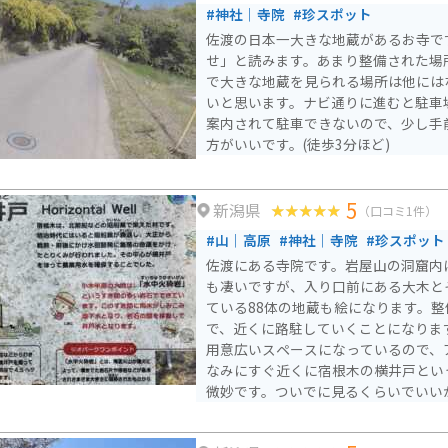
#神社｜寺院
#珍スポット
佐渡の日本一大きな地蔵があるお寺で
せ」と読みます。あまり整備された場
で大きな地蔵を見られる場所は他には
いと思います。ナビ通りに進むと駐車
案内されて駐車できないので、少し手
方がいいです。(徒歩3分ほど)
5
新潟県
（口コミ1件）
#山｜高原
#神社｜寺院
#珍スポット
佐渡にある寺院です。岩屋山の洞窟内
も凄いですが、入り口前にある大木と
ている88体の地蔵も絵になります。
で、近くに路駐していくことになりま
用意広いスペースになっているので、
なみにすぐ近くに宿根木の横井戸とい
微妙です。ついでに見るくらいでいい