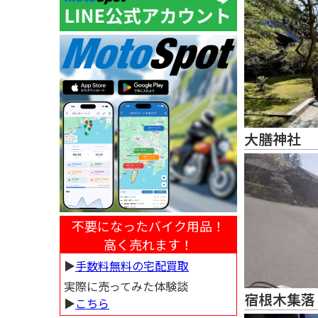
大膳神社
不要になったバイク用品！
高く売れます！
▶︎
手数料無料の宅配買取
実際に売ってみた体験談
宿根木集落
▶︎
こちら