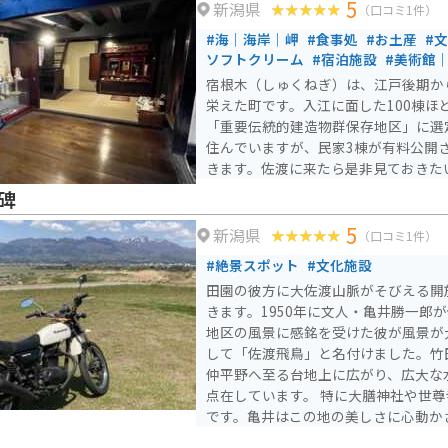
5
新潟県
（口コミ1件）
#海｜海岸｜岬
#食事処
#お土産
#
ソフトクリーム
#宿泊施設
#美術館
宿根木（しゅくねぎ）は、江戸後期か
栄えた町です。入江に面した100棟ほ
「重要伝統的建造物群保存地区」に選
住んでいますが、民家3棟が有料公開
きます。佐渡に来たら是非見ておきた
碑
5
新潟県
（口コミ1件）
#絶景スポット
#文化施設
田園の彼方に大佐渡山脈がそびえる開
きます。1950年に文人・亀井勝一郎
地区の風景に感銘を受けた彼が風景が
して「佐渡飛鳥」と名付けました。竹
仲平野へ至る台地上に広がり、広大な
点在しています。 特に大膳神社や世尊寺、国分寺などが代表的
です。亀井はこの地の美しさに心動か
残しました。その記念として「佐渡飛