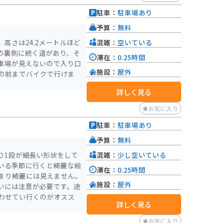
もあるので、合わせて立ち
駐車：
駐車場あり
予算：
無料
混雑：
空いている
高さは24.2メートルほど
の裏側に続く道があり、そ
滞在：
0.25時間
車場が見えないので入り口
施設：
屋外
の前までバイクで行けま
詳しく見る
お気に入り
駐車：
駐車場あり
予算：
無料
混雑：
少し空いている
り1段が細長い形状をして
いる季節に行くと綺麗な絵
滞在：
0.25時間
まり綺麗には見えません。
施設：
屋外
いには注意が必要です。途
わせてい行くのがオスス
詳しく見る
お気に入り