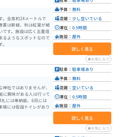
駐車：
駐車場あり
予算：
無料
混雑：
少し空いている
す。全高約24メートルで
春夏は新緑、秋は紅葉が綺
滞在：
0.5時間
いです。施設は広く五重塔
施設：
屋外
来るようなスポットなので
す。
詳しく見る
お気に入り
駐車：
駐車場あり
予算：
無料
混雑：
空いている
な神社ではありませんが、
能に興味がある人は行って
滞在：
0.5時間
祭礼には奉納能、6月には
施設：
屋外
車場には仮設トイレがあり
詳しく見る
お気に入り