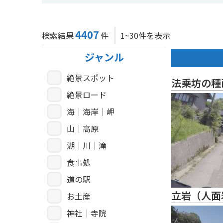
4407
検索結果
件
1~30件を表示
ジャンル
絶景スポット
法乗坊の種
絶景ロード
海｜海岸｜岬
山｜高原
湖｜川｜滝
食事処
道の駅
立岩（人面
お土産
神社｜寺院