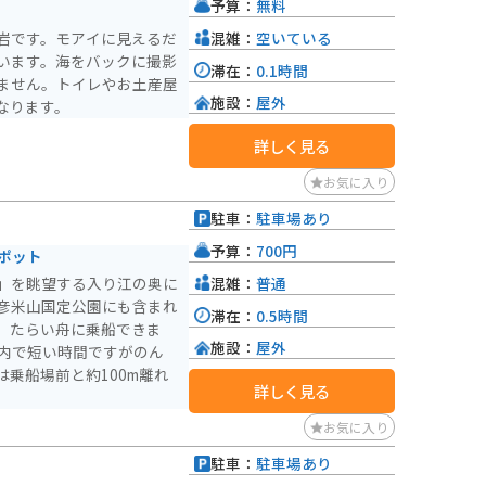
予算：
無料
混雑：
空いている
岩です。モアイに見えるだ
います。海をバックに撮影
滞在：
0.1時間
ません。トイレやお土産屋
施設：
屋外
なります。
詳しく見る
お気に入り
駐車：
駐車場あり
予算：
700円
ポット
混雑：
普通
」を眺望する入り江の奥に
彦米山国定公園にも含まれ
滞在：
0.5時間
、たらい舟に乗船できま
施設：
屋外
湾内で短い時間ですがのん
乗船場前と約100m離れ
詳しく見る
お気に入り
駐車：
駐車場あり