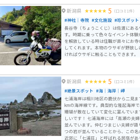
5
新潟県
（口コミ1件）
#神社｜寺院
#文化施設
#珍スポット
長谷寺（ちょうこくじ）は佐渡にある
す。時期に乗って色々なイベント体験
を解放している時は住職が直々にお寺
してくれます。本物のウサギが野放し
ければウサギに触ることもできます。
5
新潟県
（口コミ1件）
#絶景スポット
#海｜海岸｜岬
七浦海岸は相川地区の鹿伏から二見まで
kmの海岸線です。典型的な隆起海岸
珊瑚が散在していて変化に富んでいま
しいです！ 七浦海岸には「高瀬の夫婦岩」と呼ばれる2つの岩が
並んでいます。仲むつまじい夫婦が語
つの岩が並んでいることから、この名
近郊に「七浦荘」と呼ばれる民宿があ