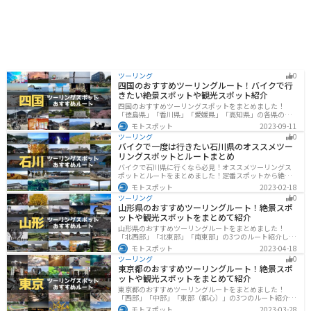
ツーリング
0
四国のおすすめツーリングルート！バイクで行
きたい絶景スポットや観光スポット紹介
四国のおすすめツーリングスポットをまとめました！
「徳島県」「香川県」「愛媛県」「高知県」の各県の観
光地紹介します。自然豊かな山々や湖、温泉地が点在
モトスポット
2023-09-11
し、四季折々の景色を楽しめるスポットが多数ありま
ツーリング
0
す。バイクで四国にツーリングに行く際は参考にしてく
バイクで一度は行きたい石川県のオススメツー
ださい。
リングスポットとルートまとめ
バイクで石川県に行くなら必見！オススメツーリングス
ポットとルートをまとめました！定番スポットから絶景
スポット、温泉、海、グルメなど様々なジャンルで楽し
モトスポット
2023-02-18
めます。バイクで石川ツーリングに行こうと思っている
ツーリング
0
人は、参考にしてください。
山形県のおすすめツーリングルート！絶景スポ
ットや観光スポットをまとめて紹介
山形県のおすすめツーリングルートをまとめました！
「北西部」「北東部」「南東部」の3つのルート紹介しま
す。豊かな自然と歴史的な観光スポット、山と海どちら
モトスポット
2023-04-18
も堪能できるスポットが多数あります。バイクで山形県
ツーリング
0
にツーリングに行く際は参考にしてください。
東京都のおすすめツーリングルート！絶景スポ
ットや観光スポットをまとめて紹介
東京都のおすすめツーリングルートをまとめました！
「西部」「中部」「東部（都心）」の3つのルート紹介し
ます。西に行けば奥多摩の自然、東に行けば都心スポッ
モトスポット
2023-03-28