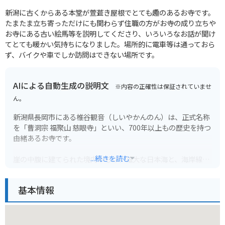
新潟に古くからある本堂が萱葺き屋根でとても趣のあるお寺です。
たまたま立ち寄っただけにも関わらず住職の方がお寺の成り立ちや
お寺にある古い絵馬等を説明してくださり、いろいろなお話が聞け
てとても暖かい気持ちになりました。場所的に電車等は通っておら
ず、バイクや車でしか訪問はできない場所です。
AIによる自動生成の説明文
※内容の正確性は保証されていませ
ん。
新潟県長岡市にある椎谷観音（しいやかんのん）は、正式名称
を「曹洞宗 福聚山 慈眼寺」といい、700年以上もの歴史を持つ
由緒あるお寺です。
...続きを読む
崖の中腹に建てられた境内からは、雄大な日本海と、海岸線に
沿って広がる佐渡島を望むことができます。特に夕暮れ時には
水平線に沈む夕日が絶景で、多くの観光客や写真愛好家が訪れ
基本情報
ます。
境内までは、146段の石段を登ります。途中には、十二支や七
福神など、個性的な石像が並んでおり、参拝者を飽きさせませ