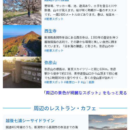
野球場、サッカー場、池、遊具あり、土手を登ると川や
鉄橋、山々が見えます。桜が咲く時期が一番のオススメ
です。一周1600メートルほどあります。春は、桜並木の
下を歩くことができ、気持ちが良いです。駐車スペース
#絶景スポット
もたくさんあり、いつ行っても駐車場に困ることはあり
ません。
西生寺
新潟県長岡市寺泊にある西生寺は、1300年の歴史を持つ
越後屈指の古刹で、その静かな環境と美しい自然に囲ま
れています。「日本海の鎌倉」と称され、弥彦山の中腹
の海側に位置しており、自然の中で静寂を感じることが
#絶景スポット
できる山寺です。 注目すべきは、日本最古の即身仏であ
る弘智法印即身仏が安置されていることで、この即身仏
弥彦山
は約660年前の1363年に、3000日にも及ぶ厳しい修行
を終えて「御入定」されました。西生寺は、その歴史的
弥彦山の標高は、東京スカイツリーと同じ634m。弥彦
かつ文化的な重要性から、多くの参拝者にとって特別な
駅から徒歩で約15分、表参道登山口から山頂まで初心者
意味を持つ場所となっています。 ツーリングしにくいと
でも1時間30分と登りやすく、多くの登山客が訪れてい
ころにあるのですが、その分穴場スポットとなってお
ます。 弥彦山ロープウェーや、ドライブコースの弥彦山
#絶景スポット
#絶景ロード
#山｜高原
り、あまり人がいません。そのため運転などもしやすく
スカイラインもあり、気軽に頂上までアクセスできるこ
初心者にオススメな場所です。景色がきれいで、紅葉も
とも人気の理由です。山道はきれいに整備されており、
「周辺の景色が綺麗なスポット」をもっと見る
楽しめます。冬はかなり寒いので、秋の早めに行くのが
比較的歩きやすいので、登山デビューにもオススメで
おすすめです。
す。行きは歩いて登り、帰りはロープウェーで下山もで
きます。 弥彦山九合目にある弥彦山頂公園には、展望レ
周辺のレストラン・カフェ
ストランや高さ100mの回転昇降展望塔「パノラマタワ
ー」があり、越後平野、日本海や佐渡を一望できます。
パノラマタワーは冬季の間は休業しています。 夜には山
越後七浦シーサイドライン
頂付近から全国夜景100選、日本夜景遺産に選定されて
いる越後平野のきらめく夜景と満天の星空を楽しむこと
国道402号線のうち、新潟市から長岡市の寺泊までの海
ができます。山頂には彌彦神社の奥宮、御神廟がありま