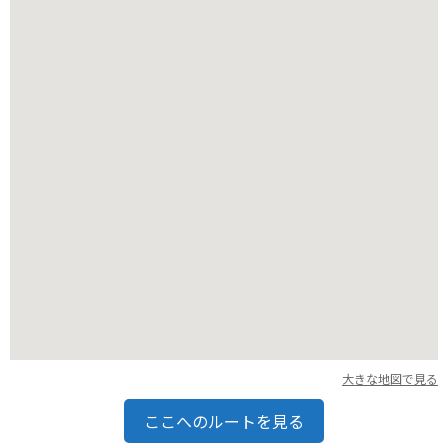
ん。
バイクで訪れる場合は、境内手前の駐車場に停めることができ
ます。駐車場から境内までは徒歩で数分です。慈眼寺は、山の
上にあるため、頂上付近は風が強くなることがあります。安全
に走行できるよう、服装には注意が必要です。
大きな地図で見る
ここへのルートを見る