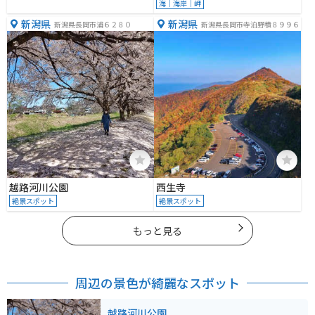
海｜海岸｜岬
新潟県
新潟県
新潟県長岡市浦６２８０
新潟県長岡市寺泊野積８９９６
越路河川公園
西生寺
絶景スポット
絶景スポット
もっと見る
周辺の景色が綺麗なスポット
越路河川公園