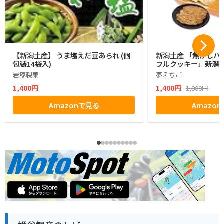
【新潟土産】 うま塩えだ豆あられ (個
新潟土産 「焦がしバ
包装14袋入)
フルクッキー」新潟 
岩塚製菓
夢えちご
1,400円
1,400円
1,800円
Amazonで見る
Amazo