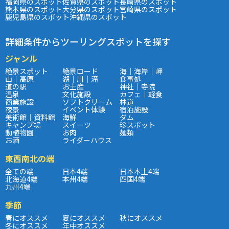
福岡県のスポット
佐賀県のスポット
長崎県のスポット
熊本県のスポット
大分県のスポット
宮崎県のスポット
鹿児島県のスポット
沖縄県のスポット
詳細条件からツーリングスポットを探す
ジャンル
絶景スポット
絶景ロード
海｜海岸｜岬
山｜高原
湖｜川｜滝
食事処
道の駅
お土産
神社｜寺院
温泉
文化施設
カフェ｜軽食
商業施設
ソフトクリーム
林道
夜景
イベント体験
宿泊施設
美術館｜資料館
海鮮
ダム
キャンプ場
スイーツ
珍スポット
動植物園
お肉
麺類
お酒
ライダーハウス
東西南北の端
全ての端
日本4端
日本本土4端
北海道4端
本州4端
四国4端
九州4端
季節
春にオススメ
夏にオススメ
秋にオススメ
冬にオススメ
年中オススメ