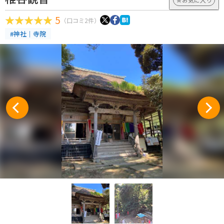
5
（口コミ2件）
#神社｜寺院