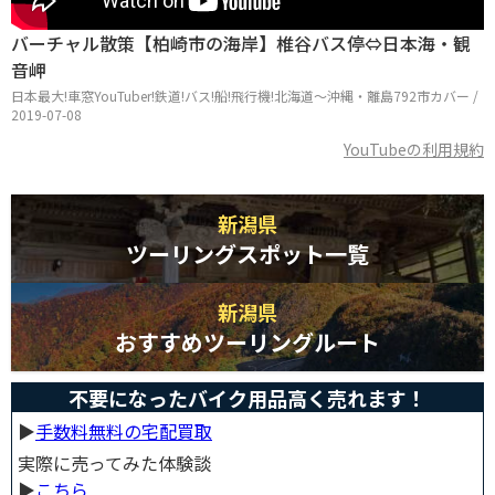
バーチャル散策【柏崎市の海岸】椎谷バス停⇔日本海・観
音岬
日本最大!車窓YouTuber!鉄道!バス!船!飛行機!北海道〜沖縄・離島792市カバー /
2019-07-08
YouTubeの利用規約
新潟県
ツーリングスポット一覧
新潟県
おすすめツーリングルート
不要になったバイク用品高く売れます！
▶︎
手数料無料の宅配買取
実際に売ってみた体験談
▶︎
こちら