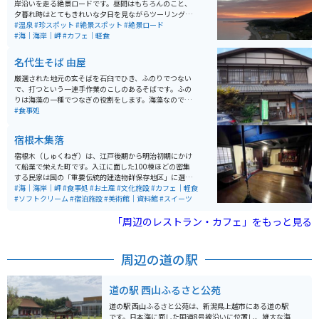
岸沿いを走る絶景ロードです。昼間はもちろんのこと、
す。古くから霊山として崇められてきた弥彦山の自然の
夕暮れ時はとてもきれいな夕日を見ながらツーリングを
パワー、神聖な空気を感じられます。
楽しむことができます。また、ところどころに駐車場も
#温泉
#珍スポット
#絶景スポット
#絶景ロード
あるので、ゆっくり海を眺めることもできます。海の幸
#海｜海岸｜岬
#カフェ｜軽食
を楽しめる食事処、眺めの良いカフェ、絶景の角田浜灯
台などお食事処も景色も楽しめるルートです。また、キ
名代生そば 由屋
ャンプ場や温泉もシーサイドライン近くに密集していま
す。
厳選された地元の玄そばを石臼でひき、ふのりでつない
で、打つという一連手作業のこしのあるそばです。ふの
りは海藻の一種でつなぎの役割をします。海藻なのでツ
ルツルとした舌触りで喉越しも気持ちいい。観光で食事
#食事処
処として賑わう十日町市の代表的なお店です。
宿根木集落
宿根木（しゅくねぎ）は、江戸後期から明治初期にかけ
て船業で栄えた町です。入江に面した100棟ほどの密集
する民家は国の「重要伝統的建造物群保存地区」に選定
されています。今も人が住んでいますが、民家3棟が有料
#海｜海岸｜岬
#食事処
#お土産
#文化施設
#カフェ｜軽食
公開されており、内部を見学できます。佐渡に来たら是
#ソフトクリーム
#宿泊施設
#美術館｜資料館
#スイーツ
非見ておきたいスポットです。
「周辺のレストラン・カフェ」をもっと見る
周辺の道の駅
道の駅 西山ふるさと公苑
道の駅 西山ふるさと公苑は、新潟県上越市にある道の駅
です。日本海に面した国道8号線沿いに位置し、雄大な海