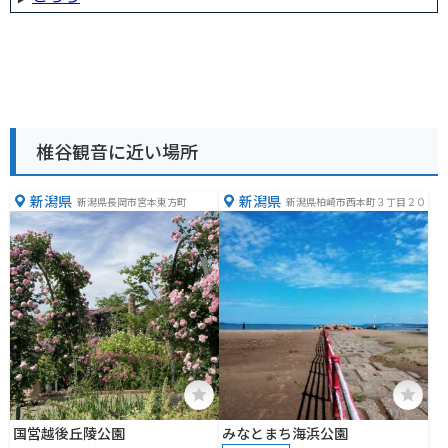
椎谷観音に近い場所
新潟県
新潟県
新潟県長岡市宮本東方町
新潟県柏崎市西本町３丁目２０
国営越後丘陵公園
みなとまち海浜公園