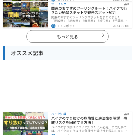
トと、自然も街も楽しめるスポットが多数あります。バ
ツーリング
0
イクで東京都にツーリングに行く際は参考にしてくださ
関東のおすすめツーリングルート！バイクで行
い。
きたい絶景スポットや観光スポット紹介
関東のおすすめツーリングスポットをまとめました！
「茨城県」「栃木県」「群馬県」「埼玉県」「千葉県」
「東京都」「神奈川県」の各県の観光地紹介します。自
モトスポット
2023-09-06
然豊かな山々や湖、温泉地が点在し、四季折々の景色を
楽しめるスポットが多数あります。バイクで関東にツー
リングに行く際は参考にしてください。
もっと見る
オススメ記事
バイク知識
0
バイクのすり抜けの危険性と違法性を解説｜事
故リスクを回避する方法！
バイクのすり抜けについて知りたい人必見！この記事で
は、バイクのすり抜けの危険性と違法性を解説します。
実は、すり抜けによる事故のリスクは想像以上に高いで