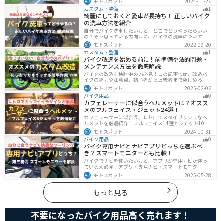
モトスポット
2024-11-26
す。記事を参考にすり抜けのリスクを理解し、安全運転
カスタム・整備
1
に努めましょう。
綺麗にしておくと愛車が長持ち！ 正しいバイク
の洗車方法を紹介
自分でバイク洗車したいけど、どこでどうやったらいい
の？そう思っている方向けに、バイクの洗車について徹
底的にまとめました。バイク洗車ができる場所から洗車
モトスポット
2022-09-20
手順まで全て解説します。正しい洗車方法は身につける
カスタム・整備
1
ことでバイクのメンテナンスにもなります。
バイク改造を始める前に！前準備や法的問題・
メンテナンス方法を徹底解説
バイクの改造を検討中の方必見！この記事では、改造バ
イクの魅力や注意点、初心者から上級者まで楽しめる改
造方法を紹介しています。実は、改造で補償内容や保険
モトスポット
2025-02-06
料が変わる場合があるため、保険会社への確認は必須で
バイク用品
0
す。この記事を読めば、安全に配慮しつつ、カスタムバ
カフェレーサーに似合うヘルメットは？オスス
イクを楽しむコツがわかります。
メのフルフェイス・ジェット24選！
カフェレーサーに似合う、レトロでスタイリッシュなヘ
ルメットを厳選紹介！フルフェイス14選とジェット10選
の多彩なラインナップで、安全性とデザインの両立を実
モトスポット
2024-10-31
現。こだわりのヘルメットで、あなたのライダーズライ
バイク用品
0
フをより魅力的にアップグレードしましょう！
バイク専用ナビとナビアプリどっちを選ぶべ
き？スマートモニターとも比較！
バイクでナビを使いたいけど、アプリか専用ナビか迷っ
ている人必見！アプリ・専用ナビ・スマートモニターの
メリット、デメリット、どんな人にオススメなのかを解
モトスポット
2025-05-28
説します。自分に合ったナビを見つけて快適なツーリン
グライフを送りましょう！
もっと見る
不要になったバイク用品高く売れます！