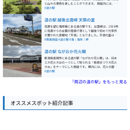
と山々の景色を楽しむことができます。 施設内には、地
元の新鮮な魚介類や農産物を販売する直売所や、郷土料
#道の駅
理を提供するレストランがあります。特に、新鮮な海の
幸をふんだんに使った海鮮丼や、地元産の蕎麦を使った
道の駅 越後出雲崎 天領の里
蕎麦定食が人気です。 また、展望台からは、晴れた日に
は佐渡島を望むこともできます。バイクで訪れる場合、
佐渡を望む海岸線にある道の駅です。 出雲崎は、1616年
道の駅には広い駐車場が完備されているので安心です。
に佐渡からの金銀の陸揚げ港として越後で初めて代官所
日本海沿いの景色を楽しみながらのツーリングの休憩地
が置かれた直轄地「天領」となりました。天領の里は、
点としても最適です。 周辺には、海水浴場や温泉など、
そんな時代背景を再現した『天領出雲崎時代館』『出雲
#商業施設
#道の駅
#海｜海岸｜岬
観光スポットも充実しています。夏には海水浴やマリン
崎石油記念館』、そして出雲崎と周辺の物産を販売する
スポーツ、冬には温泉でゆっくりと過ごすのがおすすめ
『物産センター』、旬の海の幸をお楽しみ頂ける食事処
道の駅 ながおか花火館
です。道の駅 西山ふるさと公苑は、新潟県の自然と食を
『陣や』、野外で憩う『日本海夕日公園』、観光スポッ
満喫できるスポットです。
ト『夕凪の橋』等があり、休憩所だけでなく観光地とし
新潟県長岡市にある道の駅「ながおか花火館」は、日本
ても楽しめる場所です。
三大花火大会の一つとして知られる「長岡まつり大花火
大会」をテーマにした施設です。 館内には、花火の歴史
や技術を学べる展示や、長岡花火の迫力を体感できるシ
#道の駅
アターなどがあり、花火好きにはたまらないスポットと
なっています。また、お土産コーナーでは、花火にちな
「周辺の道の駅」をもっと見る
んだお菓子や雑貨など、ここでしか手に入らないお土産
も充実しています。 バイクで訪れる際には、道の駅なの
で駐車場も広く、休憩場所としても最適です。長岡市街
地からもほど近く、周辺には食事処や観光スポットも多
オススメスポット紹介記事
いので、ツーリングの拠点にもおすすめです。 長岡市
は、花火の他にも、日本酒や米菓など、美味しいものが
たくさんあります。道の駅ながおか花火館で、長岡の魅
力を満喫してください。