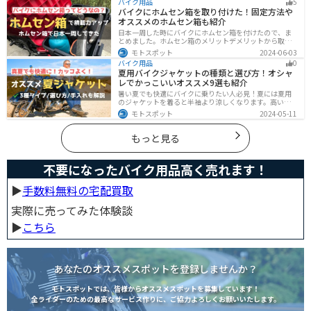
バイク用品
5
たい姿をイメージして探してみてください。
バイクにホムセン箱を取り付けた！固定方法や
オススメのホムセン箱も紹介
日本一周した時にバイクにホムセン箱を付けたので、ま
とめました。ホムセン箱のメリットデメリットから取り
付け方法、実際につけてどううだったのか、オススメの
モトスポット
2024-06-03
ホムセン箱まで全て解説します。バイクにホムセン箱を
バイク用品
0
付けたいと思っている人はぜひ参考にしてください。
夏用バイクジャケットの種類と選び方！オシャ
レでかっこいいオススメ9選も紹介
暑い夏でも快適にバイクに乗りたい人必見！夏には夏用
のジャケットを着ると半袖より涼しくなります。高い透
湿性のフルメッシュ素材やハーフメッシュはもちろん、
モトスポット
2024-05-11
デザイン性に優れたテキスタイルジャケットもあるの
で、カッコよくバイクに乗りたい人でも使える装備があ
ります。
もっと見る
不要になったバイク用品高く売れます！
▶︎
手数料無料の宅配買取
実際に売ってみた体験談
▶︎
こちら
あなたのオススメスポットを登録しませんか？
モトスポットでは、皆様からオススメスポットを募集しています！
全ライダーのための最高なサービス作りに、ご協力よろしくお願いいたします。