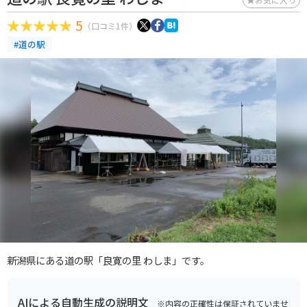
5
（口コミ1件）
#道の駅
新潟県にある道の駅「良寛の里 わしま」です。
AIによる自動生成の説明文
※内容の正確性は保証されていませ