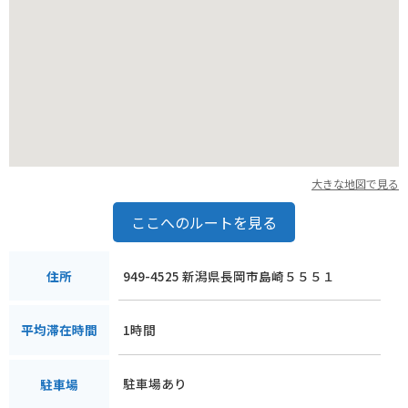
すめです。
名産品としては、地元産の米粉を使った「良寛さまも食べたか
も」というユニークなネーミングのどら焼きや、良寛が愛した
とされる「はす茶」などが人気です。
大きな地図で見る
ここへのルートを見る
949-4525 新潟県長岡市島崎５５５１
住所
1時間
平均滞在時間
駐車場あり
駐車場