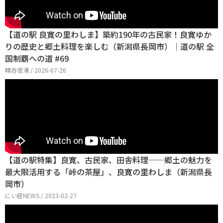
【道の駅 良寛の里わしま】築約190年の古民家！良寛ゆか
りの歴史と郷土料理を楽しむ（新潟県長岡市）｜道の駅 全
国制覇への道 #69
晴呑雪滑 / 2026-07-26
【道の駅特集】良寛、古民家、田舎料理──郷土の魅力を
最大限活用する「峠の茶屋」、良寛の里わしま（新潟県長
岡市）
にい経NEWS / 2023-02-27