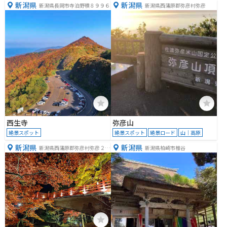
新潟県
新潟県
新潟県長岡市寺泊野積８９９６
新潟県西蒲原郡弥彦村弥彦
西生寺
弥彦山
絶景スポット
絶景スポット
絶景ロード
山｜高原
新潟県
新潟県
新潟県西蒲原郡弥彦村弥彦２８
新潟県柏崎市椎谷
８７−２