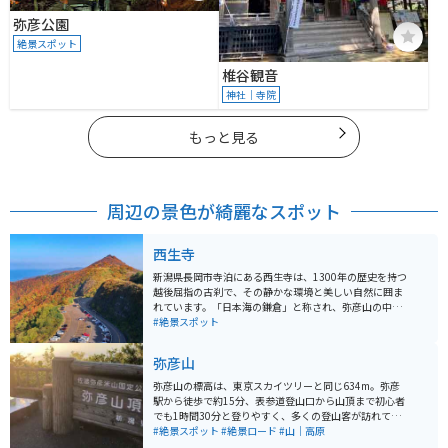
弥彦公園
絶景スポット
椎谷観音
神社｜寺院
もっと見る
周辺の景色が綺麗なスポット
西生寺
新潟県長岡市寺泊にある西生寺は、1300年の歴史を持つ
越後屈指の古刹で、その静かな環境と美しい自然に囲ま
れています。「日本海の鎌倉」と称され、弥彦山の中腹
の海側に位置しており、自然の中で静寂を感じることが
#絶景スポット
できる山寺です。 注目すべきは、日本最古の即身仏であ
る弘智法印即身仏が安置されていることで、この即身仏
弥彦山
は約660年前の1363年に、3000日にも及ぶ厳しい修行
を終えて「御入定」されました。西生寺は、その歴史的
弥彦山の標高は、東京スカイツリーと同じ634m。弥彦
かつ文化的な重要性から、多くの参拝者にとって特別な
駅から徒歩で約15分、表参道登山口から山頂まで初心者
意味を持つ場所となっています。 ツーリングしにくいと
でも1時間30分と登りやすく、多くの登山客が訪れてい
ころにあるのですが、その分穴場スポットとなってお
ます。 弥彦山ロープウェーや、ドライブコースの弥彦山
#絶景スポット
#絶景ロード
#山｜高原
り、あまり人がいません。そのため運転などもしやすく
スカイラインもあり、気軽に頂上までアクセスできるこ