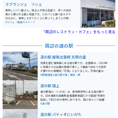
にはジェラート屋さんや水族館、新潟の都心部である古
ラブランジェ リシェ
町や万代の好立地にあり、アクセスも良好です。
美味しいパン屋さん。知る人ぞ知る名店で、多くの地元
民から愛される超人気店です。どのパンも食べ応えが十
分なのに、美味しすぎてたくさん買ってしまう人が続出
します。種類も豊富なので選ぶ楽しさも満点です。新潟
#カフェ｜軽食
#スイーツ
港に近いので、フェリーに乗る際のオシャレな朝食・軽
食として買っていくのもオススメです。
「周辺のレストラン・カフェ」をもっと見る
周辺の道の駅
道の駅 越後出雲崎 天領の里
佐渡を望む海岸線にある道の駅です。 出雲崎は、1616年
に佐渡からの金銀の陸揚げ港として越後で初めて代官所
が置かれた直轄地「天領」となりました。天領の里は、
そんな時代背景を再現した『天領出雲崎時代館』『出雲
#商業施設
#道の駅
#海｜海岸｜岬
崎石油記念館』、そして出雲崎と周辺の物産を販売する
『物産センター』、旬の海の幸をお楽しみ頂ける食事処
道の駅 国上
『陣や』、野外で憩う『日本海夕日公園』、観光スポッ
ト『夕凪の橋』等があり、休憩所だけでなく観光地とし
道の駅 国上（くがみ）は、新潟県燕市にある道の駅で
ても楽しめる場所です。
す。日本海東北自動車道 聖籠新発田ICから国道7号線を
経由して約15分の場所にあります。 国上寺という由緒あ
るお寺に隣接しており、雄大な自然と歴史を感じられる
#道の駅
道の駅です。地元の新鮮な野菜や果物が販売されている
直売所や、郷土料理が味わえるレストランが人気です。
道の駅 パティオにいがた
バイクで訪れる場合、道の駅には広い駐車場が完備され