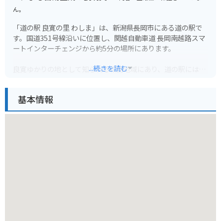
ん。
「道の駅 良寛の里 わしま」は、新潟県長岡市にある道の駅で
す。国道351号線沿いに位置し、関越自動車道 長岡南越路スマ
ートインターチェンジから約5分の場所にあります。
...続きを読む
良寛ゆかりの地として知られる和島地域にあり、道の駅には良
寛の生涯や作品を紹介する「良寛の里美術館」が併設されてい
ます。館内には、良寛の書や絵画、愛用品などが展示されてお
基本情報
り、良寛の人柄や思想に触れることができます。
また、道の駅には、地元の農産物や特産品を販売する直売所
や、地元食材を使った料理を提供するレストランもあります。
バイクで訪れる場合、道の駅には広い駐車場が完備されている
ので安心です。長岡南越路スマートインターチェンジから近い
こともあり、ツーリングの休憩場所としても最適です。
周辺には、良寛が晩年を過ごした「五合庵」や、良寛が修行し
たとされる「国上山」など、良寛ゆかりの観光スポットが点在
しています。道の駅を拠点に、良寛ゆかりの地を巡るのもおす