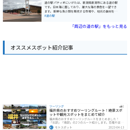
ているので安心して駐車できます。周辺には、弥彦山ス
道の駅 パティオにいがたは、新潟県新潟市にある道の駅
カイラインなどのワインディングロードも多いため、ツ
です。日本海に面しており、雄大な海の景色を一望でき
ーリングの拠点としてもおすすめです。 国上地域は、鎚
ます。 新鮮な魚介類を販売する市場や、地元の食材を使
起銅器の産地としても知られています。道の駅でも美し
ったレストランがあり、新潟の食を満喫できます。お土
#道の駅
い銅製品が販売されているので、お土産にいかがでしょ
産コーナーも充実しており、新潟名物を購入できます。
うか。また、国上産のそばも有名なので、ぜひ味わって
バイクで訪れる際は、日本海の海岸線を走る爽快なツー
「周辺の道の駅」をもっと見る
みてください。
リングを楽しめます。道の駅には広い駐車場があり、休
憩場所としても最適です。 周辺には、マリンピア日本海
などの観光スポットもあります。新潟市街からも近いの
で、観光の拠点としても便利です。
オススメスポット紹介記事
ツーリング
1
福井県のおすすめツーリングルート！絶景スポ
ットや観光スポットをまとめて紹介
福井県のおすすめツーリングルートをまとめました！
「北部」「南部」の2つのルート紹介します。恐竜や古代
遺跡、温泉地など魅力に溢れるスポットが多数ありま
モトスポット
2023-04-13
す。バイクで福井県にツーリングに行く際は参考にして