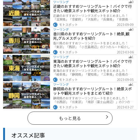
ツーリング
0
ください。
近畿のおすすめツーリングルート！バイクで行
きたい絶景スポットや観光スポット紹介
近畿のおすすめツーリングスポットをまとめました！
「滋賀県」「京都府」「大阪府」「兵庫県」「奈良県」
「和歌山」の各県の観光地紹介します。自然豊かな山々
モトスポット
2023-09-09
や湖、温泉地が点在し、四季折々の景色を楽しめるスポ
ツーリング
0
ットが多数あります。バイクで近畿にツーリングに行く
香川県のおすすめツーリングルート！絶景,観
際は参考にしてください。
光,グルメスポットを紹介
香川県のおすすめツーリングルートをまとめました！
「東部」「西部」「小豆島周辺」の3つのルート紹介しま
す。自然豊かな山から海、絶品グルメを満喫するツーリ
モトスポット
2023-03-06
ングができます。バイクで香川県にツーリングに行く際
ツーリング
1
は参考にしてください。
東海のおすすめツーリングルート！バイクで行
きたい絶景スポットや観光スポット紹介
東海のおすすめツーリングスポットをまとめました！
「岐阜県」「静岡県」「愛知県」「三重県」の各県の観
光地紹介します。自然豊かな山々や湖、温泉地が点在
モトスポット
2023-09-05
し、四季折々の景色を楽しめるスポットが多数ありま
ツーリング
1
す。バイクで東海にツーリングに行く際は参考にしてく
静岡県のおすすめツーリングルート！絶景スポ
ださい。
ットや観光スポットをまとめて紹介
静岡県のおすすめツーリングルートをまとめました！
「北西部」「北東部」「南部（富士山周辺）」の3つのル
ート紹介します。富士山を中心に自然豊かな景色や食事
モトスポット
2023-03-27
を楽しめるスポットが多数あります。バイクで静岡県に
ツーリングに行く際は参考にしてください。
もっと見る
オススメ記事