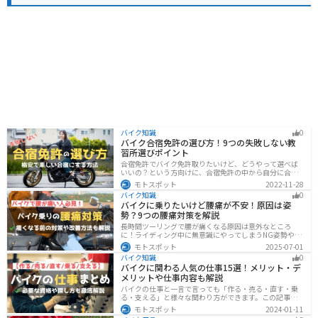
バイク知識
0
バイク合宿免許の選び方！9つの失敗しない教
習所選びポイント
合宿免許でバイク免許取りたいけど、どうやって選べば
いいの？という方向けに、合宿免許の中から自分に合っ
た教習所を選ぶ方法をまとめました。押さえるべきポイ
モトスポット
2022-11-28
ントは9つです。料金をできるだけ抑えたり、旅行も兼ね
バイク知識
0
て楽しみたい人必見です！
バイクに乗りたいけど腰痛が不安！原因は姿
勢？9つの腰痛対策を解説
長時間ツーリングで腰が痛くなる原因は意外なところ
に！ライディング中に無意識にやってしまうNG姿勢や体
への負担、今すぐ見直せる予防・対策法をわかりやすく
モトスポット
2025-07-01
解説。腰痛対策に効果的な便利アイテムも紹介し、快適
バイク知識
0
で楽しいツーリングをサポートします。
バイクに関わる人気の仕事15選！メリット・デ
メリットや仕事内容も解説
バイクの仕事と一言で言っても「作る・売る・直す・乗
る・支える」と様々な関わり方ができます。この記事で
は、バイクに関わる人気の仕事をジャンル別に紹介しま
モトスポット
2024-01-11
す。必要な資格や探し方も解説しますので、自分のなり