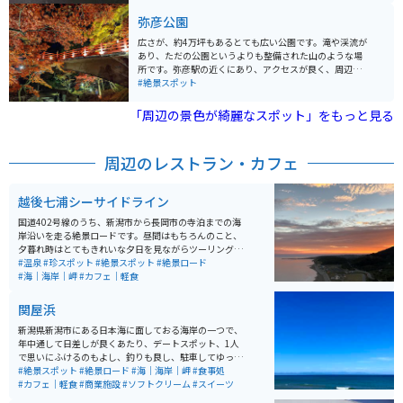
初心者にオススメな場所です。景色がきれいで、紅葉も
とも人気の理由です。山道はきれいに整備されており、
弥彦公園
楽しめます。冬はかなり寒いので、秋の早めに行くのが
比較的歩きやすいので、登山デビューにもオススメで
おすすめです。
す。行きは歩いて登り、帰りはロープウェーで下山もで
広さが、約4万坪もあるとても広い公園です。滝や渓流が
きます。 弥彦山九合目にある弥彦山頂公園には、展望レ
あり、ただの公園というよりも整備された山のような場
ストランや高さ100mの回転昇降展望塔「パノラマタワ
所です。弥彦駅の近くにあり、アクセスが良く、周辺に
ー」があり、越後平野、日本海や佐渡を一望できます。
お店などもあるので、利便性は高いです。 公園内にある
#絶景スポット
パノラマタワーは冬季の間は休業しています。 夜には山
「もみじ谷」は紅葉の名所として知られ、観月橋と紅葉
頂付近から全国夜景100選、日本夜景遺産に選定されて
の紅色の景色は燃えるように綺麗です。 夜は紅葉がライ
「周辺の景色が綺麗なスポット」をもっと見る
いる越後平野のきらめく夜景と満天の星空を楽しむこと
トアップされ、また違った世界を見せてくれます。 桜の
ができます。山頂には彌彦神社の奥宮、御神廟がありま
名所としても知られており、4月の染井吉野・5月の八重
す。古くから霊山として崇められてきた弥彦山の自然の
桜と花期も長く、稀少な里桜の品種なども楽しむことが
周辺のレストラン・カフェ
パワー、神聖な空気を感じられます。
できます。 夏の初めには、ホタルを鑑賞することもでき
ます。きれいな水辺に集まるホタルは弥彦公園だけでは
なく、周辺の川にも多く飛び交い観賞する人達を和ませ
越後七浦シーサイドライン
てくれます。
国道402号線のうち、新潟市から長岡市の寺泊までの海
岸沿いを走る絶景ロードです。昼間はもちろんのこと、
夕暮れ時はとてもきれいな夕日を見ながらツーリングを
楽しむことができます。また、ところどころに駐車場も
#温泉
#珍スポット
#絶景スポット
#絶景ロード
あるので、ゆっくり海を眺めることもできます。海の幸
#海｜海岸｜岬
#カフェ｜軽食
を楽しめる食事処、眺めの良いカフェ、絶景の角田浜灯
台などお食事処も景色も楽しめるルートです。また、キ
関屋浜
ャンプ場や温泉もシーサイドライン近くに密集していま
す。
新潟県新潟市にある日本海に面しておる海岸の一つで、
年中通して日差しが良くあたり、デートスポット、1人
で思いにふけるのもよし、釣りも良し、駐車してゆっく
りするも良し、海で水遊びも良し、夏にはビーチクリー
#絶景スポット
#絶景ロード
#海｜海岸｜岬
#食事処
ンや海の家、サップ、マリンスポーツもできて非常に人
#カフェ｜軽食
#商業施設
#ソフトクリーム
#スイーツ
気の海岸です。水質も良く、水が透き通ってます。 近く