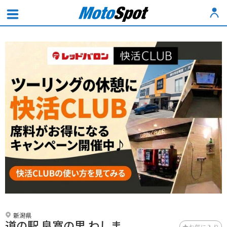
新潟県
道の駅 良寛の里 わしま
お気に入り