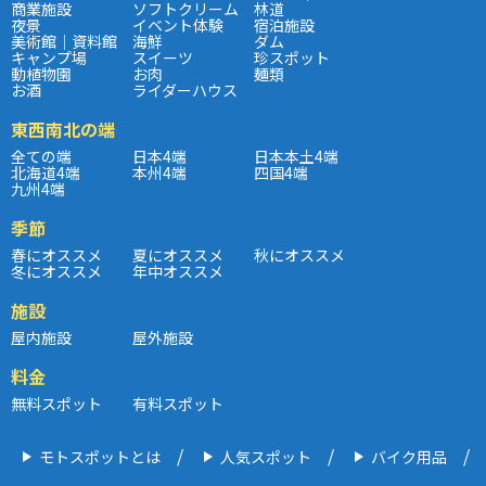
商業施設
ソフトクリーム
林道
夜景
イベント体験
宿泊施設
美術館｜資料館
海鮮
ダム
キャンプ場
スイーツ
珍スポット
動植物園
お肉
麺類
お酒
ライダーハウス
東西南北の端
全ての端
日本4端
日本本土4端
北海道4端
本州4端
四国4端
九州4端
季節
春にオススメ
夏にオススメ
秋にオススメ
冬にオススメ
年中オススメ
施設
屋内施設
屋外施設
料金
無料スポット
有料スポット
モトスポットとは
人気スポット
バイク用品