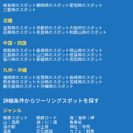
岐阜県のスポット
静岡県のスポット
愛知県のスポット
三重県のスポット
近畿
滋賀県のスポット
京都府のスポット
大阪府のスポット
兵庫県のスポット
奈良県のスポット
和歌山県のスポット
中国・四国
鳥取県のスポット
島根県のスポット
岡山県のスポット
広島県のスポット
山口県のスポット
徳島県のスポット
香川県のスポット
愛媛県のスポット
高知県のスポット
九州・沖縄
福岡県のスポット
佐賀県のスポット
長崎県のスポット
熊本県のスポット
大分県のスポット
宮崎県のスポット
鹿児島県のスポット
沖縄県のスポット
詳細条件からツーリングスポットを探す
ジャンル
絶景スポット
絶景ロード
海｜海岸｜岬
山｜高原
湖｜川｜滝
食事処
道の駅
お土産
神社｜寺院
温泉
文化施設
カフェ｜軽食