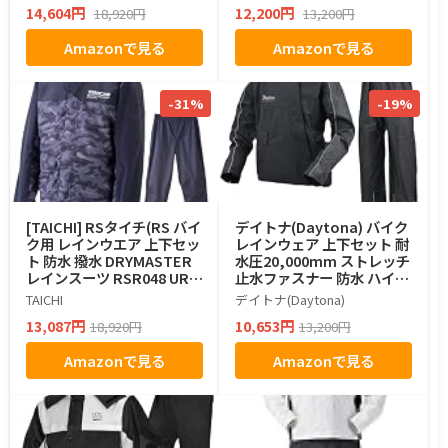
14,604円
12,200円
18,920円
13,200円
87
Amazonで見る
Amazonで見る
-31%
-19%
[TAICHI] RSタイチ(RS バイ
デイトナ(Daytona) バイク
ク用 レインウエア 上下セッ
レインウェア 上下セット 耐
ト 防水 撥水 DRYMASTER
水圧20,000mm ストレッチ
レインスーツ RSR048 URB
止水ファスナー 防水 ハイパ
AN CAMO XL
フォーマンスレインウェア
TAICHI
デイトナ(Daytona)
DR-001 ブラック Lサイズ 4
13,087円
10,653円
18,920円
13,200円
8214
Amazonで見る
Amazonで見る