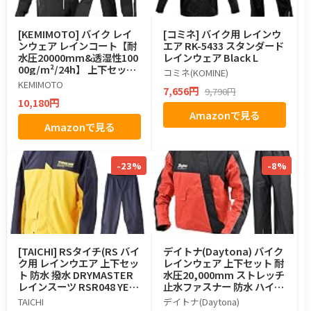
[KEMIMOTO] バイク レイ
[コミネ] バイク用 レインウ
ンウェア レインコート【耐
エア RK-5433 スタンダード
水圧20000mm&透湿性100
レインウェア Black L
00g/m²/24h】 上下セット
コミネ(KOMINE)
レインスーツ メンズ バイク
KEMIMOTO
7,656円
9,790円
用レインジャケット カッパ
10,180円
通気口付き 取り外し式フー
Amazonで見る
ド 反射ストリップ 自転車 登
Amazonで見る
山 防水 雨具 KM1403 ブラッ
ク 3XL
-23%
-8%
[TAICHI] RSタイチ(RS バイ
デイトナ(Daytona) バイク
ク用 レインウエア 上下セッ
レインウェア 上下セット 耐
ト 防水 撥水 DRYMASTER
水圧20,000mm ストレッチ
レインスーツ RSR048 YELL
止水ファスナー 防水 ハイパ
OW L
フォーマンスレインウェア
TAICHI
デイトナ(Daytona)
DR-001 レッド Lサイズ 482