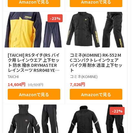
Amazonで見る
Amazonで見る
-23%
[TAICHI] RSタイチ(RS バイ
コミネ(KOMINE) RK-552 M
ク用 レインウエア 上下セッ
Cコンパクトレインウェア
ト 防水 撥水 DRYMASTER
バイク用 耐水 透湿 上下セッ
レインスーツ RSR048 YELL
ト
OW XXL
TAICHI
コミネ(KOMINE)
14,604円
7,026円
18,920円
Amazonで見る
Amazonで見る
-22%