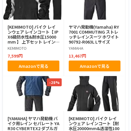
[KEMIMOTO] バイク レイ
ヤマハ発動機(Yamaha) RY
ンウェア レインコート【 IP
7001 COMMUTING ストレ
X6級防水性&耐水圧15000
ッチレインスーツ ホワイト
mm 】 上下セット レインス
90792-R063L Lサイズ
ーツ メンズ バイク用レイン
KEMIMOTO
YAMAHA
ジャケット カッパ 背中隠し
7,599円
13,467円
通気口付き 取り外し式フー
ド 透明バイザー 反射ストリ
Amazonで見る
Amazonで見る
ップ 自転車 防水 雨具 KM14
02 ブラック L
-28%
[YAMAHA] ヤマハ発動機 バ
[KEMIMOTO] バイク レイ
イク用レイン セパレート YA
ンウェア レインコート【耐
R30 CYBERTEX2 ダブルガ
水圧20000mm&透湿性100