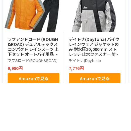
ラフアンドロード (ROUGH
デイトナ(Daytona) バイク
&ROAD) デュアルテックス
レインウェア ジャケットの
コンパクト レインスーツ 上
み 耐水圧20,000mm スト
下セット オートバイ用品 R
レッチ 止水ファスナー 防水
R7815OR3 オレンジ L
ハイパフォーマンスレイン
ラフ&ロード(ROUGH&ROAD)
デイトナ(Daytona)
ウェア DR-001補修品 グレ
9,980円
7,776円
ー XLサイズ 48271
Amazonで見る
Amazonで見る
都道府県からツーリングスポットを探す
北海道・東北
北海道のスポット
青森県のスポット
岩手県のスポット
宮城県のスポット
秋田県のスポット
山形県のスポット