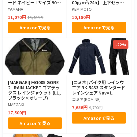
ード ネイビー Lサイズ 9079
00g/m²/24h】 上下セット
2-R057L
レインスーツ メンズ バイク
YAMAHA
KEMIMOTO
用レインジャケット カッパ
11,070円
10,180円
15,400円
通気口付き 取り外し式フー
ド 反射ストリップ 自転車 登
Amazonで見る
Amazonで見る
山 防水 雨具 KM1403 ブラッ
ク L
-22%
[MAEGAKI] MG005 GORE
[コミネ] バイク用 レインウ
2L RAIN JACKET ゴアテッ
エア RK-5433 スタンダード
クス レインジャケット (LL,
レインウェア Navy L
ブラック×オリーブ)
コミネ(KOMINE)
MAEGAKI
7,656円
9,790円
17,500円
Amazonで見る
Amazonで見る