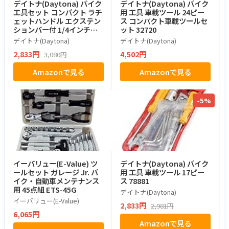
デイトナ(Daytona) バイク
デイトナ(Daytona) バイク
工具セット コンパクト ラチ
用 工具 車載ツール 24ピー
ェットハンドル エクステン
ス コンパクト車載ツールセ
ションバー付 1/4インチソ
ット 32720
ケット対応 六角ソケット&
デイトナ(Daytona)
デイトナ(Daytona)
各種ビット ミニツールセッ
2,833円
4,502円
3,080円
ト 26ピース 61370
Amazonで見る
Amazonで見る
-5%
イーバリュー(E-Value) ツ
デイトナ(Daytona) バイク
ールセット ガレージ Jr. バ
用 工具 車載ツール 17ピー
イク・自動車メンテナンス
ス 78881
用 45点組 ETS-45G
デイトナ(Daytona)
イーバリュー(E-Value)
2,833円
2,981円
6,065円
Amazonで見る