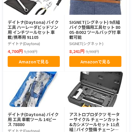
デイトナ(Daytona) バイク
SIGNET(シグネット) 9点組
工具 ハーレーダビッドソン
バイク整備用工具セット 80
用 インチツールセット 車
0S-B002 ツールバッグ付 車
載/携帯用 91105
載可能
デイトナ(Daytona)
SIGNET(シグネット)
4,700円
8,241円
5,500円
9,900円
Amazonで見る
Amazonで見る
デイトナ(Daytona) バイク
アストロプロダクツ モータ
用 工具 車載ツール 14ピー
ーサイクル チェーンカット
ス 78880
&カシメツールセット 11点
組 | バイク整備 チェーン切
デイトナ(Daytona)