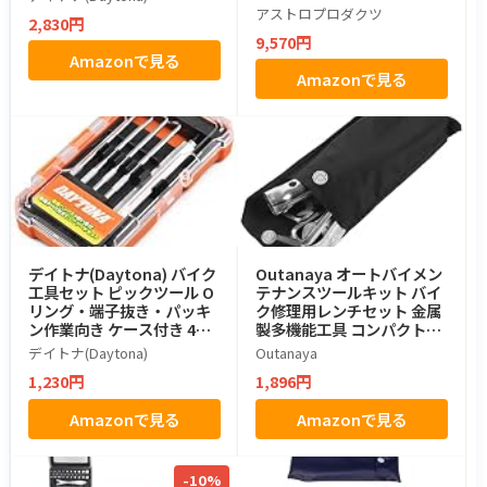
断 圧入 かしめ作業
アストロプロダクツ
2,830円
9,570円
Amazonで見る
Amazonで見る
デイトナ(Daytona) バイク
Outanaya オートバイメン
工具セット ピックツール O
テナンスツールキット バイ
リング・端子抜き・パッキ
ク修理用レンチセット 金属
ン作業向き ケース付き 4本
製多機能工具 コンパクト設
セット 61372
計 バイク用メンテナンスア
デイトナ(Daytona)
Outanaya
クセサ
1,230円
1,896円
Amazonで見る
Amazonで見る
-10%