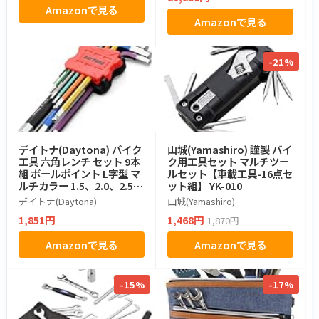
Amazonで見る
Amazonで見る
-21%
デイトナ(Daytona) バイク
山城(Yamashiro) 謹製 バイ
工具 六角レンチ セット 9本
ク用工具セット マルチツー
組 ボールポイント L字型 マ
ルセット【車載工具-16点セ
ルチカラー 1.5、2.0、2.5、
ット組】 YK-010
3.0、4.0、5.0、6.0、8.0、
デイトナ(Daytona)
山城(Yamashiro)
10.0mm 61387
1,851円
1,468円
1,870円
Amazonで見る
Amazonで見る
-15%
-17%