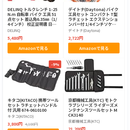
DELINQ トルクレンチ 1-25
デイトナ(Daytona) バイク
N.m 自転車 バイク 工具 51
工具セット コンパクト T型
点セット 差込角6.35㎜（1/
ラチェット エクステンショ
4インチ） 校正証明書 日本
ンバー付 1/4インチソケッ
語取扱説明書 自転車整備 バ
ト対応 インチ・ミリ ビッ
DELINQ
デイトナ(Daytona)
イク整備 日常点検 高精度 ト
ト・ソケット ミニツールセ
5,480円
2,722円
ルクレンチセット (オレン
ット 27ピース 61365
ジ, 1-25N.m)
Amazonで見る
Amazonで見る
-9%
キタコ(KITACO) 携帯ツール
京都機械工具(KTC) モトク
セット ラチェットハンドル
ラブシリーズ ライダーズメ
付 汎用 674-0610100
ンテナンスツールセット M
CK3140
キタコ(KITACO)
京都機械工具(KTC)
3,800円
4,180円
21,200円