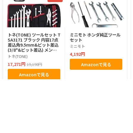
トネ(TONE) ツールセット T
ミニモト ホンダ純正ツール
SA3171 ブラック 内容17点
セット
差込角9.5mm&ビット差込
ミニモト
(3/8"&ビット差込) メンテ
4,192円
ナンス バイク 車載 整備工具
トネ(TONE)
ライダーズ 工具セット
17,271円
Amazonで見る
19,190円
Amazonで見る
都道府県からツーリングスポットを探す
北海道・東北
北海道のスポット
青森県のスポット
岩手県のスポット
宮城県のスポット
秋田県のスポット
山形県のスポット
福島県のスポット