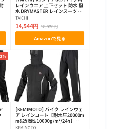
耐
レインウエア 上下セット 防水 撥
水 DRYMASTER レインスーツ RS
R048 YELLOW XXL
TAICHI
14,544円
18,920円
Amazonで見る
22%
ア
[KEMIMOTO] バイク レインウェ
ウ
ア レインコート【耐水圧20000m
m&透湿性10000g/m²/24h】 上
下セット レインスーツ メンズ バ
KEMIMOTO