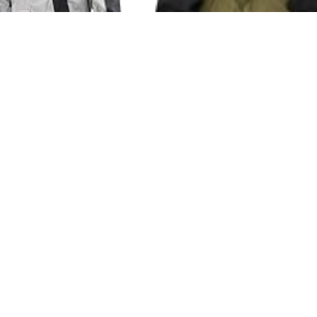
ナ(Daytona) バイク レイ
[MAEGAKI] MG005 GORE 2L R
ア ジャケットのみ 耐水圧
N JACKET ゴアテックス レイ
000mm ストレッチ 止水ファ
ジャケット (LL, ブラック×オ
 防水 ハイパフォーマンス
ーブ)
(Daytona)
MAEGAKI
ウェア DR-001補修品 グレ
76円
17,500円
サイズ 48271
Amazonで見る
Amazonで見る
県のスポット
宮城県のスポット
秋田県のスポット
山形県のスポット
福島
県のスポット
埼玉県のスポット
千葉県のスポット
東京都のスポット
神奈