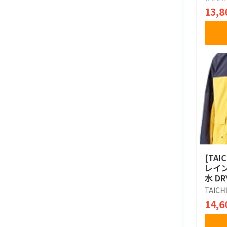
13,
[TAI
レイン
水 D
R048
TAICHI
14,