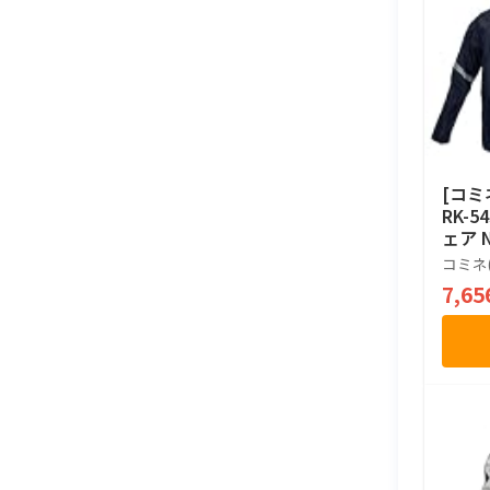
[コミ
RK-
ェア N
コミネ(
7,6