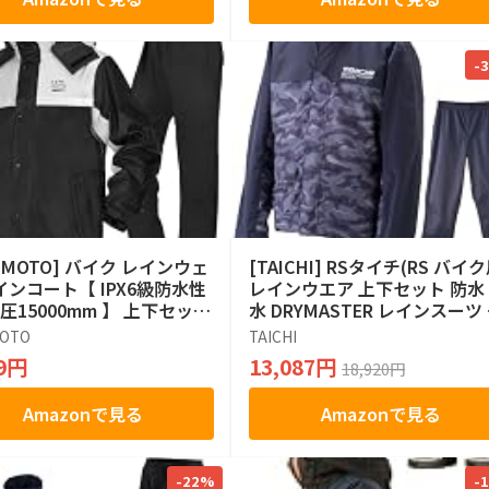
-
MIMOTO] バイク レインウェ
[TAICHI] RSタイチ(RS バイ
インコート【 IPX6級防水性
レインウエア 上下セット 防水
圧15000mm 】 上下セット
水 DRYMASTER レインスーツ 
スーツ メンズ バイク用レ
R048 URBAN CAMO XL
MOTO
TAICHI
ャケット カッパ 背中隠し
99円
13,087円
18,920円
付き 取り外し式フード 透
ザー 反射ストリップ 自転
Amazonで見る
Amazonで見る
水 雨具 KM1402 ブラック L
-22%
-