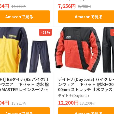
864円
7,656円
14,960円
9,790円
Amazonで見る
Amazonで見る
-23%
CHI] RSタイチ(RS バイク用
デイトナ(Daytona) バイク レ
ウエア 上下セット 防水 撥
ンウェア 上下セット 耐水圧20,
RYMASTER レインスーツ RS
00mm ストレッチ 止水ファス
 YELLOW L
ー 防水 ハイパフォーマンスレ
デイトナ(Daytona)
ンウェア DR-001 レッド Lサ
604円
12,200円
18,920円
13,200円
48287
Amazonで見る
Amazonで見る