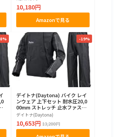
イク用レインジャケット カッパ
10,180円
通気口付き 取り外し式フード 反
射ストリップ 自転車 登山 防水 雨
Amazonで見る
具 KM1403 ブラック 3XL
-8%
-19%
イ
デイトナ(Daytona) バイク レイ
0
ンウェア 上下セット 耐水圧20,0
ナ
00mm ストレッチ 止水ファスナ
イ
ー 防水 ハイパフォーマンスレイ
デイトナ(Daytona)
イズ
ンウェア DR-001 ブラック Lサイ
10,653円
13,200円
ズ 48214
Amazonで見る