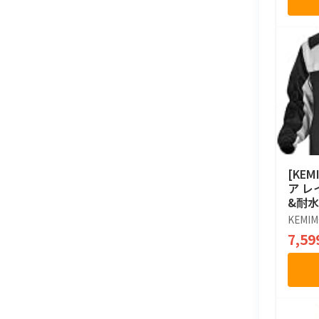
[KE
ア レ
&耐水
レイン
KEMI
インジ
7,5
通気口
明バイ
車 防