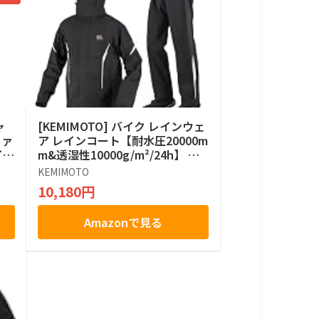
ャ
[KEMIMOTO] バイク レインウェ
ファ
ア レインコート【耐水圧20000m
イン
m&透湿性10000g/m²/24h】 上
ア
下セット レインスーツ メンズ バ
KEMIMOTO
の
イク用レインジャケット カッパ
10,180円
 伸
通気口付き 取り外し式フード 反
湿
射ストリップ 自転車 登山 防水 雨
Amazonで見る
ー
具 KM1403 ブラック L
調
レイ
ー×