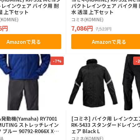
レインウェア バイク用 耐
パクトレインウェア バイク用 
湿 上下セット
水 透湿 上下セット
KOMINE)
コミネ(KOMINE)
26円
7,086円
7,523円
Amazonで見る
Amazonで見る
-7%
-
動機(Yamaha) RY7001
[コミネ] バイク用 レインウエ
MUTING ストレッチレイン
RK-5433 スタンダードレイン
ブルー 90792-R066X XL
ェア Black L
ズ
HA
コミネ(KOMINE)