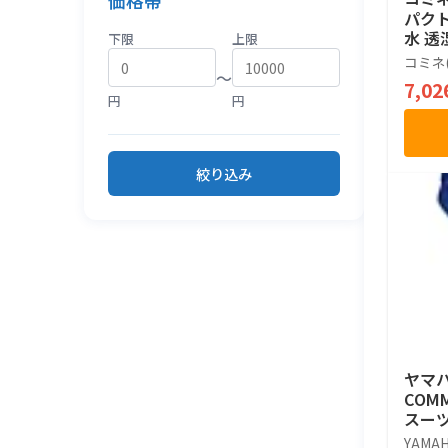
価格帯
パクト
水 透
下限
上限
コミネ(
〜
7,0
円
円
絞り込み
ヤマハ発
COM
スーツ 
サイ
YAMA