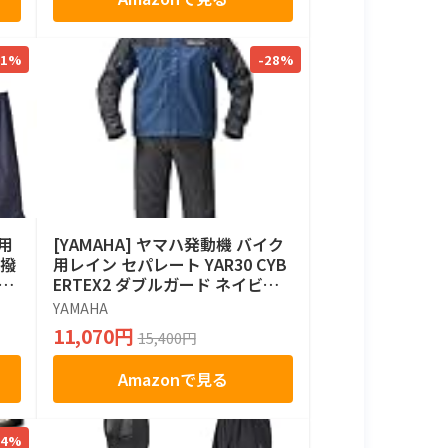
31%
-28%
ク用
[YAMAHA] ヤマハ発動機 バイク
 撥
用レイン セパレート YAR30 CYB
RS
ERTEX2 ダブルガード ネイビー L
サイズ 90792-R057L
YAMAHA
11,070円
15,400円
Amazonで見る
14%