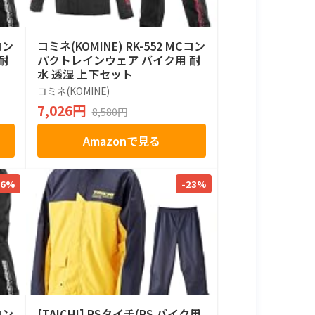
コン
コミネ(KOMINE) RK-552 MCコン
耐
パクトレインウェア バイク用 耐
水 透湿 上下セット
コミネ(KOMINE)
7,026円
8,580円
Amazonで見る
-6%
-23%
コン
[TAICHI] RSタイチ(RS バイク用