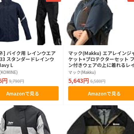
ネ] バイク用 レインウエア
マック(Makku) エアレインジ
5433 スタンダードレインウ
ケット+プロテクターセット 
avy L
ン付きウェアの上に着れるレ
ジャケット 涼しいレインウェ
KOMINE)
マック(Makku)
上下ファン付きウェア対応 雨
56円
5,643円
9,790円
6,580円
日 熱中症対策 簡単装着 高耐久
縮性 耐水圧10000mmH2O 透
Amazonで見る
Amazonで見る
度10000g/m2-24h PFASフリ
撥水 マジックフード 袖ボタン
節 工事現場 災害 作業着 エア
ンプラス AS-938S M ネイビ
ブラック