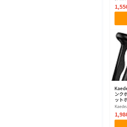
1,5
Kae
ンクホ
ット
ジ ハ
Kaede
ック)
1,9