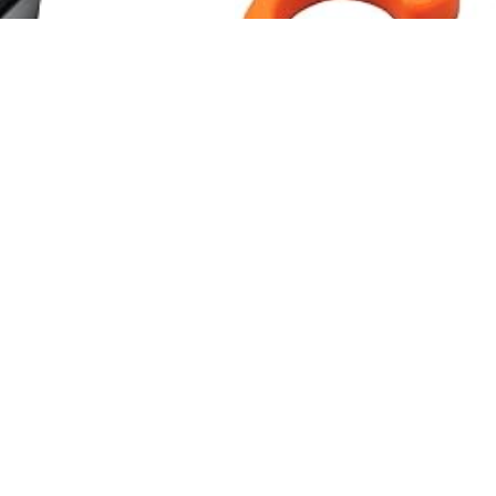
dear(カエディア) バイク ク
デイトナ(Daytona) バイク ブ
バー ミラーマウント 径22
ーキロック 簡易パーキングブ
M10 アルミニウム合金 KDR-
ーキ 傾斜地に駐車時の転倒抑
2-mbk (マットブラック)
フロントブレーキロック オレ
ar
デイトナ(Daytona)
ジ 91712
93円
777円
902円
Amazonで見る
Amazonで見る
県のスポット
宮城県のスポット
秋田県のスポット
山形県のスポット
福島
県のスポット
埼玉県のスポット
千葉県のスポット
東京都のスポット
神奈