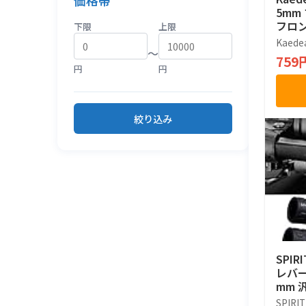
価格帯
5mm
フロ
下限
上限
簡易 K
Kaede
〜
759
円
円
絞り込み
SPIR
レバー
mm 
SPIRI