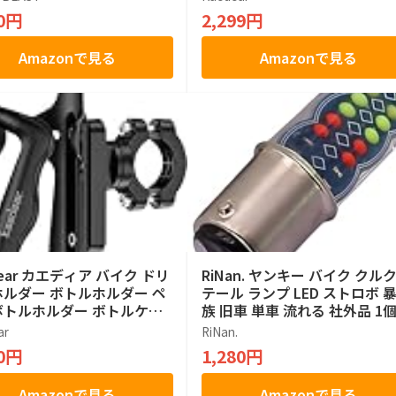
50円
2,299円
Amazonで見る
Amazonで見る
dear カエディア バイク ドリ
RiNan. ヤンキー バイク クル
ルダー ボトルホルダー ペ
テール ランプ LED ストロボ 
ボトルホルダー ボトルケー
族 旧車 単車 流れる 社外品 1
ンドル バー KDR-M21 (ブラ
ar
RiNan.
80円
1,280円
Amazonで見る
Amazonで見る