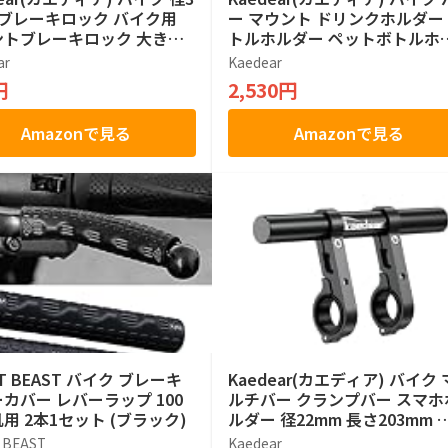
 ブレーキロック バイク用
ー マウント ドリンクホルダー
ントブレーキロック 大きめ
トルホルダー ペットボトルホ
DR-SST1 (レッド)
ダー KDR-M21-3 (ちょうネジ)
ar
Kaedear
円
2,530円
Amazonで見る
Amazonで見る
IT BEAST バイク ブレーキ
Kaedear(カエディア) バイク 
カバー レバーラップ 100
ルチバー クランプバー スマホ
汎用 2本1セット (ブラック)
ルダー 径22mm 長さ203mm 
テー KDR-H4W-BK (ブラック)
T BEAST
Kaedear