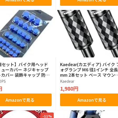
0個セット】バイク用ヘッド
Kaedear(カエディア) バイク 
リューカバー ネジキャップ
ォグランプ M6 径1インチ 全長
カバー 装飾キャップ 防錆
mm 2本セット ベース マウン
 オートバイ改造アクセサリ
フェンダー 取り付け KDR-H11
OPS
Kaedear
ニバーサル対応 スクーター/
円
1,980円
/ダートバイク用 (ブルー)
Amazonで見る
Amazonで見る
-11%