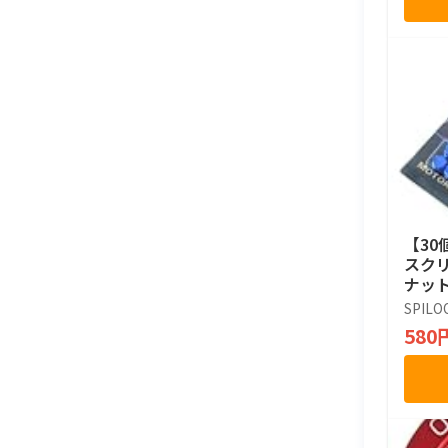
【3
スク
ナット
防水
SPILO
ー ユ
580
バイク