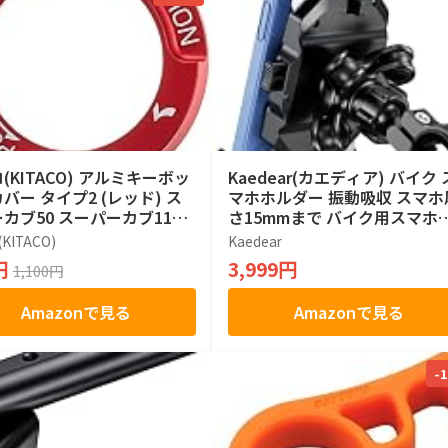
(KITACO) アルミキーボッ
Kaedear(カエディア) バイク 
バー タイプ2 (レッド) ス
マホホルダー 振動吸収 スマホ
カブ50 スーパーカブ110
さ15mmまで バイク用スマホ
カブ50 クロスカブ110 ダ
ルダー ハンドル KDR-M11CPJ
KITACO)
Kaedear
25 グロム等 556-100022
K
円
3,999円
1,100円
Amazonで見る
Amazonで見る
-