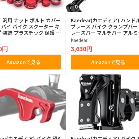
ET 汎用 ナット ボルト カバー
Kaedear(カエディア) ハンド
バイ バイク スクーター キ
ブレース バイク クランプバー
 装飾 プラスチック 保護 0.
レースバー マルチバー アルミ
～ 1.4cm 赤
ウム オートバイ KDR-HB2 (ブ
Kaedear
ック)
00円
3,630円
Amazonで見る
Amazonで見る
dear(カエディア) バイク 径3
Kaedear(カエディア) バイク 