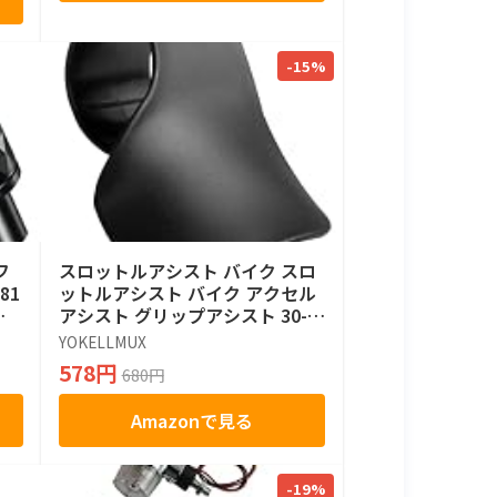
-15%
フ
スロットルアシスト バイク スロ
81
ットルアシスト バイク アクセル
ト
アシスト グリップアシスト 30-3
5ｍｍ径対応 アクセル補助 耐久
YOKELLMUX
性
578円
680円
Amazonで見る
-19%