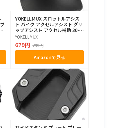
ル
YOKELLMUX スロットルアシス
 ブ
ト バイク アクセルアシスト グリ
ニ
ップアシスト アクセル補助 30-3
ラ
5ｍｍ径対応 耐久性 1個入り
YOKELLMUX
679円
799円
Amazonで見る
バ
サイドスタンド プレート プレー