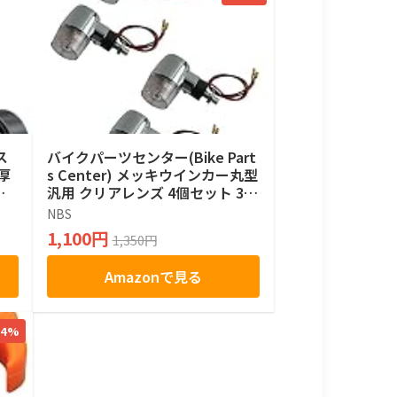
ス
バイクパーツセンター(Bike Part
厚
s Center) メッキウインカー丸型
ホ
汎用 クリアレンズ 4個セット 31-
-B
38-03
NBS
1,100円
1,350円
Amazonで見る
14%