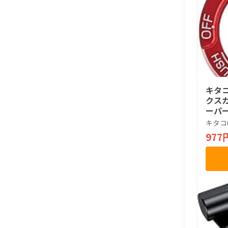
キタコ
クスカ
ーパー
クロス
キタコ(
ックス1
977
0