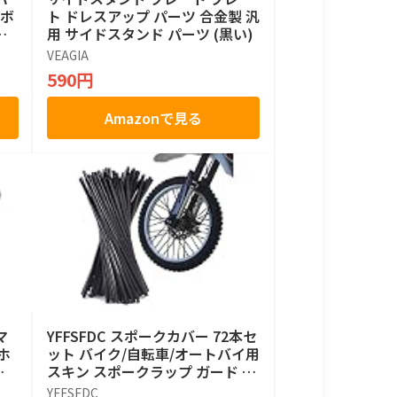
 ボ
ト ドレスアップ パーツ 合金製 汎
ル
用 サイドスタンド パーツ (黒い)
VEAGIA
590円
Amazonで見る
マ
YFFSFDC スポークカバー 72本セ
ホ
ット バイク/自転車/オートバイ用
ス
スキン スポークラップ ガード ホ
イール用 前輪 後輪 ブラック
YFFSFDC