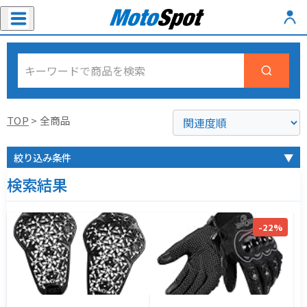
TOP
> 全商品
絞り込み条件
▼
検索結果
-22%