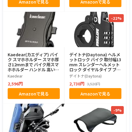
Amazonで見る
Amazonで見る
撃性 音声アシスタント/音楽
再生/通話/ナビゲーション
対応 インカム対応 usbケー
ブル付き 日本技適取得済み
-22%
Kaedear(カエディア) バイ
デイトナ(Daytona) ヘルメ
ク スマホホルダー スマホ厚
ットロック バイク 取付幅13
さ12mmまで バイク用スマ
mm スレンダーヘルメット
ホホルダー ハンドル 高い脱
ロック ダイヤルタイプ ブラ
着操作性 KDR-M11C
ック 42183
Kaedear
デイトナ(Daytona)
2,596円
2,730円
3,520円
Amazonで見る
Amazonで見る
-9%