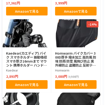
17,361円
3,999円
スマートフォン接続 日本語
音声案内 ツーリング用 【日
Amazonで見る
Amazonで見る
本正規輸入品】（シングル
セット）
-14%
Kaedear(カエディア) バイ
Homwarm バイクカバー 3
ク スマホホルダー 振動吸収
00D厚手 撥水加工 高防風 防
スマホ厚さ16mmまで マウ
埃 防雨 防雪 風飛び防止 紫
ント 携帯ホルダー ハンドル
外線防止 盗難防止 反射テー
原付 KDR-M26D
プ 収納バッグ付き 2XL
Kaedear
Homwarm
2,893円
3,080円
3,580円
Amazonで見る
Amazonで見る