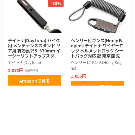
-38%
デイトナ(Daytona) バイク
ヘンリービギンズ(Henly B
用 メンテナンススタンド リ
egins) デイトナ ワイヤーロ
ア用 有効長255~370mm イ
ック ヘルメットロック シー
ージーリフトアップスタン
トバッグ対応 鍵 南京錠 先端
ド 97411
ループ ワイヤー長1200mm
デイトナ(Daytona)
ヘンリービギンズ(Henly Begi
ダイヤルロック カールコー
ns)
2,873円
4,620円
ドタイプ DLK120 ガンメタ
1,055円
16835
Amazonで見る
Amazonで見る
都道府県からツーリングスポットを探す
北海道・東北
北海道のスポット
青森県のスポット
岩手県のスポット