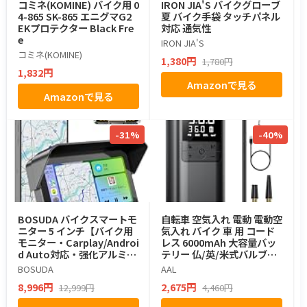
コミネ(KOMINE) バイク用 0
IRON JIA'S バイクグローブ
4-865 SK-865 エニグマG2
夏 バイク手袋 タッチパネル
EKプロテクター Black Fre
対応 通気性
e
IRON JIA'S
コミネ(KOMINE)
1,380円
1,780円
1,832円
Amazonで見る
Amazonで見る
-31%
-40%
BOSUDA バイクスマートモ
自転車 空気入れ 電動 電動空
ニター 5 インチ【バイク用
気入れ バイク 車 用 コード
モニター・Carplay/Androi
レス 6000mAh 大容量バッ
d Auto対応・强化アルミ合
テリー 仏/英/米式バルブ対
金ホルダ】IPS液晶タッチス
応 自動停止 低騒音 エアポン
BOSUDA
AAL
クリーン バイクナビ ワイヤ
プ
8,996円
2,675円
12,999円
4,460円
レス スマホ連携 輝度自動調
整 IPX65防水防塵 耐熱 耐衝