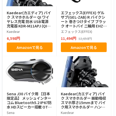
Kaedear(カエディア) バイ
エフェックス(EFFEX) ゲル
ク スマホホルダー QI ワイ
ザブ(GEL-ZAB) R バイクシ
ヤレス充電 防水 USB電源
ート 巻きつけタイプ ブラッ
充電器 KDR-M11APJ (QI&U
ク オートバイ 二輪用 EHZ3
SB/振動吸収)
136
Kaedear
エフェックス(EFFEX)
6,598円
11,494円
12,650円
Amazonで見る
Amazonで見る
Sena J30 バイク用 【日本
Kaedear(カエディア) バイ
限定品】 メッシュインター
ク スマホホルダー 振動吸収
コム Bluetooth5.2 IP67防
スマホ厚さ15mmまで バイ
水 HDスピーカー搭載 OTA
ク用スマホホルダー ハンド
アップグレード対応 グルー
ル KDR-M11CPJ-BK
Sena
Kaedear
プ通話 音楽再生 GPS ナビ