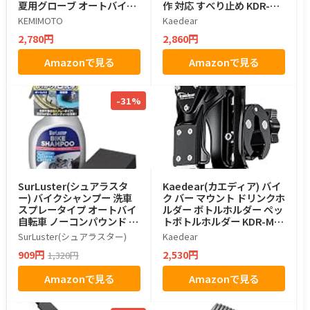
夏用グローブ オートバイ手
作 対応 すべり止め KDR-GL
袋 滑り止め 耐衝撃 プロテク
5 (ブラック, L)
KEMIMOTO
Kaedear
ト 春夏秋 ブラック M 402
2,780円
2,860円
Amazonで見る
Amazonで見る
-31%
SurLuster(シュアラスタ
Kaedear(カエディア) バイ
ー) バイクシャンプー 洗車
ク バー マウント ドリンクホ
スプレータイプ オートバイ
ルダー ボトルホルダー ペッ
自転車 ノーコンパウンド 弱
トボトルホルダー KDR-M21
アルカリ性 チェーン ホイー
-3 (ちょうネジ)
SurLuster(シュアラスター)
Kaedear
ル ボディ 防錆 S-142
909円
2,530円
1,320円
Amazonで見る
Amazonで見る