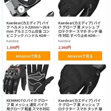
Kaedear(カエディア) バイ
Kaedear(カエディア) バイ
ク ヘルメット22mm～28.6
ク グローブ 夏 メッシュ プ
mm アルミニウム合金 コン
ロテクター スマホ タッチ 操
ビニフック ハンドル KDR-R
作 対応 すべり止め KDR-GL
F2 (リングタイプ)
5 (ブラック, S)
Kaedear
Kaedear
1,898円
2,860円
Amazonで見る
Amazonで見る
KEMIMOTO バイク グロー
Kaedear(カエディア) バイ
ブ 夏 メッシュ 通気 バイク
ク グローブ 夏 メッシュ プ
用グローブ 軽量 スマホ対応
ロテクター スマホ タッチ 操