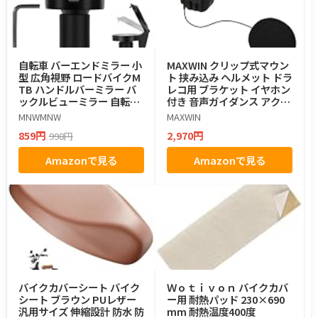
自転車 バーエンドミラー 小
MAXWIN クリップ式マウン
型 広角視野 ロードバイクM
ト 挟み込み ヘルメット ドラ
TB ハンドルバーミラー バ
レコ用 ブラケット イヤホン
ックルビューミラー 自転車
付き 音声ガイダンス アクセ
のハ ドルバー 自転車リフレ
サリ MUFU MF-OP14
MNWMNW
MAXWIN
クター 凸面 角度調整可能 取
859円
2,970円
998円
り付け簡単 360°回転 事故防
止 安全警告 自転車アクセサ
Amazonで見る
Amazonで見る
リ レンチ付属取り付け簡単
[並行輸入品]
バイクカバーシート バイク
Ｗｏｔｉｖｏｎ バイクカバ
シート ブラウン PUレザー
ー用 耐熱パッド 230×690
汎用サイズ 伸縮設計 防水 防
mm 耐熱温度400度