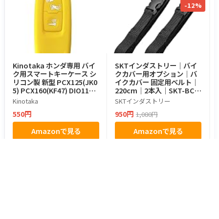
-12%
Kinotaka ホンダ専用 バイ
SKTインダストリー｜バイ
ク用スマートキーケース シ
クカバー用オプション｜バ
リコン製 新型 PCX125(JK0
イクカバー 固定用ベルト｜
5) PCX160(KF47) DIO110(J
220cm｜2本入｜SKT-BCA
K03) ADV160 リード125JK
C-01
Kinotaka
SKTインダストリー
12キーカバー for honda バ
550円
950円
1,080円
イク アクセサリー (イエロ
ー)
Amazonで見る
Amazonで見る
都道府県からツーリングスポットを探す
北海道・東北
北海道のスポット
青森県のスポット
岩手県のスポット
宮城県のスポット
秋田県のスポット
山形県のスポット