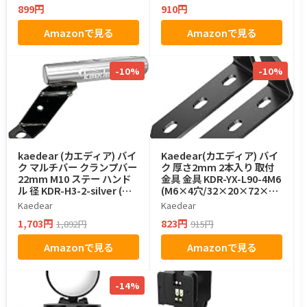
899円
910円
Amazonで見る
Amazonで見る
-10%
-10%
kaedear (カエディア) バイ
Kaedear(カエディア) バイ
ク マルチバー クランプバー
ク 厚さ2mm 2本入り 取付
22mm M10 ステー ハンド
金具 金具 KDR-YX-L90-4M6
ル 径 KDR-H3-2-silver (シ
(M6×4穴/32×20×72×2.5
ルバー)
mm)
Kaedear
Kaedear
1,703円
823円
1,892円
915円
Amazonで見る
Amazonで見る
-14%