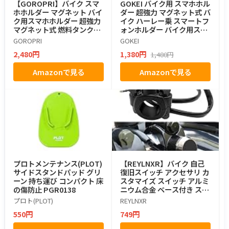
【GOROPRI】バイク スマ
GOKEI バイク用 スマホホル
ホホルダー マグネット バイ
ダー 超強力 マグネット式 バ
ク用スマホホルダー 超強力
イク ハーレー乗 スマートフ
マグネット式 燃料タンクに
ォンホルダー バイク用スマ
ワンタッチで貼付け カメラ
ホホルダー マグネット 燃料
GOROPRI
GOKEI
アクセサリ スマホマウント
タンクに貼付け スマートフ
2,480円
1,380円
1,480円
PUレザー収納袋付き (ブラ
ォン スマホ ホルダー スタン
ック)
ド 360度回転 携帯 グレー
Amazonで見る
Amazonで見る
プロトメンテナンス(PLOT)
【REYLNXR】バイク 自己
サイドスタンドパッド グリ
復旧スイッチ アクセサリ カ
ーン 持ち運び コンパクト 床
スタマイズ スイッチ アルミ
の傷防止 PGR0138
ニウム合金 ベース付き スタ
ート ストップ ホーン 電源ス
プロト(PLOT)
REYLNXR
イッチ（製品の内容：黒い
550円
749円
蓋、白い枠の金属自己復旧
スイッチ 2線-1個セット）