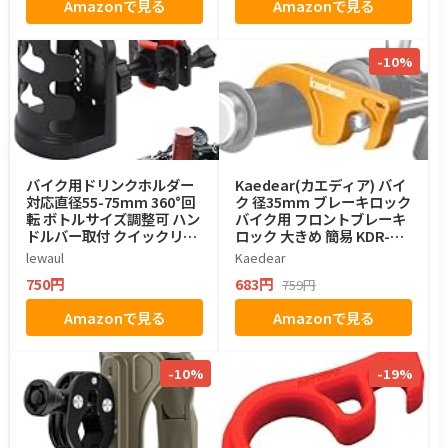
Amazonで見る
Amazonで見る
-10%
バイク用ドリンクホルダー
Kaedear(カエディア) バイ
対応直径55-75mm 360°回
ク 径35mm ブレーキロック
転 ボトルサイズ調整可 ハン
バイク用 フロントブレーキ
ドルバー取付 クイックリリ
ロック 大きめ 簡易 KDR-SS
ース ボトルホルダー 水筒・
T1 (イエロー)
lewaul
Kaedear
ペットボトル対応 ATV・自
750円
683円
759円
転車用
Amazonで見る
Amazonで見る
-10%
-19%