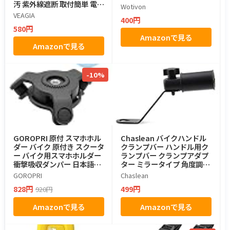
汚 紫外線遮断 取付簡単 電気
Wotivon
自動車 原付バイク対応 (ブ
VEAGIA
400円
ラウン)
580円
Amazonで見る
Amazonで見る
-10%
GOROPRI 原付 スマホホル
Chaslean バイクハンドル
ダー バイク 原付き スクータ
クランプバー ハンドル用ク
ー バイク用スマホホルダー
ランプバー クランプアダプ
衝撃吸収ダンパー 日本語説
ター ミラータイプ 角度調整
明書付き (衝撃吸収ダンパー
可能 増設用 有効長さ39mm
GOROPRI
Chaslean
単品)
バー径23mm
828円
499円
920円
Amazonで見る
Amazonで見る