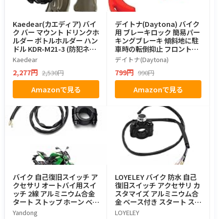
Kaedear(カエディア) バイ
デイトナ(Daytona) バイク
ク バー マウント ドリンクホ
用 ブレーキロック 簡易パー
ルダー ボトルホルダー ハン
キングブレーキ 傾斜地に駐
ドル KDR-M21-3 (防犯ネジ/
車時の転倒抑止 フロントブ
ミリタリーグリーン)
レーキロック レッド 96994
Kaedear
デイトナ(Daytona)
2,277円
799円
2,530円
990円
Amazonで見る
Amazonで見る
バイク 自己復旧スイッチ ア
LOYELEY バイク 防水 自己
クセサリ オートバイ用スイ
復旧スイッチ アクセサリ カ
ッチ 2線 アルミニウム合金
スタマイズ アルミニウム合
タート ストップ ホーン ベー
金 ベース付き スタート スト
ス付き ブラック （1個入
ップ ホーン 電源スイッチ 取
Yandong
LOYELEY
り）
付け 簡単