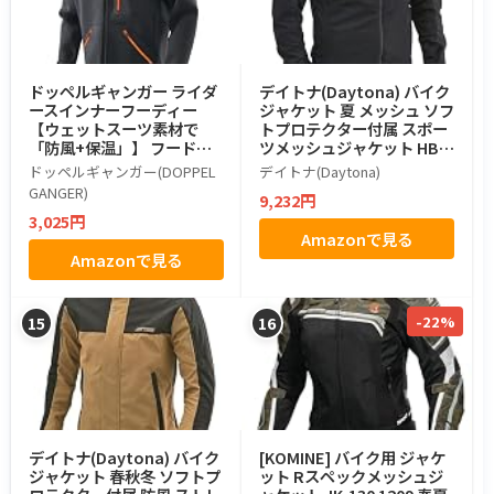
ドッペルギャンガー ライダ
デイトナ(Daytona) バイク
ースインナーフーディー
ジャケット 夏 メッシュ ソフ
【ウェットスーツ素材で
トプロテクター付属 スポー
「防風+保温」】 フード付
ツメッシュジャケット HBJ-
き Lサイズ DMA620L-BK
058 ブラック XLサイズ 216
ドッペルギャンガー(DOPPEL
デイトナ(Daytona)
62
GANGER)
9,232円
3,025円
Amazonで見る
Amazonで見る
-22%
15
16
デイトナ(Daytona) バイク
[KOMINE] バイク用 ジャケ
ジャケット 春秋冬 ソフトプ
ット Rスペックメッシュジ