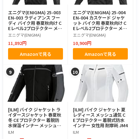
エニグマ(ENIGMA) 25-003
エニグマ(ENIGMA) 25-004
EN-003 ラディアンス フー
EN-004 カスケード ジャケ
ディ バイク用 春夏秋向け C
ット バイク用 春夏秋向け C
Eレベル2プロテクター メッ
Eレベル2プロテクター メッ
シュ Black L
シュ Black L
エニグマ(ENIGMA)
エニグマ(ENIGMA)
11,892円
10,900円
Amazonで見る
Amazonで見る
9
10
[ILM] バイク ジャケット ラ
[ILM] バイク ジャケット 夏
イダースジャケット 春夏秋
レディース メッシュ通気 C
冬 CEプロテクター 着脱防
Eプロテクター 着脱式防水
水保温インナー メッシュ素
インナー 女性用 耐摩耗 JM4
材 通気 耐摩耗 メンズ JAM1
ILM
ILM