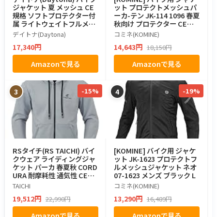
ジャケット 夏 メッシュ CE
ット プロテクトメッシュパ
規格 ソフトプロテクター付
ーカ-テン JK-114 1096 春夏
属 ライトウェイトフルメッ
秋向け プロテクター CE規
シュパーカー DJ-025 ブラ
格レベル2 メッシュ素材 07-
デイトナ(Daytona)
コミネ(KOMINE)
ック Lサイズ 49758
114 メンズ HR BLACK/Red
17,340円
14,643円
18,150円
L
Amazonで見る
Amazonで見る
-15%
-19%
3
4
RSタイチ(RS TAICHI) バイ
[KOMINE] バイク用 ジャケ
クウェア ライディングジャ
ット JK-1623 プロテクトフ
ケット パーカ 春夏秋 CORD
ルメッシュジャケット ネオ
URA 耐摩耗性 通気性 CEプ
07-1623 メンズ ブラック L
ロテクター内蔵 コーデュラ
TAICHI
コミネ(KOMINE)
フーディ RSJ352 HEATHE
19,512円
13,290円
22,990円
16,489円
R GRAY XL
Amazonで見る
Amazonで見る