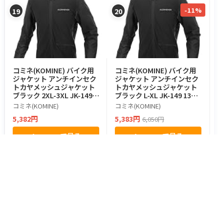
-11%
19
20
コミネ(KOMINE) バイク用
コミネ(KOMINE) バイク用
ジャケット アンチインセク
ジャケット アンチインセク
トカヤメッシュジャケット
トカヤメッシュジャケット
ブラック 2XL-3XL JK-149 1
ブラック L-XL JK-149 1301
3010 メッシュ素材
0 メッシュ素材
コミネ(KOMINE)
コミネ(KOMINE)
5,382円
5,383円
6,050円
Amazonで見る
Amazonで見る
都道府県からツーリングスポットを探す
北海道・東北
北海道のスポット
青森県のスポット
岩手県のスポット