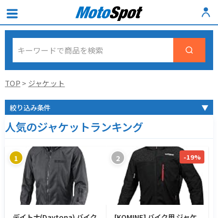
TOP
>
ジャケット
絞り込み条件
▼
人気のジャケットランキング
-19%
1
2
デイトナ(Daytona) バイク
[KOMINE] バイク用 ジャケ