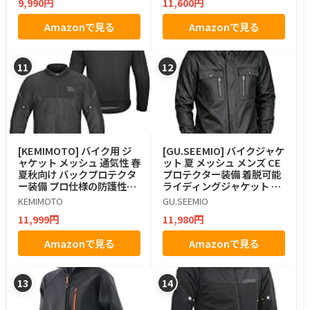
9,990円
11,600円
Amazonで見る
Amazonで見る
11
12
[KEMIMOTO] バイク用 ジ
[GU.SEEMIO] バイクジャケ
ャケット メッシュ 通気性 春
ット 夏 メッシュ メンズ CE
夏秋向け バックプロテクタ
プロテクター装備 着脱可能
ー装備 プロ仕様の防護性能
ライディングジャケット 保
CEプロテクションレベル対
護 通気性 速乾 軽量 反射材
KEMIMOTO
GU.SEEMIO
応 立体裁断 KM-8138[L]
付き 耐摩耗 ツーリング 通勤
11,999円
11,980円
ブラック S-4XL (JP, アルフ
ァベット, 2XL, プロテクタ
Amazonで見る
Amazonで見る
ー付き)
13
14