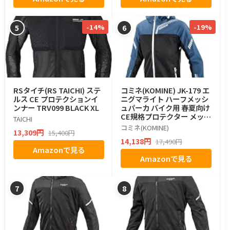
-14%
-19%
5
6
RSタイチ(RS TAICHI) ステ
コミネ(KOMINE) JK-179 エ
ルス CE プロテクションイ
ニグマライト ハーフメッシ
ンナー TRV099 BLACK XL
ュパーカ バイク用 春夏向け
CE規格プロテクター メッシ
TAICHI
ュ
コミネ(KOMINE)
13,309円
15,400円
14,138円
17,490円
Amazonで見る
Amazonで見る
7
8