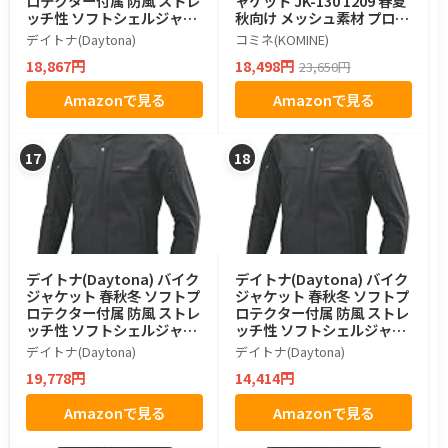
ロテクター付属 防風 ストレ
ャケット JK-130 1209 春夏
ッチ性 ソフトシェルジャケ
秋向け メッシュ素材 プロテ
ット DJ-005 ブラウン Mサ
クター CE規格 ストレッチ
デイトナ(Daytona)
コミネ(KOMINE)
イズ 39638
素材 07-130 メンズ Camo/
18,867円
18,498円
23,650円
Black S
Amazonで見る
Amazonで見る
17
18
デイトナ(Daytona) バイク
デイトナ(Daytona) バイク
ジャケット 春秋冬 ソフトプ
ジャケット 春秋冬 ソフトプ
ロテクター付属 防風 ストレ
ロテクター付属 防風 ストレ
ッチ性 ソフトシェルジャケ
ッチ性 ソフトシェルジャケ
ット DJ-005 ブラック Lサイ
ット DJ-005 ブラック XLサ
デイトナ(Daytona)
デイトナ(Daytona)
ズ 39635
イズ 39636
19,778円
14,414円
Amazonで見る
Amazonで見る