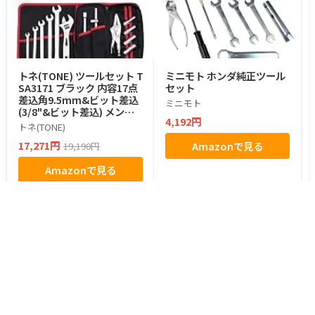
トネ(TONE) ツールセット T
ミニモト ホンダ純正ツール
SA3171 ブラック 内容17点
セット
差込角9.5mm&ビット差込
ミニモト
(3/8"&ビット差込) メンテ
4,192円
ナンス バイク 車載 整備工具
トネ(TONE)
ライダーズ 工具セット
17,271円
Amazonで見る
19,190円
Amazonで見る
都道府県からツーリングスポットを探す
北海道・東北
北海道のスポット
青森県のスポット
岩手県のスポット
宮城県のスポット
秋田県のスポット
山形県のスポット
福島県のスポット