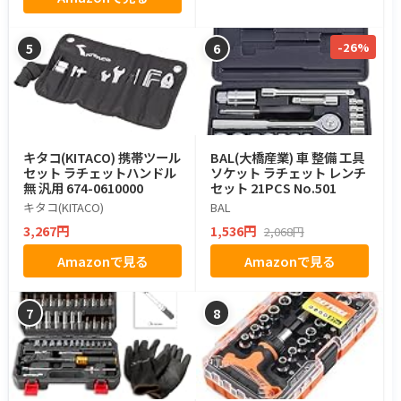
-26%
5
6
キタコ(KITACO) 携帯ツール
BAL(大橋産業) 車 整備 工具
セット ラチェットハンドル
ソケット ラチェット レンチ
無 汎用 674-0610000
セット 21PCS No.501
キタコ(KITACO)
BAL
3,267円
1,536円
2,068円
Amazonで見る
Amazonで見る
7
8