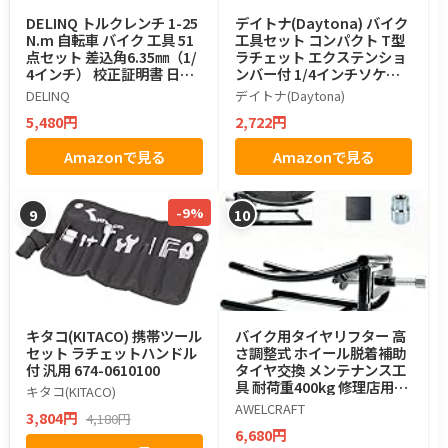
DELINQ トルクレンチ 1-25
デイトナ(Daytona) バイク
N.m 自転車 バイク 工具 51
工具セット コンパクト T型
点セット 差込角6.35㎜（1/
ラチェット エクステンショ
4インチ） 校正証明書 日本
ンバー付 1/4インチソケッ
語取扱説明書 自転車整備 バ
ト対応 インチ・ミリ ビッ
DELINQ
デイトナ(Daytona)
イク整備 日常点検 高精度 ト
ト・ソケット ミニツールセ
5,480円
2,722円
ルクレンチセット (オレン
ット 27ピース 61365
ジ, 1-25N.m)
Amazonで見る
Amazonで見る
-9%
9
10
キタコ(KITACO) 携帯ツール
バイク用タイヤリフター 高
セット ラチェットハンドル
さ調整式 ホイール脱着補助
付 汎用 674-0610100
タイヤ交換 メンテナンス工
具 耐荷重400kg 修理店用/D
キタコ(KITACO)
IY
AWELCRAFT
3,804円
4,180円
6,680円