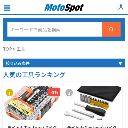
TOP
>
工具
絞り込み条件
▼
人気の工具ランキング
-8%
1
2
デイトナ(Daytona) バイク
デイトナ(Daytona) バイク