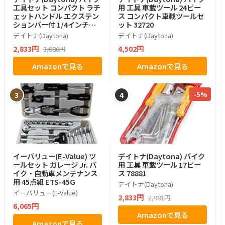
工具セット コンパクト ラチ
用 工具 車載ツール 24ピー
ェットハンドル エクステン
ス コンパクト車載ツールセ
ションバー付 1/4インチソ
ット 32720
ケット対応 六角ソケット&
デイトナ(Daytona)
デイトナ(Daytona)
各種ビット ミニツールセッ
2,833円
4,502円
3,080円
ト 26ピース 61370
Amazonで見る
Amazonで見る
-5%
3
4
イーバリュー(E-Value) ツ
デイトナ(Daytona) バイク
ールセット ガレージ Jr. バ
用 工具 車載ツール 17ピー
イク・自動車メンテナンス
ス 78881
用 45点組 ETS-45G
デイトナ(Daytona)
イーバリュー(E-Value)
2,833円
2,981円
6,065円
Amazonで見る
Amazonで見る