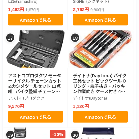
山城(Yamashiro)
SIGNET(シグネット)
1,468円
8,768円
1,870円
9,900円
Amazonで見る
Amazonで見る
17
18
アストロプロダクツ モータ
デイトナ(Daytona) バイク
ーサイクル チェーンカット
工具セット ピックツール O
&カシメツールセット 11点
リング・端子抜き・パッキ
組 | バイク整備 チェーン切
ン作業向き ケース付き 4本
断 圧入 かしめ作業
セット 61372
アストロプロダクツ
デイトナ(Daytona)
9,570円
1,230円
Amazonで見る
Amazonで見る
-10%
19
20