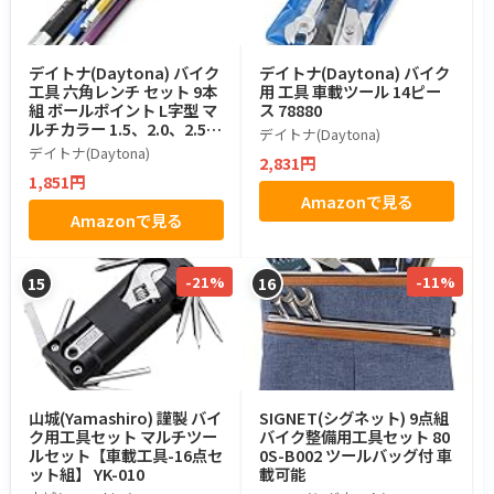
デイトナ(Daytona) バイク
デイトナ(Daytona) バイク
工具 六角レンチ セット 9本
用 工具 車載ツール 14ピー
組 ボールポイント L字型 マ
ス 78880
ルチカラー 1.5、2.0、2.5、
デイトナ(Daytona)
3.0、4.0、5.0、6.0、8.0、
デイトナ(Daytona)
2,831円
10.0mm 61387
1,851円
Amazonで見る
Amazonで見る
-21%
-11%
15
16
山城(Yamashiro) 謹製 バイ
SIGNET(シグネット) 9点組
ク用工具セット マルチツー
バイク整備用工具セット 80
ルセット【車載工具-16点セ
0S-B002 ツールバッグ付 車
ット組】 YK-010
載可能