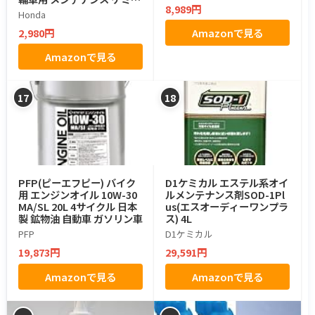
8,989円
ル
Honda
2,980円
Amazonで見る
Amazonで見る
17
18
PFP(ピーエフピー) バイク
D1ケミカル エステル系オイ
用 エンジンオイル 10W-30
ルメンテナンス剤SOD-1Pl
MA/SL 20L 4サイクル 日本
us(エスオーディーワンプラ
製 鉱物油 自動車 ガソリン車
ス) 4L
PFP
D1ケミカル
19,873円
29,591円
Amazonで見る
Amazonで見る