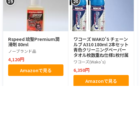
19
20
Rspeed 琉聖Premium潤
ワコーズ WAKO'S チェーン
滑剤 80ml
ルブ A310 180ml 2本セット
青色クリーニングペーパー
ノーブランド品
タオル枚数重ね仕様1枚付属
4,120円
ワコーズ(Wako's)
6,350円
Amazonで見る
Amazonで見る
都道府県からツーリングスポットを探す
北海道・東北
北海道のスポット
青森県のスポット
岩手県のスポット
宮城県のスポット
秋田県のスポット
山形県のスポット