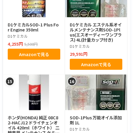
D1ケミカルSOD-1 Plus Fo
D1ケミカル エステル系オイ
r Engine 350ml
ルメンテナンス剤SOD-1Pl
us(エスオーディーワンプラ
D1ケミカル
ス) 4L(計量カップ付き)
4,255円
5,500円
D1ケミカル
29,591円
Amazonで見る
Amazonで見る
15
16
ホンダ(HONDA) 純正 08C8
SOD-1Plus 万能オイル添加
2-HACJ12 ドライチェンオ
剤 1L
イル 420ml（ホワイト） 二
D1ケミカル
輪車用 メンテナンス ケミカ