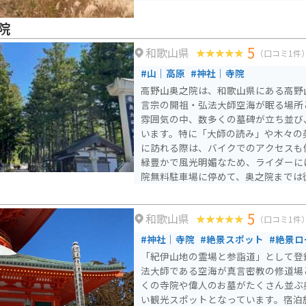
院
5
和歌山県
（口コミ1件
#山｜高原
#神社｜寺院
高野山奥之院は、和歌山県にある高野
言宗の開祖・弘法大師空海が眠る場所
雰囲気の中、数多くの墓碑が立ち並び
います。特に「大師の読み」や木々の美し
に訪れる際は、バイクでのアクセスも
緑豊かで風光明媚なため、ライダーに
院無料駐車場に停めて、奥之院までは
奥之院までの道は穏やかですが、急カ
を心掛けましょう。
5
和歌山県
（口コミ1件
#神社｜寺院
#絶景スポット
#絶景ロ
「紀伊山地の霊場と参詣道」として登
法大師である空海が真言密教の修道場
くの寺院や偉人のお墓がたくさん並ぶ
い観光スポットとなっています。宿泊