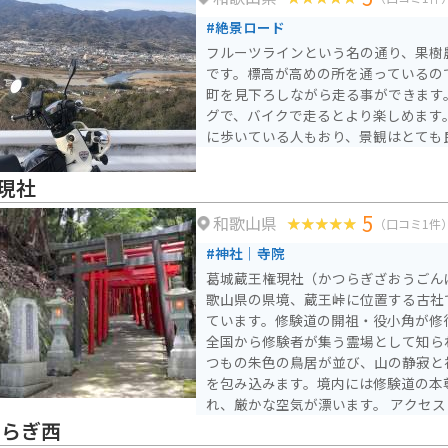
遺産の高野山や、日本三大美人の湯と
#絶景ロード
ど、観光スポットも充実しています。
フルーツラインという名の通り、果樹
です。標高が高めの所を通っているの
町を見下ろしながら走る事ができます
グで、バイクで走るとより楽しめます
に歩いている人もおり、景観はとても
現社
5
和歌山県
（口コミ1件
#神社｜寺院
葛城蔵王権現社（かつらぎざおうごん
歌山県の県境、蔵王峠に位置する古社
ています。修験道の開祖・役小角が修
全国から修験者が集う霊場として知ら
つもの朱色の鳥居が並び、山の静寂と
を包み込みます。境内には修験道の本
れ、厳かな空気が漂います。 アクセスは府道61号（堺かつらぎ
線）沿いで、車やバイクでの訪問がお
つらぎ西
ませんが、近くの三叉路に少し広いス