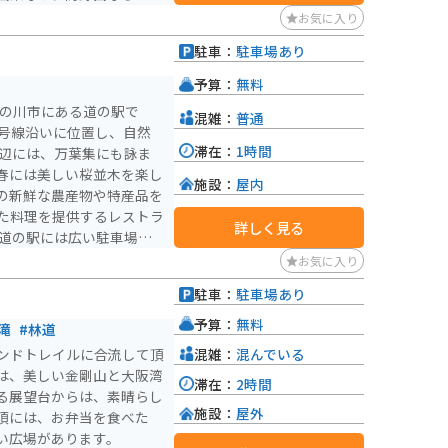
ランでは、地元の食材をふ
お気に入り
イクで訪れる
駐車：
駐車場あり
場も広く、休憩場所として
）
拠点としてもおすすめで
予算：
無料
景色も良く、ツーリングを
紀の川市にある道の駅で
混雑：
普通
4号線沿いに位置し、自然
滞在：
1時間
春には美しい桜並木を楽し
施設：
屋内
の新鮮な農産物や特産品を
た料理を提供するレストラ
詳しく見る
沿いを走る快適なツーリン
お気に入り
は道の駅 くしがきの里な
駐車：
駐車場あり
力を満喫できるスポットで
予算：
無料
滝
#林道
混雑：
混んでいる
ンドトレイルに合流して頂
は、美しい金剛山と大阪湾
滞在：
2時間
る展望台からは、素晴らし
施設：
屋外
頂には、お弁当を食べた
い広場があります。