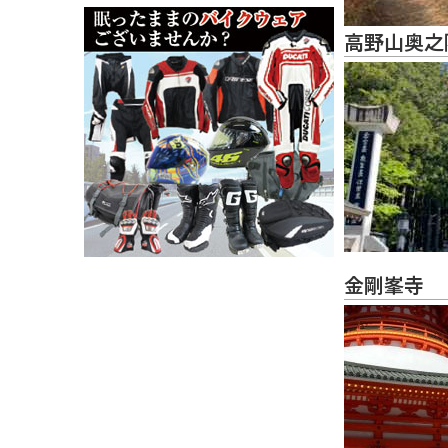
高野山奥之
金剛峯寺