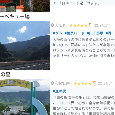
で、1日ゆっくり過ごせます。
ーベキュー場
5
大阪府
（口コミ1件）
#ダム
#絶景ロード
#山｜高原
#湖
大阪の山々の中にあるダム近くのバー
川の水で、夏場には子供たちが水着で
けテントや道具も借りることができ、
ァミリーやカップル、友達仲間で賑わ
洲の里
5
和歌山県
（口コミ1件
#道の駅
「道の駅 青洲の里」は、和歌山県紀
ここは、世界で初めて全身麻酔手術に
生誕地として知られています。 道の駅には、華岡青洲とその功
績を詳しく紹介する「華岡青洲記念館