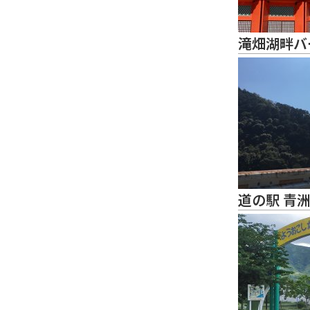
滝畑湖畔バ
道の駅 青