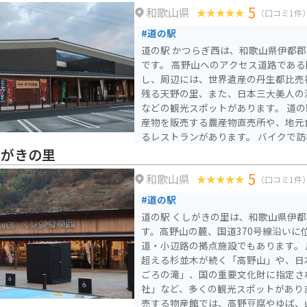
5
和歌山県
車が可能です。山間部のため道はカー
（口コミ1件
グルートとしても人気で、特に新緑や
#道の駅
走りを同時に楽しめます。
道の駅 かつらぎ西は、和歌山県伊都
です。 高野山へのアクセス道路である国道480号線沿いに位置
し、周辺には、世界遺産の丹生都比売
残る天野の里、また、日本三大美人の
などの観光スポットがあります。 道の駅には、地元の新鮮な農
産物を販売する農産物直売所や、地元
るレストランがあります。 バイクで訪れる場合、道の駅から高
野山へのワインディングロードは、景
しがきの里
すすめです。 また、かつらぎ町は、柿や桃などの果物の一大産
5
和歌山県
地としても知られています。 特に、富有柿は有名で、秋には道
（口コミ1件
の駅でも販売されます。
#道の駅
道の駅 くしがきの里は、和歌山県伊
す。高野山の麓、国道370号線沿いに
道・小辺路の拠点施設でもあります。 周辺には、樹齢数百年を
超える杉並木が続く「高野山」や、日
ごろの滝」、国の重要文化財に指定さ
社」など、多くの観光スポットがあります。 地元の
売する物産館では、高野豆腐やゆば、