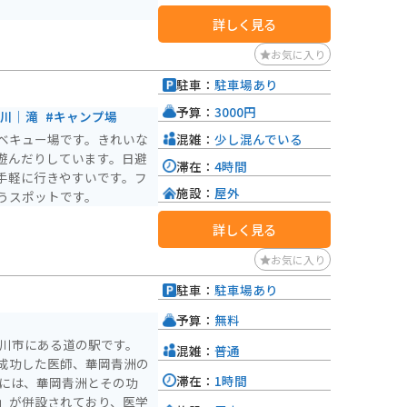
詳しく見る
お気に入り
駐車：
駐車場あり
予算：
3000円
｜川｜滝
#キャンプ場
混雑：
少し混んでいる
ベキュー場です。きれいな
遊んだりしています。日避
滞在：
4時間
手軽に行きやすいです。フ
施設：
屋外
うスポットです。
詳しく見る
お気に入り
駐車：
駐車場あり
）
予算：
無料
の川市にある道の駅です。
混雑：
普通
成功した医師、華岡青洲の
滞在：
1時間
」が併設されており、医学