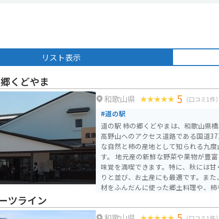
リスト表示
の郷くどやま
5
和歌山県
（口コミ1件
#道の駅
道の駅 柿の郷くどやまは、和歌山県
高野山へのアクセス道路である国道37
な自然と柿の産地として知られる九度
す。 地元産の新鮮な野菜や果物が豊富に揃う直売所では、旬の
味覚を満喫できます。特に、秋には甘
りと並び、お土産にも最適です。また
材をふんだんに使った郷土料理や、柿
わえます。 バイクで訪れる際は、道の駅から高野山へのツーリ
ーツライン
ングがおすすめです。山間のワインデ
5
和歌山県
んだ景色が楽しめ、ライダーを飽きさ
（口コミ1件