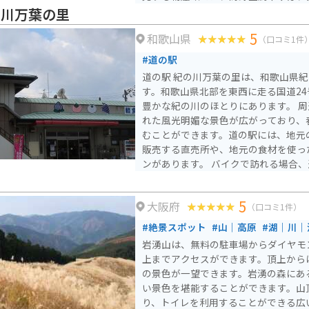
の食材が購入できます。また、レスト
の川万葉の里
んだんに使った料理を楽しむことができます。 バ
5
和歌山県
場合、道の駅 くしがきの里は、駐車
（口コミ1件
も最適です。高野山へのツーリングの
#道の駅
す。周辺のワインディングロードは、
道の駅 紀の川万葉の里は、和歌山県
楽しむには最適です。
す。和歌山県北部を東西に走る国道2
豊かな紀の川のほとりにあります。 周辺には、万葉集にも詠ま
れた風光明媚な景色が広がっており、
むことができます。道の駅には、地元
販売する直売所や、地元の食材を使っ
ンがあります。 バイクで訪れる場合、道の駅には広い駐車場が
完備されているため安心です。紀の川
グコースとしても人気があり、周辺に
5
大阪府
ど、他の道の駅も点在しています。 道の駅 紀の川万葉の里は、
（口コミ1件）
地元の文化や自然に触れ、和歌山の魅
#絶景スポット
#山｜高原
#湖｜川｜
す。
岩湧山は、無料の駐車場からダイヤモ
上までアクセスができます。頂上から
の景色が一望できます。岩湧の森にあ
い景色を堪能することができます。山
り、トイレを利用することができる広