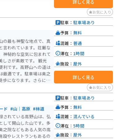
詳しく見る
お気に入り
駐車：
駐車場あり
）
予算：
無料
山の最も神聖な地点で、真
混雑：
普通
と言われています。荘厳な
滞在：
1時間
、神秘的な空気に包まれて
さが素敵です。 観光
施設：
屋外
便利です。高野山への道は
は最適です。駐車場は奥之
詳しく見る
徒歩になります。さらに、
ーブが多いため、安全運転
お気に入り
駐車：
駐車場あり
）
予算：
無料
ード
#山｜高原
#林道
混雑：
混んでいる
録されている高野山は、弘
として開山した山です。多
滞在：
5時間
奥之院などもある人気の高
施設：
屋外
施設やレストランもあるの