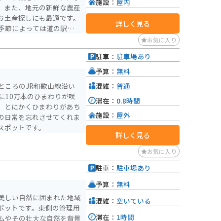
施設：
屋内
。また、地元の新鮮な農産
お土産探しにも最適です。
詳しく見る
季節によっては道の駅でも
い。 バイクで訪
お気に入り
備されているので安心で
駐車：
駐車場あり
っており、ツーリングの休
周辺には、華岡青洲が麻酔
予算：
無料
ている「薬草園」など、見
混雑：
普通
ところのJR和歌山線沿い
巡ってみるのも良いでしょ
に10万本のひまわりが咲
滞在：
0.8時間
。とにかくひまわりがあち
施設：
屋外
の日常を忘れさせてくれま
スポットです。
詳しく見る
お気に入り
駐車：
駐車場あり
予算：
無料
美しい自然に囲まれた地域
混雑：
空いている
ポットです。東側の管理用
滞在：
1時間
ムやその壮大な自然を背景