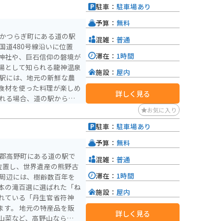
駐車：
駐車場あり
ブが多いものの、ツーリン
）
紅葉の季節は絶景と爽快な
予算：
無料
郡かつらぎ町にある道の駅
混雑：
普通
滞在：
1時間
神社や、巨石信仰の磐境が
湯として知られる龍神温泉
施設：
屋内
食材を使った料理が楽しめ
詳しく見る
色も良く、ツーリングにお
お気に入り
駐車：
駐車場あり
）
予算：
無料
都郡高野町にある道の駅で
混雑：
普通
位置し、世界遺産の熊野古
滞在：
1時間
本の滝百選に選ばれた「ね
施設：
屋内
れている「丹生官省符神
特産品を販
詳しく見る
山菜など、高野山ならでは