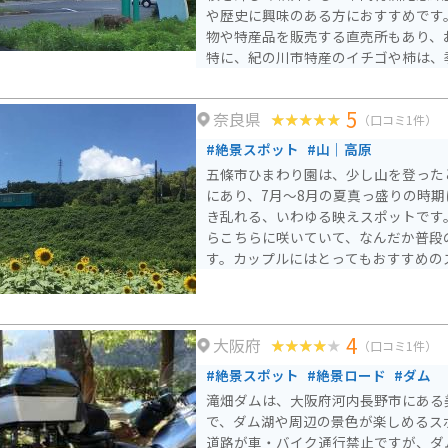
や歴史に興味のある方におすすめです
物や特産品を販売する直売所もあり、
特に、紀の川市特産のイチゴや柿は、
販売されているので、ぜひ味わってみてくださ
れる場合、道の駅には広い駐車場が完
5
奈良県
す。周辺には、自然豊かな風景が広が
（口コミ1件）
憩スポットとしても最適です。道の駅
#絶景スポット
#山｜高原
薬の原料として使用した植物を栽培し
五條市ひまわり園は、少し山を登った
どころも点在しているので、バイクで
にあり、7月〜8月の夏真っ盛りの時期
う。
き乱れる、いわゆる映えスポットです
らこちらに咲いていて、なんだか普段
す。カップルにはとってもおすすめの
4
大阪府
（口コミ1件）
#絶景スポット
#絶景ロード
#ダム
滝畑ダムは、大阪府河内長野市にある
で、ダム湖や周辺の景色が楽しめるス
道路が車・バイク通行禁止ですが、ダ