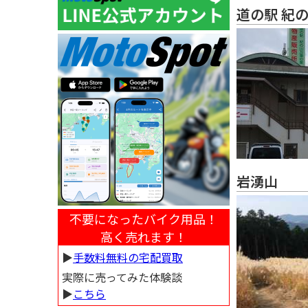
道の駅 紀
岩湧山
不要になったバイク用品！
高く売れます！
▶︎
手数料無料の宅配買取
実際に売ってみた体験談
▶︎
こちら