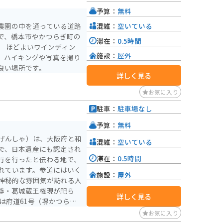
して知られる龍神温泉な
予算：
無料
混雑：
空いている
農園の中を通っている道路
で、橋本市やかつらぎ町の
滞在：
0.5時間
。 ほどよいワインディン
施設：
屋外
。ハイキングや写真を撮り
良い場所です。
詳しく見る
お気に入り
駐車：
駐車場なし
）
予算：
無料
げんしゃ）は、大阪府と和
混雑：
空いている
で、日本遺産にも認定され
滞在：
0.5時間
行を行ったと伝わる地で、
れています。参道にはいく
施設：
屋外
神秘的な雰囲気が訪れる人
尊・葛城蔵王権現が祀ら
詳しく見る
すすめです。駐車場はあり
お気に入り
ペースがあり、一時的な停