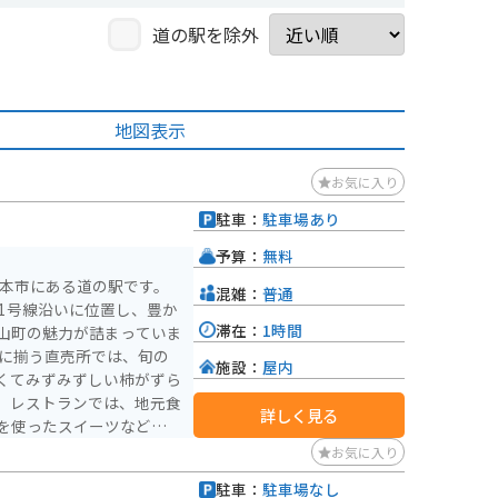
道の駅を除外
地図表示
お気に入り
駐車：
駐車場あり
）
予算：
無料
橋本市にある道の駅です。
混雑：
普通
1号線沿いに位置し、豊か
滞在：
1時間
山町の魅力が詰まっていま
施設：
屋内
くてみずみずしい柿がずら
、レストランでは、地元食
詳しく見る
を使ったスイーツなどが味
お気に入り
ィングロードは、変化に富
駐車：
駐車場なし
せません。周辺には、世界
）