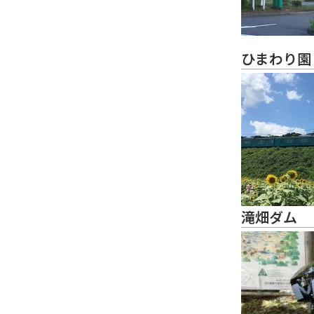
ひまわり園
滝畑ダム