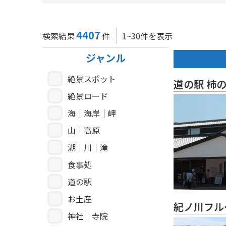
4407
検索結果
件
1~30件を表示
ジャンル
絶景スポット
道の駅 柿
絶景ロード
海｜海岸｜岬
山｜高原
湖｜川｜滝
食事処
道の駅
お土産
紀ノ川フル
神社｜寺院