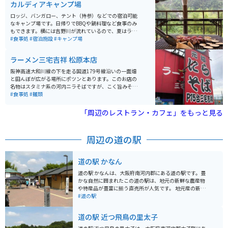
て行くこともできますし、小さいですがドッグランもあ
カルディアキャンプ場
るので、おすすめで。
ロッジ、バンガロー、テント（持参）などでの宿泊可能
なキャンプ場です。日帰りでBBQや鍋料理など食事のみ
もできます。横には吉野川が流れているので、夏はライ
フジャケットをレンタルし泳ぐこともできます。最近、
#食事処
#宿泊施設
#キャンプ場
新たにスケートボードも楽しめるパークも完成したので
スケートボードをする子供から大人まで楽しめます。
ラーメン三宅吉祥 松原本店
阪神高速大和川線の下を走る国道179号線沿いの一面畑
と田んぼが広がる場所にポツンとあります。このお店の
名物はスタミナ系の河内ニラそばですが、こく旨みそラ
ーメンも美味しいです。卓上に置いてあるニラみそとキ
#食事処
#麺類
ムチをラーメンに入れて食べるのが絶品の味です。中太
のちぢれ麺、コクとニンニク風味が効いた濃いめのスー
「周辺のレストラン・カフェ」をもっと見る
プがやみつきになります。
周辺の道の駅
道の駅 かなん
道の駅 かなんは、大阪府南河内郡にある道の駅です。豊
かな自然に囲まれたこの道の駅は、地元の新鮮な農産物
や特産品が豊富に揃う直売所が人気です。 地元産の新鮮
な野菜や果物はもちろんのこと、地元産の食材を使った
#道の駅
加工品や、地元で人気のスイーツなども販売されていま
す。 また、道の駅 かなんは、周辺に多くの観光スポット
道の駅 近つ飛鳥の里太子
があるのも魅力です。雄大な自然を楽しめる滝や渓谷、
歴史を感じられる神社仏閣など、見どころ満載です。バ