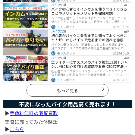
モトスポット
2024-08-31
夫でも今は違法になるケースが発生します。正しく理解
バイク知識
1
して、今一度見直してみましょう。合法で使えるアイテ
バイク初心者こそインカムを使うべき！できる
ムも紹介します。
ことやメリットデメリットを徹底解説
バイク初心者だしインカムはまだいらないと思っていま
せんか？インカムは初心者にこそ使って欲しい便利で安
全に運転するための機器です。インカムでできることや
モトスポット
2024-03-24
メリットデメリットなどまとめましたので、気になって
バイク知識
0
いる人はぜひ参考にしてください。
初心者がバイクに乗るまでに知っておくべきこ
と！ゼロからバイクで走るまでの流れを徹底解
説
バイクに乗りたい人！知識ゼロでもこれさえ読めば全て
分かります！バイクの種類や排気量の基礎知識からバイ
クの選び方、免許の取り方、購入、納車、その後のバイ
モトスポット
2023-10-10
クライフまで全てサポートします！
バイク知識
0
全ライダーにオススメのバイク雑誌13選！ジャ
ンル別に初心者向けの雑誌やお得に読む方法も
解説
初心者がバイクやツーリング、ライディングテクニック
など網羅的に知るならバイク雑誌が最適です！プロのラ
イターがしっかりと調べた情報とわかりやすい写真でま
モトスポット
2024-07-27
とめられているので、効率的に理解できます。そんなバ
イク雑誌をジャンル別にオススメのバイク雑誌をまとめ
ました。サブスクサービスを利用すれば全ての雑誌をお
もっと見る
得に読むことができるのでオススメです。
不要になったバイク用品高く売れます！
▶︎
手数料無料の宅配買取
実際に売ってみた体験談
▶︎
こちら