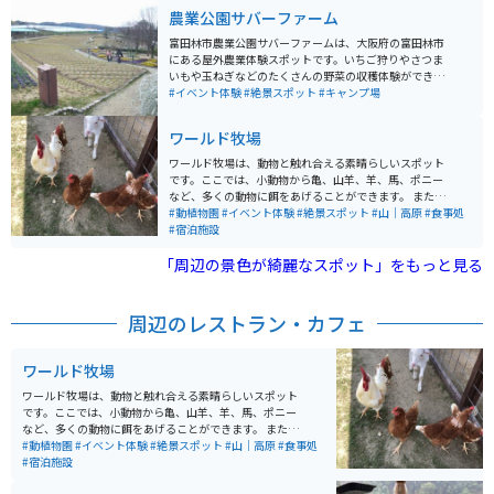
農業公園サバーファーム
富田林市農業公園サバーファームは、大阪府の富田林市
にある屋外農業体験スポットです。いちご狩りやさつま
いもや玉ねぎなどのたくさんの野菜の収穫体験ができる
スポットです。料理教室や工作教室も開かれており、走
#イベント体験
#絶景スポット
#キャンプ場
るだけでなく、何か訪れたところの思い出を作りたいと
言う方にオススメの場所です。
ワールド牧場
ワールド牧場は、動物と触れ合える素晴らしいスポット
です。ここでは、小動物から亀、山羊、羊、馬、ポニー
など、多くの動物に餌をあげることができます。 また、
羊や山羊がいるゾーンでは、触れ合いが楽しめます。犬
#動植物園
#イベント体験
#絶景スポット
#山｜高原
#食事処
や猫との触れ合いスペースもあり、さらに犬の散歩体験
#宿泊施設
やウサギのお散歩体験もできます。自分のペットを連れ
「周辺の景色が綺麗なスポット」をもっと見る
て行くこともできますし、小さいですがドッグランもあ
るので、おすすめで。
周辺のレストラン・カフェ
ワールド牧場
ワールド牧場は、動物と触れ合える素晴らしいスポット
です。ここでは、小動物から亀、山羊、羊、馬、ポニー
など、多くの動物に餌をあげることができます。 また、
羊や山羊がいるゾーンでは、触れ合いが楽しめます。犬
#動植物園
#イベント体験
#絶景スポット
#山｜高原
#食事処
や猫との触れ合いスペースもあり、さらに犬の散歩体験
#宿泊施設
やウサギのお散歩体験もできます。自分のペットを連れ