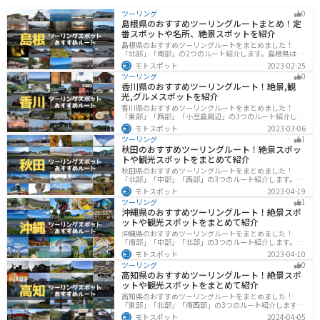
ツーリング
0
島根県のおすすめツーリングルートまとめ！定
番スポットや名所、絶景スポットを紹介
島根県のおすすめツーリングルートをまとめました！
「北部」「南部」の2つのルート紹介します。島根県は、
海と山が近く、1日で全然違う景色を堪能することができ
モトスポット
2023-02-25
ます。バイクで島根県にツーリングに行く際は参考にし
ツーリング
0
てください。
香川県のおすすめツーリングルート！絶景,観
光,グルメスポットを紹介
香川県のおすすめツーリングルートをまとめました！
「東部」「西部」「小豆島周辺」の3つのルート紹介しま
す。自然豊かな山から海、絶品グルメを満喫するツーリ
モトスポット
2023-03-06
ングができます。バイクで香川県にツーリングに行く際
ツーリング
1
は参考にしてください。
秋田のおすすめツーリングルート！絶景スポッ
トや観光スポットをまとめて紹介
秋田県のおすすめツーリングルートをまとめました！
「北部」「中部」「西部」の3つのルート紹介します。自
然豊かな山々や湖、温泉地が点在し、四季折々の景色を
モトスポット
2023-04-19
楽しめるスポットが多数あります。バイクで秋田県にツ
ツーリング
1
ーリングに行く際は参考にしてください。
沖縄県のおすすめツーリングルート！絶景スポ
ットや観光スポットをまとめて紹介
沖縄県のおすすめツーリングルートをまとめました！
「南部」「中部」「北部」の3つのルート紹介します。美
しいビーチや歴史と文化に溢れたスポットが多数あり、
モトスポット
2023-04-10
様々な楽しみ方ができます。バイクで沖縄県にツーリン
ツーリング
0
グに行く際は参考にしてください。
高知県のおすすめツーリングルート！絶景スポ
ットや観光スポットをまとめて紹介
高知県のおすすめツーリングルートをまとめました！
「東部」「北部」「南西部」の3つのルート紹介します。
山と海どちらも楽しめるスポットが多数あり、様々な楽
モトスポット
2024-04-05