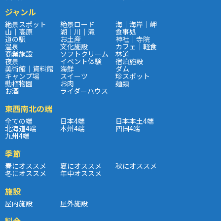
ジャンル
絶景スポット
絶景ロード
海｜海岸｜岬
山｜高原
湖｜川｜滝
食事処
道の駅
お土産
神社｜寺院
温泉
文化施設
カフェ｜軽食
商業施設
ソフトクリーム
林道
夜景
イベント体験
宿泊施設
美術館｜資料館
海鮮
ダム
キャンプ場
スイーツ
珍スポット
動植物園
お肉
麺類
お酒
ライダーハウス
東西南北の端
全ての端
日本4端
日本本土4端
北海道4端
本州4端
四国4端
九州4端
季節
春にオススメ
夏にオススメ
秋にオススメ
冬にオススメ
年中オススメ
施設
屋内施設
屋外施設
料金