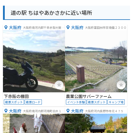
道の駅 ちはやあかさかに近い場所
大阪府
大阪府
大阪府南河内郡千早赤阪村東阪
大阪府富田林市甘南備２３００
２５
下赤阪の棚田
農業公園サバーファーム
絶景スポット
絶景ロード
イベント体験
絶景スポット
キャンプ場
大阪府
大阪府
大阪府南河内郡河南町白木１４
大阪府河内長野市寺元４７５
５６−２