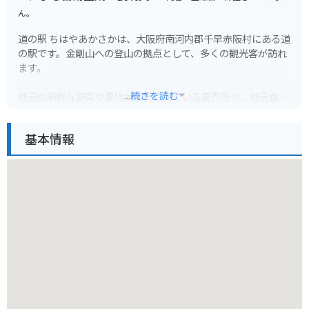
ん。
道の駅 ちはやあかさかは、大阪府南河内郡千早赤阪村にある道
の駅です。金剛山への登山の拠点として、多くの観光客が訪れ
ます。
...続きを読む
地元の新鮮な野菜や果物が販売されている直売所や、地元食材
を使った料理が楽しめるレストランがあります。また、金剛山
の自然や歴史について学べる資料館もあります。
基本情報
バイクで訪れる場合は、道の駅に隣接する駐車場にバイク専用
の駐輪スペースがあります。金剛山はワインディングロードが
続くため、バイクでのツーリングにもおすすめです。ただし、
山の上は気温が低くなるので、防寒対策はしっかりとしていき
ましょう。
道の駅 ちはやあかさか周辺では、棚田や渓谷など、自然豊かな
景色を楽しむことができます。また、周辺には、南北朝時代の
武将・楠木正成ゆかりの歴史的な史跡も点在しています。