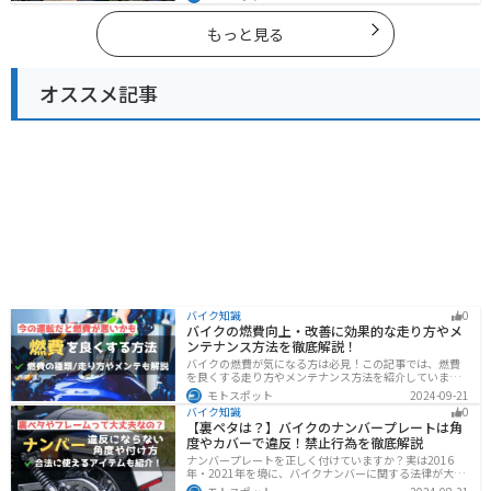
しみ方ができます。バイクで高知県にツーリングに行く
際は参考にしてください。
もっと見る
オススメ記事
バイク知識
0
バイクの燃費向上・改善に効果的な走り方やメ
ンテナンス方法を徹底解説！
バイクの燃費が気になる方は必見！この記事では、燃費
を良くする走り方やメンテナンス方法を紹介していま
す。実は、車体そのものや荷物を軽くすることで、燃費
モトスポット
2024-09-21
の向上が可能です。この記事を読めば、燃費を改善する
バイク知識
0
具体的な方法がわかります。
【裏ペタは？】バイクのナンバープレートは角
度やカバーで違反！禁止行為を徹底解説
ナンバープレートを正しく付けていますか？実は2016
年・2021年を境に、バイクナンバーに関する法律が大き
く変わっています！角度やカバー、ステーなど昔は大丈