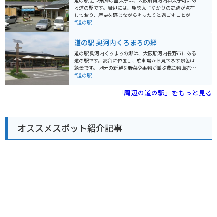
道の駅 近つ飛鳥の里太子は、大阪府南河内郡太子町にあ
イクで訪れる場合は、周辺のワインディングロードを楽
る道の駅です。周辺には、聖徳太子ゆかりの史跡が点在
しむのもおすすめです。 道の駅 かなんは、地元の魅力が
しており、歴史を感じながらゆったりと過ごすことがで
詰まった道の駅です。ぜひ、観光の拠点として利用して
きます。 特産品としては、地元産の新鮮な野菜や果物が
#道の駅
みてください。
販売されています。また、レストランでは、地元産の食
材を使った料理を楽しむことができます。 バイクで訪れ
道の駅 奥河内くろまろの郷
る場合、道の駅には広い駐車場が完備されているので安
心です。周辺は、田園風景が広がる走りやすい道が多
道の駅 奥河内くろまろの郷は、大阪府河内長野市にある
く、ツーリングにも最適です。聖徳太子関連の史跡を巡
道の駅です。高台に位置し、駐車場から見下ろす景色は
るのもおすすめです。 太子町は、聖徳太子が幼少期を過
絶景です。 地元の新鮮な野菜や果物が並ぶ農産物直売所
ごした地として知られており、関連する史跡が多いで
は、多くの人で賑わいます。とれたての新鮮な食材は、
#道の駅
す。道の駅からは、聖徳太子墓や叡福寺などが近く、歴
お土産にもおすすめです。レストランでは、地元の食材
史散策を楽しむことができます。また、周辺には、自然
を活かした料理を楽しむことができます。 バイクで訪れ
「周辺の道の駅」をもっと見る
豊かな公園もあり、ゆっくりと過ごすことができます。
る場合、駐車場は広く停めやすいので安心です。周辺に
は、自然豊かな観光スポットも多く点在しており、ツー
リングの休憩場所としても最適です。 道の駅 奥河内くろ
まろの郷は、自然と触れ合い、地元の魅力を満喫できる
オススメスポット紹介記事
場所です。