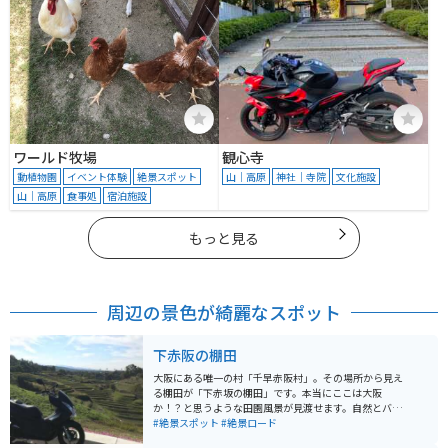
ワールド牧場
観心寺
動植物園
イベント体験
絶景スポット
山｜高原
神社｜寺院
文化施設
山｜高原
食事処
宿泊施設
もっと見る
周辺の景色が綺麗なスポット
下赤阪の棚田
大阪にある唯一の村「千早赤阪村」。その場所から見え
る棚田が「下赤坂の棚田」です。本当にここは大阪
か！？と思うような田園風景が見渡せます。自然とバイ
クが一緒に撮れるおすすめのスポットです！ぜひ一度訪
#絶景スポット
#絶景ロード
れてみてください！