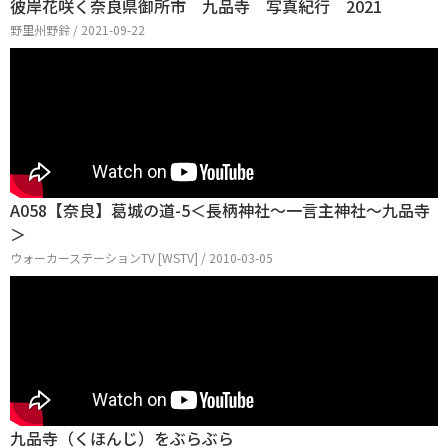
彼岸花咲く奈良県御所市 九品寺 写真紀行 2021
野里州野鈴 / 2021-09-22
A058【奈良】葛城の道-5＜長柄神社～一言主神社～九品寺
＞
ウォーカーステーションTV [WSTV] / 2010-03-05
九品寺（くほんじ）をぶらぶら