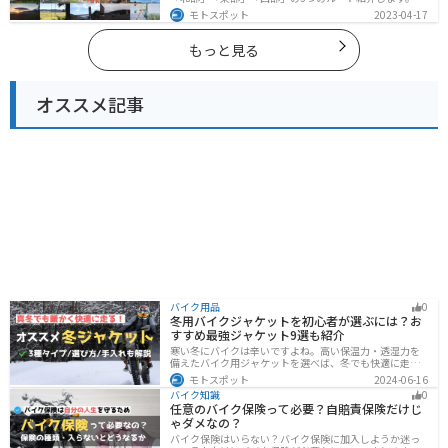
陸部には山々が連なり、海岸線は太平洋に面してるので
モトスポット
2023-04-17
観光スポットが多数あります。バイクで福島県にツーリ
ングに行く際は参考にしてください。
もっと見る
オススメ記事
バイク用品
0
冬用バイクジャケットを初心者が選ぶには？お
すすめ最強ジャケット9選も紹介
寒い冬にバイクは辛いですよね。高い保温力・透湿力を
備えたバイク用ジャケットを選べば、冬でも快適に走る
ことができます！さらに電熱ジャケットであれば、どん
モトスポット
2024-06-16
な過酷な環境でも全く寒さを感じずバイクに乗れます。
バイク知識
0
正しい装備を揃えて今年の冬も乗り切りましょう！
任意のバイク保険って必要？自賠責保険だけじ
ゃダメなの？
バイク保険はいらない？バイク保険に加入しようか迷っ