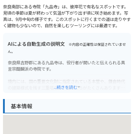
奈良南部にある寺院「九品寺」は、彼岸花で有名なスポットです。
見頃の季節は夏が終わって気温が下がり出す頃に咲き始めます。写
真は、9月中旬の様子です。このスポットに行くまでの道は走りやす
く建物も少ないので、自然を楽しむツーリングには最適です。
AIによる自動生成の説明文
※内容の正確性は保証されていませ
ん。
奈良県吉野郡にある九品寺は、役行者が開いたと伝えられる真
言宗醍醐派の寺院です。
境内には、国の重要文化財に指定されている本堂や、鎌倉時代
...続きを読む
の建築様式を残す三重塔など、見どころがたくさんあります。
特に、紅葉の名所として知られており、秋には境内全体が赤や
基本情報
黄色に染まり、多くの観光客で賑わいます。バイクで訪れる際
は、周辺の道路は狭く、カーブも多いので注意が必要です。紅
葉シーズンは交通量も増えるため、時間に余裕を持って訪れる
ことをおすすめします。