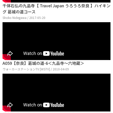
千体石仏の九品寺【 Travel Japan うろうろ奈良 】ハイキン
グ 葛城の道コース
Shoko Nidegawa / 2017-05-20
A059【奈良】葛城の道-6＜九品寺～六地蔵＞
ウォーカーステーションTV [WSTV] / 2010-04-09