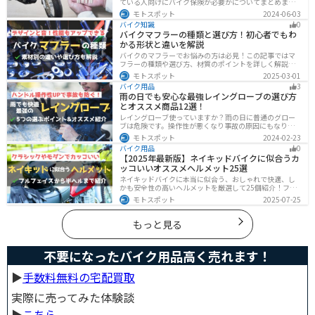
ている人向けにバイク保険が必要かについてまとめまし
た。自賠責保険と任意保険の違いについても解説したの
モトスポット
2024-06-03
で、バイク保険を検討している人は参考にしてくださ
バイク知識
0
い。
バイクマフラーの種類と選び方！初心者でもわ
かる形状と違いを解説
バイクのマフラーでお悩みの方は必見！この記事ではマ
フラーの種類や選び方、材質のポイントを詳しく解説し
ています。実は初めてのカスタマイズには、先端だけ変
モトスポット
2025-03-01
えられるスリップオンマフラーがおすすめです。記事を
バイク用品
3
読めば、理想のサウンドと走りを手に入れられます。
雨の日でも安心な最強レイングローブの選び方
とオススメ商品12選！
レイングローブ使っていますか？雨の日に普通のグロー
ブは危険です。操作性が悪くなり事故の原因にもなりま
す。安全と快適に運転するためにもしっかりとしたレイ
モトスポット
2024-02-23
ングローブを準備しておきましょう。この記事ではレイ
バイク用品
0
ングローブの選び方とオススメを紹介します。
【2025年最新版】ネイキッドバイクに似合うカ
ッコいいオススメヘルメット25選
ネイキッドバイクに本当に似合う、おしゃれで快適、し
かも安全性の高いヘルメットを厳選して25個紹介！フル
フェイス・ジェット・システムなどタイプ別に特徴や選
モトスポット
2025-07-25
び方も徹底解説。街乗りやツーリング、初心者からベテ
ランまで満足できるモデルを集めました。
もっと見る
不要になったバイク用品高く売れます！
▶︎
手数料無料の宅配買取
実際に売ってみた体験談
▶︎
こちら