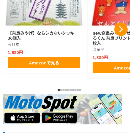
【奈良みやげ】ならシカないクッキー
new奈良みやげ せ
36個入
ろくん 奈良プリントク
枚入
芳月堂
お菓子
1,980円
1,380円
Amazonで見る
Amazo