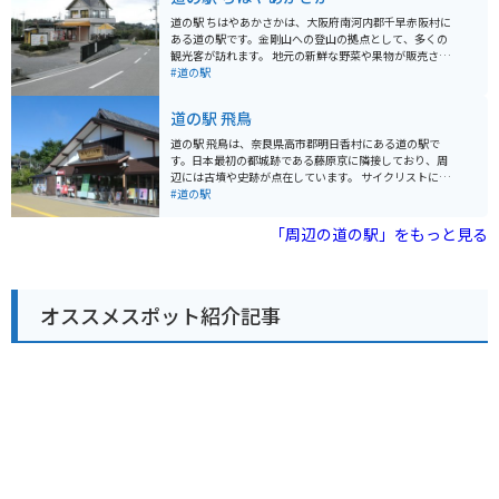
土産探しにも最適です。レストランでは、地元産の食材
を使った料理を楽しむこともできます。 バイクで訪れる
道の駅 ちはやあかさかは、大阪府南河内郡千早赤阪村に
場合、道の駅 かつらぎは広々とした駐車場が完備されて
ある道の駅です。金剛山への登山の拠点として、多くの
いるので、安心して駐車できます。また、周辺には、二
観光客が訪れます。 地元の新鮮な野菜や果物が販売され
上山や當麻寺など、ツーリングに最適なスポットが点在
ている直売所や、地元食材を使った料理が楽しめるレス
#道の駅
しています。道の駅で休憩を取りながら、奈良の自然と
トランがあります。また、金剛山の自然や歴史について
歴史を満喫してみてはいかがでしょうか。
学べる資料館もあります。 バイクで訪れる場合は、道の
道の駅 飛鳥
駅に隣接する駐車場にバイク専用の駐輪スペースがあり
ます。金剛山はワインディングロードが続くため、バイ
道の駅 飛鳥は、奈良県高市郡明日香村にある道の駅で
クでのツーリングにもおすすめです。ただし、山の上は
す。日本最初の都城跡である藤原京に隣接しており、周
気温が低くなるので、防寒対策はしっかりとしていきま
辺には古墳や史跡が点在しています。 サイクリストにも
しょう。 道の駅 ちはやあかさか周辺では、棚田や渓谷な
人気があり、休憩所や自転車ラックも完備されていま
#道の駅
ど、自然豊かな景色を楽しむことができます。また、周
す。特産品販売所では、地元産の新鮮な野菜や果物、お
辺には、南北朝時代の武将・楠木正成ゆかりの歴史的な
土産などが購入できます。 レストランでは、地元の食材
「周辺の道の駅」をもっと見る
史跡も点在しています。
を使った郷土料理や、古代米を使ったメニューなどが楽
しめます。おすすめは、古代米を使った「飛鳥鍋」で
す。 周辺には、石舞台古墳や高松塚古墳など、歴史的な
観光スポットがたくさんあります。レンタサイクルも利
オススメスポット紹介記事
用できるので、サイクリングで周辺を散策するのもおす
すめです。