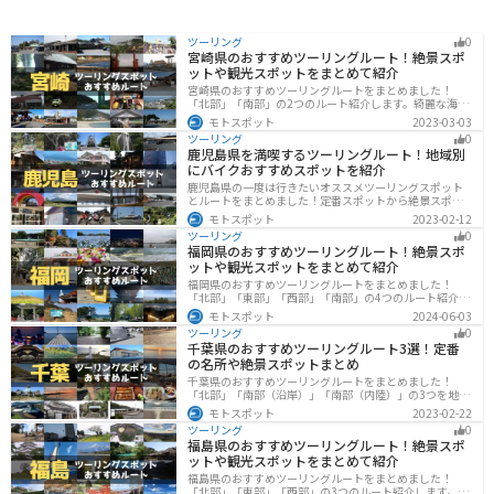
ツーリング
0
宮崎県のおすすめツーリングルート！絶景スポ
ットや観光スポットをまとめて紹介
宮崎県のおすすめツーリングルートをまとめました！
「北部」「南部」の2つのルート紹介します。綺麗な海岸
線が特徴的な海・自然豊かな山・趣のある神社を満喫す
モトスポット
2023-03-03
るツーリングができます。バイクで宮崎県にツーリング
ツーリング
0
に行く際は参考にしてください。
鹿児島県を満喫するツーリングルート！地域別
にバイクおすすめスポットを紹介
鹿児島県の一度は行きたいオススメツーリングスポット
とルートをまとめました！定番スポットから絶景スポッ
ト、温泉、山、海、グルメなど様々なジャンルで楽しめ
モトスポット
2023-02-12
ます。バイクで鹿児島ツーリングに行こうと思っている
ツーリング
0
人は、参考にしてください。
福岡県のおすすめツーリングルート！絶景スポ
ットや観光スポットをまとめて紹介
福岡県のおすすめツーリングルートをまとめました！
「北部」「東部」「西部」「南部」の4つのルート紹介し
ます。豊かな自然から歴史ある名所、グルメまで多彩な
モトスポット
2024-06-03
魅力が詰まっており、様々な楽しみ方ができます。バイ
ツーリング
0
クで福岡県にツーリングに行く際は参考にしてくださ
千葉県のおすすめツーリングルート3選！定番
い。
の名所や絶景スポットまとめ
千葉県のおすすめツーリングルートをまとめました！
「北部」「南部（沿岸）」「南部（内陸）」の3つを地域
別で紹介します！千葉は首都圏からのアクセスも良く、
モトスポット
2023-02-22
海と山どちらも堪能できるのでツーリングには最適な場
ツーリング
0
所です。
福島県のおすすめツーリングルート！絶景スポ
ットや観光スポットをまとめて紹介
福島県のおすすめツーリングルートをまとめました！
「北部」「東部」「西部」の3つのルート紹介します。内