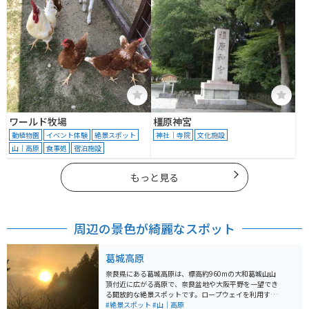
ワールド牧場
橿原神宮
動植物園
イベント体験
絶景スポット
神社｜寺院
文化施設
山｜高原
食事処
宿泊施設
もっと見る
周辺の景色が綺麗なスポット
葛城高原
奈良県にある葛城高原は、標高約960mの大和葛城山山
頂付近に広がる高原で、奈良盆地や大阪平野を一望でき
る開放的な絶景スポットです。ロープウェイを利用すれ
ば気軽に山上までアクセスでき、そこから徒歩で展望エ
#絶景スポット
#山｜高原