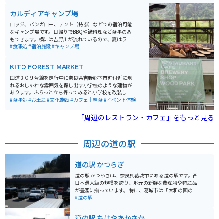
やウサギのお散歩体験もできます。自分のペットを連れ
て行くこともできますし、小さいですがドッグランもあ
カルディアキャンプ場
るので、おすすめで。
ロッジ、バンガロー、テント（持参）などでの宿泊可能
なキャンプ場です。日帰りでBBQや鍋料理など食事のみ
もできます。横には吉野川が流れているので、夏はライ
フジャケットをレンタルし泳ぐこともできます。最近、
#食事処
#宿泊施設
#キャンプ場
新たにスケートボードも楽しめるパークも完成したので
スケートボードをする子供から大人まで楽しめます。
KITO FOREST MARKET
国道３０９号線を走行中に奈良県吉野郡下市町付近に現
れるおしゃれな雰囲気を醸し出す小学校のような建物が
あります。ふらっと立ち寄ってみると小学校を改装した
複合型体験施設で、地元の農産物やデザイン商品の販
#食事処
#お土産
#文化施設
#カフェ｜軽食
#イベント体験
売、自然思考の食事、ギャラリー、一風変わった図書
館、イベント開催、クラフトビールの醸造所になってい
「周辺のレストラン・カフェ」をもっと見る
て、田舎の素晴らしさがギュッと詰まったような施設で
す。小学校を使っている点でも、ホッと心が和む場所で
す。
周辺の道の駅
道の駅 かつらぎ
道の駅 かつらぎは、奈良県葛城市にある道の駅です。西
日本最大級の規模を誇り、地元の新鮮な農産物や特産品
が豊富に揃っています。 特に、葛城市は「大和の国のま
ほろば」と呼ばれるほど、豊かな自然と歴史を感じられ
#道の駅
る場所です。道の駅 かつらぎでも、地元で採れた新鮮な
野菜や果物、手作りの加工品などが販売されており、お
道の駅 ちはやあかさか