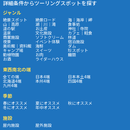
詳細条件からツーリングスポットを探す
ジャンル
絶景スポット
絶景ロード
海｜海岸｜岬
山｜高原
湖｜川｜滝
食事処
道の駅
お土産
神社｜寺院
温泉
文化施設
カフェ｜軽食
商業施設
ソフトクリーム
林道
夜景
イベント体験
宿泊施設
美術館｜資料館
海鮮
ダム
キャンプ場
スイーツ
珍スポット
動植物園
お肉
麺類
お酒
ライダーハウス
東西南北の端
全ての端
日本4端
日本本土4端
北海道4端
本州4端
四国4端
九州4端
季節
春にオススメ
夏にオススメ
秋にオススメ
冬にオススメ
年中オススメ
施設
屋内施設
屋外施設