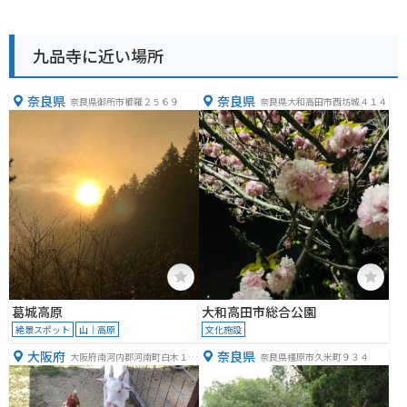
九品寺に近い場所
奈良県
奈良県
奈良県御所市櫛羅２５６９
奈良県大和高田市西坊城４１４
葛城高原
大和高田市総合公園
絶景スポット
山｜高原
文化施設
大阪府
奈良県
大阪府南河内郡河南町白木１４
奈良県橿原市久米町９３４
５６−２