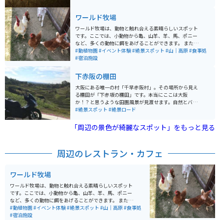
リアへ向かうと、360度のパノラマが楽しめます。春は
「一目百万本」と称されるツツジが山一面を赤く染め、
ワールド牧場
秋にはススキの大草原が広がるなど、四季ごとに異なる
景色が魅力です。 遊歩道や自然探究路も整備されてお
ワールド牧場は、動物と触れ合える素晴らしいスポット
り、ハイキングやのんびり散策にも最適。山頂にはロッ
です。ここでは、小動物から亀、山羊、羊、馬、ポニー
ジや売店もあり、景色を眺めながら休憩できます。バイ
など、多くの動物に餌をあげることができます。 また、
クの場合は麓まで快適にアクセスでき、駐車場もあるた
羊や山羊がいるゾーンでは、触れ合いが楽しめます。犬
#動植物園
#イベント体験
#絶景スポット
#山｜高原
#食事処
めツーリングの立ち寄りにも便利。ワインディングを楽
や猫との触れ合いスペースもあり、さらに犬の散歩体験
#宿泊施設
しんだ後に、絶景と自然でリフレッシュできるスポット
やウサギのお散歩体験もできます。自分のペットを連れ
です。
て行くこともできますし、小さいですがドッグランもあ
下赤阪の棚田
るので、おすすめで。
大阪にある唯一の村「千早赤阪村」。その場所から見え
る棚田が「下赤坂の棚田」です。本当にここは大阪
か！？と思うような田園風景が見渡せます。自然とバイ
クが一緒に撮れるおすすめのスポットです！ぜひ一度訪
#絶景スポット
#絶景ロード
れてみてください！
「周辺の景色が綺麗なスポット」をもっと見る
周辺のレストラン・カフェ
ワールド牧場
ワールド牧場は、動物と触れ合える素晴らしいスポット
です。ここでは、小動物から亀、山羊、羊、馬、ポニー
など、多くの動物に餌をあげることができます。 また、
羊や山羊がいるゾーンでは、触れ合いが楽しめます。犬
#動植物園
#イベント体験
#絶景スポット
#山｜高原
#食事処
や猫との触れ合いスペースもあり、さらに犬の散歩体験
#宿泊施設