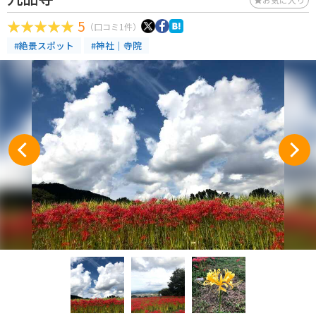
5
（口コミ1件）
#絶景スポット
#神社｜寺院